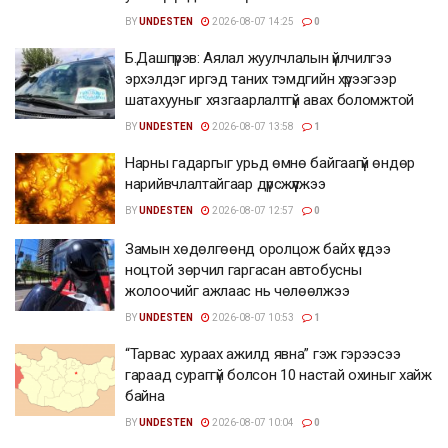
BY
UNDESTEN
2026-08-07 14:25
0
Б.Дашпүрэв: Аялал жуулчлалын үйлчилгээ
эрхэлдэг иргэд таних тэмдгийн хүрээгээр
шатахууныг хязгаарлалтгүй авах боломжтой
BY
UNDESTEN
2026-08-07 13:58
1
Нарны гадаргыг урьд өмнө байгаагүй өндөр
нарийвчлалтайгаар дүрсжүүлжээ
BY
UNDESTEN
2026-08-07 12:57
0
Замын хөдөлгөөнд оролцож байх үедээ
ноцтой зөрчил гаргасан автобусны
жолоочийг ажлаас нь чөлөөлжээ
BY
UNDESTEN
2026-08-07 10:53
1
“Тарвас хураах ажилд явна” гэж гэрээсээ
гараад сураггүй болсон 10 настай охиныг хайж
байна
BY
UNDESTEN
2026-08-07 10:04
0