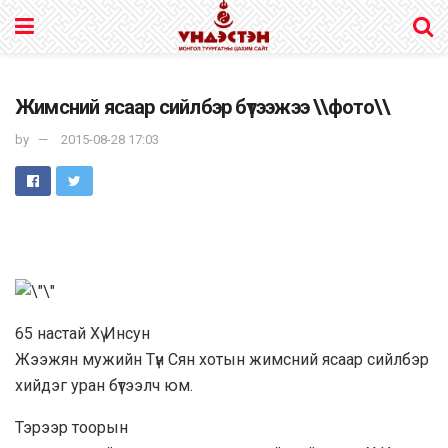
Жимсний ясаар сийлбэр бүтээжээ \\фото\\
by
2015-08-28 17:03
65 настай Хү Инсун
Жээжян мужийн Түн Сян хотын жимсний ясаар сийлбэр
хийдэг уран бүтээлч юм.
Тэрээр тоорын