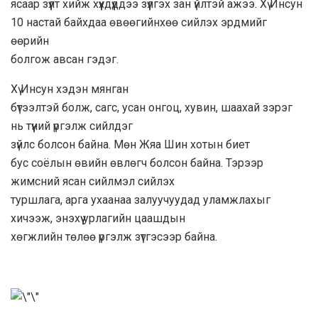
ясаар зүүлт хийж хүүхдүүддээ зүүлгэх зан үйлтэй ажээ. Хү Инсун
10 настай байхдаа өвөөгийнхөө сийлэх эрдмийг
өөрийн
болгож авсан гэдэг.
Хү Инсун хэдэн мянган
бүтээлтэй болж, сагс, усан онгоц, хувин, шаахай зэрэг
нь түүний үргэлж сийлдэг
зүйлс болсон байна. Мөн Жяа Шин хотын биет
бус соёлын өвийн өвлөгч болсон байна. Тэрээр
жимсний ясан сийлмэл сийлэх
туршлага, арга ухаанаа залуучуудад уламжлахыг
хичээж, энэхүү урлагийн цаашдын
хөгжлийн төлөө үргэлж зүтгэсээр байна.