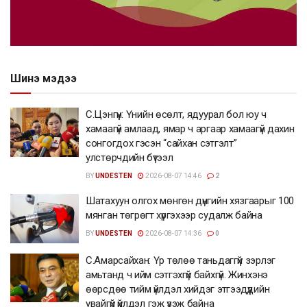
Шинэ мэдээ
С.Цэнгүүн: Үнийн өсөлт, ядуурал бол юу ч
хамаагүй амлаад, ямар ч аргаар хамаагүй дахин
сонгогдох гэсэн “сайхан сэтгэлт”
улстөрчдийн бүтээл
BY
UNDESTEN
2026-08-07 14:46
2
Шатахуун олгох мөнгөн дүнгийн хязгаарыг 100
мянган төгрөгт хүргэхээр судалж байна
BY
UNDESTEN
2026-08-07 14:36
0
С.Амарсайхан: Үр төлөө таньдаггүй зэрлэг
амьтанд ч ийм сэтгэхгүй байхгүй. Жинхэнэ
өөрсдөө тийм үйлдэл хийдэг этгээдүүдийн
увайгүй үйлдэл гэж үзэж байна