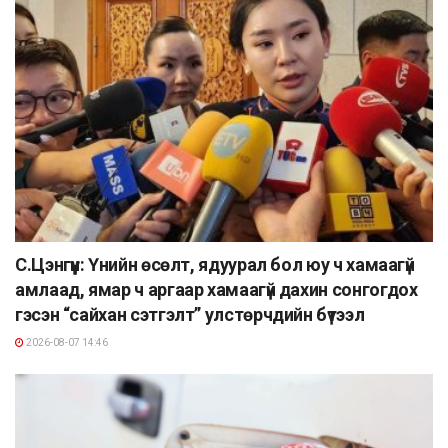
С.Цэнгүүн: Үнийн өсөлт, ядуурал бол юу ч хамаагүй
амлаад, ямар ч аргаар хамаагүй дахин сонгогдох
гэсэн “сайхан сэтгэлт” улстөрчдийн бүтээл
2026-08-07 14:46