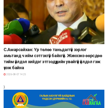
С.Амарсайхан: Үр төлөө таньдаггүй зэрлэг
амьтанд ч ийм сэтгэхгүй байхгүй. Жинхэнэ өөрсдөө
тийм үйлдэл хийдэг этгээдүүдийн увайгүй үйлдэл гэж
үзэж байна
2026-08-07 14:25
}