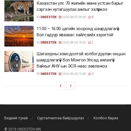
Казахстан улс 70 жилийн өмнө устсан барыг
сэргээн нутагшуулах ажлыг эхлүүлжээ
BY
UNDESTEN
2026-08-07 09:58
0
11:00 – 16:00 цагийн хооронд шаардлагагүй
бол гадуур явахаас зайлсхийх хэрэгтэй
BY
UNDESTEN
2026-08-06 18:59
1
Шатахууны хомсдолтой холбогдуулан онцын
шаардлагагүй бол Монгол Улсад аялахгүй
байхыг АНУ-ын ЭСЯ-наас зөвлөжээ
BY
UNDESTEN
2026-08-06 16:38
2
Бидний тухай
Сурталчилгаа байршуулах
Холбоо барих
©
2018 UNDESTEN.MN