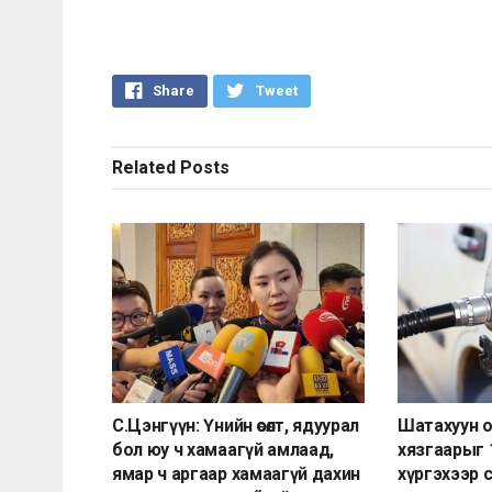
Share
Tweet
Related
Posts
С.Цэнгүүн: Үнийн өсөлт, ядуурал
Шатахуун ол
бол юу ч хамаагүй амлаад,
хязгаарыг 1
ямар ч аргаар хамаагүй дахин
хүргэхээр 