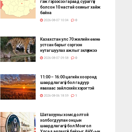
гэж гэрээсээ гараад сураггүй
болсон 10 настай охиныг хайж
байна
2026-08-07 10:04
0
Казахстан улс 70 жилийн өмнө
устсан барыг сэргээн
нутагшуулах ажлыг эхлүүлжээ
2026-08-07 09:58
0
11:00 – 16:00 цагийн хооронд
шаардлагагүй бол гадуур
явахаас зайлсхийх хэрэгтэй
2026-08-06 18:59
1
Шатахууны хомсдолтой
холбогдуулан онцын
шаардлагагүй бол Монгол
Улсад аялахгүй байхыг АНУ-ын