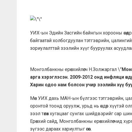
УИХ-ын Эдийн Засгийн байнгын хорооны өнөө
байгаатай холбогдуулан тэтгэврийн, цалинг
зориулалттай зээлийн хүүг бууруулах асуудл
Монголбанкны ерөнхийлөгч Н.Золжаргал \”
Монг
арга хэрэглэсэн. 2009-2012 онд инфляци өндө
Харин одоо нам болсон учир зээлийн хүү б
Мөн УИХ дахь МАН-ын бүлгээс тэтгэврийн, цал
оронтой тоонд оруулж, урьд нь өндөр хүүтэй ол
зээл төлөх хугацааг сунгах шийдвэрийг сар ши
Ерөнхий сайд, Монголбанкны ерөнхийлөгчид х
зүгээс дараах хариултыг өгөв.