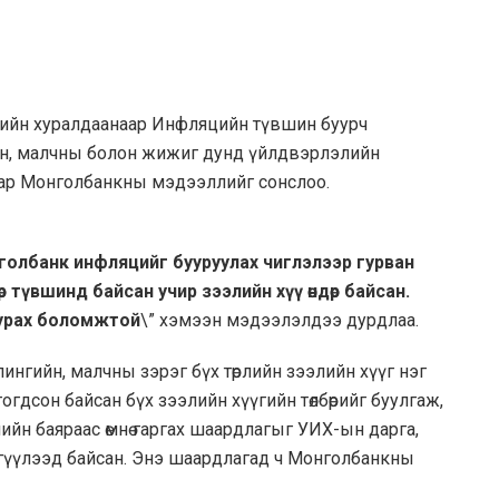
дрийн хуралдаанаар Инфляцийн түвшин буурч
ийн, малчны болон жижиг дунд үйлдвэрлэлийн
аар Монголбанкны мэдээллийг сонслоо.
олбанк инфляцийг бууруулах чиглэлээр гурван
р түвшинд байсан учир зээлийн хүү өндөр байсан.
уурах боломжтой
\” хэмээн мэдээлэлдээ дурдлаа.
ингийн, малчны зэрэг бүх төрлийн зээлийн хүүг нэг
гогдсон байсан бүх зээлийн хүүгийн төлбөрийг буулгаж,
нийн баяраас өмнө гаргах шаардлагыг УИХ-ын дарга,
үргүүлээд байсан. Энэ шаардлагад ч Монголбанкны