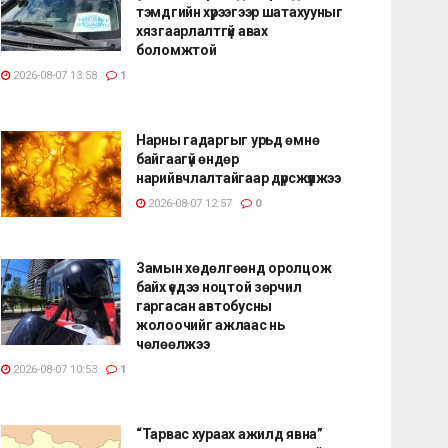
тэмдгийн хүрээгээр шатахууныг
хязгаарлалтгүй авах
боломжтой
2026-08-07 13:58
1
Нарны гадаргыг урьд өмнө
байгаагүй өндөр
нарийвчлалтайгаар дүрсжүүлжээ
2026-08-07 12:57
0
Замын хөдөлгөөнд оролцож
байх үедээ ноцтой зөрчил
гаргасан автобусны
жолоочийг ажлаас нь
чөлөөлжээ
2026-08-07 10:53
1
“Тарвас хураах ажилд явна”