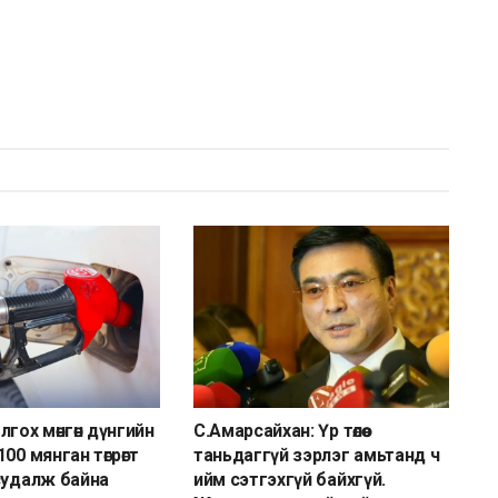
гох мөнгөн дүнгийн
С.Амарсайхан: Үр төлөө
00 мянган төгрөгт
таньдаггүй зэрлэг амьтанд ч
судалж байна
ийм сэтгэхгүй байхгүй.