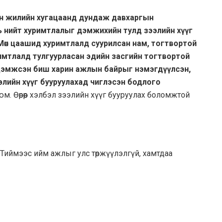
ван жилийн хугацаанд дундаж давхаргын
ь нийт хуримтлалыг дэмжихийн тулд зээлийн хүүг
өн цаашид хуримтлалд суурилсан нам, тогтвортой
мтлалд тулгуурласан эдийн засгийн тогтвортой
г дэмжсэн биш харин ажлын байрыг нэмэгдүүлсэн,
лийн хүүг бууруулахад чиглэсэн бодлого
. Өөрөөр хэлбэл зээлийн хүүг бууруулах боломжтой
. Тиймээс ийм ажлыг улс төржүүлэлгүй, хамтдаа