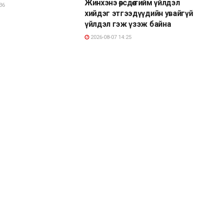
Жинхэнэ өөрсдөө тийм үйлдэл
36
хийдэг этгээдүүдийн увайгүй
үйлдэл гэж үзэж байна
2026-08-07 14:25