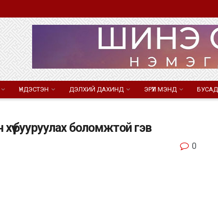
ҮНДЭСТЭН
ДЭЛХИЙ ДАХИНД
ЭРҮҮЛ МЭНД
БУСАД
хүү бууруулах боломжтой гэв
0