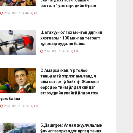
сэтгэлт” улстөрчдийн бүтээл
2026-08-07 14:46
1
Шатахуун олгох мөнгөн дүнгийн
хязгаарыг 100 мянган төгрөгт
хүргэхээр судалж байна
2026-08-07 14:36
0
С.Амарсайхан: Үр төлөө
таньдаггүй зэрлэг амьтанд ч
ийм сэтгэхгүй байхгүй. Жинхэнэ
өөрсдөө тийм үйлдэл хийдэг
этгээдүүдийн увайгүй үйлдэл гэж
үзэж байна
2026-08-07 14:25
0
Б.Дашпүрэв: Аялал жуулчлалын
үйлчилгээ эрхэлдэг иргэд таних