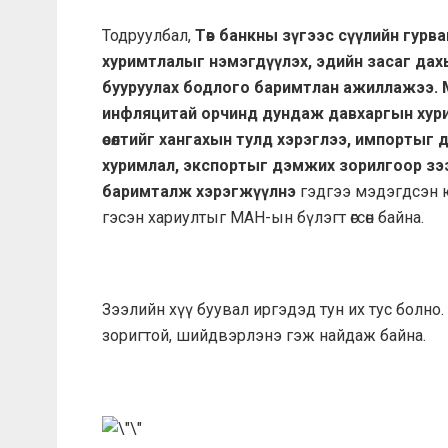
Тодруулбал,
Төв банкны зүгээс сүүлийн гур
хуримтлалыг нэмэгдүүлэх, эдийн засаг дах
бууруулах бодлого баримтлан ажиллажээ. М
инфляцитай орчинд дундаж давхаргын хури
өсөлтийг хангахын тулд хэрэглээ, импорты
хуримлал, экспортыг дэмжих зорилгоор зээ
баримталж хэрэгжүүлнэ
гэдгээ мэдэгдсэн юм
гэсэн хариултыг МАН-ын бүлэгт өгсөн байна.
Зээлийн хүү буувал иргэдэд тун их тус болно
зоригтой, шийдвэрлэнэ гэж найдаж байна.