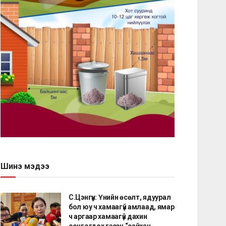
Шинэ мэдээ
С.Цэнгүүн: Үнийн өсөлт, ядуурал
бол юу ч хамаагүй амлаад, ямар
ч аргаар хамаагүй дахин
сонгогдох гэсэн “сайхан