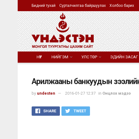
Бидний тухай
Сурталчилгаа байршуулах
Холбоо барих
НҮҮР
НИЙГЭМ
УЛС ТӨР
ЭДИЙН ЗАСАГ
Арилжааны банкуудын зээлийн 
by
undesten
2016-01-27 12:37
in
Онцлох мэдээ
SHARE
TWEET