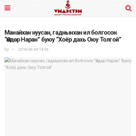
Манайхан нуусан, гаднынхан ил болгосон
“Өндөр Наран” буюу “Хоёр дахь Оюу Толгой”
by
2016-03-04 14:55