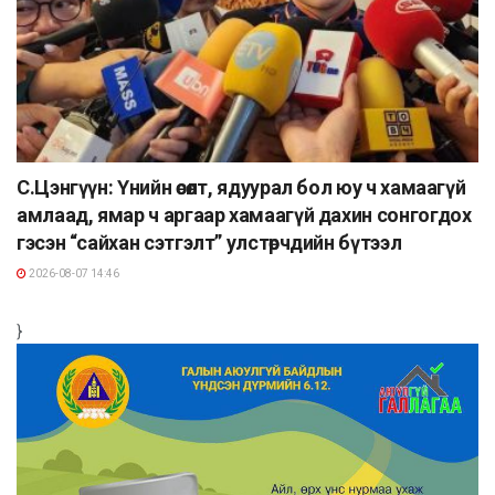
С.Цэнгүүн: Үнийн өсөлт, ядуурал бол юу ч хамаагүй
амлаад, ямар ч аргаар хамаагүй дахин сонгогдох
гэсэн “сайхан сэтгэлт” улстөрчдийн бүтээл
2026-08-07 14:46
}