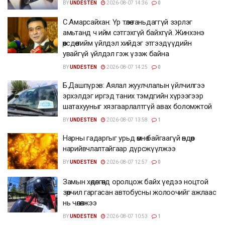
BY
UNDESTEN
2026-08-07 14:36
0
С.Амарсайхан: Үр төлөө таньдаггүй зэрлэг
амьтанд ч ийм сэтгэхгүй байхгүй. Жинхэнэ
өөрсдөө тийм үйлдэл хийдэг этгээдүүдийн
увайгүй үйлдэл гэж үзэж байна
BY
UNDESTEN
2026-08-07 14:25
0
Б.Дашпүрэв: Аялал жуулчлалын үйлчилгээ
эрхэлдэг иргэд таних тэмдгийн хүрээгээр
шатахууныг хязгаарлалтгүй авах боломжтой
BY
UNDESTEN
2026-08-07 13:58
1
Нарны гадаргыг урьд өмнө байгаагүй өндөр
нарийвчлалтайгаар дүрсжүүлжээ
BY
UNDESTEN
2026-08-07 12:57
0
Замын хөдөлгөөнд оролцож байх үедээ ноцтой
зөрчил гаргасан автобусны жолоочийг ажлаас
нь чөлөөлжээ
BY
UNDESTEN
2026-08-07 10:53
1