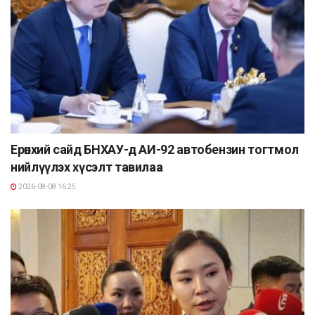
Ерөнхий сайд БНХАУ-д АИ-92 автобензин тогтмол
нийлүүлэх хүсэлт тавилаа
2026-08-08 16:25