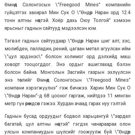
Өмнөд Солонгосын \”Freegood Mines” компанийн
гүйцэтгэх захирал Мин Сук О \”Өндөр Наран орд 12.4
тонн алтны нөөцтэй. Хоёр дахь Оюу Толгой” хэмээн
ярьсныг гаднын сайтууд мэдээлсэн юм.
Тэгвэл гаднын сайтуудаар \”Өндөр Наран шиг алт, зэс,
молибден, палладин, рений, цагаан метал агуулсан ийм
\”цул эрдэнэс\” болсон холимог орд дэлхийд маш
ховорт тооцогддог. Энэ ордыг ашиглахад бэлэн
болсон байна. Монголын Засгийн газрын эхлүүлсэн
энэ төслийг Өмнөд Солонгосын \”Freegood Mines”
компани хэрэгжүүлнэ” гэж бичжээ. Харин Мин Сук О
\”Өндөр Наран”-д 68 цооног гаргаж, нийтдээ 11 мянган
метр гүн өрөмдсөн гэжээ. Хурдан ачаад гарах нуу гэлтэй.
Гаднын бусад ордуудыг бодвол харьцангуй \”зардал
багатай, цул алтны нөөцтэй” гэгдэх чанараараа олон
улсын компаниудын шүлсийг гоожуулж буй \”Өндөр