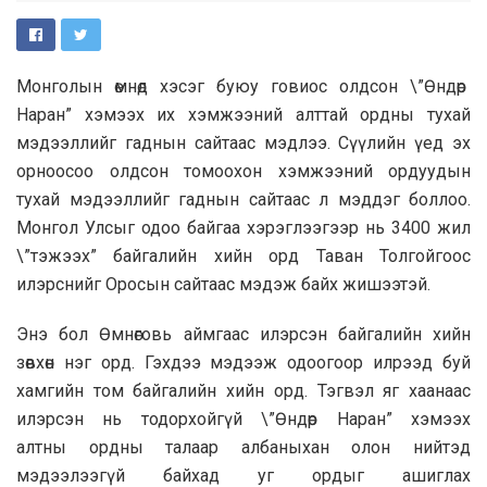
Монголын өмнөд хэсэг буюу говиос олдсон \”Өндөр
Наран” хэмээх их хэмжээний алттай ордны тухай
мэдээллийг гаднын сайтаас мэдлээ. Сүүлийн үед эх
орноосоо олдсон томоохон хэмжээний ордуудын
тухай мэдээллийг гаднын сайтаас л мэддэг боллоо.
Монгол Улсыг одоо байгаа хэрэглээгээр нь 3400 жил
\”тэжээх” байгалийн хийн орд Таван Толгойгоос
илэрснийг Оросын сайтаас мэдэж байх жишээтэй.
Энэ бол Өмнөговь аймгаас илэрсэн байгалийн хийн
зөвхөн нэг орд. Гэхдээ мэдээж одоогоор илрээд буй
хамгийн том байгалийн хийн орд. Тэгвэл яг хаанаас
илэрсэн нь тодорхойгүй \”Өндөр Наран” хэмээх
алтны ордны талаар албаныхан олон нийтэд
мэдээлээгүй байхад уг ордыг ашиглах