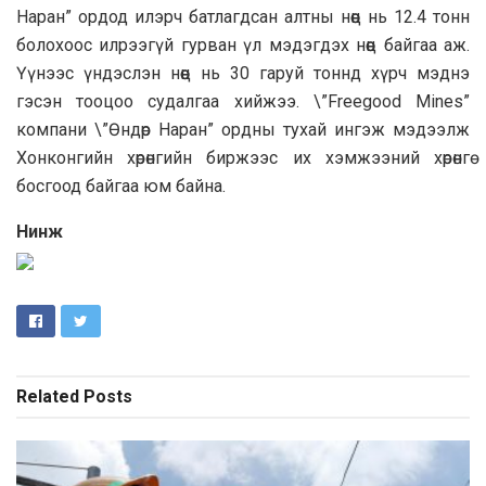
Наран” ордод илэрч батлагдсан алтны нөөц нь 12.4 тонн
болохоос илрээгүй гурван үл мэдэгдэх нөөц байгаа аж.
Үүнээс үндэслэн нөөц нь 30 гаруй тоннд хүрч мэднэ
гэсэн тооцоо судалгаа хийжээ. \”Freegood Mines”
компани \”Өндөр Наран” ордны тухай ингэж мэдээлж
Хонконгийн хөрөнгийн биржээс их хэмжээний хөрөнгө
босгоод байгаа юм байна.
Нинж
Related
Posts