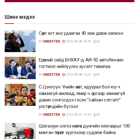
Шинэ мэдээ
Сөүл хот анх удаагаа 40 хэм давж халжээ
BY
UNDESTEN
2026-08-08 18:49
2
Ерөнхий сайд БНХАУ-д АИ-92 автобензин
тогтмол нийлүүлэх хүсэлт тавилаа
BY
UNDESTEN
2026-08-08 16:25
0
С.Цэнгүүн: Үнийн өсөлт, ядуурал бол юу ч
хамаагүй амлаад, ямар ч аргаар хамаагүй
дахин сонгогдох гэсэн “сайхан сэтгэлт”
улстөрчдийн бүтээл
BY
UNDESTEN
2026-08-07 14:46
2
Шатахуун олгох мөнгөн дүнгийн хязгаарыг 100
мянган төгрөгт хүргэхээр судалж байна