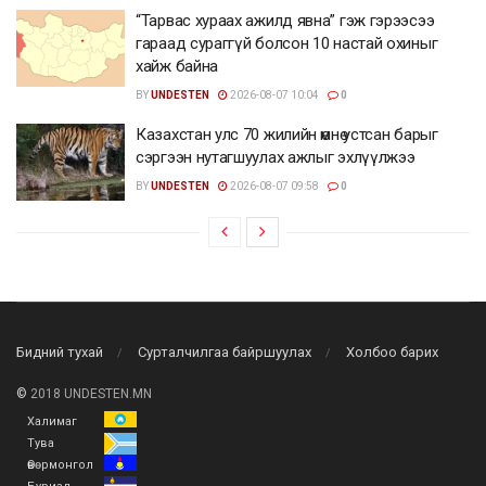
“Тарвас хураах ажилд явна” гэж гэрээсээ
гараад сураггүй болсон 10 настай охиныг
хайж байна
BY
UNDESTEN
2026-08-07 10:04
0
Казахстан улс 70 жилийн өмнө устсан барыг
сэргээн нутагшуулах ажлыг эхлүүлжээ
BY
UNDESTEN
2026-08-07 09:58
0
Бидний тухай
Сурталчилгаа байршуулах
Холбоо барих
©
2018 UNDESTEN.MN
Халимаг
Тува
Өвөрмонгол