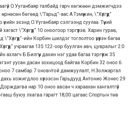
аагүй О.Ууганбаяр талбайд гарч хөгжөөн дэмжигчдээ
рнөсөн бөгөөд \”Гарьд”-аас А.Тэмүүжин, \”Хүлгүүд”
 үеийн эхэнд О.Ууганбаяр сэлгээнд суулаа. Түүний
гаст \”Хүлгүүд” 10 оноогоор тэргүүлэв. Харин гурав,
 \”Хүлгүүд”-ийн Корбин шилдэг тоглолтоо үзүүлэн багаа
Хүлгүүд” учраагаа 135:122-оор буулган авч, цувралыг 2:0
йн ахлагч Б.Билгүүн дахин нэг удаа багаа тэргүүлж 35
нэгэнт уусан дасан зохицоод байгаа Корбин 32 оноо 6
 оноо 7 самбар 7 оновчтой дамжуулалт, Н.Золжаргал
2 дахь хожигдлоо хүлээсэн Гарьдууд Антонио Жонес 29
Дорждагва нар 10 оноо авсан ч хараахан хангалтгүй
ргааш буюу лхагва гарагт 18,00 цагаас Спортын төв