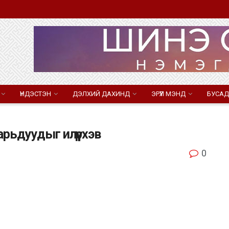
ҮНДЭСТЭН
ДЭЛХИЙ ДАХИНД
ЭРҮҮЛ МЭНД
БУСАД
Гарьдуудыг илүүрхэв
0