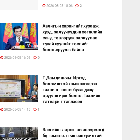
2026-08-05 18:06
2
Авлигын хөрөнгийг хурааж,
хүүхэд, залуучуудын хөгжлийн
санд төвлөрүүлж зарцуулах
тухай хуулийг төслийг
боловсруулж байна
2026-08-05 16:03
0
Г.Дамдинням: Иргэд
боломжтой хэмжээгээрээ
газрын тосны бүтээгдэхүүн
оруулж ирж болно. Гаалийн
татварыг тэглэсэн
2026-08-05 14:16
1
Засгийн газрын зөвшөөрөлгүй
бүх томилолтын санхүүжилтийг