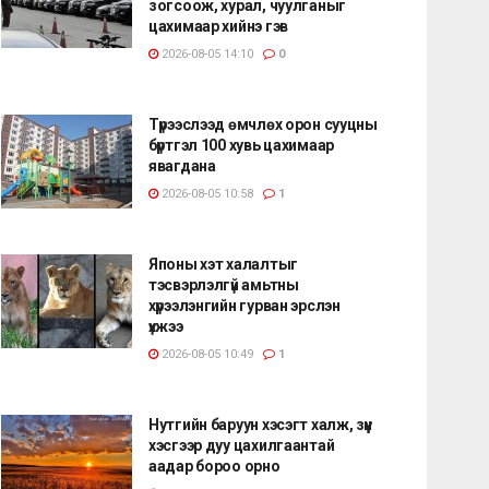
зогсоож, хурал, чуулганыг
цахимаар хийнэ гэв
2026-08-05 14:10
0
Түрээслээд өмчлөх орон сууцны
бүртгэл 100 хувь цахимаар
явагдана
2026-08-05 10:58
1
Японы хэт халалтыг
тэсвэрлэлгүй амьтны
хүрээлэнгийн гурван эрслэн
үхжээ
2026-08-05 10:49
1
Нутгийн баруун хэсэгт халж, зүүн
хэсгээр дуу цахилгаантай
аадар бороо орно