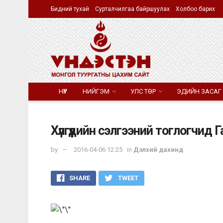
Бидний тухай
Сурталчилгаа байршуулах
Холбоо барих
НҮҮР
НИЙГЭМ
УЛС ТӨР
ЭДИЙН ЗАСАГ
Хүлгүүдийн сэлгээний тоглогчид 
by
2016-04-06 12:25
in
Дэлхий дахинд
SHARE
TWEET