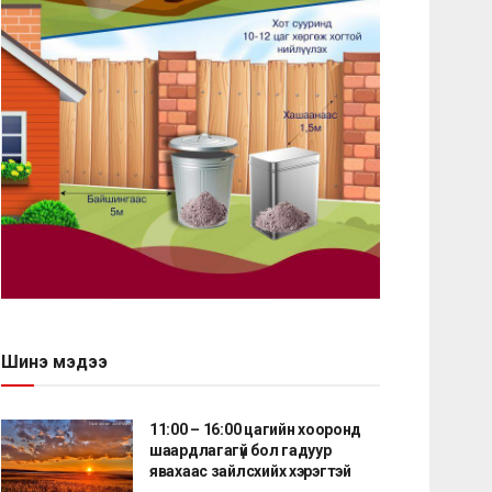
Шинэ мэдээ
11:00 – 16:00 цагийн хооронд
шаардлагагүй бол гадуур
явахаас зайлсхийх хэрэгтэй