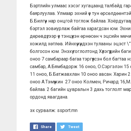
Бэртлийн улмаас хэсэг хугацаанд талбайд гар
баярлуулав. Улмаар эхний үе тун өрсөлдөөнтэй ө
Б.Билгүүн нар онцгой тоглож байлаа. Хоёрдугаар
бэртэл зовиурлаж байгаа харагдсан юм. Эхний ха
дөрөвдүгээр үе тэнцүүхэн өрнөсөн ч эцсийн мөчид
хожилд хөтлөв. Ийнхүү хүндхэн тулааны эцэст \”
болгосон юм. Энэхүү тоглолтонд Хүлэгүүдийн баги
оноо 7 самбараар багаа тэргүүлсэн бол багтаа 
самбар, А.Бямбадорж 16 оноо, О.Сэргэлэн 15
11 оноо, Б.Батжавхлан 10 оноо авсан. Харин 
оноо А.Тэмүүжин 27 оноо Колмен, Ричард 16,М.
байлаа. 2 багийн цувралын 3 дахь тоглолт ма
ордонд явагдана.
эх сурвалж: ssport.mn
Share
Tweet