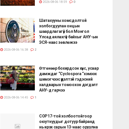
2026-08-06 18:59
0
Шатахууны хомсдолтой
холбогдуулан онцын
шаардлагагүй бол Монгол
Улсад аялахгүй байхыг АНУ-ын
ЭСЯ-наас зөвлөжээ
2026-08-06 16:38
2
Өтгөнөөр бохирдсон хүнс, усаар
дамждаг “Cyclospora “хэмээх
шимэгчээс үүдэлтэй гэдэсний
халдварын томоохон дэгдэлт
АНУ-д гарчээ
2026-08-06 14:45
1
COP17-той холбоотойгоор
оюутнуудыг дотуур байранд
нь ирэх сарын 13-наас оруулна