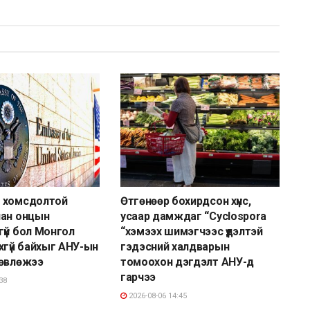
 хомсдолтой
Өтгөнөөр бохирдсон хүнс,
лан онцын
усаар дамждаг “Cyclospora
үй бол Монгол
“хэмээх шимэгчээс үүдэлтэй
хгүй байхыг АНУ-ын
гэдэсний халдварын
зөвлөжээ
томоохон дэгдэлт АНУ-д
гарчээ
38
2026-08-06 14:45