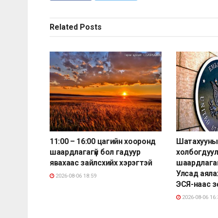
Related
Posts
11:00 – 16:00 цагийн хооронд
Шатахууны
шаардлагагүй бол гадуур
холбогдуу
явахаас зайлсхийх хэрэгтэй
шаардлагаг
Улсад аяла
2026-08-06 18:59
ЭСЯ-наас 
2026-08-06 16: