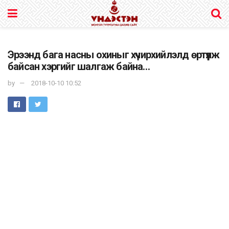
Эрээнд бага насны охиныг хүчирхийлэлд өртүүлж
байсан хэргийг шалгаж байна…
by
2018-10-10 10:52