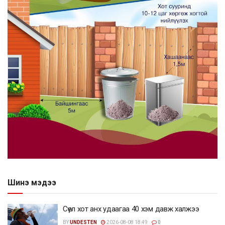
Шинэ мэдээ
Сөүл хот анх удаагаа 40 хэм давж халжээ
BY
UNDESTEN
2026-08-08 18:49
0