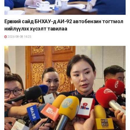
Ерөнхий сайд БНХАУ-д АИ-92 автобензин тогтмол
нийлүүлэх хүсэлт тавилаа
2026-08-08 16:25