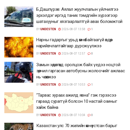
Б.Дашпүрэв: Аялал жуулчлалын үйлчилгээ
эрхэлдэг иргэд таних тэмдгийн хүрээгээр
шатахууныг хязгаарлалтгүй авах боломжтой
BY
UNDESTEN
2026-08-07 13:58
1
Нарны гадаргыг урьд өмнө байгаагүй өндөр
нарийвчлалтайгаар дүрсжүүлжээ
BY
UNDESTEN
2026-08-07 12:57
0
Замын хөдөлгөөнд оролцож байх үедээ ноцтой
зөрчил гаргасан автобусны жолоочийг ажлаас
нь чөлөөлжээ
BY
UNDESTEN
2026-08-07 10:53
1
“Тарвас хураах ажилд явна” гэж гэрээсээ
гараад сураггүй болсон 10 настай охиныг
хайж байна
BY
UNDESTEN
2026-08-07 10:04
0
Казахстан улс 70 жилийн өмнө устсан барыг