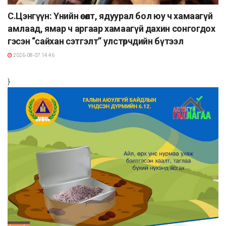
С.Цэнгүүн: Үнийн өсөлт, ядуурал бол юу ч хамаагүй
амлаад, ямар ч аргаар хамаагүй дахин сонгогдох
гэсэн “сайхан сэтгэлт” улстөрчдийн бүтээл
2026-08-07 14:46
}