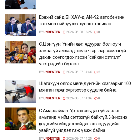
Ерөнхий сайд БНХАУ-д АИ-92 автобензин
тогтмол нийлүүлэх хүсэлт тавилаа
BY
UNDESTEN
2026-08-08 16:25
0
С.Цэнгүүн: Үнийн өсөлт, ядуурал бол юу ч
хамаагүй амлаад, ямар ч аргаар хамаагүй
дахин сонгогдох гэсэн “сайхан сэтгэлт”
улстөрчдийн бүтээл
BY
UNDESTEN
2026-08-07 14:46
2
Шатахуун олгох мөнгөн дүнгийн хязгаарыг 100
мянган төгрөгт хүргэхээр судалж байна
BY
UNDESTEN
2026-08-07 14:36
0
С.Амарсайхан: Үр төлөө таньдаггүй зэрлэг
амьтанд ч ийм сэтгэхгүй байхгүй. Жинхэнэ
өөрсдөө тийм үйлдэл хийдэг этгээдүүдийн
увайгүй үйлдэл гэж үзэж байна
BY
UNDESTEN
2026-08-07 14:25
0