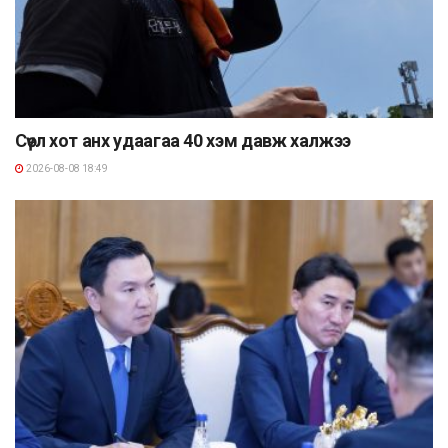
Сөүл хот анх удаагаа 40 хэм давж халжээ
2026-08-08 18:49