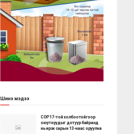
Шинэ мэдээ
COP17-той холбоотойгоор
оюутнуудыг дотуур байранд
нь ирэх сарын 13-наас оруулна