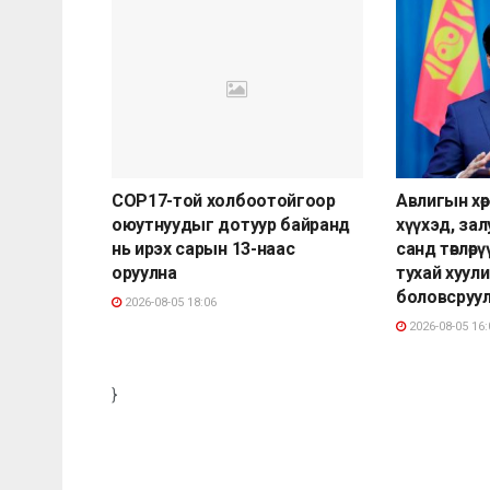
COP17-той холбоотойгоор
Авлигын хөр
оюутнуудыг дотуур байранд
хүүхэд, за
нь ирэх сарын 13-наас
санд төвлөр
оруулна
тухай хуули
боловсруу
2026-08-05 18:06
2026-08-05 16:
}