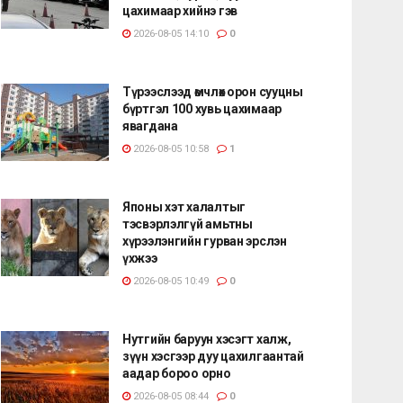
цахимаар хийнэ гэв
2026-08-05 14:10
0
Түрээслээд өмчлөх орон сууцны
бүртгэл 100 хувь цахимаар
явагдана
2026-08-05 10:58
1
Японы хэт халалтыг
тэсвэрлэлгүй амьтны
хүрээлэнгийн гурван эрслэн
үхжээ
2026-08-05 10:49
0
Нутгийн баруун хэсэгт халж,
зүүн хэсгээр дуу цахилгаантай
аадар бороо орно
2026-08-05 08:44
0