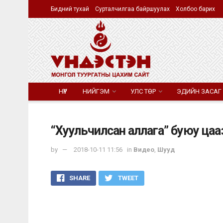
Бидний тухай
Сурталчилгаа байршуулах
Холбоо барих
НҮҮР
НИЙГЭМ
УЛС ТӨР
ЭДИЙН ЗАСАГ
“Хуульчилсан аллага” буюу цааз
by
2018-10-11 11:56
in
Видео
,
Шууд
SHARE
TWEET