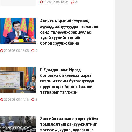
2026-08-05 18:06
2
Авлигын хөрөнгийг хурааж,
хүүхэд, залуучуудын хөгжлийн
санд төвлөрүүлж зарцуулах
тухай хуулийг төслийг
боловсруулж байна
2026-08-05 16:03
0
Г.Дамдинням: Иргэд
боломжтой хэмжээгээрээ
газрын тосны бүтээгдэхүүн
оруулж ирж болно. Гаалийн
татварыг тэглэсэн
2026-08-05 14:16
1
Засгийн газрын зөвшөөрөлгүй бүх
томилолтын санхүүжилтийг
зогсоож, хурал, чуулганыг