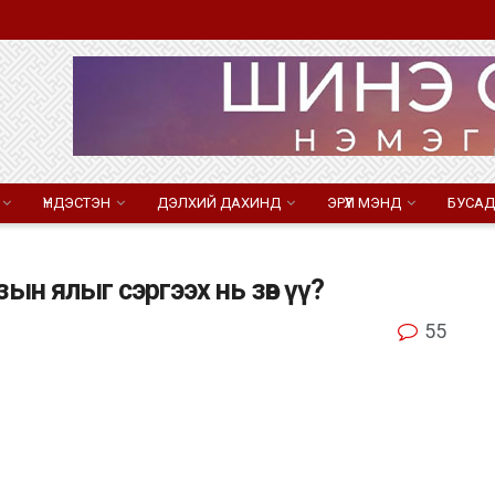
ҮНДЭСТЭН
ДЭЛХИЙ ДАХИНД
ЭРҮҮЛ МЭНД
БУСАД
ын ялыг сэргээх нь зөв үү?
55