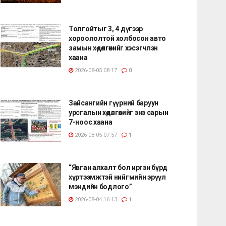
Толгойтыг 3, 4 дүгээр
хороололтой холбосон авто
замын хөдөлгөөнийг хэсэгчлэн
хаана
2026-08-05 08:17
0
Зайсангийн гүүрний баруун
урсгалын хөдөлгөөнийг энэ сарын
7-ноос хаана
2026-08-05 07:57
1
“Явган алхалт бол иргэн бүрд
хүртээмжтэй нийгмийн эрүүл
мэндийн бодлого”
2026-08-04 16:13
1