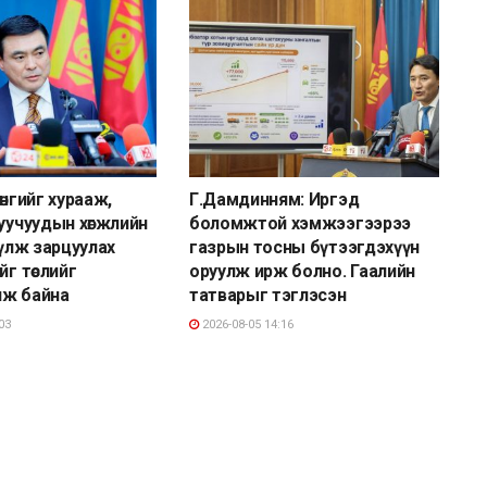
өнгийг хурааж,
Г.Дамдинням: Иргэд
луучуудын хөгжлийн
боломжтой хэмжээгээрээ
үүлж зарцуулах
газрын тосны бүтээгдэхүүн
йг төслийг
оруулж ирж болно. Гаалийн
лж байна
татварыг тэглэсэн
03
2026-08-05 14:16