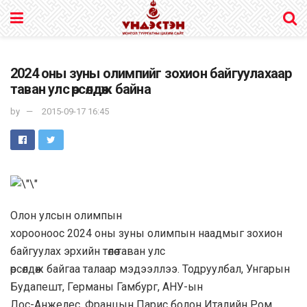
2024 оны зуны олимпийг зохион байгуулахаар
таван улс өрсөлдөж байна
by
2015-09-17 16:45
Олон улсын олимпын
хорооноос 2024 оны зуны олимпын наадмыг зохион
байгуулах эрхийн төлөө таван улс
өрсөлдөж байгаа талаар мэдээллээ. Тодруулбал, Унгарын
Будапешт, Германы Гамбург, АНУ-ын
Лос-Анжелес, Францын Парис болон Италийн Ром