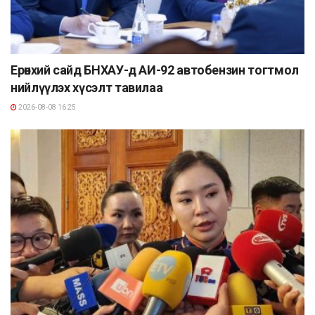
Ерөнхий сайд БНХАУ-д АИ-92 автобензин тогтмол
нийлүүлэх хүсэлт тавилаа
2026-08-08 16:25