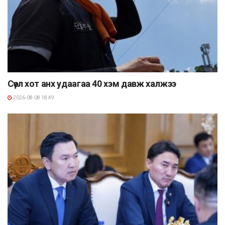
Сөүл хот анх удаагаа 40 хэм давж халжээ
2026-08-08 18:49