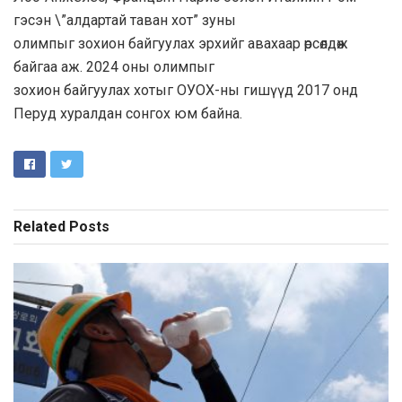
гэсэн \”алдартай таван хот” зуны
олимпыг зохион байгуулах эрхийг авахаар өрсөлдөж
байгаа аж. 2024 оны олимпыг
зохион байгуулах хотыг ОУОХ-ны гишүүд 2017 онд
Перуд хуралдан сонгох юм байна.
Related
Posts