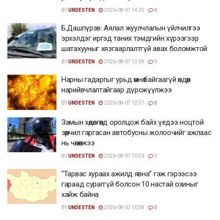
BY
UNDESTEN
2026-08-07 14:25
0
Б.Дашпүрэв: Аялал жуулчлалын үйлчилгээ
эрхэлдэг иргэд таних тэмдгийн хүрээгээр
шатахууныг хязгаарлалтгүй авах боломжтой
BY
UNDESTEN
2026-08-07 13:58
1
Нарны гадаргыг урьд өмнө байгаагүй өндөр
нарийвчлалтайгаар дүрсжүүлжээ
BY
UNDESTEN
2026-08-07 12:57
0
Замын хөдөлгөөнд оролцож байх үедээ ноцтой
зөрчил гаргасан автобусны жолоочийг ажлаас
нь чөлөөлжээ
BY
UNDESTEN
2026-08-07 10:53
1
“Тарвас хураах ажилд явна” гэж гэрээсээ
гараад сураггүй болсон 10 настай охиныг
хайж байна
BY
UNDESTEN
2026-08-07 10:04
0