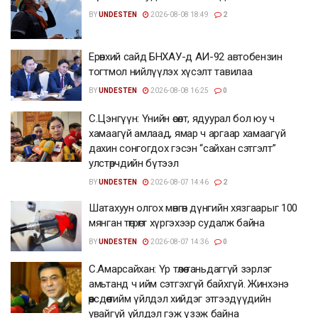
BY
UNDESTEN
2026-08-08 18:49
2
Ерөнхий сайд БНХАУ-д АИ-92 автобензин
тогтмол нийлүүлэх хүсэлт тавилаа
BY
UNDESTEN
2026-08-08 16:25
0
С.Цэнгүүн: Үнийн өсөлт, ядуурал бол юу ч
хамаагүй амлаад, ямар ч аргаар хамаагүй
дахин сонгогдох гэсэн “сайхан сэтгэлт”
улстөрчдийн бүтээл
BY
UNDESTEN
2026-08-07 14:46
2
Шатахуун олгох мөнгөн дүнгийн хязгаарыг 100
мянган төгрөгт хүргэхээр судалж байна
BY
UNDESTEN
2026-08-07 14:36
0
С.Амарсайхан: Үр төлөө таньдаггүй зэрлэг
амьтанд ч ийм сэтгэхгүй байхгүй. Жинхэнэ
өөрсдөө тийм үйлдэл хийдэг этгээдүүдийн
увайгүй үйлдэл гэж үзэж байна