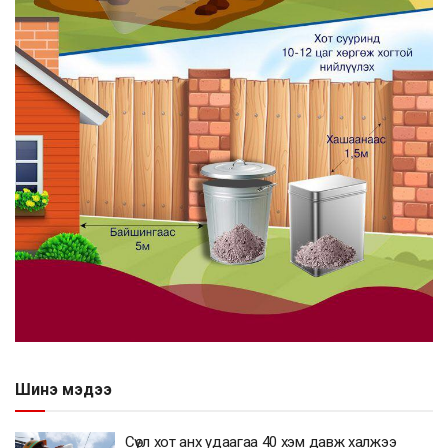
Шинэ мэдээ
Сөүл хот анх удаагаа 40 хэм давж халжээ