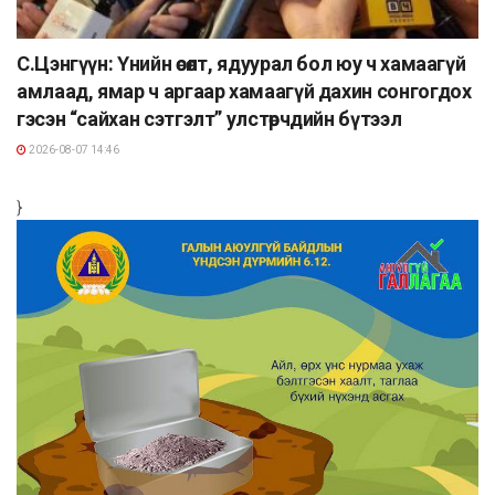
С.Цэнгүүн: Үнийн өсөлт, ядуурал бол юу ч хамаагүй
амлаад, ямар ч аргаар хамаагүй дахин сонгогдох
гэсэн “сайхан сэтгэлт” улстөрчдийн бүтээл
2026-08-07 14:46
}