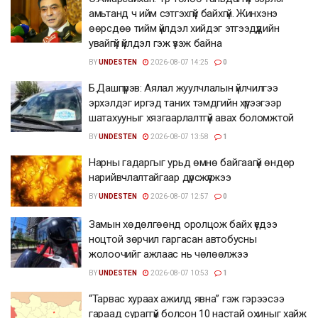
амьтанд ч ийм сэтгэхгүй байхгүй. Жинхэнэ
өөрсдөө тийм үйлдэл хийдэг этгээдүүдийн
увайгүй үйлдэл гэж үзэж байна
BY
UNDESTEN
2026-08-07 14:25
0
Б.Дашпүрэв: Аялал жуулчлалын үйлчилгээ
эрхэлдэг иргэд таних тэмдгийн хүрээгээр
шатахууныг хязгаарлалтгүй авах боломжтой
BY
UNDESTEN
2026-08-07 13:58
1
Нарны гадаргыг урьд өмнө байгаагүй өндөр
нарийвчлалтайгаар дүрсжүүлжээ
BY
UNDESTEN
2026-08-07 12:57
0
Замын хөдөлгөөнд оролцож байх үедээ
ноцтой зөрчил гаргасан автобусны
жолоочийг ажлаас нь чөлөөлжээ
BY
UNDESTEN
2026-08-07 10:53
1
“Тарвас хураах ажилд явна” гэж гэрээсээ
гараад сураггүй болсон 10 настай охиныг хайж