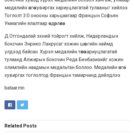
медалийн өнгөө хувиргах хариуцлагатай тулааныг хийлээ.
Тоглолт 3:0 онооны харьцаагаар Францын Софьян
Умиагийн ялалтаар өндөрлөлөө.
Д.Отгондалай эхний тойрогт хийлж, Нидерландын
боксчин Энрико Лакрусаг хожин шөвгийн наймд
үлдээд байсан. Хүрэл медалийн төлөө хариуцлагатай
тулаанд Алжирын боксчин Реда Бенбазизийг хожин
олимпийн наадмын медальтан боллоо. Медалийн өнгөө
хувиргах тоглолтод Францын тамирчинд дийлдлээ
bataar.mn
Related
Posts