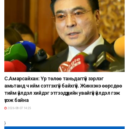
С.Амарсайхан: Үр төлөө таньдаггүй зэрлэг
амьтанд ч ийм сэтгэхгүй байхгүй. Жинхэнэ өөрсдөө
тийм үйлдэл хийдэг этгээдүүдийн увайгүй үйлдэл гэж
үзэж байна
2026-08-07 14:25
}