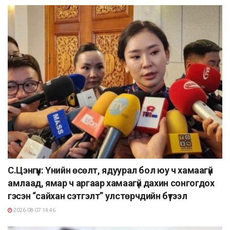
С.Цэнгүүн: Үнийн өсөлт, ядуурал бол юу ч хамаагүй
амлаад, ямар ч аргаар хамаагүй дахин сонгогдох
гэсэн “сайхан сэтгэлт” улстөрчдийн бүтээл
2026-08-07 14:46