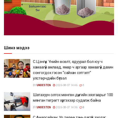
Шинэ мэдээ
С.Цэнгүүн: Үнийн өсөлт, ядуурал бол юу ч
хамаагүй амлаад, ямар ч аргаар хамаагүй дахин
сонгогдох гэсэн “сайхан сэтгэлт”
улстөрчдийн бүтээл
BY
UNDESTEN
2026-08-07 14:46
1
Шатахуун олгох мөнгөн дүнгийн хязгаарыг 100
мянган төгрөгт хүргэхээр судалж байна
BY
UNDESTEN
2026-08-07 14:36
0
С.Амарсайхан: Үр төлөө таньдаггүй зэрлэг