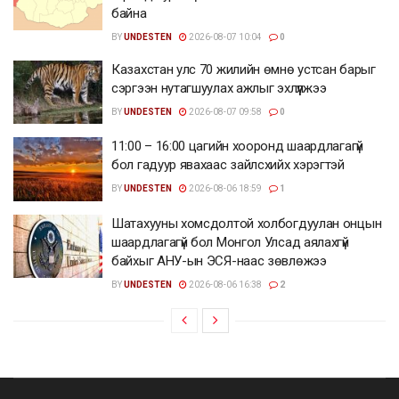
байна
BY
UNDESTEN
2026-08-07 10:04
0
Казахстан улс 70 жилийн өмнө устсан барыг
сэргээн нутагшуулах ажлыг эхлүүлжээ
BY
UNDESTEN
2026-08-07 09:58
0
11:00 – 16:00 цагийн хооронд шаардлагагүй
бол гадуур явахаас зайлсхийх хэрэгтэй
BY
UNDESTEN
2026-08-06 18:59
1
Шатахууны хомсдолтой холбогдуулан онцын
шаардлагагүй бол Монгол Улсад аялахгүй
байхыг АНУ-ын ЭСЯ-наас зөвлөжээ
BY
UNDESTEN
2026-08-06 16:38
2