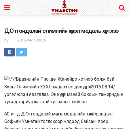
Д.Отгондалай олимпийн хүрэл медаль хүртлээ
by
2016-08-15 09:36
Бразилийн Рио-де-Жанейро хотноо болж буй
Зуны Олимпийн XXXI наадам ес дэх өдрөө/2016.08.14/
үргэлжлэн явагдлаа. Энэ өдөр манай боксын тамирчдын
хувьд хариуцлагатай тулааныг хийсэн.
60 кг-д Д.Отгондалай мөнгөн медалийн төлөө Францын
Софьян Умиатай тоглохоор үлдээд байсан. Хоёр
боксчны хувьд хүрэл медалийн болзол хангаж, улмаар