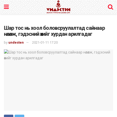
Шар тос нь хоол боловсруулалтад сайнаар
нөлөөлж, гэдэсний өөхийг хурдан арилгадаг
by
undesten
2021-01-11 17:20