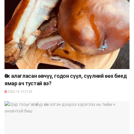
Өөх алагласан өвчүү, годон сүүл, сүүлний өөх биед
ямар ач тустай вэ?
2022-12-13 21:33