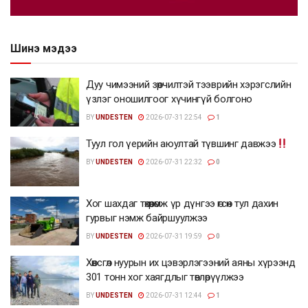
Шинэ мэдээ
Дуу чимээний зөрчилтэй тээврийн хэрэгслийн
үзлэг оношилгоог хүчингүй болгоно
BY
UNDESTEN
2026-07-31 22:54
1
Туул гол үерийн аюултай түвшинг давжээ
BY
UNDESTEN
2026-07-31 22:32
0
Хог шахдаг төхөөрөмж үр дүнгээ өгсөн тул дахин
гурвыг нэмж байршуулжээ
BY
UNDESTEN
2026-07-31 19:59
0
Хөвсгөл нуурын их цэвэрлэгээний аяны хүрээнд
301 тонн хог хаягдлыг төвлөрүүлжээ
BY
UNDESTEN
2026-07-31 12:44
1