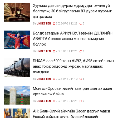
Хуулиас давсан дүрэм журмуудыг хүчингүй
болгуулж, 30 байгууллагын 83 дүрэм журмыг
цэгцэлжээ
BY
UNDESTEN
2026-07-31 12:28
0
Болдбаатарын АРИУНЗУЛ өсвөрийн ДЭЛХИЙН
АВАРГА болсон анхны монгол тамирчин
боллоо
BY
UNDESTEN
2026-07-31 12:21
0
БНХАУ-аас 6000 тонн АИ92, АИ95 автобензин
авах тохиролцоонд хүрсэн, маргаашаас
ачигдана
BY
UNDESTEN
2026-07-30 14:40
1
Монгол-Оросын хилийг хамтран шалгах ажил
үргэлжилж байна
BY
UNDESTEN
2026-07-30 12:28
0
АН: Баян-Өлгий аймгийн Засаг даргыг чөлөөлсөн
Ерөнхий сайдын хууль бус шийдвэрийг