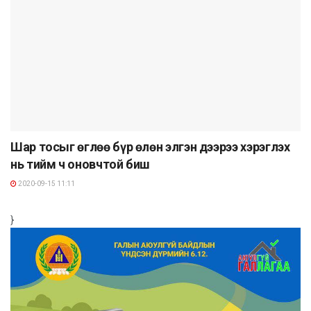
Шар тосыг өглөө бүр өлөн элгэн дээрээ хэрэглэх
нь тийм ч оновчтой биш
2020-09-15 11:11
}