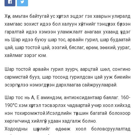
Хүн, амьтан байтугай ус хүртэл эцдэг гэх хаврын улиралд
хамгаас зохист идээ бол халуун хүйтнийг тэнцүүлэх бүлээн
гаралтай идээ хэмээн уламжлалт анагаах ухаанд үздэг
нь Шар идээ буюу шар тос, арвайн гурил, шар будаатай
цай, шар тостой цай, ээзгий, бяслаг, өрөм, зөөхий, уураг,
хайлмаг зэрэг юм.
Шар тостой арвайн гурил зуурч, аарцтай шөл, сонгино
сармистай бууз, шар тосонд гурилдсан цай ууж биеийн
эсэргүүцлээ нэмэгдүүлэн дархлаагаа сайжруулаарай.
Шар тос нь А, Е аминдэм, антиоксидантаар баялаг. 160-
190°С хэм хүртэл тэсвэрлэх чадвартай учир хоол хийхэд
нэн тохиромжтой.Исэлдлийн түвшин багатай болохоор
хөргөгчинд хийлгүй удаан хадгалж болно.
Ходоодны шүүрлийг өдөөж хоол боловсруулалтад