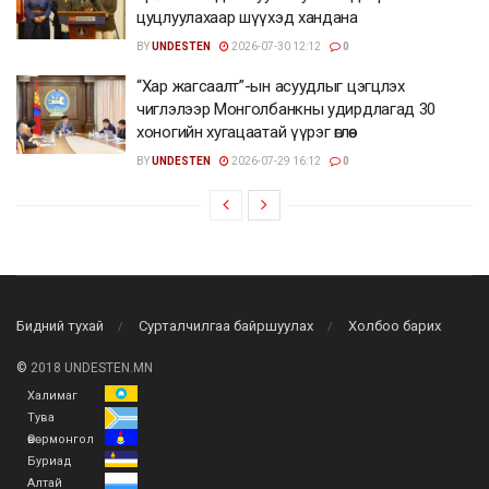
цуцлуулахаар шүүхэд хандана
BY
UNDESTEN
2026-07-30 12:12
0
“Хар жагсаалт”-ын асуудлыг цэгцлэх
чиглэлээр Монголбанкны удирдлагад 30
хоногийн хугацаатай үүрэг өглөө
BY
UNDESTEN
2026-07-29 16:12
0
Бидний тухай
Сурталчилгаа байршуулах
Холбоо барих
©
2018 UNDESTEN.MN
Халимаг
Тува
Өвөрмонгол
Буриад
Алтай