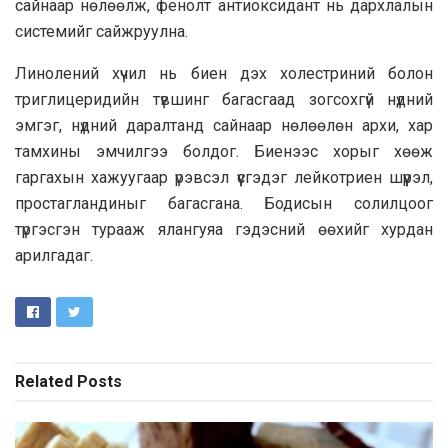
сайнаар нөлөөлж, фенолт антиоксидант нь дархлалын
системийг сайжруулна.
Линолений хүчил нь биен дэх холестриний болон
триглицеридийн түвшинг багасгаад зогсохгүй нүдний
эмгэг, нүдний даралтанд сайнаар нөлөөлөн архи, хар
тамхины эмчилгээ болдог. Биенээс хорыг хөөж
гаргахын хажуугаар үрэвсэл үүсгэдэг лейкотриен шүүрэл,
простагландиныг багасгана. Бодисын солилцоог
түргэсгэн турааж ялангуяа гэдэсний өөхийг хурдан
арилгадаг.
Related
Posts