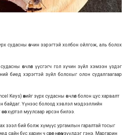
зүрх судасны өвчин зэрэгтэй холбон ойлгож, аль болох
судасны өвчлөл үүсгэгч гол хүчин зүйл хэмээн үздэг
хүний биед хэрэгтэй зүйл болохыг олон судалгаагаар
l Keys) өөхийг зүрх судасны өвчлөл болон цус харвалт
сан байдаг. Үүнээс болоод хэвлэл мэдээллийн
 өнөөг хүртэл муулсаар ирсэн билээ.
зах зээл бий болж хүмүүс ургамлын гаралтай тосыг
 сайн бус харин ч сөрөг нөлөө үзүүлдэг гэнэ. Маргарин