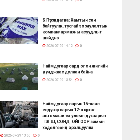
Б.Пүрэвдагва: Хамтын сан
байгуулж, тусгай зориулалтын
компаниар махны асуудлыг
шийднэ
2026-07-29 14:12
0
Наймдугаар сард олон жилийн
дунджаас дулаан байна
2026-07-29 13:54
0
Наймдугаар сарын 15-наас
есдүгээр сарын 12-н хүртэл
автомашины улсын дугаарын
ТЭГШ, СОНДГОЙГООР замын
хөдөлгөөнд оролцуулна
2026-07-29 13:50
0