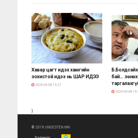
Хавар цагт идэх хамгийн
Б.Болдсайх
зохистой идээ нь ШАР ИДЭЭ
бай… зөнөх
таргалахгү
2024-04-08 13:27
2023-09-08 19:
}
©
2018 UNDESTEN.MN
Халимаг