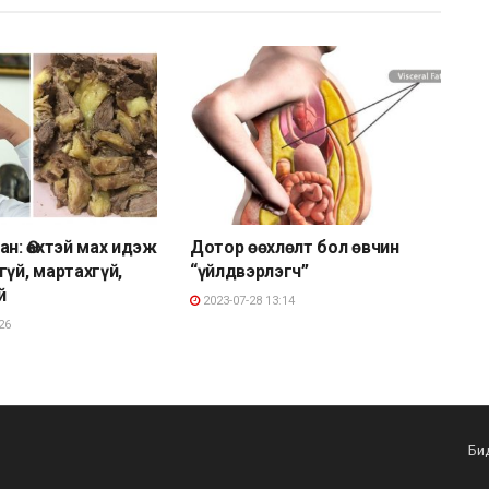
ан: Өөхтэй мах идэж
Дотор өөхлөлт бол өвчин
гүй, мартахгүй,
“үйлдвэрлэгч”
й
2023-07-28 13:14
26
Би