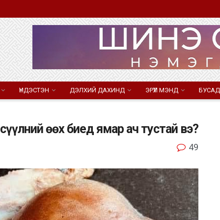
ҮНДЭСТЭН
ДЭЛХИЙ ДАХИНД
ЭРҮҮЛ МЭНД
БУСАД
, сүүлний өөх биед ямар ач тустай вэ?
49