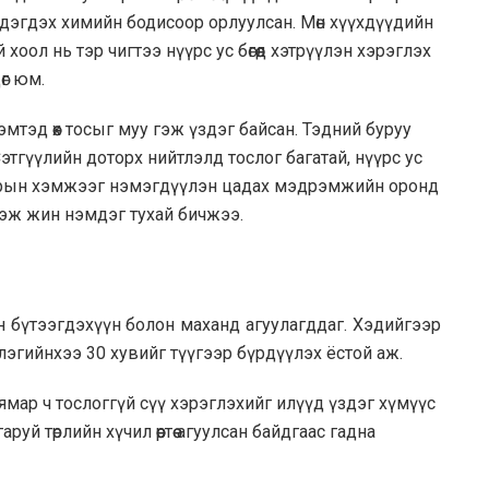
эдэгдэх химийн бодисоор орлуулсан. Мөн хүүхдүүдийн
 хоол нь тэр чигтээ нүүрс ус бөгөөд хэтрүүлэн хэрэглэх
өг юм.
мтэд өөх тосыг муу гэж үздэг байсан. Тэдний буруу
этгүүлийн доторх нийтлэлд тослог багатай, нүүрс ус
харын хэмжээг нэмэгдүүлэн цадах мэдрэмжийн оронд
 идэж жин нэмдэг тухай бичжээ.
сүүн бүтээгдэхүүн болон маханд агуулагддаг. Хэдийгээр
 илчлэгийнхээ 30 хувийг түүгээр бүрдүүлэх ёстой аж.
ямар ч тослоггүй сүү хэрэглэхийг илүүд үздэг хүмүүс
уй төрлийн хүчил өөртөө агуулсан байдгаас гадна