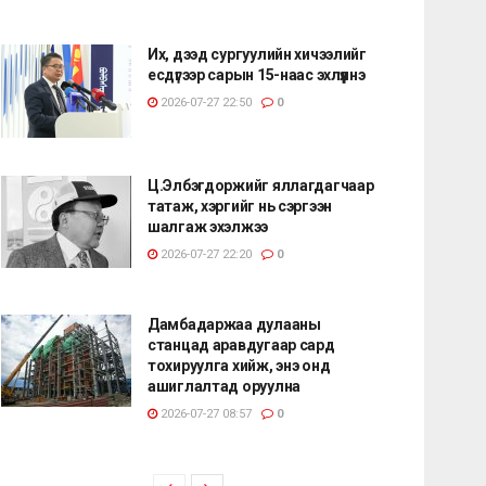
Их, дээд сургуулийн хичээлийг
есдүгээр сарын 15-наас эхлүүлнэ
2026-07-27 22:50
0
Ц.Элбэгдоржийг яллагдагчаар
татаж, хэргийг нь сэргээн
шалгаж эхэлжээ
2026-07-27 22:20
0
Дамбадаржаа дулааны
станцад аравдугаар сард
тохируулга хийж, энэ онд
ашиглалтад оруулна
2026-07-27 08:57
0