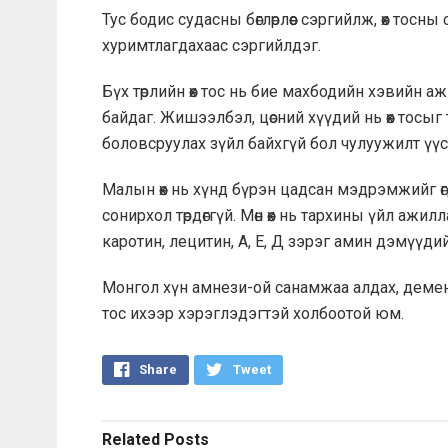
Тус бодис судасны бөглөрлөөс сэргийлж, өөх тос
хуримтлагдахаас сэргийлдэг.
Бүх төрлийн өөх тос нь бие махбодийн хэвийн
байдаг. Жишээлбэл, цөсний хүүдий нь өөх тосы
боловсруулах зүйл байхгүй бол чулуужилт үүс
Малын өөх нь хүнд бүрэн цадсан мэдрэмжийг өг
сонирхол төрдөггүй. Мөн өөх нь тархины үйл аж
каротин, лецитин, А, Е, Д зэрэг амин дэмүүди
Монгол хүн амнези-ой санамжаа алдах, деменци-
тос ихээр хэрэглэдэгтэй холбоотой юм.
Share
Tweet
Related
Posts