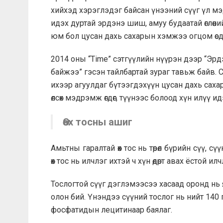
хийхэд хэрэглэдэг байсан үнээний сүүг үл м
идэх дуртай эрдэнэ шиш, амуу будаатай өглөөний
юм бол цусан дахь сахарын хэмжээ огцом өсд
2014 оны “Time” сэтгүүлийн нүүрэн дээр “Эрдэ
байжээ” гэсэн тайлбартай зураг тавьж байв. С
ихээр агуулдаг бүтээгдэхүүн цусан дахь са
өлсөх мэдрэмж өгдөг, түүнээс болоод хүн илүү
Өөх тосны ашиг
Амьтны гаралтай өөх тос нь төрөл бүрийн сүү, 
өөх тос нь илчлэг ихтэй ч хүн өдөрт авах ёстой
Тослогтой сүүг дэглэмээсээ хасаад оронд нь 
олон бий. Үнэндээ сүүний тослог нь нийт 140 гар
фосфатидын лецитинаар баялаг.