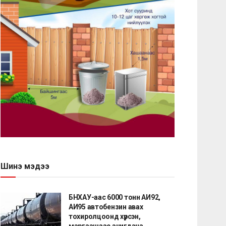
Шинэ мэдээ
БНХАУ-аас 6000 тонн АИ92,
АИ95 автобензин авах
тохиролцоонд хүрсэн,
маргаашаас ачигдана