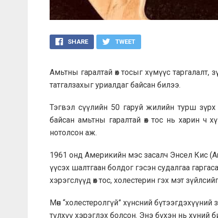
SHARE
TWEET
Амьтны гаралтай өөх тосыг хүмүүс таргалалт, 
татгалзахыг уриалдаг байсан билээ.
Тэгвэл сүүлийн 50 гаруй жилийн турш зүрх 
байсан амьтны гаралтай өөх тос нь харин ч 
нотолсон аж.
1961 онд Америкийн мэс засалч Энсел Кис (Ance
үүсэх шалтгаан болдог гэсэн судалгаа гарга
хэрэгслүүд өөх тос, холестерин гэх мэт зүйлсийг
Мөн “холестеролгүй” хүнсний бүтээгдэхүүний 
түлхүү хэрэглэх болсон. Энэ бүхэн нь хүний биед