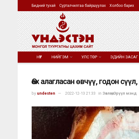
Бидний тухай
Сурталчилгаа байршуулах
Холбоо барих
НҮҮР
НИЙГЭМ
УЛС ТӨР
ЭДИЙН ЗАСАГ
Өөх алагласан өвчүү, годон сүүл
by
undesten
2022-12-13 21:33
in
Зөвлөгөө
,
Эрүүл мэнд