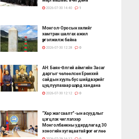
2026-07-30 14:40
1
Монгол-Оросын хилийг
хамтран шалгах ажил
үргэлжилж байна
2026-07-30 12:28
0
АН: Баян-Өлгий аймгийн Засаг
даргыг чөлөөлсөн Ерөнхий
сайдын хууль бус шийдвэрийг
цуцлуулахаар шүүхэд хандана
2026-07-30 12:12
0
“Хар жагсаалт”-ын асуудлыг
цэгцлэх чиглэлээр
Монголбанкны удирдлагад 30
хоногийн хугацаатай үүрэг өглөө
2026-07-29 16:12
0