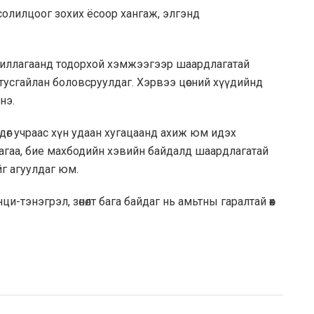
ны солилцоог зохих ёсоор хангаж, элгэнд
 ажиллагаанд тодорхой хэмжээгээр шаардлагатай
г тусгайлан боловсруулдаг. Хэрвээ цөсний хүүдийнд
нэ.
дөг учраас хүн удаан хугацаанд ахиж юм идэх
иллагаа, бие махбодийн хэвийн байдалд шаардлагатай
йг агуулдаг юм.
тэнэгрэл, зөнөлт бага байдаг нь амьтны гаралтай өөх