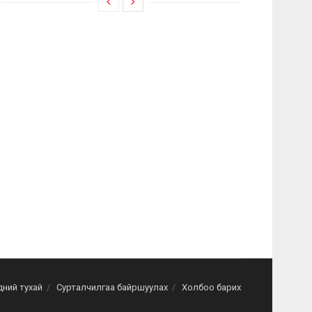
дний тухай
Сурталчилгаа байршуулах
Холбоо барих