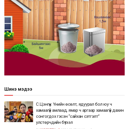
Шинэ мэдээ
С.Цэнгүүн: Үнийн өсөлт, ядуурал бол юу ч
хамаагүй амлаад, ямар ч аргаар хамаагүй дахин
сонгогдох гэсэн “сайхан сэтгэлт”
улстөрчдийн бүтээл