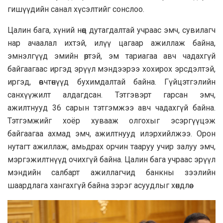
гишүүдийн санал хүсэлтийг сонслоо.
Цалин бага, хүний нөөц дутагдалтай учраас эмч, сувилагч
нар ачаалал ихтэй, илүү цагаар ажиллаж байна,
эмнэлгүүд эмийн өртэй, эм тариагаа авч чадахгүй
байгаагаас иргэд эрүүл мэндээрээ хохирох эрсдэлтэй,
иргэд, өвчтөнүүд бухимдалтай байна. Гүйцэтгэлийн
санхүүжилт алдагдсан. Тэтгэвэрт гарсан эмч,
ажилтнууд 36 сарын тэтгэмжээ авч чадахгүй байна.
Тэтгэмжийг хоёр хувааж олгохыг эсэргүүцэж
байгаагаа ахмад эмч, ажилтнууд илэрхийлжээ. Орон
нутагт ажиллаж, амьдрах орчин тааруу учир залуу эмч,
мэргэжилтнүүд очихгүй байна. Цалин бага учраас эрүүл
мэндийн салбарт ажиллагчид банкны зээлийн
шаардлага хангахгүй байна зэрэг асуудлыг хөндлөө.