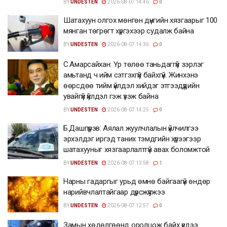
BY
UNDESTEN
2026-08-07 14:46
0
Шатахуун олгох мөнгөн дүнгийн хязгаарыг 100
мянган төгрөгт хүргэхээр судалж байна
BY
UNDESTEN
2026-08-07 14:36
0
С.Амарсайхан: Үр төлөө таньдаггүй зэрлэг
амьтанд ч ийм сэтгэхгүй байхгүй. Жинхэнэ
өөрсдөө тийм үйлдэл хийдэг этгээдүүдийн
увайгүй үйлдэл гэж үзэж байна
BY
UNDESTEN
2026-08-07 14:25
0
Б.Дашпүрэв: Аялал жуулчлалын үйлчилгээ
эрхэлдэг иргэд таних тэмдгийн хүрээгээр
шатахууныг хязгаарлалтгүй авах боломжтой
BY
UNDESTEN
2026-08-07 13:58
1
Нарны гадаргыг урьд өмнө байгаагүй өндөр
нарийвчлалтайгаар дүрсжүүлжээ
BY
UNDESTEN
2026-08-07 12:57
0
Замын хөдөлгөөнд оролцож байх үедээ