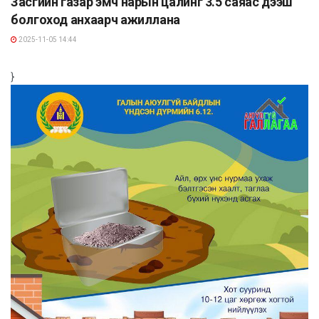
Засгийн газар эмч нарын цалинг 3.5 саяас дээш
болгоход анхаарч ажиллана
2025-11-05 14:44
}