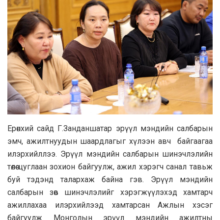
Ерөнхий сайд Г.Занданшатар эрүүл мэндийн салбарын
эмч, ажилтнуудын шаардлагыг хүлээн авч байгаагаа
илэрхийллээ. Эрүүл мэндийн салбарын шинэчлэлийн
төлөө цуглаан зохион байгуулж, ажил хэрэгч санал тавьж
буй тэдэнд талархаж байна гэв. Эрүүл мэндийн
салбарын зөв шинэчлэлийг хэрэгжүүлэхэд хамтарч
ажиллахаа илэрхийлээд хамтарсан Ажлын хэсэг
байгуулж Монголын эрүүл мэндийн ажилтны