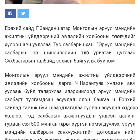
Ерөнхий сайд Г.Занданшатар Монголын эрүүл мэндийн
ажилтны үйлдвэрчний эвлэлийн холбооны төлөөлөгчдийг
хүлээн авч уулзлаа. Тус салбарынхан “Эрүүл мэндийн
салбарын зөв шинэчлэлийн төлөө” уриатай цуглаан
Сүхбаатарын талбайд зохион байгуулж буй юм.
Монголын эрүүл мэндийн ажилтны үйлдвэрчний
эвлэлийн холбооны дарга Ч.Нарантуяа хүлээн авч
уулзаж буйд талархлаа илэрхийлээд эрүүл мэндийн
салбарт тулгамдсан асуудал олон байгаа ч Ерөнхий
сайдад тавьж буй шаардлагадаа гурван асуудал хөндсөнөө
хэллээ. Тэд салбарын ажилтнуудын үндсэн цалинг
гурван сая 500 мянган төгрөгт хүргэн нэмэгдүүлэх, эрүүл
мэндийн салбарын санхүүжилтийг дотоодын нийт