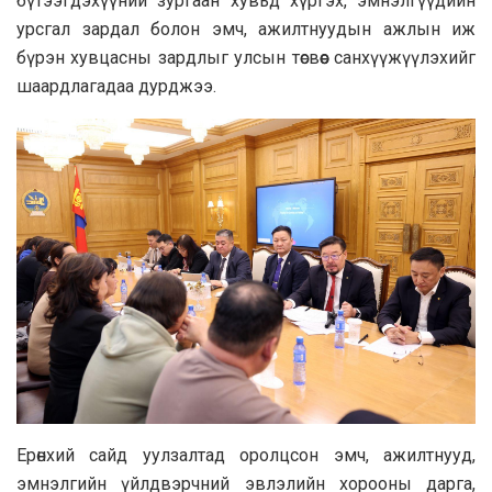
бүтээгдэхүүний зургаан хувьд хүргэх, эмнэлгүүдийн
урсгал зардал болон эмч, ажилтнуудын ажлын иж
бүрэн хувцасны зардлыг улсын төсвөөс санхүүжүүлэхийг
шаардлагадаа дурджээ.
Ерөнхий сайд уулзалтад оролцсон эмч, ажилтнууд,
эмнэлгийн үйлдвэрчний эвлэлийн хорооны дарга,