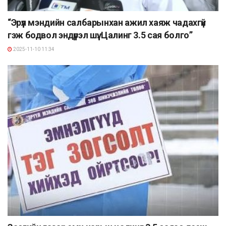
“Эрүүл мэндийн салбарынхан ажил хаяж чадахгүй
гэж бодвол эндүүрэл шүү. Цалинг 3.5 сая болго”
2025-11-10 11:34