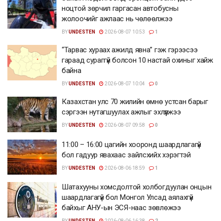
ноцтой зөрчил гаргасан автобусны
жолоочийг ажлаас нь чөлөөлжээ
BY
UNDESTEN
2026-08-07 10:53
1
“Тарвас хураах ажилд явна” гэж гэрээсээ
гараад сураггүй болсон 10 настай охиныг хайж
байна
BY
UNDESTEN
2026-08-07 10:04
0
Казахстан улс 70 жилийн өмнө устсан барыг
сэргээн нутагшуулах ажлыг эхлүүлжээ
BY
UNDESTEN
2026-08-07 09:58
0
11:00 – 16:00 цагийн хооронд шаардлагагүй
бол гадуур явахаас зайлсхийх хэрэгтэй
BY
UNDESTEN
2026-08-06 18:59
1
Шатахууны хомсдолтой холбогдуулан онцын
шаардлагагүй бол Монгол Улсад аялахгүй
байхыг АНУ-ын ЭСЯ-наас зөвлөжээ
BY
UNDESTEN
2026-08-06 16:38
2