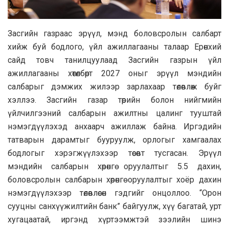
Засгийн газраас эрүүл, мэнд боловсролын салбарт
хийж буй бодлого, үйл ажиллагааны талаар Ерөнхий
сайд товч танилцуулаад Засгийн газрын үйл
ажиллагааны хөтөлбөрт 2027 оныг эрүүл мэндийн
салбарыг дэмжих жилээр зарлахаар төлөвлөж буйг
хэллээ. Засгийн газар төрийн болон нийгмийн
үйлчилгээний салбарын ажилтны цалинг тууштай
нэмэгдүүлэхэд анхаарч ажиллаж байна. Иргэдийн
татварын дарамтыг бууруулж, орлогыг хамгаалах
бодлогыг хэрэгжүүлэхээр төсөвт тусгасан. Эрүүл
мэндийн салбарын хөрөнгө оруулалтыг 5.5 дахин,
боловсролын салбарын хөрөнгө оруулалтыг хоёр дахин
нэмэгдүүлэхээр төлөвлөсөн гэдгийг онцоллоо. “Орон
сууцны санхүүжилтийн банк” байгуулж, хүү багатай, урт
хугацаатай, иргэнд хүртээмжтэй зээлийн шинэ