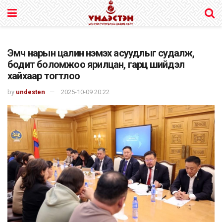
Эмч нарын цалин нэмэх асуудлыг судалж,
бодит боломжоо ярилцан, гарц шийдэл
хайхаар тогтлоо
by
undesten
2025-10-09 20:22