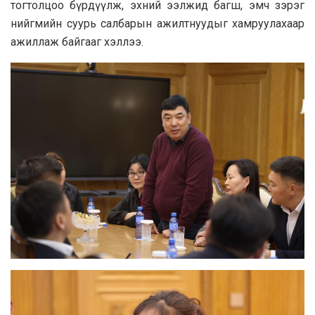
тогтолцоо бүрдүүлж, эхний ээлжид багш, эмч зэрэг
нийгмийн суурь салбарын ажилтнуудыг хамруулахаар
ажиллаж байгааг хэллээ.