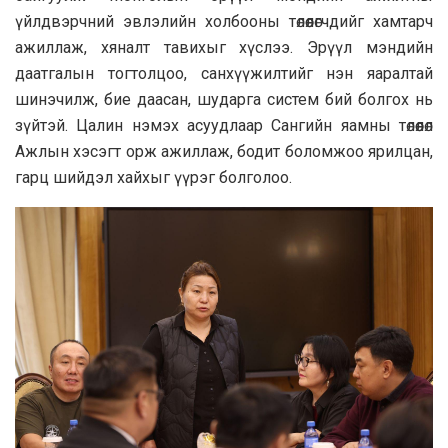
үйлдвэрчний эвлэлийн холбооны төлөөлөгчдийг хамтарч
ажиллаж, хяналт тавихыг хүслээ. Эрүүл мэндийн
даатгалын тогтолцоо, санхүүжилтийг нэн яаралтай
шинэчилж, бие даасан, шударга систем бий болгох нь
зүйтэй. Цалин нэмэх асуудлаар Сангийн яамны төлөөлөл
Ажлын хэсэгт орж ажиллаж, бодит боломжоо ярилцан,
гарц шийдэл хайхыг үүрэг болголоо.