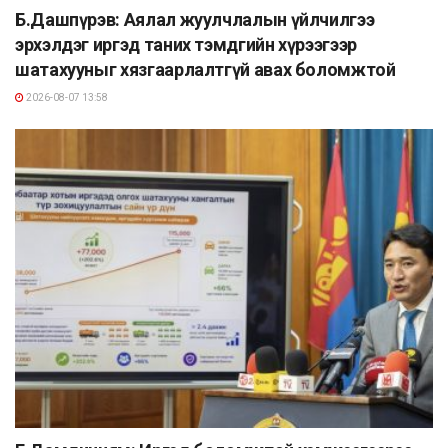
Б.Дашпүрэв: Аялал жуулчлалын үйлчилгээ
эрхэлдэг иргэд таних тэмдгийн хүрээгээр
шатахууныг хязгаарлалтгүй авах боломжтой
2026-08-07 13:58