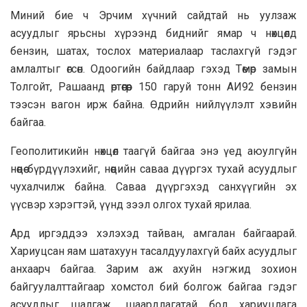
Миний бие ч Эрчим хүчний сайдтай нь уулзаж
асуудлыг ярьсны хүрээнд биднийг ямар ч нөхцөлд
бензин, шатах, тослох материалаар таслахгүй гэдэг
амлалтыг өгсөн. Одоогийн байдлаар гэхэд Төмөр замын
Толгойт, Рашаанд өртөөгөөр 150 гаруй тонн АИ92 бензин
тээсэн вагон ирж байна. Өдрийн нийлүүлэлт хэвийн
байгаа.
Геополитикийн нөхцөл таагүй байгаа энэ үед аюулгүйн
нөөцөө бүрдүүлэхийг, нөөцийн саваа дүүргэх тухай асуудлыг
чухалчилж байна. Саваа дүүргэхэд санхүүгийн эх
үүсвэр хэрэгтэй, үүнд зээл олгох тухай ярилаа.
Ард иргэддээ хэлэхэд тайван, амгалан байгаарай.
Хариуцсан яам шатахуун тасалдуулахгүй байх асуудлыг
анхаарч байгаа. Зарим аж ахуйн нэгжид зохион
байгуулалттайгаар хомстол бий болгож байгаа гэдэг
асуудлыг шалгаж, шаардлагатай бол хариуцлага