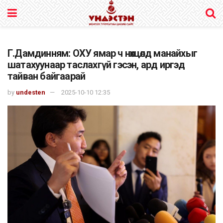
Г.Дамдинням: ОХУ ямар ч нөхцөлд манайхыг
шатахуунаар таслахгүй гэсэн, ард иргэд
тайван байгаарай
by
undesten
2025-10-10 12:35