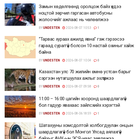
Замын хөдөлгөөнд оролцож байх үедээ
ноцтой зөрчил гаргасан автобусны
жолоочийг ажлаас нь чөлөөлжээ
BY
UNDESTEN
2026-08-07 10:53
1
“Тарвас хураах ажилд явна” гэж гэрээсээ
гараад сураггүй болсон 10 настай охиныг хайж
байна
BY
UNDESTEN
2026-08-07 10:04
0
Казахстан улс 70 жилийн өмнө устсан барыг
сэргээн нутагшуулах ажлыг эхлүүлжээ
BY
UNDESTEN
2026-08-07 09:58
0
11:00 – 16:00 цагийн хооронд шаардлагагүй
бол гадуур явахаас зайлсхийх хэрэгтэй
BY
UNDESTEN
2026-08-06 18:59
1
Шатахууны хомсдолтой холбогдуулан онцын
шаардлагагүй бол Монгол Улсад аялахгүй
байхыг АНУ-ын ЭСЯ-наас зөвлөжээ