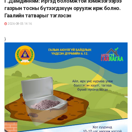
Г.Дамдинням: Иргэд боломжтой хэмжээгээрээ
газрын тосны бүтээгдэхүүн оруулж ирж болно.
Гаалийн татварыг тэглэсэн
2026-08-05 14:16
}