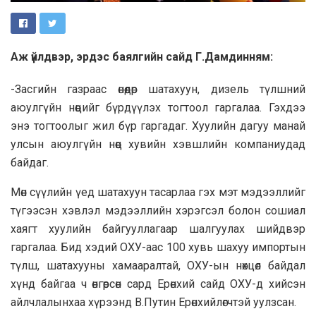
Аж үйлдвэр, эрдэс баялгийн сайд Г.Дамдинням:
-Засгийн газраас өнөөдөр шатахуун, дизель түлшний
аюулгүйн нөөцийг бүрдүүлэх тогтоол гаргалаа. Гэхдээ
энэ тогтоолыг жил бүр гаргадаг. Хуулийн дагуу манай
улсын аюулгүйн нөөц хувийн хэвшлийн компаниудад
байдаг.
Мөн сүүлийн үед шатахуун тасарлаа гэх мэт мэдээллийг
түгээсэн хэвлэл мэдээллийн хэрэгсэл болон сошиал
хаягт хуулийн байгууллагаар шалгуулах шийдвэр
гаргалаа. Бид хэдий ОХУ-аас 100 хувь шахуу импортын
түлш, шатахууны хамааралтай, ОХУ-ын нөхцөл байдал
хүнд байгаа ч өнгөрсөн сард Ерөнхий сайд ОХУ-д хийсэн
айлчлалынхаа хүрээнд В.Путин Ерөнхийлөгчтэй уулзсан.