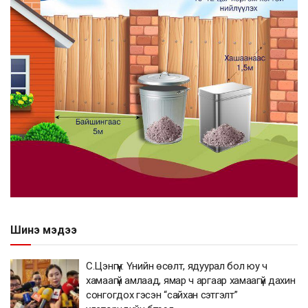
Шинэ мэдээ
С.Цэнгүүн: Үнийн өсөлт, ядуурал бол юу ч
хамаагүй амлаад, ямар ч аргаар хамаагүй дахин
сонгогдох гэсэн “сайхан сэтгэлт”