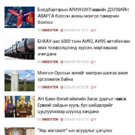
Болдбаатарын АРИУНЗУЛ өсвөрийн ДЭЛХИЙН
АВАРГА болсон анхны монгол тамирчин
боллоо
BY
UNDESTEN
2026-07-31 12:21
0
БНХАУ-аас 6000 тонн АИ92, АИ95 автобензин
авах тохиролцоонд хүрсэн, маргаашаас
ачигдана
BY
UNDESTEN
2026-07-30 14:40
1
Монгол-Оросын хилийг хамтран шалгах ажил
үргэлжилж байна
BY
UNDESTEN
2026-07-30 12:28
0
АН: Баян-Өлгий аймгийн Засаг даргыг чөлөөлсөн
Ерөнхий сайдын хууль бус шийдвэрийг
цуцлуулахаар шүүхэд хандана
BY
UNDESTEN
2026-07-30 12:12
0
“Хар жагсаалт”-ын асуудлыг цэгцлэх