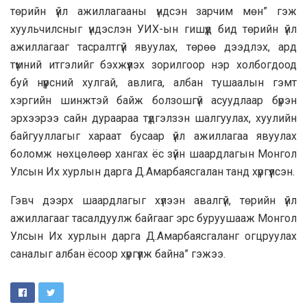
төрийн үйл ажиллагааны үндсэн зарчим мөн” гэж
хуульчилсныг үндэслэн УИХ-ын гишүүд бид төрийн үйл
ажиллагааг тасралтгүй явуулах, төрөө дээдлэх, ард
түмний итгэлийг бэхжүүлэх зорилгоор нэр холбогдоод
буй нүүрсний хулгай,
авлига
, албан тушаалын гэмт
хэргийн шинжтэй байж болзошгүй асуудлаар бүрэн
эрхээрээ сайн дураараа түдгэлзэн шалгуулах, хуулийн
байгууллагыг хараат бусаар үйл ажиллагаа явуулах
боломж
нөхцөлөөр
хангах ёс зүйн шаардлагын Монгол
Улсын Их хурлын дарга Д.Амарбаясгалан танд хүргүүлсэн.
Гэвч дээрх шаардлагыг хүлээн авалгүй, төрийн үйл
ажиллагааг тасалдуулж байгааг эрс буруушааж Монгол
Улсын Их хурлын дарга Д.Амарбаясгаланг огцруулах
саналыг албан ёсоор хүргүүлж байна” гэжээ.