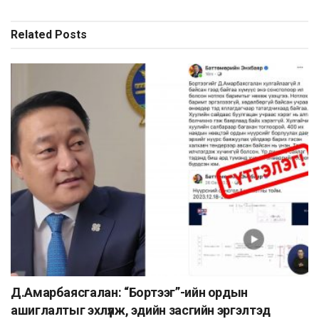
Related
Posts
Д.Амарбаясгалан: “Бортээг”-ийн ордын
ашиглалтыг эхлүүлж, эдийн засгийн эргэлтэд