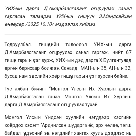
УИХ-ын дарга Д.Амарбаясгаланг огцруулах санал
гаргасан талаараа УИХ-ын гишүүн З.Мэндсайхан
өнөөдөр /2025.10.10/ мэдээлэл хийлээ.
Тодруулбал, гишүүдийн төлөөлөл УИХ-ын дарга
Д.Амарбаясгаланг огцруулах санал гаргаж, нийт 67
гишүүн гарын үсэг зурж, УИХ-ын дэд дарга Х.Булгантуяад
өргөн барихаар болжээ. Саналд МАН-ын 35, АН-ын 32,
бусад нам эвслийн хоёр гишүүн гарын үсэг зурсан байна.
Тус албан бичигт “Монгол Улсын Их Хурлын дарга
Д.Амарбаясгалан танаа. Монгол Улсын Их Хурлын
дарга Д.Амарбаясгаланг огцруулах тухай…
Монгол Улсын Үндсэн хуулийн нэгдүгээр хэсгийн
хоёрдох хэсэгт “Ардчилсан шударга ёс, эрх чөлөө, тэгш
байдал, үндэсний эв нэгдлийг хангах хууль дээдлэх нь