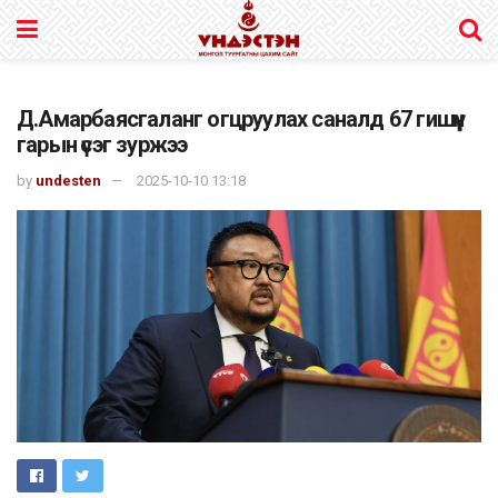
Д.Амарбаясгаланг огцруулах саналд 67 гишүүн
гарын үсэг зуржээ
by
undesten
2025-10-10 13:18