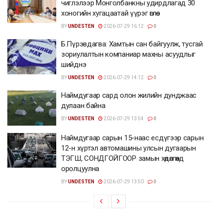
чиглэлээр Монголбанкны удирдлагад 30
хоногийн хугацаатай үүрэг өглөө
BY
UNDESTEN
2026-07-29 16:12
0
Б.Пүрэвдагва: Хамтын сан байгуулж, тусгай
зориулалтын компаниар махны асуудлыг
шийднэ
BY
UNDESTEN
2026-07-29 14:12
0
Наймдугаар сард олон жилийн дунджаас
дулаан байна
BY
UNDESTEN
2026-07-29 13:54
0
Наймдугаар сарын 15-наас есдүгээр сарын
12-н хүртэл автомашины улсын дугаарын
ТЭГШ, СОНДГОЙГООР замын хөдөлгөөнд
оролцуулна
BY
UNDESTEN
2026-07-29 13:50
0