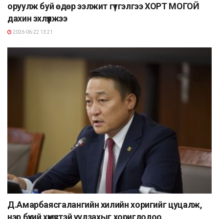
оруулж буй өдөр ээлжит гүтгэлгээ ХОРТ МОГОЙ
дахин эхлүүлжээ
2026-06-22 13:21
Д.Амарбаясгалангийн хилийн хоригийг цуцалж,
нэр бүхий хүмүүстэй уулзахыг хориглолоо