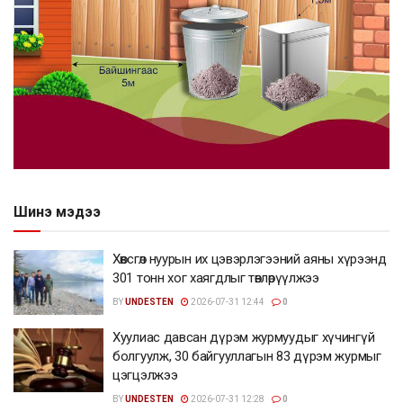
Шинэ мэдээ
Хөвсгөл нуурын их цэвэрлэгээний аяны хүрээнд
301 тонн хог хаягдлыг төвлөрүүлжээ
BY
UNDESTEN
2026-07-31 12:44
0
Хуулиас давсан дүрэм журмуудыг хүчингүй
болгуулж, 30 байгууллагын 83 дүрэм журмыг
цэгцэлжээ
BY
UNDESTEN
2026-07-31 12:28
0