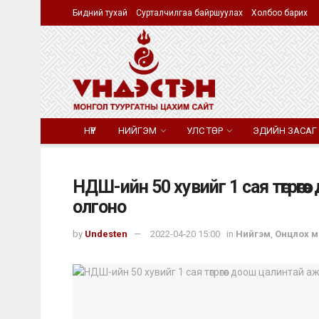
Бидний тухай
Сурталчилгаа байршуулах
Холбоо барих
НҮҮР
НИЙГЭМ
УЛС ТӨР
ЭДИЙН ЗАСАГ
НДШ-ийн 50 хувийг 1 сая төгрөг
олгоно
by
Undesten
2022-04-20 15:00
in
Нийгэм
,
Онцлох м