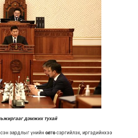
амьжиргааг дэмжих тухай
н зардлыг үнийн өсөлтөөс сэргийлэх, иргэдийнхээ