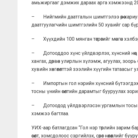
амьжиргааг дэмжих дараах арга хэмжээнд 202
– Нийгмийн даатгалын шимтгэлээ өөрөө хариуцан
даатгуулагчийн шимтгэлийн 50 хувийг сар бүр
– Хүүхдийн 100 мянган төгрөгийг мөнгөн хэлб
– Дотооддоо хүнс үйлдвэрлэх, хүнсний нөөц
хангах, дөрвөн улирлын хүлэмж, агуулах, зоорь
хувийн хөнгөлөлттэй зээлийн хүүгийн татаасыг улс
– Импортын гол нэрийн хүнсний бүтээгдэхүү
тосны үнийн өсөлтийн дарамтыг бууруулах зорил
– Дотоодод үйлдвэрлэсэн ургамлын тосыг нэмү
хэмжээ багтлаа.
УИХ-аар батлагдсан “Гол нэр төрлийн зарим ба
өсөлт, хомсдолоос сэргийлэх, сөрөг нөлөөллийг б