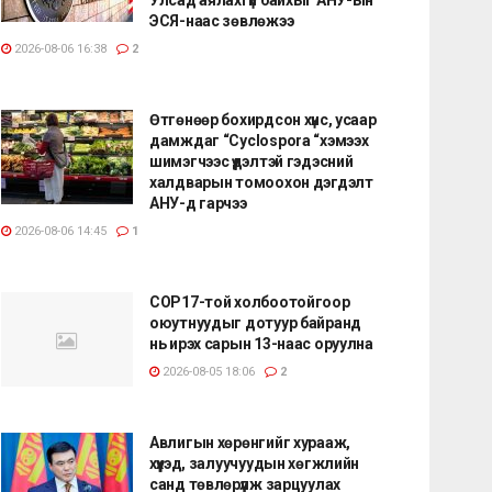
ЭСЯ-наас зөвлөжээ
2026-08-06 16:38
2
Өтгөнөөр бохирдсон хүнс, усаар
дамждаг “Cyclospora “хэмээх
шимэгчээс үүдэлтэй гэдэсний
халдварын томоохон дэгдэлт
АНУ-д гарчээ
2026-08-06 14:45
1
COP17-той холбоотойгоор
оюутнуудыг дотуур байранд
нь ирэх сарын 13-наас оруулна
2026-08-05 18:06
2
Авлигын хөрөнгийг хурааж,
хүүхэд, залуучуудын хөгжлийн
санд төвлөрүүлж зарцуулах