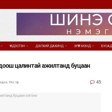
ҮНДЭСТЭН
ДЭЛХИЙ ДАХИНД
ЭРҮҮЛ МЭНД
БУСАД
өөс доош цалинтай ажилтанд буцаан
45
эдээ
,
Улс төр