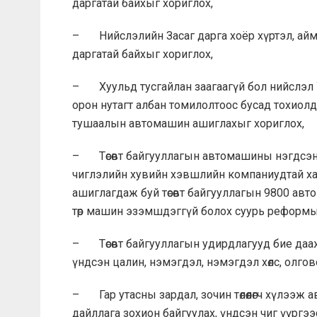
даргатай байхыг хориглох,
– Нийслэлийн Засаг дарга хоёр хүртэл, аймаг
даргатай байхыг хориглох,
– Хуульд тусгайлан заагаагүй бол нийслэл 
орон нутагт албан томилолтоос бусад тохиолдо
тушаалын автомашин ашиглахыг хориглох,
– Төсөвт байгууллагын автомашины нэгдсэ
чиглэлийн хувийн хэвшлийн компаниудтай ха
ашиглагдаж буй төсөвт байгууллагын 9800 ав
төр машин эзэмшдэггүй болох суурь реформы
– Төсөвт байгууллагын удирдлагууд бие дааж
үндсэн цалин, нэмэгдэл, нэмэгдэл хөлс, олго
– Гар утасны зардал, зочин төлөөлөгч хүлээж ав
дайллага зохион байгуулах, үндсэн чиг үүргэ