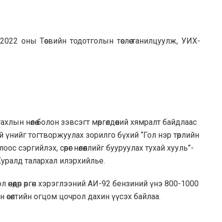
022 оны Төсвийн тодотголын төслөө танилцуулж, УИХ-
лын нөлөө болон зэвсэгт мөргөлдөөний хямралт байдлаас
ий үнийг тогтворжуулах зорилго бүхий “Гол нэр төрлийн
оос сэргийлэх, сөрөг нөлөөллийг бууруулах тухай хууль”-
Хуралд талархал илэрхийлье.
өнөөдөр өргөн хэрэглээний АИ-92 бензиний үнэ 800-1000
ийн өсөлтийн огцом цочрол дахин үүсэх байлаа.