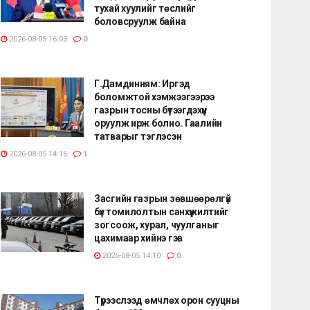
тухай хуулийг төслийг
боловсруулж байна
2026-08-05 16:03
0
Г.Дамдинням: Иргэд
боломжтой хэмжээгээрээ
газрын тосны бүтээгдэхүүн
оруулж ирж болно. Гаалийн
татварыг тэглэсэн
2026-08-05 14:16
1
Засгийн газрын зөвшөөрөлгүй
бүх томилолтын санхүүжилтийг
зогсоож, хурал, чуулганыг
цахимаар хийнэ гэв
2026-08-05 14:10
0
Түрээслээд өмчлөх орон сууцны