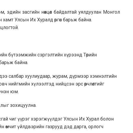
эм, эдийн засгийн нөхцөл байдалтай уялдуулан Монгол
 хамт Улсын Их Хуралд өргөн барьж байна.
нцлогтой.
ийн бүтээмжийн сэргэлтийн хүрээнд Төрийн
 барьж байна.
бүрдээ салбар хуулиудаар, журам, дүрмээр хэмнэлтийн
ч нийгмийн хүлээлтэд нийцсэн эрс өөрчлөлтийг
 үнэн юм.
длыг зохицуулна.
сгай чиг үүрэг хэрэгжүүлдэг Улсын Их Хурал болон
йн өмчит үйлдвэрийн газрууд дэд дарга, орлогч