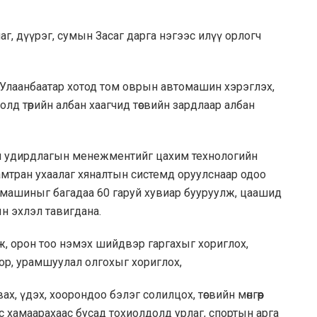
, дүүрэг, сумын Засаг дарга нэгээс илүү орлогч
Улаанбаатар хотод том оврын автомашин хэрэглэх,
лд төрийн албан хаагчид төсвийн зардлаар албан
н удирдлагын менежментийг цахим технологийн
мтран ухаалаг хяналтын системд оруулснаар одоо
томашиныг багадаа 60 гаруй хувиар бууруулж, цаашид
н эхлэл тавигдана.
, орон тоо нэмэх шийдвэр гаргахыг хориглох,
вор, урамшуулал олгохыг хориглох,
ах, үдэх, хоорондоо бэлэг солилцох, төсвийн мөнгөөр
эс хамаарахаас бусад тохиолдолд урлаг, спортын арга