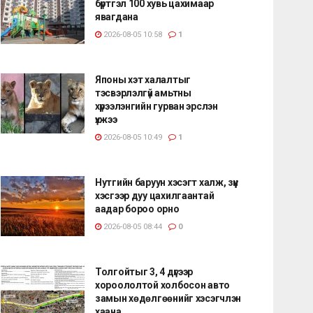
бүртгэл 100 хувь цахимаар
явагдана
2026-08-05 10:58
1
Японы хэт халалтыг
тэсвэрлэлгүй амьтны
хүрээлэнгийн гурван эрслэн
үхжээ
2026-08-05 10:49
1
Нутгийн баруун хэсэгт халж, зүүн
хэсгээр дуу цахилгаантай
аадар бороо орно
2026-08-05 08:44
0
Толгойтыг 3, 4 дүгээр
хороололтой холбосон авто
замын хөдөлгөөнийг хэсэгчлэн
хаана