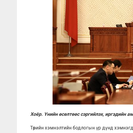
Хоёр. Үнийн өсөлтөөс сэргийлэх, иргэдийн 
Төрийн хэмнэлтийн бодлогын үр дүнд хэмнэгдсэ