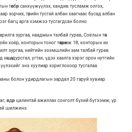
тын төлбөр санхүүжүүлэх, хандив тусламж олгох,
р зорчих, төрийн тусгай албан хаагчаас бусад албан
рэг багц арга хэмжээ тусгагдсан болно.
арилга зургаа, наадмын талбай гурав, Соёлын төв
йн хоёр, конторын тоног төхөөрөмж 18, конторын их
хижилт зургаа, нийтийн эзэмшлийн зам талбай гурав
 хөшөө, дурсгал, угтах, үдэх хаалга зэрэг орон нутгийн
үжүүлэхийг энэ хуулиар хориглохоор тусгалаа.
ааны болон удирдлагын зардал 20 гаруй хувиар
г, өндөр цалинтай ажиллах сонголт бүхий бүтээмж, үр
ттай шилжинэ.