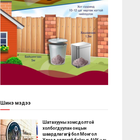
Шинэ мэдээ
Шатахууны хомсдолтой
холбогдуулан онцын
шаардлагагүй бол Монгол
Улсад аялахгүй байхыг АНУ-ын