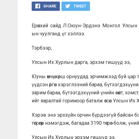
SHARE
TWEET
Ерөнхий сайд Л.Оюун-Эрдэнэ Монгол Улсын 2
ын чуулганд үг хэллээ.
Тэрбээр,
Улсын Их Хурлын дарга, эрхэм гишүүд ээ,
Юуны өмнө, хөрш орнуудад эрчимжээд буй цар тах
үүдсэн өргөн хэрэглээний бараа, бүтээгдэхүүн
зарим бараа, бүтээгдэхүүний үнийн өсөлт, хомстл
ийг яаралтай горимоор баталж өгсөн Улсын Их 
Хэрэв энэ эрхзүйн орчин бүрдээгүй байсан бол 
төгрөгөөр нэмэгдэж, багадаа 3190 төгрөг болж, үн
Улсын Их Хурлын эрхэм гишүүд ээ,