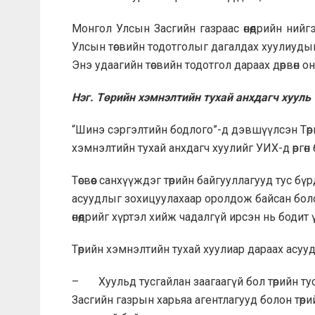
Монгол Улсын Засгийн газраас өнөөдрийн нийг
Улсын төсвийн тодотголыг дагалдах хуулиудын
Энэ удаагийн төсвийн тодотгол дараах дөрвөн о
Нэг. Төрийн хэмнэлтийн тухай анхдагч хууль
“Шинэ сэргэлтийн бодлого”-д дэвшүүлсэн Төр
хэмнэлтийн тухай анхдагч хуулийг УИХ-д өргөн
Төсвөөс санхүүждэг төрийн байгууллагууд тус 
асуудлыг зохицуулахаар оролдож байсан болов
өнөөдрийг хүртэл хийж чадалгүй ирсэн нь бодит
Төрийн хэмнэлтийн тухай хуулиар дараах асуу
– Хуульд тусгайлан заагаагүй бол төрийн ту
Засгийн газрын харьяа агентлагууд болон төри