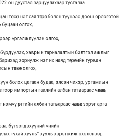
2 он дуустал зарцуулахаар тусгалаа.
 төлсөн нэг сая төгрөг болон түүнээс доош орлоготой
 буцаан олгох,
эрээр үргэлжлүүлэн олгох,
 бүрдүүлэх, хаврын тариалалтын бэлтгэл ажлыг
 барихад зориулж нэг их наяд төгрөгийн гурван
ын төсвөөс олгох,
н болох цагаан будаа, элсэн чихэр, ургамлын
гоор импортын гаалийн албан татвараас чөлөөлөх,
ү өртгийн албан татвараас чөлөөлөх зэрэг арга
раа, бүтээгдэхүүний үнийн
ууруулах тухай хууль” хууль хэрэгжиж эхэлснээр: