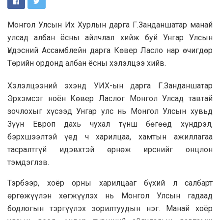
Монгол Улсын Их Хурлын дарга Г.Занданшатар манай
улсад албан ёсны айлчлал хийж буй Унгар Улсын
Үндэсний Ассамблейн дарга Көвер Ласло нар өчигдөр
Төрийн ордонд албан ёсны хэлэлцээ хийв.
Хэлэлцээний эхэнд УИХ-ын дарга Г.Занданшатар
Эрхэмсэг ноён Көвер Ласлог Монгол Улсад тавтай
зочлохыг хүсээд Унгар улс нь Монгол Улсын хувьд
Зүүн Европ дахь чухал түнш бөгөөд хүндрэл,
бэрхшээлтэй үед ч харилцаа, хамтын ажиллагаа
тасралтгүй идэвхтэй өрнөж ирснийг онцлон
тэмдэглэв.
Тэрбээр, хоёр орны харилцааг бүхий л салбарт
өргөжүүлэн хөгжүүлэх нь Монгол Улсын гадаад
бодлогын тэргүүлэх зорилтуудын нэг. Манай хоёр