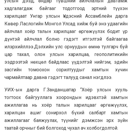
улсын дээд, өндөр түвшний айлчлалын давтамж
хадгалагдаж байгааг тодотгоод эртний түүхэн
харилцаат Унгар улсын Үндэсний Ассамблейн дарга
Көвер Ласлогийн Монгол Улсад хийж буй энэ удаагийн
айлчлал хоёр талын харилцааг өргөжүүлэх бодит үр
дүнтэй айлчлал болно гэдэгт итгэлтэй байгаагаа
илэрхийллээ.Дэлхийн улс орнуудын өмнө тулгарч буй
цар тахал, олон улсын харилцаа, геополитикийн
ээдрээтэй нөхцөл байдлаас үүдэлтэй нийгэм, эдийн
засгийн томоохон сорилтуудыг хамтын хүчин
чармайлтаар давна гэдэгт талууд санал нэгдлээ.
УИХ-ын дарга Г.Занданшатар “Хоёр улсын хууль
тогтоох байгууллага хоорондын идэвхтэй хамтын
ажиллагаа нь хоёр талын харилцааг өргөжүүлэх,
харилцан ашиг сонирхол бүхий салбарт хамтын
ажиллагааг баяжуулах, түүнийг дэмжсэн эрх зүйн
таатай орчныг бий болгоход чухал ач холбогдолтой.