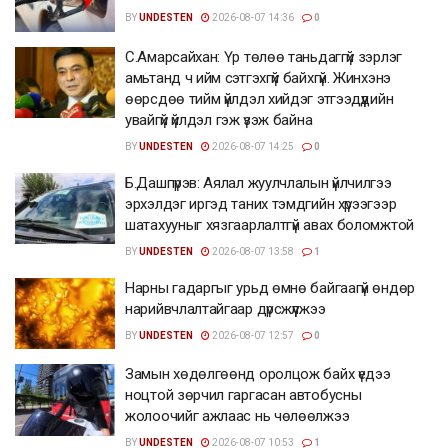
BY
UNDESTEN
2026-08-07 14:36
0
С.Амарсайхан: Үр төлөө таньдаггүй зэрлэг
амьтанд ч ийм сэтгэхгүй байхгүй. Жинхэнэ
өөрсдөө тийм үйлдэл хийдэг этгээдүүдийн
увайгүй үйлдэл гэж үзэж байна
BY
UNDESTEN
2026-08-07 14:25
0
Б.Дашпүрэв: Аялал жуулчлалын үйлчилгээ
эрхэлдэг иргэд таних тэмдгийн хүрээгээр
шатахууныг хязгаарлалтгүй авах боломжтой
BY
UNDESTEN
2026-08-07 13:58
1
Нарны гадаргыг урьд өмнө байгаагүй өндөр
нарийвчлалтайгаар дүрсжүүлжээ
BY
UNDESTEN
2026-08-07 12:57
0
Замын хөдөлгөөнд оролцож байх үедээ
ноцтой зөрчил гаргасан автобусны
жолоочийг ажлаас нь чөлөөлжээ
BY
UNDESTEN
2026-08-07 10:53
1