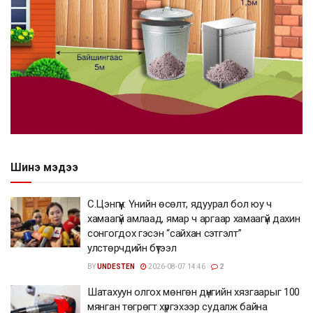
Шинэ мэдээ
С.Цэнгүүн: Үнийн өсөлт, ядуурал бол юу ч
хамаагүй амлаад, ямар ч аргаар хамаагүй дахин
сонгогдох гэсэн “сайхан сэтгэлт”
улстөрчдийн бүтээл
BY
UNDESTEN
2026-08-07 14:46
2
Шатахуун олгох мөнгөн дүнгийн хязгаарыг 100
мянган төгрөгт хүргэхээр судалж байна