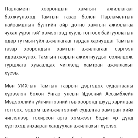
Парламент хоорондын хамтын ажиллагааг
бэхжүүлэхэд Тамгын газар болон Парламентын
найрамдлын бүлгийн ойр дотно хамтын ажиллагаа
чухал үүрэгтэй” хэмээгээд хууль тогтоох байгууллагын
өдөр тутмын үйл ажиллагааг гардан хариуцдаг Тамгын
газар хоорондын хамтын ажиллагааг сэргээн
идэвхжүүлэх, Тамгын газрын ажилтнуудыг солилцож,
туршлага хуваалцах чиглэлд хамтран ажиллахыг
хүсэв.
Мөн УИХ-ын Тамгын газрын дэргэдэх судалгааны
хүрээлэн болон Унгар улсын Үндэсний Ассамблейн
Мэдээллийн үйлчилгээний төв хооронд шууд харилцаа
тогтоох, эрдэм шинжилгээний судалгаа хамтран хийх
чиглэлээр тохирсон арга хэмжээг бодит үр дүнд
хүргэхэд анхаарал хандуулан ажиллахыг хүслээ.