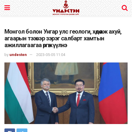
Монгол болон Унгар улс геологи, хөдөө аж ахуй,
агаарын тээвэр зэрэг салбарт хамтын
ажиллагаагаа өргөжүүлнэ
by
undesten
2023-05-05 11:04