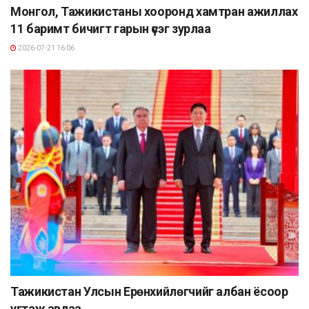
Монгол, Тажикистаны хооронд хамтран ажиллах
11 баримт бичигт гарын үсэг зурлаа
2026-07-21 16:06
Тажикистан Улсын Ерөнхийлөгчийг албан ёсоор
угтаж авлаа