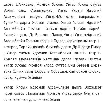
дарга Б.Энхбаяр, Монгол Улсаас Унгар Улсад суугаа
Элчин сайд С.Баатаржав, Унгар Улсын Үндэсний
Ассамблейн гишүүн, Унгар-Монголын найрамдлын
бүлгийн дарга Хорват Ласло, Унгар Улсын Үндэсний
Ассамблейн Тамгын газрын дарга, Төрийн нарийн
бичгийн дарга Др.Верешш Ласло, Унгар Улсын Үндэсний
Ассамблейн Тамгын газрын Гадаад харилцааны газрын
захирал, Төрийн нарийн бичгийн дарга Др.Шарди Питер
, Унгар Улсын Үндэсний Ассамблейн Тамгын газрын
Хэвлэл мэдээллийн хэлтсийн дарга Силади Золтан,
Унгар Улсаас Монгол Улсад суугаа Онц бөгөөд Бүрэн
эрхт Элчин сайд Борбала Обрушанский болон албаны
бусад хүмүүс байлцав.
Унгар Улсын Үндэсний Ассамблейн дарга Эрхэмсэг
ноён Көвер Ласлогийн Монгол Улсад хийж буй албан
ёсны айлчлал үргэлжилж байна.