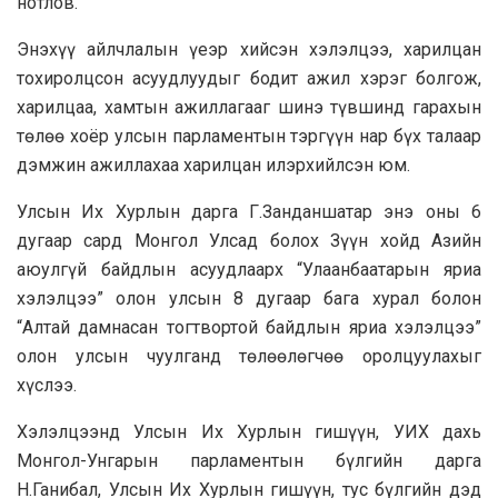
нотлов.
Энэхүү айлчлалын үеэр хийсэн хэлэлцээ, харилцан
тохиролцсон асуудлуудыг бодит ажил хэрэг болгож,
харилцаа, хамтын ажиллагааг шинэ түвшинд гарахын
төлөө хоёр улсын парламентын тэргүүн нар бүх талаар
дэмжин ажиллахаа харилцан илэрхийлсэн юм.
Улсын Их Хурлын дарга Г.Занданшатар энэ оны 6
дугаар сард Монгол Улсад болох Зүүн хойд Азийн
аюулгүй байдлын асуудлаарх “Улаанбаатарын яриа
хэлэлцээ” олон улсын 8 дугаар бага хурал болон
“Алтай дамнасан тогтвортой байдлын яриа хэлэлцээ”
олон улсын чуулганд төлөөлөгчөө оролцуулахыг
хүслээ.
Хэлэлцээнд Улсын Их Хурлын гишүүн, УИХ дахь
Монгол-Унгарын парламентын бүлгийн дарга
Н.Ганибал, Улсын Их Хурлын гишүүн, тус бүлгийн дэд