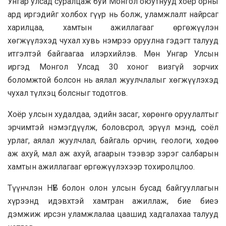
Унгар улсад суралцаж буй Монгол оюутнууд хоёр орны
ард иргэдийг холбох гүүр нь болж, уламжлалт найрсаг
харилцаа, хамтын ажиллагааг өргөжүүлэн
хөгжүүлэхэд чухал хувь нэмрээ оруулна гэдэгт талууд
итгэлтэй байгаагаа илэрхийлэв. Мөн Унгар Улсын
иргэд Монгол Улсад 30 хоног визгүй зорчих
боломжтой болсон нь аялал жуулчлалыг хөгжүүлэхэд
чухал түлхэц болсныг тодотгов.
Хоёр улсын худалдаа, эдийн засаг, хөрөнгө оруулалтыг
эрчимтэй нэмэгдүүлж, боловсрол, эрүүл мэнд, соёл
урлаг, аялал жуулчлал, байгаль орчин, геологи, хөдөө
аж ахуй, мал аж ахуй, агаарын тээвэр зэрэг салбарын
хамтын ажиллагааг өргөжүүлэхээр тохиролцлоо.
Түүнчлэн НҮБ болон олон улсын бусад байгууллагын
хүрээнд идэвхтэй хамтран ажиллаж, бие биеэ
дэмжиж ирсэн уламжлалаа цаашид хадгалахаа талууд