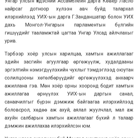
Унгар улсын Үндэсний Ассамблейн дарга Көвер Ласло
найрсаг дотноор хүлээн авч буйд талархал
илэрхийлээд УИХ-ын дарга Г.Занданшатар болон УИХ
дахь Монгол-Унгарын парламентын бүлгийн
гишүүдийг тааламжтай цагтаа Унгар Улсад айлчлахыг
урив.
Тэрбээр хоёр улсын харилцаа, хамтын ажиллагааг
эдийн засгийн агуулгаар өргөжүүлж, худалдааны
эргэлтийн нэмэгдүүлэхийн чухлыг тэмдэглээд оюутан
солилцооны хөтөлбөрүүдийг өргөжүүлэхэд анхаарч
ажиллана гэв. Мөн хоёр орны хооронд бодит хамтын
ажиллагаа өрнүүлэх УИХ-ын даргын санал,
санаачилгыг бүрэн дэмжиж байгаагаа илэрхийлээд
боловсрол, хөдөө аж ахуй, аялал жуулчлал, мал аж
ахуйн салбарын хамтын ажиллагааг бүхий л талаар
дэмжин ажиллахаа илэрхийлсэн юм.