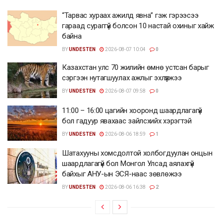
“Тарвас хураах ажилд явна” гэж гэрээсээ
гараад сураггүй болсон 10 настай охиныг хайж
байна
BY
UNDESTEN
2026-08-07 10:04
0
Казахстан улс 70 жилийн өмнө устсан барыг
сэргээн нутагшуулах ажлыг эхлүүлжээ
BY
UNDESTEN
2026-08-07 09:58
0
11:00 – 16:00 цагийн хооронд шаардлагагүй
бол гадуур явахаас зайлсхийх хэрэгтэй
BY
UNDESTEN
2026-08-06 18:59
1
Шатахууны хомсдолтой холбогдуулан онцын
шаардлагагүй бол Монгол Улсад аялахгүй
байхыг АНУ-ын ЭСЯ-наас зөвлөжээ
BY
UNDESTEN
2026-08-06 16:38
2