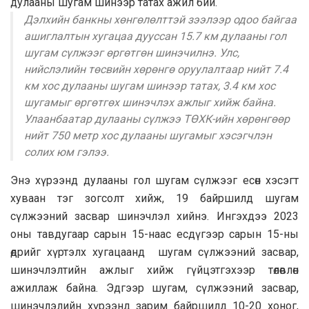
дулааны шугам шинээр татах ажил бий.
Дэлхийн банкны хөнгөлөлттэй зээлээр одоо байгаа
ашиглалтын хугацаа дууссан 15.7 км дулааны гол
шугам сүлжээг өргөтгөн шинэчилнэ. Улс,
нийслэлийн төсвийн хөрөнгө оруулалтаар нийт 7.4
км хос дулааны шугам шинээр татах, 3.4 км хос
шугамыг өргөтгөх шинэчлэх ажлыг хийж байна.
Улаанбаатар дулааны сүлжээ ТӨХК-ийн хөрөнгөөр
нийт 750 метр хос дулааны шугамыг хэсэгчлэн
солих юм гэлээ.
Энэ хүрээнд дулааны гол шугам сүлжээг есөн хэсэгт
хуваан тэг зогсолт хийж, 19 байршилд шугам
сүлжээний засвар шинэчлэл хийнэ. Ингэхдээ 2023
оны тавдугаар сарын 15-наас есдүгээр сарын 15-ны
өдрийг хүртэлх хугацаанд шугам сүлжээний засвар,
шинэчлэлтийн ажлыг хийж гүйцэтгэхээр төлөвлөн
ажиллаж байна. Эдгээр шугам, сүлжээний засвар,
шинэчлэлийн хүрээнд зарим байршилд 10-20 хоног,