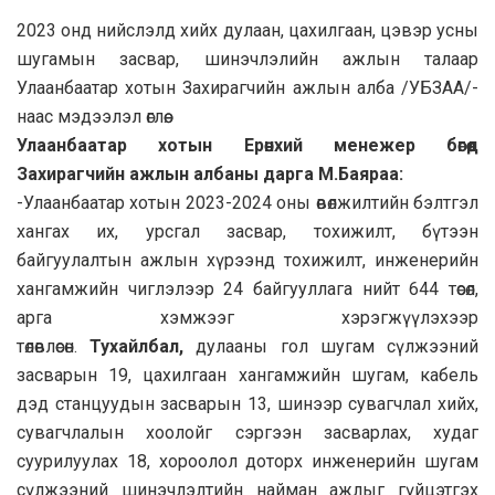
2023 онд нийслэлд хийх дулаан, цахилгаан, цэвэр усны
шугамын засвар, шинэчлэлийн ажлын талаар
Улаанбаатар хотын Захирагчийн ажлын алба /УБЗАА/-
наас мэдээлэл өглөө.
Улаанбаатар хотын Ерөнхий менежер бөгөөд
Захирагчийн ажлын албаны дарга М.Баяраа:
-Улаанбаатар хотын 2023-2024 оны өвөлжилтийн бэлтгэл
хангах их, урсгал засвар, тохижилт, бүтээн
байгуулалтын ажлын хүрээнд тохижилт, инженерийн
хангамжийн чиглэлээр 24 байгууллага нийт 644 төсөл,
арга хэмжээг хэрэгжүүлэхээр
төлөвлөсөн.
Тухайлбал,
дулааны гол шугам сүлжээний
засварын 19, цахилгаан хангамжийн шугам, кабель
дэд станцуудын засварын 13, шинээр сувагчлал хийх,
сувагчлалын хоолойг сэргээн засварлах, худаг
суурилуулах 18, хороолол доторх инженерийн шугам
сүлжээний шинэчлэлтийн найман ажлыг гүйцэтгэх