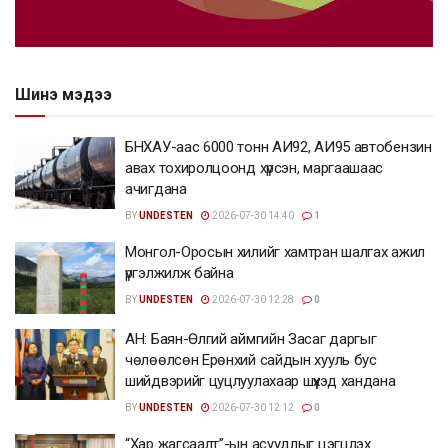
Шинэ мэдээ
БНХАУ-аас 6000 тонн АИ92, АИ95 автобензин
авах тохиролцоонд хүрсэн, маргаашаас
ачигдана
BY
UNDESTEN
2026-07-30 14:40
1
Монгол-Оросын хилийг хамтран шалгах ажил
үргэлжилж байна
BY
UNDESTEN
2026-07-30 12:28
0
АН: Баян-Өлгий аймгийн Засаг даргыг
чөлөөлсөн Ерөнхий сайдын хууль бус
шийдвэрийг цуцлуулахаар шүүхэд хандана
BY
UNDESTEN
2026-07-30 12:12
0
“Хар жагсаалт”-ын асуудлыг цэгцлэх