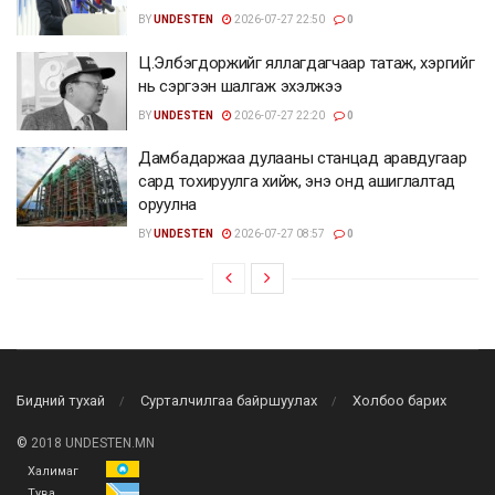
BY
UNDESTEN
2026-07-27 22:50
0
Ц.Элбэгдоржийг яллагдагчаар татаж, хэргийг
нь сэргээн шалгаж эхэлжээ
BY
UNDESTEN
2026-07-27 22:20
0
Дамбадаржаа дулааны станцад аравдугаар
сард тохируулга хийж, энэ онд ашиглалтад
оруулна
BY
UNDESTEN
2026-07-27 08:57
0
Бидний тухай
Сурталчилгаа байршуулах
Холбоо барих
©
2018 UNDESTEN.MN
Халимаг
Тува