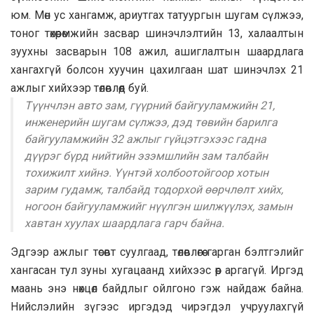
юм. Мөн ус хангамж, ариутгах татуургын шугам сүлжээ,
тоног төхөөрөмжийн засвар шинэчлэлтийн 13, халаалтын
зуухны засварын 108 ажил, ашиглалтын шаардлага
хангахгүй болсон хуучин цахилгаан шат шинэчлэх 21
ажлыг хийхээр төлөвлөөд буй.
Түүнчлэн авто зам, гүүрний байгууламжийн 21,
инженерийн шугам сүлжээ, дэд төвийн барилга
байгууламжийн 32 ажлыг гүйцэтгэхээс гадна
дүүрэг бүрд нийтийн эзэмшлийн зам талбайн
тохижилт хийнэ. Үүнтэй холбоотойгоор хотын
зарим гудамж, талбайд тодорхой өөрчлөлт хийх,
ногоон байгууламжийг нүүлгэн шилжүүлэх, замын
хавтан хуулах шаардлага гарч байна.
Эдгээр ажлыг төсөвт суулгаад, төлөвлөгөө гарган бэлтгэлийг
хангасан тул зуны хугацаанд хийхээс өөр аргагүй. Иргэд
маань энэ нөхцөл байдлыг ойлгоно гэж найдаж байна.
Нийслэлийн зүгээс иргэдэд чирэгдэл учруулахгүй