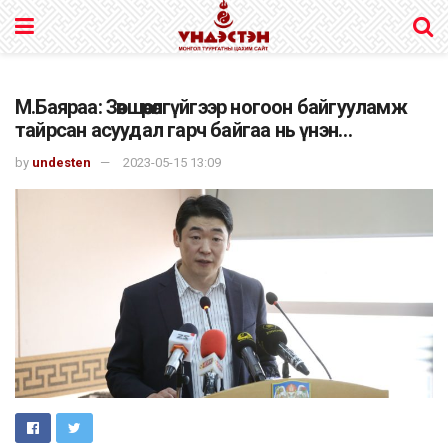
М.Баяраа: Зөвшөөрөлгүйгээр ногоон байгууламж
тайрсан асуудал гарч байгаа нь үнэн…
by
undesten
2023-05-15 13:09