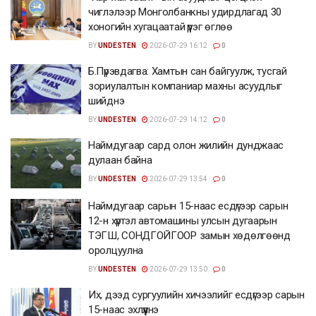
чиглэлээр Монголбанкны удирдлагад 30
хоногийн хугацаатай үүрэг өглөө
BY
UNDESTEN
2026-07-29 16:12
0
Б.Пүрэвдагва: Хамтын сан байгуулж, тусгай
зориулалтын компаниар махны асуудлыг
шийднэ
BY
UNDESTEN
2026-07-29 14:12
0
Наймдугаар сард олон жилийн дунджаас
дулаан байна
BY
UNDESTEN
2026-07-29 13:54
0
Наймдугаар сарын 15-наас есдүгээр сарын
12-н хүртэл автомашины улсын дугаарын
ТЭГШ, СОНДГОЙГООР замын хөдөлгөөнд
оролцуулна
BY
UNDESTEN
2026-07-29 13:50
0
Их, дээд сургуулийн хичээлийг есдүгээр сарын
15-наас эхлүүлнэ