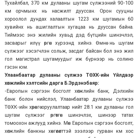
Тухайлбал, 370 км дулааны шугам сүлжээний 90-100
км орчмынх нь насжилт дууссан. Орон сууцны
хороолол дундах халаалтын 1223 км шугамын 60
хувийнх нь ашиглалтын хугацаа нь дууссан байна.
Тиймээс энэ жилийн хувьд дэд бүтцийн шинэчлэл,
засварыг илүү өргөн хүрээнд хийнэ. Өмнө нь шугам
сүлжээг хэсэгчлэн сольж, засдаг байсан бол энэ жил
гол магистрал шугамуудыг иж бүрнээр нь солино
гэсэн юм.
Улаанбаатар дулааны сүлжээ ТӨХК-ийн Үйлдвэр
хөгжлийн хэлтсийн дарга Б.Эрдэнэбаяр:
-Европын сэргээн босголт хөгжлийн банк, Дэлхийн
банк болон нийслэл, Улаанбаатар дулааны сүлжээ
ТӨХК-ийн хөрөнгө оруулалтаар нийт 28.1 км дулааны гол
шугам сүлжээг өргөтгөн шинэчлэх, шинээр татах
томоохон ажлууд хийнэ. Мөн Европын сэргээн босголт,
хөгжлийн банкны хөнгөлөлттэй зээлээр гурван км хос