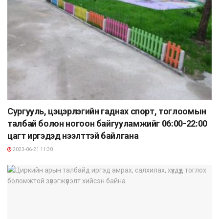
Сургууль, цэцэрлэгийн гаднах спорт, тоглоомын
талбай болон ногоон байгууламжийг 06:00-22:00
цагт иргэдэд нээлттэй байлгана
2023-06-21 11:30