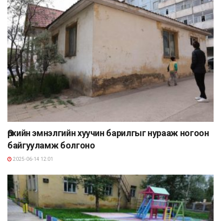
Өрхийн эмнэлгийн хуучин барилгыг нурааж ногоон
байгууламж болгоно
2025-06-14 12:01