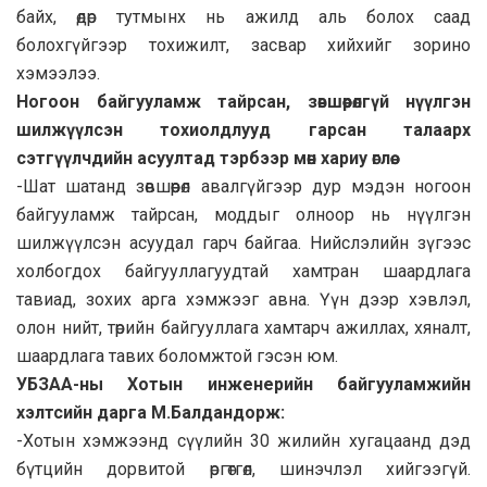
байх, өдөр тутмынх нь ажилд аль болох саад
болохгүйгээр тохижилт, засвар хийхийг зорино
хэмээлээ.
Ногоон байгууламж тайрсан, зөвшөөрөлгүй нүүлгэн
шилжүүлсэн тохиолдлууд гарсан талаарх
сэтгүүлчдийн асуултад тэрбээр мөн хариу өглөө.
-Шат шатанд зөвшөөрөл авалгүйгээр дур мэдэн ногоон
байгууламж тайрсан, моддыг олноор нь нүүлгэн
шилжүүлсэн асуудал гарч байгаа. Нийслэлийн зүгээс
холбогдох байгууллагуудтай хамтран шаардлага
тавиад, зохих арга хэмжээг авна. Үүн дээр хэвлэл,
олон нийт, төрийн байгууллага хамтарч ажиллах, хяналт,
шаардлага тавих боломжтой гэсэн юм.
УБЗАА-ны Хотын инженерийн байгууламжийн
хэлтсийн дарга М.Балдандорж:
-Хотын хэмжээнд сүүлийн 30 жилийн хугацаанд дэд
бүтцийн дорвитой өргөтгөл, шинэчлэл хийгээгүй.