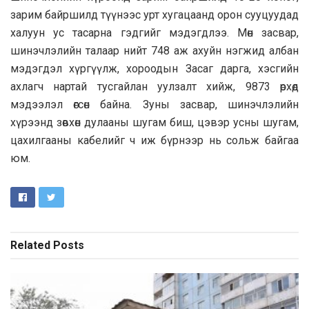
зарим байршилд түүнээс урт хугацаанд орон сууцуудад
халуун ус тасарна гэдгийг мэдэгдлээ. Мөн засвар,
шинэчлэлийн талаар нийт 748 аж ахуйн нэгжид албан
мэдэгдэл хүргүүлж, хороодын Засаг дарга, хэсгийн
ахлагч нартай тусгайлан уулзалт хийж, 9873 өрхөд
мэдээлэл өгсөн байна. Зуны засвар, шинэчлэлийн
хүрээнд зөвхөн дулааны шугам биш, цэвэр усны шугам,
цахилгааны кабелийг ч иж бүрнээр нь сольж байгаа
юм.
Related
Posts