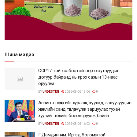
Шинэ мэдээ
COP17-той холбоотойгоор оюутнуудыг
дотуур байранд нь ирэх сарын 13-наас
оруулна
BY
UNDESTEN
2026-08-05 18:06
0
Авлигын хөрөнгийг хурааж, хүүхэд, залуучуудын
хөгжлийн санд төвлөрүүлж зарцуулах тухай
хуулийг төслийг боловсруулж байна
BY
UNDESTEN
2026-08-05 16:03
0
Г.Дамдинням: Иргэд боломжтой