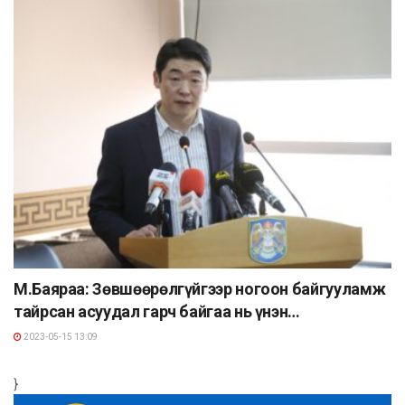
М.Баяраа: Зөвшөөрөлгүйгээр ногоон байгууламж
тайрсан асуудал гарч байгаа нь үнэн…
2023-05-15 13:09
}