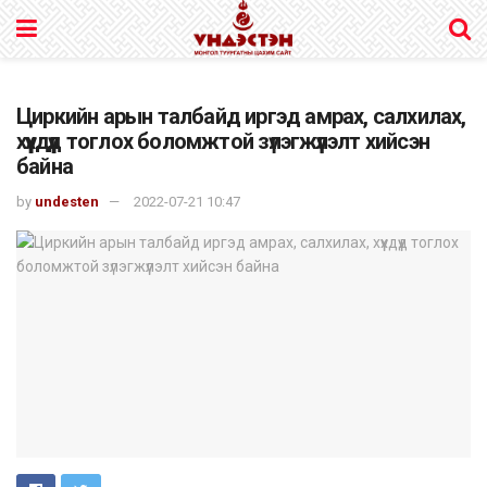
Циркийн арын талбайд иргэд амрах, салхилах,
хүүхдүүд тоглох боломжтой зүлэгжүүлэлт хийсэн
байна
by
undesten
2022-07-21 10:47