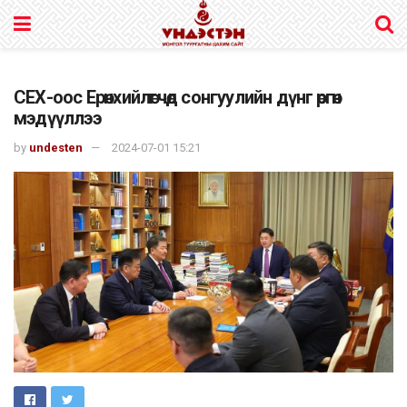
СЕХ-оос Ерөнхийлөгчөд сонгуулийн дүнг өргөн
мэдүүллээ
by
undesten
2024-07-01 15:21