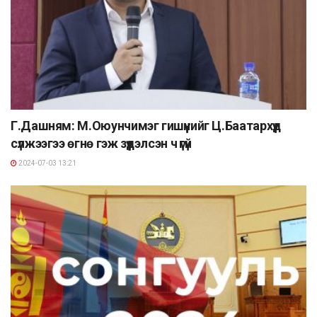
Г.Дашням: М.Оюунчимэг гишүүнийг Ц.Баатархүүд
сүлжээгээ өгнө гэж зүүдэлсэн ч үгүй
2024-07-03 13:21