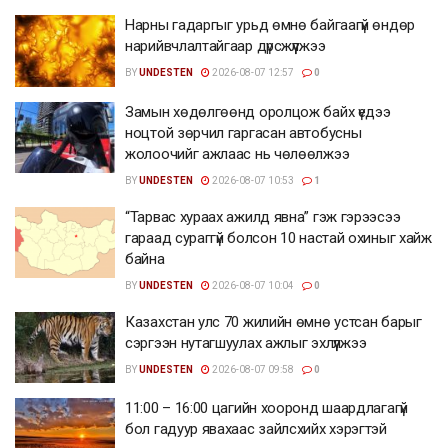
Нарны гадаргыг урьд өмнө байгаагүй өндөр
нарийвчлалтайгаар дүрсжүүлжээ
BY
UNDESTEN
2026-08-07 12:57
0
Замын хөдөлгөөнд оролцож байх үедээ
ноцтой зөрчил гаргасан автобусны
жолоочийг ажлаас нь чөлөөлжээ
BY
UNDESTEN
2026-08-07 10:53
1
“Тарвас хураах ажилд явна” гэж гэрээсээ
гараад сураггүй болсон 10 настай охиныг хайж
байна
BY
UNDESTEN
2026-08-07 10:04
0
Казахстан улс 70 жилийн өмнө устсан барыг
сэргээн нутагшуулах ажлыг эхлүүлжээ
BY
UNDESTEN
2026-08-07 09:58
0
11:00 – 16:00 цагийн хооронд шаардлагагүй
бол гадуур явахаас зайлсхийх хэрэгтэй