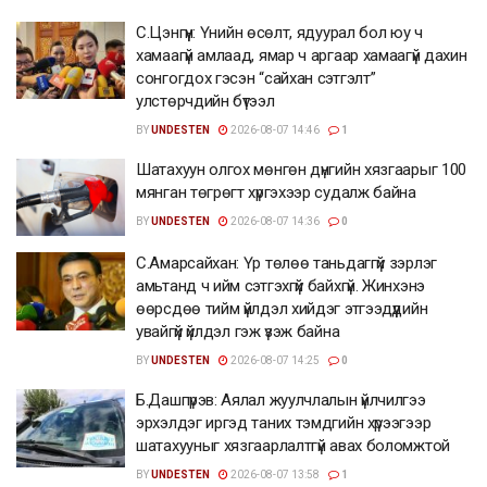
С.Цэнгүүн: Үнийн өсөлт, ядуурал бол юу ч
хамаагүй амлаад, ямар ч аргаар хамаагүй дахин
сонгогдох гэсэн “сайхан сэтгэлт”
улстөрчдийн бүтээл
BY
UNDESTEN
2026-08-07 14:46
1
Шатахуун олгох мөнгөн дүнгийн хязгаарыг 100
мянган төгрөгт хүргэхээр судалж байна
BY
UNDESTEN
2026-08-07 14:36
0
С.Амарсайхан: Үр төлөө таньдаггүй зэрлэг
амьтанд ч ийм сэтгэхгүй байхгүй. Жинхэнэ
өөрсдөө тийм үйлдэл хийдэг этгээдүүдийн
увайгүй үйлдэл гэж үзэж байна
BY
UNDESTEN
2026-08-07 14:25
0
Б.Дашпүрэв: Аялал жуулчлалын үйлчилгээ
эрхэлдэг иргэд таних тэмдгийн хүрээгээр
шатахууныг хязгаарлалтгүй авах боломжтой
BY
UNDESTEN
2026-08-07 13:58
1