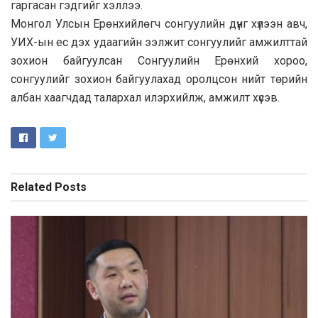
гаргасан гэдгийг хэллээ.
Монгол Улсын Ерөнхийлөгч сонгуулийн дүнг хүлээн авч,
УИХ-ын ес дэх удаагийн ээлжит сонгуулийг амжилттай
зохион байгуулсан Сонгуулийн Ерөнхий хороо,
сонгуулийг зохион байгуулахад оролцсон нийт төрийн
албан хаагчдад талархал илэрхийлж, амжилт хүсэв.
Related
Posts