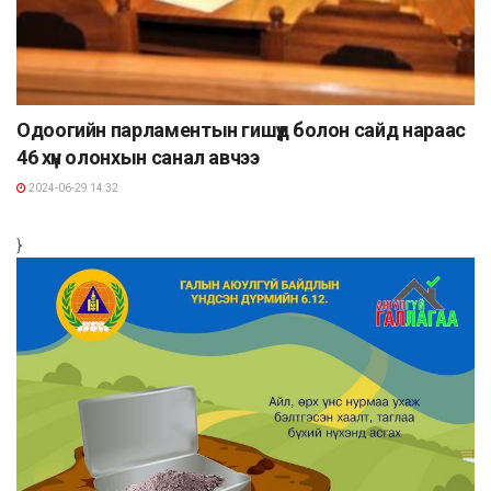
Одоогийн парламентын гишүүд болон сайд нараас
46 хүн олонхын санал авчээ
2024-06-29 14:32
}