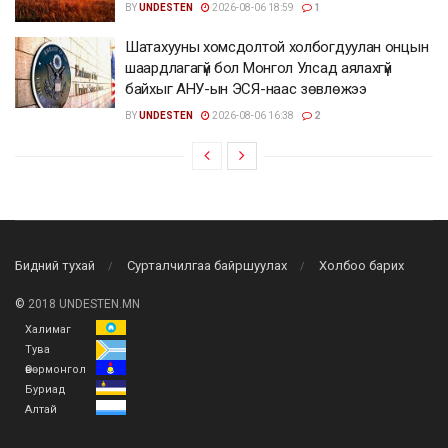
BY
UNDESTEN
2026-08-06 18:59
1
Шатахууны хомсдолтой холбогдуулан онцын
шаардлагагүй бол Монгол Улсад аялахгүй
байхыг АНУ-ын ЭСЯ-наас зөвлөжээ
BY
UNDESTEN
2026-08-06 16:38
2
Бидний тухай
Сурталчилгаа байршуулах
Холбоо барих
©
2018 UNDESTEN.MN
Халимаг
Тува
Өвөрмонгол
Буриад
Алтай