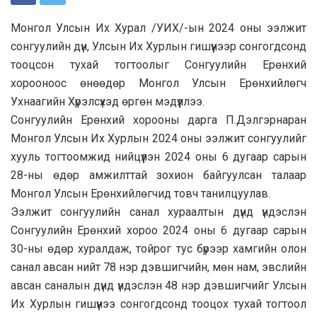
Монгол Улсын Их Хурал /УИХ/-ын 2024 оны ээлжит
сонгуулийн дүн, Улсын Их Хурлын гишүүнээр сонгогдсонд
тооцсон тухай тогтоолыг Сонгуулийн Ерөнхий
хорооноос өнөөдөр Монгол Улсын Ерөнхийлөгч
Ухнаагийн Хүрэлсүхэд өргөн мэдүүллээ.
Сонгуулийн Ерөнхий хорооны дарга П.Дэлгэрнаран
Монгол Улсын Их Хурлын 2024 оны ээлжит сонгуулийг
хууль тогтоомжид нийцүүлэн 2024 оны 6 дугаар сарын
28-ны өдөр амжилттай зохион байгуулсан талаар
Монгол Улсын Ерөнхийлөгчид товч танилцуулав.
Ээлжит сонгуулийн санал хураалтын дүнд үндэслэн
Сонгуулийн Ерөнхий хороо 2024 оны 6 дугаар сарын
30-ны өдөр хуралдаж, тойрог тус бүрээр хамгийн олон
санал авсан нийт 78 нэр дэвшигчийн, мөн нам, эвслийн
авсан саналын дүнд үндэслэн 48 нэр дэвшигчийг Улсын
Их Хурлын гишүүнээ сонгогдсонд тооцох тухай тогтоол