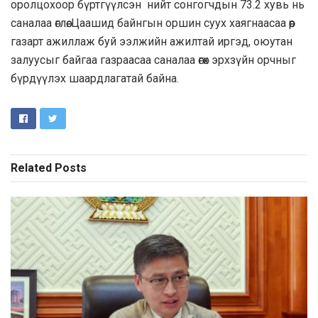
оролцохоор бүртгүүлсэн нийт сонгогчдын 73.2 хувь нь
саналаа өглөө. Цаашид байнгын оршин суух хаягнаасаа өөр
газарт ажиллаж буй ээлжийн ажилтай иргэд, оюутан
залуусыг байгаа газраасаа саналаа өгөх эрхзүйн орчныг
бүрдүүлэх шаардлагатай байна.
Related
Posts