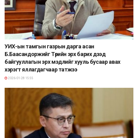
УИХ-ын тамгын газрын дарга асан
Б.Баасандоржийг Төрийн эрх барих дээд
байгууллагын эрх мэдлийг хууль бусаар авах
хэрэгт яллагдагчаар татжээ
2026-01-28 15:55