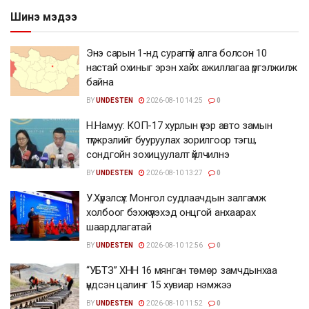
Шинэ мэдээ
Энэ сарын 1-нд сураггүй алга болсон 10
настай охиныг эрэн хайх ажиллагаа үргэлжилж
байна
BY
UNDESTEN
2026-08-10 14:25
0
Н.Намуу: КОП-17 хурлын үеэр авто замын
түгжрэлийг бууруулах зорилгоор тэгш,
сондгойн зохицуулалт үйлчилнэ
BY
UNDESTEN
2026-08-10 13:27
0
У.Хүрэлсүх: Монгол судлаачдын залгамж
холбоог бэхжүүлэхэд онцгой анхаарах
шаардлагатай
BY
UNDESTEN
2026-08-10 12:56
0
“УБТЗ” ХНН 16 мянган төмөр замчдынхаа
үндсэн цалинг 15 хувиар нэмжээ
BY
UNDESTEN
2026-08-10 11:52
0