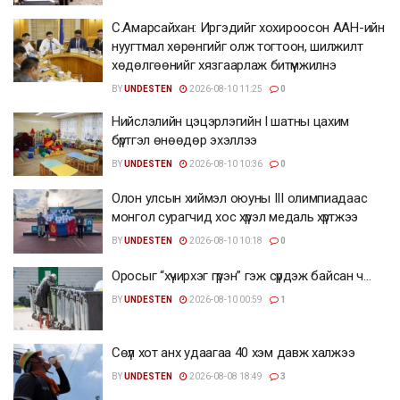
С.Амарсайхан: Иргэдийг хохироосон ААН-ийн
нуугтмал хөрөнгийг олж тогтоон, шилжилт
хөдөлгөөнийг хязгаарлаж битүүмжилнэ
BY
UNDESTEN
2026-08-10 11:25
0
Нийслэлийн цэцэрлэгийн I шатны цахим
бүртгэл өнөөдөр эхэллээ
BY
UNDESTEN
2026-08-10 10:36
0
Олон улсын хиймэл оюуны III олимпиадаас
монгол сурагчид хос хүрэл медаль хүртжээ
BY
UNDESTEN
2026-08-10 10:18
0
Оросыг “хүчирхэг гүрэн” гэж сүрдэж байсан ч…
BY
UNDESTEN
2026-08-10 00:59
1
Сөүл хот анх удаагаа 40 хэм давж халжээ
BY
UNDESTEN
2026-08-08 18:49
3