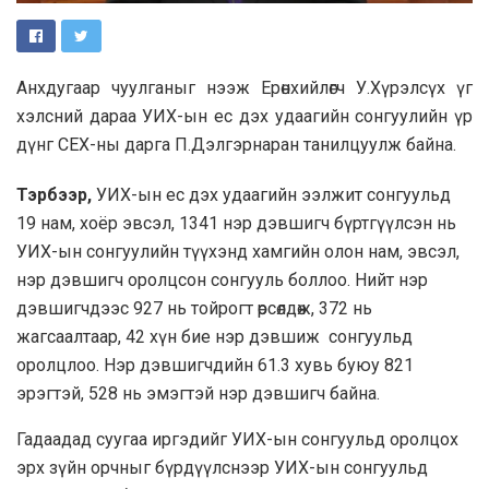
Анхдугаар чуулганыг нээж Ерөнхийлөгч У.Хүрэлсүх үг
хэлсний дараа УИХ-ын ес дэх удаагийн сонгуулийн үр
дүнг СЕХ-ны дарга П.Дэлгэрнаран танилцуулж байна.
Тэрбээр,
УИХ-ын ес дэх удаагийн ээлжит сонгуульд
19 нам, хоёр эвсэл, 1341 нэр дэвшигч бүртгүүлсэн нь
УИХ-ын сонгуулийн түүхэнд хамгийн олон нам, эвсэл,
нэр дэвшигч оролцсон сонгууль боллоо. Нийт нэр
дэвшигчдээс 927 нь тойрогт өрсөлдөж, 372 нь
жагсаалтаар, 42 хүн бие нэр дэвшиж сонгуульд
оролцлоо. Нэр дэвшигчдийн 61.3 хувь буюу 821
эрэгтэй, 528 нь эмэгтэй нэр дэвшигч байна.
Гадаадад суугаа иргэдийг УИХ-ын сонгуульд оролцох
эрх зүйн орчныг бүрдүүлснээр УИХ-ын сонгуульд