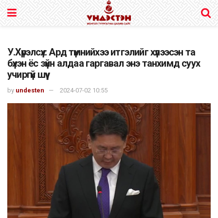
У.Хүрэлсүх: Ард түмнийхээ итгэлийг хүлээсэн та
бүхэн ёс зүйн алдаа гаргавал энэ танхимд суух
учиргүй шүү
by
undesten
2024-07-02 10:55