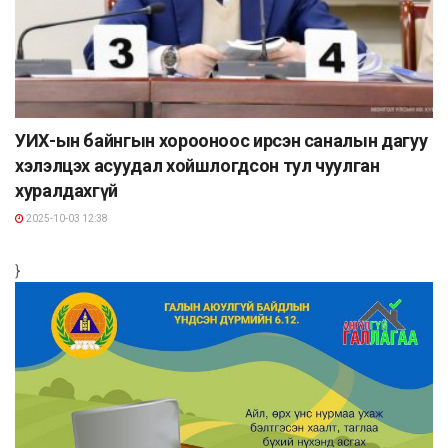
УИХ-ын байнгын хорооноос ирсэн саналын дагуу
хэлэлцэх асуудал хойшлогдсон тул чуулган
хуралдахгүй
2025-10-03 12:38
}