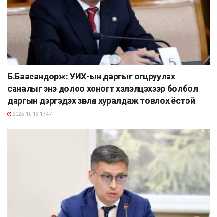
Б.Баасандорж: УИХ-ын даргыг огцруулах
саналыг энэ долоо хоногт хэлэлцэхээр болбол
даргын дэргэдэх зөвлөл хуралдаж товлох ёстой
2025-10-13 17:47