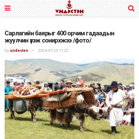
Сарлагийн баярыг 400 орчим гадаадын
жуулчин үзэж сонирхжээ /фото/
by
undesten
2024-07-25 11:22