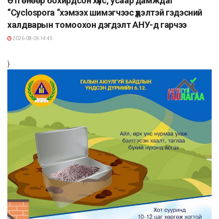
Өтгөнөөр бохирдсон хүнс, усаар дамждаг
“Cyclospora “хэмээх шимэгчээс үүдэлтэй гэдэсний
халдварын томоохон дэгдэлт АНУ-д гарчээ
2026-08-06 14:45
}