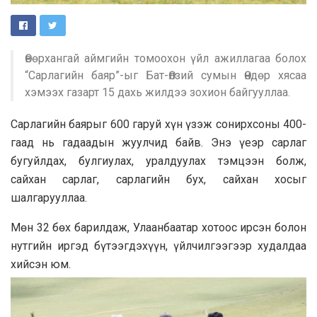
Өвөрхангай аймгийн томоохон үйл ажиллагаа болох
“Сарлагийн баяр”-ыг Бат-Өлзий сумын Өндөр хясаа
хэмээх газарт 15 дахь жилдээ зохион байгууллаа.
Сарлагийн баярыг 600 гаруй хүн үзэж сонирхсоны 400-
гаад нь гадаадын жуулчид байв. Энэ үеэр сарлаг
бугуйлдах, булгиулах, уралдуулах тэмцээн болж,
сайхан сарлаг, сарлагийн бух, сайхан хосыг
шалгарууллаа.
Мөн 32 бөх барилдаж, Улаанбаатар хотоос ирсэн болон
нутгийн иргэд бүтээгдэхүүн, үйлчилгээгээр худалдаа
хийсэн юм.