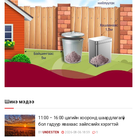
Шинэ мэдээ
11:00 – 16:00 цагийн хооронд шаардлагагүй
бол гадуур явахаас зайлсхийх хэрэгтэй
BY
UNDESTEN
2026-08-06 18:59
1