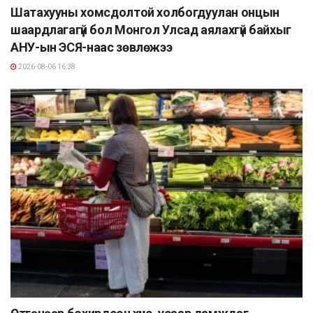
Шатахууны хомсдолтой холбогдуулан онцын
шаардлагагүй бол Монгол Улсад аялахгүй байхыг
АНУ-ын ЭСЯ-наас зөвлөжээ
2026-08-06 16:38