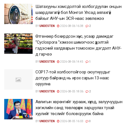
Шатахууны хомсдолтой холбогдуулан онцын
шаардлагагүй бол Монгол Улсад аялахгүй
байхыг АНУ-ын ЭСЯ-наас зөвлөжээ
BY
UNDESTEN
2026-08-06 16:38
2
Өтгөнөөр бохирдсон хүнс, усаар дамждаг
“Cyclospora “хэмээх шимэгчээс үүдэлтэй
гэдэсний халдварын томоохон дэгдэлт АНУ-
д гарчээ
BY
UNDESTEN
2026-08-06 14:45
1
COP17-той холбоотойгоор оюутнуудыг
дотуур байранд нь ирэх сарын 13-наас
оруулна
BY
UNDESTEN
2026-08-05 18:06
2
Авлигын хөрөнгийг хурааж, хүүхэд, залуучуудын
хөгжлийн санд төвлөрүүлж зарцуулах тухай
хуулийг төслийг боловсруулж байна
BY
UNDESTEN
2026-08-05 16:03
0