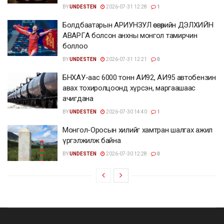
BY
UNDESTEN
2026-07-31 12:28
1
Болдбаатарын АРИУНЗУЛ өсвөрийн ДЭЛХИЙН
АВАРГА болсон анхны монгол тамирчин
боллоо
BY
UNDESTEN
2026-07-31 12:21
0
БНХАУ-аас 6000 тонн АИ92, АИ95 автобензин
авах тохиролцоонд хүрсэн, маргаашаас
ачигдана
BY
UNDESTEN
2026-07-30 14:40
1
Монгол-Оросын хилийг хамтран шалгах ажил
үргэлжилж байна
BY
UNDESTEN
2026-07-30 12:28
0