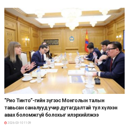
“Рио Тинто”-гийн зүгээс Монголын талын
тавьсан саналууд учир дутагдалтай тул хүлээн
авах боломжгүй болохыг илэрхийлжээ
2026-03-10 11:09