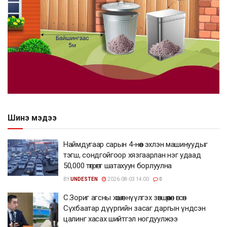
Шинэ мэдээ
Наймдугаар сарын 4-нөөс эхлэн машинуудыг
тэгш, сондгойгоор хязгаарлан нэг удаад
50,000 төгрөгт шатахуун борлуулна
BY
UNDESTEN
2026-08-03 14:00
0
С.Зориг агсны хөшөөг нүүлгэх зөвшөөрөл өгсөн
Сүхбаатар дүүргийн засаг даргын үндсэн
цалинг хасах шийтгэл ногдуулжээ