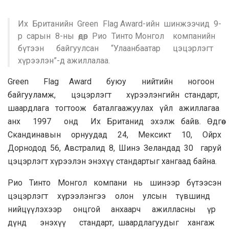
Их Британийн Green Flag Award-ийн шинжээчид 9-
р сарын 8-ны өдөр Рио Тинто Монгол компанийн
бүтээн байгуулсан “Улаанбаатар цэцэрлэгт
хүрээлэн”-д ажиллалаа.
Green Flag Award буюу нийтийн ногоон
байгууламж, цэцэрлэгт хүрээлэнгийн стандарт,
шаардлага тогтоож баталгаажуулах үйл ажиллагаа
анх 1997 онд Их Британид эхэлж байв. Өдгөө
Скандинавын орнуудад 24, Мексикт 10, Ойрх
Дорнодод 56, Австралид 8, Шинэ Зеландад 30 гаруй
цэцэрлэгт хүрээлэн энэхүү стандартыг хангаад байна.
Рио Тинто Монгол компани нь шинээр бүтээсэн
цэцэрлэгт хүрээлэнгээ олон улсын түвшинд
нийцүүлэхээр онцгой анхаарч ажилласны үр
дүнд энэхүү стандарт, шаардлагуудыг хангаж