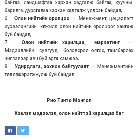
байгаа, ландшафтаа хэрхэн хадгалж байгаа, хуучны
барилга, дурсгалаа хэрхэн хадгалж үлдсэн байдал,
6.
Олон нийтийн оролцоо
– Менежмент, цэцэрлэгт
хүрээлэнгийн хөгжилд олон нийтийн оролцоог хангаж
буй байдал,
7.
Олон нийтийн харилцаа, маркетинг
–
Мэдээллийн сувгууд, боловсрол олгох, тайлбарлах
чиглэлээр авч буй арга хэмжээ,
8.
Удирдлага, зохион байгуулалт
– Менежментийн
төлөвлөгөө хэрэгжүүлж буй байдал
Рио Тинто Монгол
Хэвлэл мэдээлэл, олон нийттэй харилцах баг