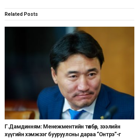
Related
Posts
Г.Дамдинням: Менежментийн төлбөр, зээлийн
хүүгийн хэмжээг бууруулсны дараа “Онтрэ”-г