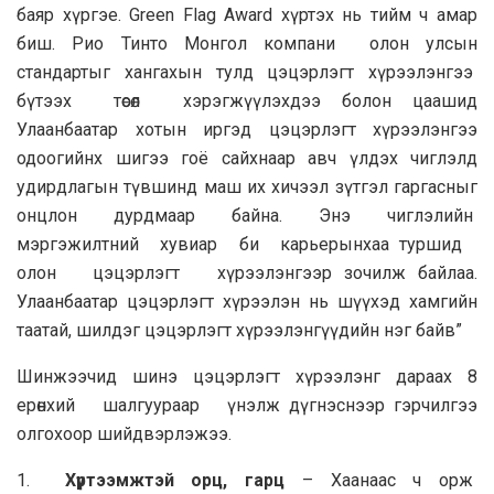
баяр хүргэе. Green Flag Award хүртэх нь тийм ч амар
биш. Рио Тинто Монгол компани олон улсын
стандартыг хангахын тулд цэцэрлэгт хүрээлэнгээ
бүтээх төсөл хэрэгжүүлэхдээ болон цаашид
Улаанбаатар хотын иргэд цэцэрлэгт хүрээлэнгээ
одоогийнх шигээ гоё сайхнаар авч үлдэх чиглэлд
удирдлагын түвшинд маш их хичээл зүтгэл гаргасныг
онцлон дурдмаар байна. Энэ чиглэлийн
мэргэжилтний хувиар би карьерынхаа туршид
олон цэцэрлэгт хүрээлэнгээр зочилж байлаа.
Улаанбаатар цэцэрлэгт хүрээлэн нь шүүхэд хамгийн
таатай, шилдэг цэцэрлэгт хүрээлэнгүүдийн нэг байв”
Шинжээчид шинэ цэцэрлэгт хүрээлэнг дараах 8
ерөнхий шалгуураар үнэлж дүгнэснээр гэрчилгээ
олгохоор шийдвэрлэжээ.
1.
Хүртээмжтэй орц, гарц
– Хаанаас ч орж