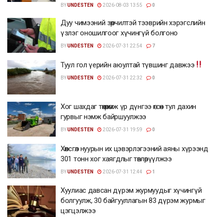
BY
UNDESTEN
2026-08-03 13:55
0
Дуу чимээний зөрчилтэй тээврийн хэрэгслийн
үзлэг оношилгоог хүчингүй болгоно
BY
UNDESTEN
2026-07-31 22:54
7
Туул гол үерийн аюултай түвшинг давжээ
BY
UNDESTEN
2026-07-31 22:32
0
Хог шахдаг төхөөрөмж үр дүнгээ өгсөн тул дахин
гурвыг нэмж байршуулжээ
BY
UNDESTEN
2026-07-31 19:59
0
Хөвсгөл нуурын их цэвэрлэгээний аяны хүрээнд
301 тонн хог хаягдлыг төвлөрүүлжээ
BY
UNDESTEN
2026-07-31 12:44
1
Хуулиас давсан дүрэм журмуудыг хүчингүй
болгуулж, 30 байгууллагын 83 дүрэм журмыг
цэгцэлжээ