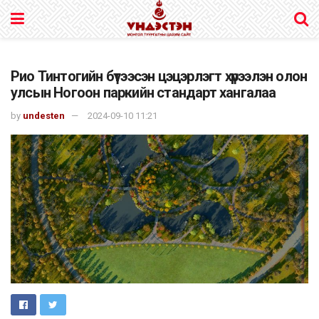
Рио Тинтогийн бүтээсэн цэцэрлэгт хүрээлэн олон
улсын Ногоон паркийн стандарт хангалаа
by
undesten
2024-09-10 11:21