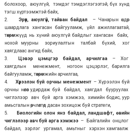
болохоор, аюулгүй, тэмдэг тэмдэглэгээтэй, бүх хүнд
тэгш хүртээмжтэй байх,
2.
Эрүүл, аюулгүй, тайван байдал
– Чанарын өндөр
шаардлага хангасан байгууламж, үйл ажиллагаатай,
төхөөрөмжүүд нь хүний аюулгүй байдлыг хангасан байх,
нохой муурны зориулалтын талбай бүхий, хог
хаягдлаас ангид байх,
3.
Цэвэр цэмцгэр байдал, арчилгаа
– Хог
хаягдлын менежмент, ногоон цэцэрлэг, барилга
байгууламж, төхөөрөмжийн арчилгаа,
4.
Хүрээлэн буй орчны менежмент
– Хүрээлэн буй
орчны нөлөөг удирдаж буй байдал, хаягдал бууруулах
чиглэлээр авч буй арга хэмжээ, химийн бодис, уур
амьсгалын өөрчлөлтөд дасан зохицож буй стратеги,
5.
Биологийн олон янз байдал, ландшафт, өвийн
чиглэлээр авч буй арга хэмжээ
– Байгалийн онцлог
байдал, зэрлэг ургамал, амьтныг хэрхэн хамгаалж