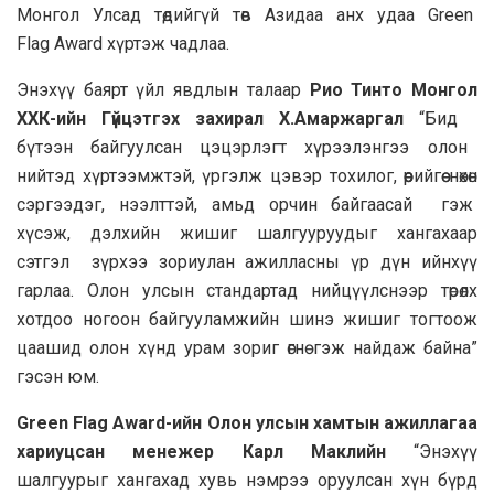
Монгол Улсад төдийгүй төв Азидаа анх удаа Green
Flag Award хүртэж чадлаа.
Энэхүү баярт үйл явдлын талаар
Рио Тинто Монгол
ХХК-ийн Гүйцэтгэх захирал Х.Амаржаргал
“Бид
бүтээн байгуулсан цэцэрлэгт хүрээлэнгээ олон
нийтэд хүртээмжтэй, үргэлж цэвэр тохилог, өөрийгөө нөхөн
сэргээдэг, нээлттэй, амьд орчин байгаасай гэж
хүсэж, дэлхийн жишиг шалгууруудыг хангахаар
сэтгэл зүрхээ зориулан ажилласны үр дүн ийнхүү
гарлаа. Олон улсын стандартад нийцүүлснээр төрөлх
хотдоо ногоон байгууламжийн шинэ жишиг тогтоож
цаашид олон хүнд урам зориг өгнө гэж найдаж байна”
гэсэн юм.
Green Flag Award-ийн Олон улсын хамтын ажиллагаа
хариуцсан менежер Карл Маклийн
“Энэхүү
шалгуурыг хангахад хувь нэмрээ оруулсан хүн бүрд