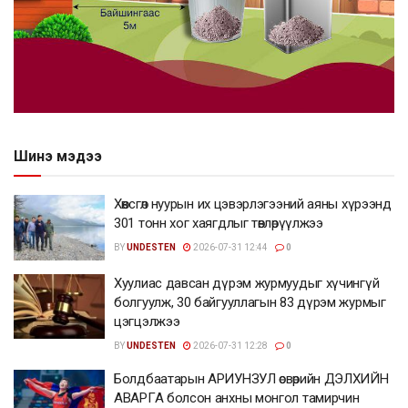
Шинэ мэдээ
Хөвсгөл нуурын их цэвэрлэгээний аяны хүрээнд
301 тонн хог хаягдлыг төвлөрүүлжээ
BY
UNDESTEN
2026-07-31 12:44
0
Хуулиас давсан дүрэм журмуудыг хүчингүй
болгуулж, 30 байгууллагын 83 дүрэм журмыг
цэгцэлжээ
BY
UNDESTEN
2026-07-31 12:28
0
Болдбаатарын АРИУНЗУЛ өсвөрийн ДЭЛХИЙН
АВАРГА болсон анхны монгол тамирчин