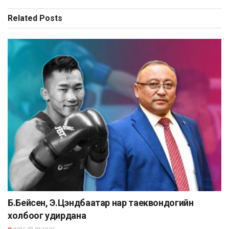
Related
Posts
Б.Бейсен, Э.Цэндбаатар нар таеквондогийн
холбоог удирдана