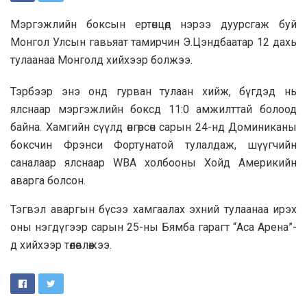
Мэргэжлийн боксын ертөнцөд нэрээ дуурсгаж буй
Монгол Улсын гавьяат тамирчин Э.Цэндбаатар 12 дахь
тулаанаа Монголд хийхээр болжээ.
Тэрбээр энэ онд гурван тулаан хийж, бүгдэд нь
ялснаар мэргэжлийн боксд 11:0 амжилттай болоод
байна. Хамгийн сүүлд өнгөрсөн сарын 24-нд Доминиканы
боксчин Фрэнси Фортунатой тулалдаж, шүүгчийн
саналаар ялснаар WBA холбооны Хойд Америкийн
аварга болсон.
Тэгвэл аваргын бүсээ хамгаалах эхний тулаанаа ирэх
оны нэгдүгээр сарын 25-ны Бямба гарагт “Аса Арена”-
д хийхээр төлөвлөжээ.