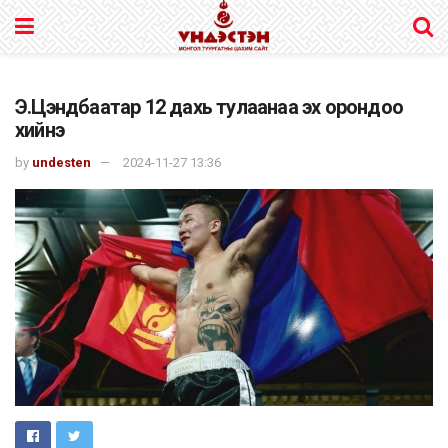
Э.Цэндбаатар 12 дахь тулаанаа эх орондоо
хийнэ
by
undesten
2024-11-27 13:36