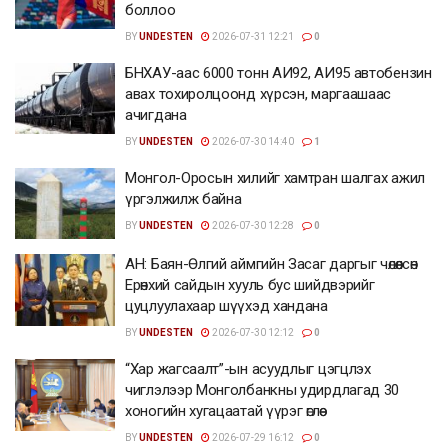
боллоо
BY
UNDESTEN
2026-07-31 12:21
0
БНХАУ-аас 6000 тонн АИ92, АИ95 автобензин
авах тохиролцоонд хүрсэн, маргаашаас
ачигдана
BY
UNDESTEN
2026-07-30 14:40
1
Монгол-Оросын хилийг хамтран шалгах ажил
үргэлжилж байна
BY
UNDESTEN
2026-07-30 12:28
0
АН: Баян-Өлгий аймгийн Засаг даргыг чөлөөлсөн
Ерөнхий сайдын хууль бус шийдвэрийг
цуцлуулахаар шүүхэд хандана
BY
UNDESTEN
2026-07-30 12:12
0
“Хар жагсаалт”-ын асуудлыг цэгцлэх
чиглэлээр Монголбанкны удирдлагад 30
хоногийн хугацаатай үүрэг өглөө
BY
UNDESTEN
2026-07-29 16:12
0