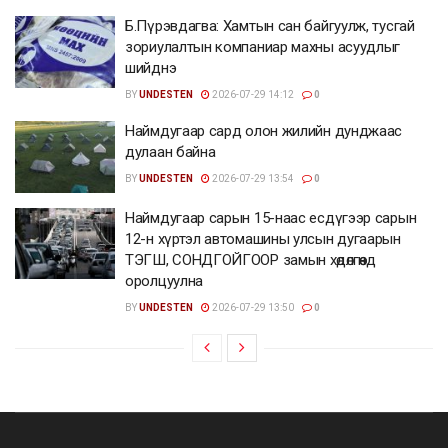
Б.Пүрэвдагва: Хамтын сан байгуулж, тусгай
зориулалтын компаниар махны асуудлыг
шийднэ
BY
UNDESTEN
2026-07-29 14:12
0
Наймдугаар сард олон жилийн дунджаас
дулаан байна
BY
UNDESTEN
2026-07-29 13:54
0
Наймдугаар сарын 15-наас есдүгээр сарын
12-н хүртэл автомашины улсын дугаарын
ТЭГШ, СОНДГОЙГООР замын хөдөлгөөнд
оролцуулна
BY
UNDESTEN
2026-07-29 13:50
0