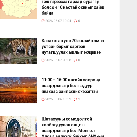
гэж гэрээсээ гараад сураггүй
болсон 10 настай охиныг хайж
байна
2026-08-07 10:04
0
Казахстан улс 70 жилийн өмнө
устсан барыг сэргээн
нутагшуулах ажлыг эхлүүлжээ
2026-08-07 09:58
0
11:00 – 16:00 цагийн хооронд
шаардлагагүй бол гадуур
явахаас зайлсхийх хэрэгтэй
2026-08-06 18:59
1
Шатахууны хомсдолтой
холбогдуулан онцын
шаардлагагүй бол Монгол
Улсад аялахгүй байхыг АНУ-ын