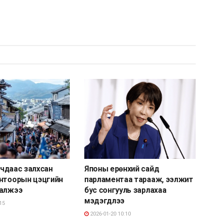
улчдаас залхсан
Японы ерөнхий сайд
интоорын цэцгийн
парламентаа тарааж, ээлжит
цалжээ
бус сонгууль зарлахаа
мэдэгдлээ
15
2026-01-20 10:10