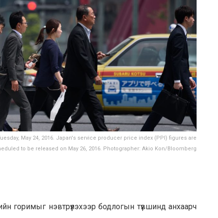
Tuesday, May 24, 2016. Japan's service producer price index (PPI) figures are
eduled to be released on May 26, 2016. Photographer: Akio Kon/Bloomberg
ийн горимыг нэвтрүүлэхээр бодлогын түвшинд анхаарч