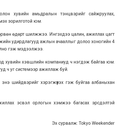
олон хувийн амьдралын тэнцвэрийг сайжруулах,
мэх зорилготой юм.
рвөн өдөрт шилжжээ. Ингэхдээ цалин, ажиллах цагт
 мужийн удирдлагууд ажлын ачааллыг долоо хоногийн 4
олно гэж мэдээлжээ.
оод хувийн хэвшлийн компаниуд ч нэгдэж байгаа юм.
гууд ч уг системээр ажиллаж буй.
ээр энэ шийдвэрийг хэрэгжүүлэх гэж буйгаа албаныхан
ажиллах эсвэл орлогын хэмжээ багасах эрсдэлтэй
Эх сурвалж: Tokyo Weekender