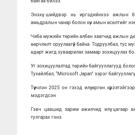
байгаа билээ.
Энэхүү шийдвэр нь иргэдийнхээ ажлын б
амьдралын чанар болон хүн амын өсөлтийг нэ
Чиба мужийн төрийн албан хаагчид ажлын дө
өөрчлөлт оруулаагүй байна. Тодруулбал, тус
өдөрт жигд хуваарилах замаар зохицуулах б
Уг зохицуулалтад төрийн байгууллагууд бол
Тухайлбал, “Microsoft Japan” зэрэг байгуулла
Түүнчлэн 2025 он гэхэд илүү өргөн хүрээтэйг
мэдэгдсэн.
Гэвч цаашид зарим ажилчид илүү цагаар 
тулгарах гэнэ.