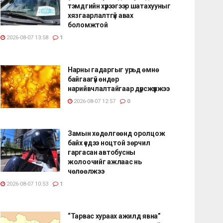
тэмдгийн хүрээгээр шатахууныг
хязгаарлалтгүй авах
боломжтой
2026-08-07 13:58
1
Нарны гадаргыг урьд өмнө
байгаагүй өндөр
нарийвчлалтайгаар дүрсжүүлжээ
2026-08-07 12:57
0
Замын хөдөлгөөнд оролцож
байх үедээ ноцтой зөрчил
гаргасан автобусны
жолоочийг ажлаас нь
чөлөөлжээ
2026-08-07 10:53
1
“Тарвас хураах ажилд явна”