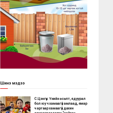
Шинэ мэдээ
С.Цэнгүүн: Үнийн өсөлт, ядуурал
бол юу ч хамаагүй амлаад, ямар
ч аргаар хамаагүй дахин
сонгогдох гэсэн “сайхан