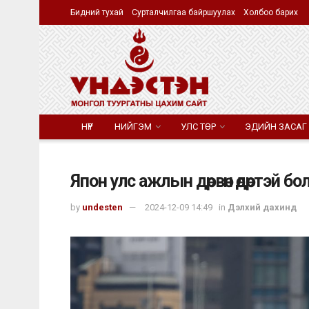
Бидний тухай
Сурталчилгаа байршуулах
Холбоо барих
НҮҮР
НИЙГЭМ
УЛС ТӨР
ЭДИЙН ЗАСАГ
Япон улс ажлын дөрвөн өдөртэй бо
by
undesten
2024-12-09 14:49
in
Дэлхий дахинд