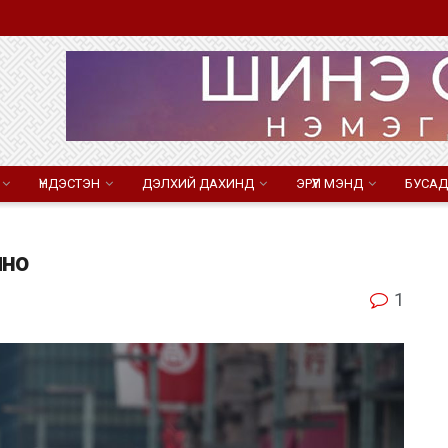
ҮНДЭСТЭН
ДЭЛХИЙ ДАХИНД
ЭРҮҮЛ МЭНД
БУСАД
лно
1