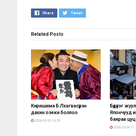
Share
Tweet
Related
Posts
Киришима Б.Лхагвасүрэн
Бүдүүлэг жу
дахин озеки боллоо
Япончууд 
баяраа цу
2026-03-25 14:39
2026-02-06 11: