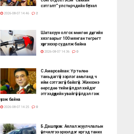
сэтгэлт” улстөрчдийн бүтээл
2026-08-07 14:46
2
Шатахуун олгох мөнгөн дүнгийн
хязгаарыг 100 мянган төгрөгт
хүргэхээр судалж байна
2026-08-07 14:36
0
С.Амарсайхан: Үр төлөө
таньдаггүй зэрлэг амьтанд ч
ийм сэтгэхгүй байхгүй. Жинхэнэ
өөрсдөө тийм үйлдэл хийдэг
этгээдүүдийн увайгүй үйлдэл гэж
үзэж байна
2026-08-07 14:25
0
Б.Дашпүрэв: Аялал жуулчлалын
үйлчилгээ эрхэлдэг иргэд таних