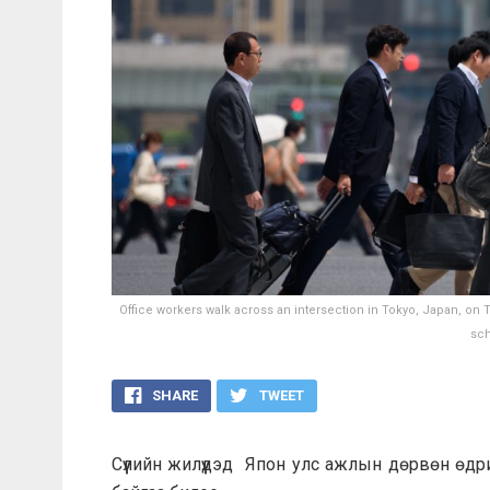
Office workers walk across an intersection in Tokyo, Japan, on 
sch
SHARE
TWEET
Сүүлийн жилүүдэд Япон улс ажлын дөрвөн өдр