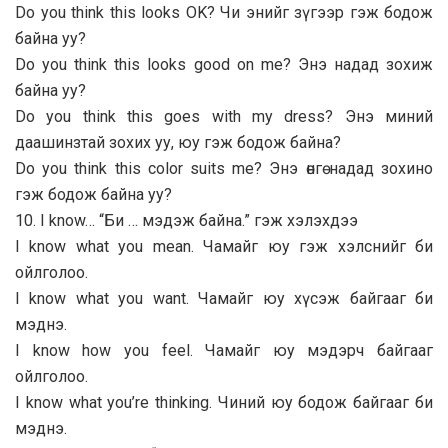
Do you think this looks OK? Чи энийг зүгээр гэж бодож
байна уу?
Do you think this looks good on me? Энэ надад зохиж
байна уу?
Do you think this goes with my dress? Энэ миний
даашинзтай зохих уу, юу гэж бодож байна?
Do you think this color suits me? Энэ өнгө надад зохино
гэж бодож байна уу?
10. I know… “Би … мэдэж байна.” гэж хэлэхдээ
I know what you mean. Чамайг юу гэж хэлснийг би
ойлголоо.
I know what you want. Чамайг юу хүсэж байгааг би
мэднэ.
I know how you feel. Чамайг юу мэдэрч байгааг
ойлголоо.
I know what you’re thinking. Чиний юу бодож байгааг би
мэднэ.