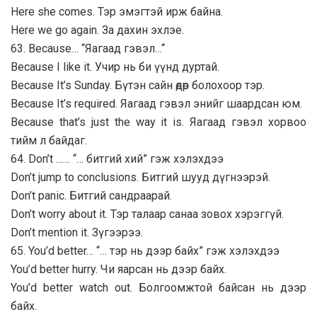
Here she comes. Тэр эмэгтэй ирж байна.
Here we go again. За дахин эхлэе.
63. Because… “Яагаад гэвэл…“
Because I like it. Учир нь би үүнд дуртай.
Because It’s Sunday. Бүтэн сайн өдөр болохоор тэр.
Because It’s required. Яагаад гэвэл энийг шаардсан юм.
Because that’s just the way it is. Яагаад гэвэл хорвоо
тийм л байдаг.
64. Don’t …… “… битгий хий” гэж хэлэхдээ
Don’t jump to conclusions. Битгий шууд дүгнээрэй.
Don’t panic. Битгий сандраарай.
Don’t worry about it. Тэр талаар санаа зовох хэрэггүй.
Don’t mention it. Зүгээрээ.
65. You’d better… “… тэр нь дээр байх” гэж хэлэхдээ
You’d better hurry. Чи яарсан нь дээр байх.
You’d better watch out. Болгоомжтой байсан нь дээр
байх.