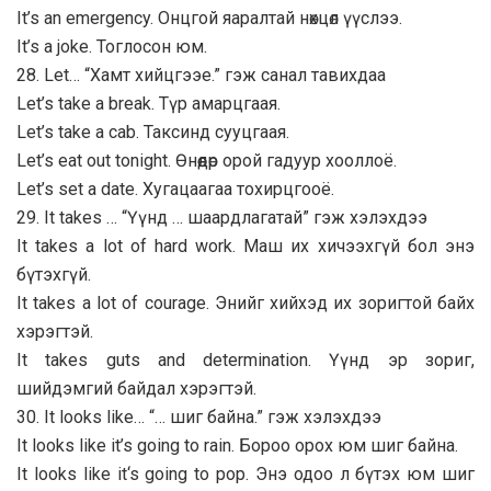
It’s an emergency. Онцгой яаралтай нөхцөл үүслээ.
It’s a joke. Тоглосон юм.
28. Let… “Хамт хийцгээе.” гэж санал тавихдаа
Let’s take a break. Түр амарцгаая.
Let’s take a cab. Таксинд сууцгаая.
Let’s eat out tonight. Өнөөдөр орой гадуур хооллоё.
Let’s set a date. Хугацаагаа тохирцгооё.
29. It takes … “Үүнд … шаардлагатай” гэж хэлэхдээ
It takes a lot of hard work. Маш их хичээхгүй бол энэ
бүтэхгүй.
It takes a lot of courage. Энийг хийхэд их зоригтой байх
хэрэгтэй.
It takes guts and determination. Үүнд эр зориг,
шийдэмгий байдал хэрэгтэй.
30. It looks like… “… шиг байна.” гэж хэлэхдээ
It looks like it’s going to rain. Бороо орох юм шиг байна.
It looks like it‘s going to pop. Энэ одоо л бүтэх юм шиг