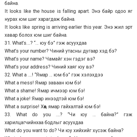
байна.
It looks like the house is falling apart. Энэ байр одоо яг
нурах юм шиг харагдаж байна.
It looks like spring is arriving earlier this year. Энэ жил эрт
хавар болох юм шиг байна.
31. What’s….? “… юу бэ” гэж асуухдаа
What’s your number? Чиний утасны дугаар хэд бэ?
What’s your name? Чамайг хэн гэдэг вэ?
What’s your address? Чиний хаяг юу вэ?
32. What a ….! “Ямар … юм бэ” гэж хэлэхдээ
What a mess! Ямар заваан юм бэ!
What a shame! Ямар ичмээр юм бэ!
What a joke! Ямар инээдтэй юм бэ!
What a surprise! Хөөх, ямар гайхалтай юм бэ!
33. What do you ….? “Чи юу … байна?” гэж
харилцагчийнхаа бодлыг асуухдаа
What do you want to do? Чи юу хийхийг хүсэж байна?