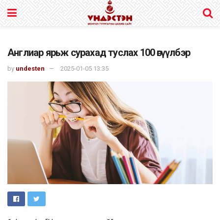
Англиар ярьж сурахад туслах 100 өгүүлбэр
by
undesten
2025-01-05 13:35