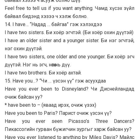
байвал хэзээ ч асууж болно шүү.
Feel free to tell us if you want anything. Чамд хүсэх зүйл
байвал бидэнд хэзээ ч хэлж болно.
14. I have… “Надад … байгаа” гэж хэлэхдээ
I have two sisters. Би хоёр эгчтэй. (Би хоёр охин дүүтэй)
I have an older sister and a younger sister. Би нэг эгчтэй,
нэг охин дүүтэй.
I have two sisters, one older and one younger. Би хоёр эгч
дүүтэй. Нэг нь эгч, нөгөө нь дүү.
I have two brothers. Би хоёр ахтай.
15. Have you…? “Чи … үзсэн үү” гэж асуухдаа
Have you ever been to Disneyland? Чи Диснейландад
очиж байсан уу?
* have been to – (яваад ирэх, очиж үзэх)
Have you been to Paris? Парист очиж үзсэн үү?
Have you ever seen Picasso’s Three Dancers?
Пикассогийн гурван бүжигчин зургыг харж байсан уу?
Have you ever listened to anything by Miles Davis? Майлс