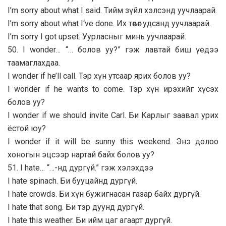
I’m sorry about what I said. Тийм зүйл хэлсэнд уучлаарай.
I’m sorry about what I‘ve done. Их төвөг удсанд уучлаарай.
I’m sorry I got upset. Уурласныг минь уучлаарай.
50. I wonder… “… болов уу?” гэж лавтай биш үедээ
таамаглахдаа.
I wonder if he’ll call. Тэр хүн утсаар ярих болов уу?
I wonder if he wants to come. Тэр хүн ирэхийг хүсэх
болов уу?
I wonder if we should invite Carl. Би Карлыг заавал урих
ёстой юу?
I wonder if it will be sunny this weekend. Энэ долоо
хоногын эцсээр нартай байх болов уу?
51. I hate… “…-нд дургүй.” гэж хэлэхдээ
I hate spinach. Би бууцайнд дургүй.
I hate crowds. Би хүн бужигнасан газар байх дургүй.
I hate that song. Би тэр дуунд дургүй.
I hate this weather. Би ийм цаг агаарт дургүй.