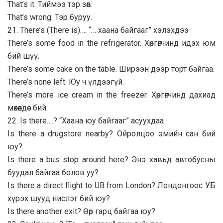
That’s it. Тиймээ тэр зөв.
That’s wrong. Тэр буруу.
21. There’s (There is)…. “… хаана байгааг” хэлэхдээ
There’s some food in the refrigerator. Хөргөгчинд идэх юм
бий шүү.
There’s some cake on the table. Ширээн дээр торт байгаа.
There’s none left. Юу ч үлдээгүй.
There’s more ice cream in the freezer. Хөргөгчинд дахиад
мөхөөлдөс бий.
22. Is there….? “Хаана юу байгааг” асуухдаа
Is there a drugstore nearby? Ойролцоо эмийн сан бий
юу?
Is there a bus stop around here? Энэ хавьд автобусны
буудал байгаа болов уу?
Is there a direct flight to UB from London? Лондонгоос УБ
хүрэх шууд нислэг бий юу?
Is there another exit? Өөр гарц байгаа юу?