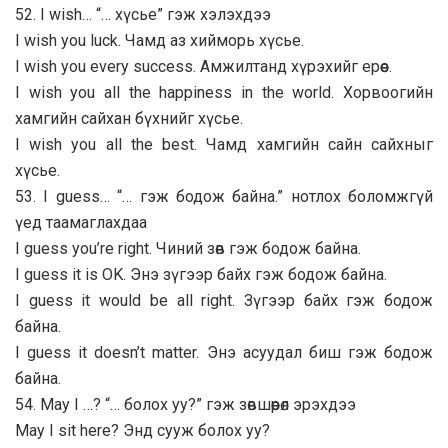
52. I wish… “… хүсье” гэж хэлэхдээ
I wish you luck. Чамд аз хийморь хүсье.
I wish you every success. Амжилтанд хүрэхийг ерөөе.
I wish you all the happiness in the world. Хорвоогийн
хамгийн сайхан бүхнийг хүсье.
I wish you all the best. Чамд хамгийн сайн сайхныг
хүсье.
53. I guess… “… гэж бодож байна.” нотлох боломжгүй
үед таамаглахдаа
I guess you’re right. Чиний зөв гэж бодож байна.
I guess it is OK. Энэ зүгээр байх гэж бодож байна.
I guess it would be all right. Зүгээр байх гэж бодож
байна.
I guess it doesn’t matter. Энэ асуудал биш гэж бодож
байна.
54. May I …? “… болох уу?” гэж зөвшөөрөл эрэхдээ
May I sit here? Энд сууж болох уу?