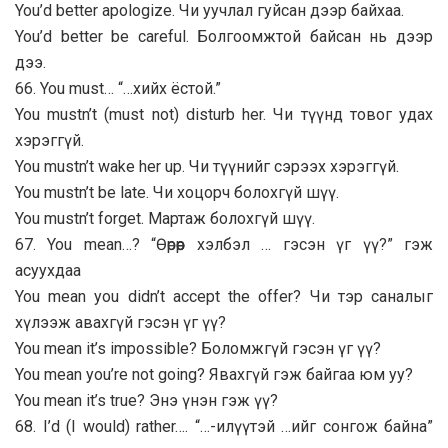
You’d better apologize. Чи уучлал гуйсан дээр байхаа.
You’d better be careful. Болгоомжтой байсан нь дээр
дээ.
66. You must… “…хийх ёстой.”
You mustn’t (must not) disturb her. Чи түүнд товог удах
хэрэггүй.
You mustn’t wake her up. Чи түүнийг сэрээх хэрэггүй.
You mustn’t be late. Чи хоцорч болохгүй шүү.
You mustn’t forget. Мартаж болохгүй шүү.
67. You mean…? “Өөрөөр хэлбэл … гэсэн үг үү?” гэж
асуухдаа
You mean you didn’t accept the offer? Чи тэр саналыг
хүлээж авахгүй гэсэн үг үү?
You mean it’s impossible? Боломжгүй гэсэн үг үү?
You mean you’re not going? Явахгүй гэж байгаа юм уу?
You mean it’s true? Энэ үнэн гэж үү?
68. I’d (I would) rather…. “…-илүүтэй …ийг сонгож байна”