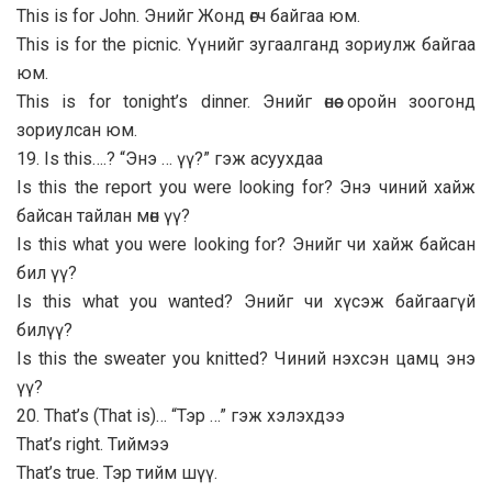
This is for John. Энийг Жонд өгч байгаа юм.
This is for the picnic. Үүнийг зугаалганд зориулж байгаа
юм.
This is for tonight’s dinner. Энийг өнөө оройн зоогонд
зориулсан юм.
19. Is this….? “Энэ … үү?” гэж асуухдаа
Is this the report you were looking for? Энэ чиний хайж
байсан тайлан мөн үү?
Is this what you were looking for? Энийг чи хайж байсан
бил үү?
Is this what you wanted? Энийг чи хүсэж байгаагүй
билүү?
Is this the sweater you knitted? Чиний нэхсэн цамц энэ
үү?
20. That’s (That is)… “Тэр …” гэж хэлэхдээ
That’s right. Тиймээ
That’s true. Тэр тийм шүү.