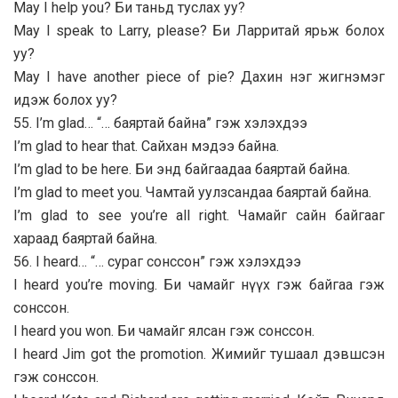
May I help you? Би таньд туслах уу?
May I speak to Larry, please? Би Ларритай ярьж болох
уу?
May I have another piece of pie? Дахин нэг жигнэмэг
идэж болох уу?
55. I’m glad… “… баяртай байна” гэж хэлэхдээ
I’m glad to hear that. Сайхан мэдээ байна.
I’m glad to be here. Би энд байгаадаа баяртай байна.
I’m glad to meet you. Чамтай уулзсандаа баяртай байна.
I’m glad to see you’re all right. Чамайг сайн байгааг
хараад баяртай байна.
56. I heard… “… сураг сонссон” гэж хэлэхдээ
I heard you’re moving. Би чамайг нүүх гэж байгаа гэж
сонссон.
I heard you won. Би чамайг ялсан гэж сонссон.
I heard Jim got the promotion. Жимийг тушаал дэвшсэн
гэж сонссон.