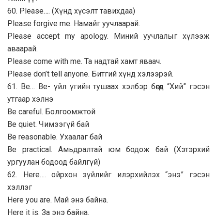
60. Please…. (Хүнд хүсэлт тавихдаа)
Please forgive me. Намайг уучлаарай.
Please accept my apology. Миний уучлалыг хүлээж
аваарай.
Please come with me. Та надтай хамт яваач.
Please don’t tell anyone. Битгий хүнд хэлээрэй.
61. Be… Be- үйл үгийн тушаах хэлбэр бөгөөд “Хий” гэсэн
утгаар хэлнэ
Be careful. Болгоомжтой
Be quiet. Чимээгүй бай
Be reasonable. Ухаалаг бай
Be practical. Амьдралтай юм бодож бай (Хэтэрхий
ургуулан бодоод байлгүй)
62. Here…. ойрхон зүйлийг илэрхийлэх “энэ” гэсэн
хэллэг
Here you are. Май энэ байна.
Here it is. За энэ байна.