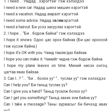
1. I need…. “Надад …хэрэгтэй” гэж хэлэхдээ
I need a new car. Надад шинэ машин хэрэгтэй.
I need a vacation. Надад амралт хэрэгтэй.
I need some advice. Надад зөвлөгөө хэрэгтэй.
I need a haircut. Би үсээ засуулах хэрэгтэй.
2. I hope…. “Би .. бодож байна” гэж хэлэхдээ
I hope it snows. Одоо цас орох байхаа (Би цас ороосой
гэж хүсэж байна.)
I hope it’s OK with you. Чамд таалагдах байхаа
I hope you can make it. Чамайг чадна гэж бодож байна.
I hope my plane leaves on time. Миний нисэх онгоц
цагтаа явах байхаа.
3. Can I…? “…. “би … болох уу” “… туслах уу” гэж хэлэхдээ
Can I help you? Би таньд туслах уу?
Can I give you a hand? Таньд тусалж болох уу?
Can I get you something? Таньд захих юм байна уу?
Can I take a message? Таны зурвасыг би бичээд авах
уу?