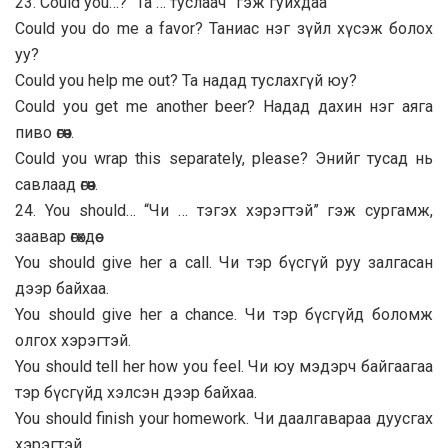
23. Could you…? “Та … туслаач” гэж гуйхдаа
Could you do me a favor? Таниас нэг зүйл хүсэж болох
уу?
Could you help me out? Та надад туслахгүй юу?
Could you get me another beer? Надад дахин нэг аяга
пиво өгөөч.
Could you wrap this separately, please? Энийг тусад нь
савлаад өгөөч.
24. You should… “Чи … тэгэх хэрэгтэй” гэж сургамж,
заавар өгөхдөө
You should give her a call. Чи тэр бүсгүй руу залгасан
дээр байхаа.
You should give her a chance. Чи тэр бүсгүйд боломж
олгох хэрэгтэй.
You should tell her how you feel. Чи юу мэдэрч байгаагаа
тэр бүсгүйд хэлсэн дээр байхаа.
You should finish your homework. Чи даалгавараа дуусгах
хэрэгтэй.