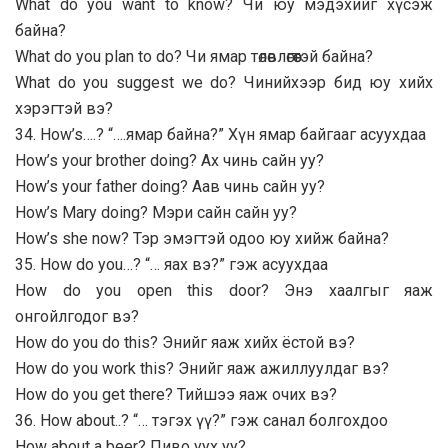
What do you want to know? Чи юу мэдэхийг хүсэж
байна?
What do you plan to do? Чи ямар төлөвлөгөөтэй байна?
What do you suggest we do? Чинийхээр бид юу хийх
хэрэгтэй вэ?
34. How’s….? “….ямар байна?” Хүн ямар байгааг асуухдаа
How’s your brother doing? Ах чинь сайн уу?
How’s your father doing? Аав чинь сайн уу?
How’s Mary doing? Мэри сайн сайн уу?
How’s she now? Тэр эмэгтэй одоо юу хийж байна?
35. How do you…? “… яах вэ?” гэж асуухдаа
How do you open this door? Энэ хаалгыг яаж
онгойлгодог вэ?
How do you do this? Энийг яаж хийх ёстой вэ?
How do you work this? Энийг яаж ажиллуулдаг вэ?
How do you get there? Тийшээ яаж очих вэ?
36. How about..? “… тэгэх үү?” гэж санал болгохдоо
How about a beer? Пиво уух уу?