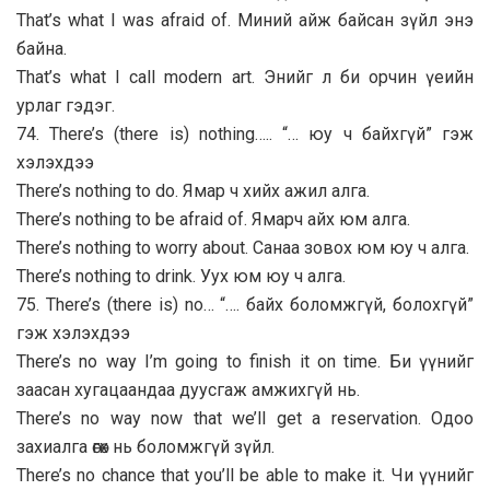
That’s what I was afraid of. Миний айж байсан зүйл энэ
байна.
That’s what I call modern art. Энийг л би орчин үеийн
урлаг гэдэг.
74. There’s (there is) nothing….. “… юу ч байхгүй” гэж
хэлэхдээ
There’s nothing to do. Ямар ч хийх ажил алга.
There’s nothing to be afraid of. Ямарч айх юм алга.
There’s nothing to worry about. Санаа зовох юм юу ч алга.
There’s nothing to drink. Уух юм юу ч алга.
75. There’s (there is) no… “…. байх боломжгүй, болохгүй”
гэж хэлэхдээ
There’s no way I’m going to finish it on time. Би үүнийг
заасан хугацаандаа дуусгаж амжихгүй нь.
There’s no way now that we’ll get a reservation. Одоо
захиалга өгөх нь боломжгүй зүйл.
There’s no chance that you’ll be able to make it. Чи үүнийг