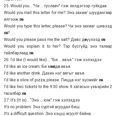
25. Would you… “Чи … туслаач” гэж эелдэгээр гуйхдаа
Would you mail this letter for me? Энэ захиаг шуудангаар
илгээж өгөөч.
Would you type this letter, please? Чи энэ захиаг шивээд
өгөөч?
Would you please pass me the salt? Давс дөхүүлээд өгөөч.
Would you explain it to her? Тэр бүсгүйд энэ талаар
тайлбарлаад өгөөч.
26. I’d like (I would like)…. “Би … авъя.” гэж хэлэхдээ
I’d like an ice cream. Би мөхөөлдөс авъя.
I’d like another drink. Дахин нэг аягыг авъя.
I’d like a slice of pizza, please. Пицца нэг зүсмийг өгөөч.
I’d like two tickets to the 9:30 show. 9 хагасын үзвэрийн 2
тасалбар өгөөч.
27. It’s (It is)… “Энэ … юм” гэж хэлэхдээ
It’s no problem. Энэ сүртэй асуудал биш.
It’s a difficult question. Энэ хэцүү асуулт байна.