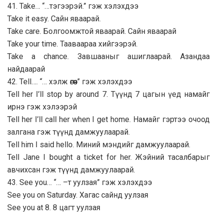
41. Take… “…тэгээрэй.” гэж хэлэхдээ
Take it easy. Сайн яваарай.
Take care. Болгоомжтой яваарай. Сайн яваарай
Take your time. Тааваараа хийгээрэй.
Take a chance. Завшааныг ашиглаарай. Азандаа
найдаарай
42. Tell…. “… хэлж өгөөч” гэж хэлэхдээ
Tell her I’ll stop by around 7. Түүнд 7 цагын үед намайг
ирнэ гэж хэлээрэй
Tell her I’ll call her when I get home. Намайг гэртээ очоод
залгана гэж түүнд дамжуулаарай.
Tell him I said hello. Миний мэндийг дамжуулаарай.
Tell Jane I bought a ticket for her. Жэйний тасалбарыг
авчихсан гэж түүнд дамжуулаарай.
43. See you… “… –т уулзая” гэж хэлэхдээ
See you on Saturday. Хагас сайнд уулзая
See you at 8. 8 цагт уулзая