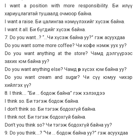
I want a position with more responsibility. Би илүү
хариуцлагатай тушаалд очмоор байна.
I want a raise. Би цалингаа нэмүүлэхийг хүсэж байна.
I want it all. Би бүгдийг хүсэж байна.
7. Do you want…? “…Чи хүсэж байна уу?” гэж асуухдаа
Do you want some more coffee? Чи кофе нэмж уух уу?
Do you want anything at the store? Чамд дэлгүүрээс
захих юм байна уу?
Do you want anything else? Чамд өөр хүсэх юм байна уу?
Do you want cream and sugar? Чи сүү юмуу чихэр
хийлгэх үү?
8. I think…. “Би … бодож байна” гэж хэлэхдээ
I think so. Би тэгэж бодож байна.
I don’t think so. Би тэгэж бодохгүй байна.
I think not. Би тэгэж бодохгүй байна.
Don’t you think so? Чи тэгэж бодохгүй байна уу?
9. Do you think….? “Чи … бодож байна уу?” гэж асуухдаа