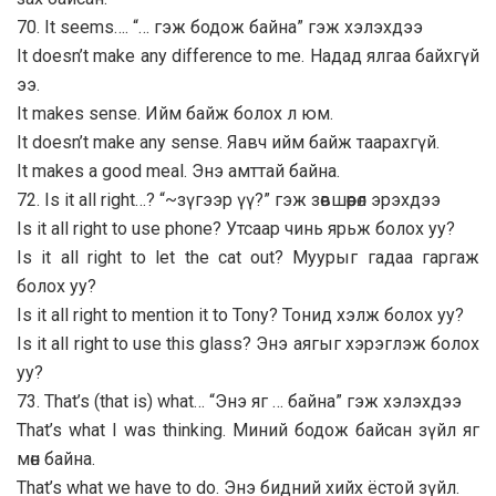
70. It seems…. “… гэж бодож байна” гэж хэлэхдээ
It doesn’t make any difference to me. Надад ялгаа байхгүй
ээ.
It makes sense. Ийм байж болох л юм.
It doesn’t make any sense. Яавч ийм байж таарахгүй.
It makes a good meal. Энэ амттай байна.
72. Is it all right…? “~зүгээр үү?” гэж зөвшөөрөл эрэхдээ
Is it all right to use phone? Утсаар чинь ярьж болох уу?
Is it all right to let the cat out? Муурыг гадаа гаргаж
болох уу?
Is it all right to mention it to Tony? Тонид хэлж болох уу?
Is it all right to use this glass? Энэ аягыг хэрэглэж болох
уу?
73. That’s (that is) what… “Энэ яг … байна” гэж хэлэхдээ
That’s what I was thinking. Миний бодож байсан зүйл яг
мөн байна.
That’s what we have to do. Энэ бидний хийх ёстой зүйл.