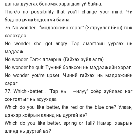
цагтаа дуусгах боломж харагдахгүй байна.
There’s no possibility that you’ll change your mind. Чи
бодлоо өөрчлөх бодолгүй байна.
76. No wonder… “мэдээжийн хэрэг” (Хэтрүүлэг биш) гэж
хэлэхдээ
No wonder she got angry. Тэр эмэгтэйн уурлах нь
мэдээж.
No wonder. Тэгж л таарна. (Гайхах зүйл алга)
No wonder he quit. Түүний больсон нь мэдээжийн хэрэг.
No wonder you’re upset. Чиний гайхах нь мэдээжийн
хэрэг.
77. Which~better…. “Тэр нь .. ~илүү” хоёр зүйлээс нэг
сонголтыг нь асуухдаа
Which do you like better, the red or the blue one? Улаан,
цэнхэр хоёрын алинд нь дуртай вэ?
Which do you like better, spring or fall? Намар, хаврын
алинд нь дуртай вэ?