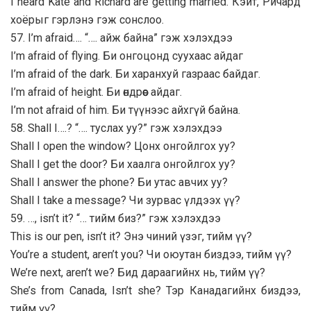
I heard Kate and Richard are getting married. Кэйт, Ричард
хоёрыг гэрлэнэ гэж сонслоо.
57. I’m afraid…. “…. айж байна” гэж хэлэхдээ
I’m afraid of flying. Би онгоцонд суухаас айдаг
I’m afraid of the dark. Би харанхуй газраас байдаг.
I’m afraid of height. Би өндрөөс айдаг.
I’m not afraid of him. Би түүнээс айхгүй байна.
58. Shall I….? “…. туслах уу?” гэж хэлэхдээ
Shall I open the window? Цонх онгойлгох уу?
Shall I get the door? Би хаалга онгойлгох уу?
Shall I answer the phone? Би утас авчих уу?
Shall I take a message? Чи зурвас үлдээх үү?
59. …, isn’t it? “… тийм биз?” гэж хэлэхдээ
This is our pen, isn’t it? Энэ чиний үзэг, тийм үү?
You’re a student, aren’t you? Чи оюутан биздээ, тийм үү?
We’re next, aren’t we? Бид дараагийнх нь, тийм үү?
She’s from Canada, Isn’t she? Тэр Канадагийнх биздээ,
тийм үү?