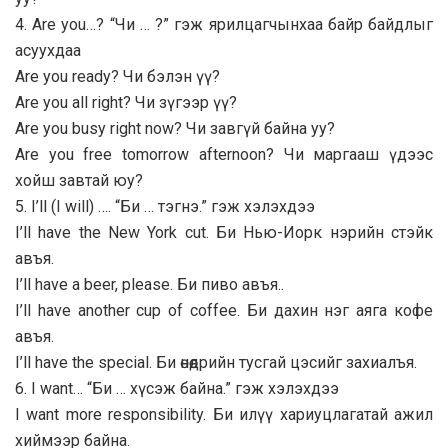
4. Are you…? “Чи … ?” гэж ярилцагчынхаа байр байдлыг
асуухдаа
Are you ready? Чи бэлэн үү?
Are you all right? Чи зүгээр үү?
Are you busy right now? Чи завгүй байна уу?
Are you free tomorrow afternoon? Чи маргааш үдээс
хойш завтай юу?
5. I’ll (I will) …. “Би … тэгнэ.” гэж хэлэхдээ
I’ll have the New York cut. Би Нью-Иорк нэрийн стэйк
авъя.
I’ll have a beer, please. Би пиво авъя..
I’ll have another cup of coffee. Би дахин нэг аяга кофе
авъя.
I’ll have the special. Би өнөөдрийн тусгай цэсийг захиалъя.
6. I want… “Би … хүсэж байна.” гэж хэлэхдээ
I want more responsibility. Би илүү хариуцлагатай ажил
хиймээр байна.