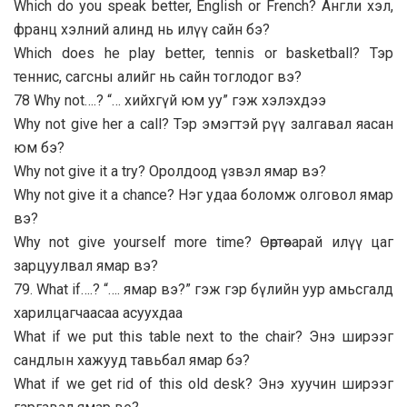
Which do you speak better, English or French? Англи хэл,
франц хэлний алинд нь илүү сайн бэ?
Which does he play better, tennis or basketball? Тэр
теннис, сагсны алийг нь сайн тоглодог вэ?
78 Why not….? “… хийхгүй юм уу” гэж хэлэхдээ
Why not give her a call? Тэр эмэгтэй рүү залгавал яасан
юм бэ?
Why not give it a try? Оролдоод үзвэл ямар вэ?
Why not give it a chance? Нэг удаа боломж олговол ямар
вэ?
Why not give yourself more time? Өөртөө арай илүү цаг
зарцуулвал ямар вэ?
79. What if….? “…. ямар вэ?” гэж гэр бүлийн уур амьсгалд
харилцагчаасаа асуухдаа
What if we put this table next to the chair? Энэ ширээг
сандлын хажууд тавьбал ямар бэ?
What if we get rid of this old desk? Энэ хуучин ширээг