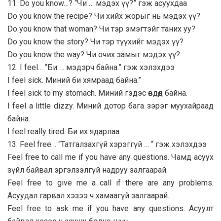
11. Do you know…? “Чи … мэдэх үү?” гэж асуухдаа
Do you know the recipe? Чи хийх жорыг нь мэдэх үү?
Do you know that woman? Чи тэр эмэгтэйг таних уу?
Do you know the story? Чи тэр түүхийг мэдэх үү?
Do you know the way? Чи очих замыг мэдэх үү?
12. I feel… “Би … мэдэрч байна.” гэж хэлэхдээ
I feel sick. Миний би хямраад байна.”
I feel sick to my stomach. Миний гэдэс өвдөөд байна.
I feel a little dizzy. Миний дотор бага зэрэг муухайраад
байна.
I feel really tired. Би их ядарлаа.
13. Feel free… “Татгалзахгүй хэрэггүй … “ гэж хэлэхдээ
Feel free to call me if you have any questions. Чамд асуух
зүйл байвал эргэлзэлгүй надруу залгаарай.
Feel free to give me a call if there are any problems.
Асуудал гарвал хэзээ ч хамаагүй залгаарай.
Feel free to ask me if you have any questions. Асуулт