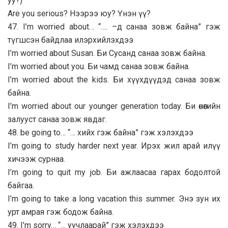
уу?)
Are you serious? Нээрээ юу? Үнэн үү?
47. I’m worried about… “…. –д санаа зовж байна” гэж
түгшсэн байдлаа илэрхийлэхдээ
I’m worried about Susan. Би Сусанд санаа зовж байна.
I’m worried about you. Би чамд санаа зовж байна.
I’m worried about the kids. Би хүүхдүүдэд санаа зовж
байна.
I’m worried about our younger generation today. Би өнөөгийн
залууст санаа зовж явдаг.
48. be going to… “… хийх гэж байна” гэж хэлэхдээ
I’m going to study harder next year. Ирэх жил арай илүү
хичээж сурнаа.
I’m going to quit my job. Би ажлаасаа гарах бодолтой
байгаа.
I’m going to take a long vacation this summer. Энэ зун их
урт амрая гэж бодож байна.
49. I’m sorry… “… уучлаарай” гэж хэлэхдээ