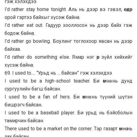
гэж хэлэхдээ
I’d rather stay home tonight. Аль нь дээр вэ гэвэл, өнөөдөр
орой гэртээ байхыг хүсэж байна.
I’d rather eat out. Гадуур хооллосон нь дээр байх гэж
бодож байна.
I’d rather go bowling. Боулинг тоглохоор явсан нь дээр
байхаа.
I’d rather do something else. Ямар нэг өөр зүйл хийхийг
хүсэж байна.
69. I used to…. “Урьд нь … байсан” гэж хэлэхдээ
I used to be a high-school teacher. Би өмнө нь дунд
сургуулийн багш байсан.
I used to be a fan of hers. Би өмнө нь түүний шүтэн
бишрэгч байсан.
I used to be a baseball player. Би урьд нь бэйсболын
тамирчин байсан.
There used to be a market on the corner. Тэр газарт өмнө нь
зах байсан.