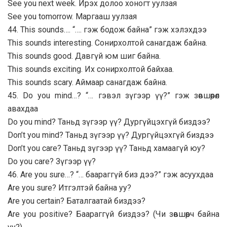
See you next week. Ирэх долоо хоногт уулзая
See you tomorrow. Маргааш уулзая
44. This sounds…. “…. гэж бодож байна” гэж хэлэхдээ
This sounds interesting. Сонирхолтой санагдаж байна.
This sounds good. Давгүй юм шиг байна.
This sounds exciting. Их сонирхолтой байхаа.
This sounds scary. Аймаар санагдаж байна.
45. Do you mind…? “… гэвэл зүгээр үү?” гэж зөвшөөрөл
авахдаа
Do you mind? Таньд зүгээр үү? Дургүйцэхгүй биздээ?
Don’t you mind? Таньд зүгээр үү? Дургүйцэхгүй биздээ
Don’t you care? Таньд зүгээр үү? Таньд хамаагүй юу?
Do you care? Зүгээр үү?
46. Are you sure…? “… баараггүй биз дээ?” гэж асуухдаа
Are you sure? Итгэлтэй байна уу?
Are you certain? Баталгаатай биздээ?
Are you positive? Баараггүй биздээ? (Чи зөвшөөрч байна