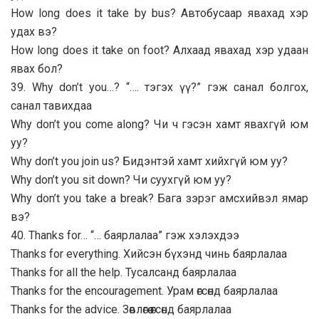
How long does it take by bus? Автобусаар явахад хэр
удах вэ?
How long does it take on foot? Алхаад явахад хэр удаан
явах бол?
39. Why don’t you…? “…. тэгэх үү?” гэж санал болгох,
санал тавихдаа
Why don’t you come along? Чи ч гэсэн хамт явахгүй юм
уу?
Why don’t you join us? Бидэнтэй хамт хийхгүй юм уу?
Why don’t you sit down? Чи суухгүй юм уу?
Why don’t you take a break? Бага зэрэг амсхийвэл ямар
вэ?
40. Thanks for… “… баярлалаа” гэж хэлэхдээ
Thanks for everything. Хийсэн бүхэнд чинь баярлалаа
Thanks for all the help. Тусалсанд баярлалаа
Thanks for the encouragement. Урам өгсөнд баярлалаа
Thanks for the advice. Зөвлөгөө өгсөнд баярлалаа