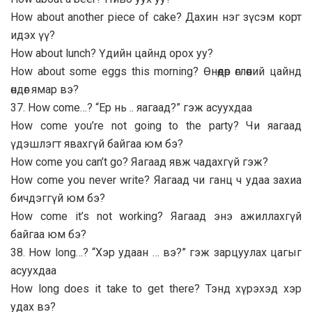
How about another piece of cake? Дахин нэг зүсэм корт
идэх үү?
How about lunch? Үдийн цайнд орох уу?
How about some eggs this morning? Өнөөдөр өглөөний цайнд
өндөг ямар вэ?
37. How come…? “Ер нь .. яагаад?” гэж асуухдаа
How come you’re not going to the party? Чи яагаад
үдэшлэгт явахгүй байгаа юм бэ?
How come you can’t go? Яагаад явж чадахгүй гэж?
How come you never write? Яагаад чи ганц ч удаа захиа
бичдэггүй юм бэ?
How come it’s not working? Яагаад энэ ажиллахгүй
байгаа юм бэ?
38. How long…? “Хэр удаан … вэ?” гэж зарцуулах цагыг
асуухдаа
How long does it take to get there? Тэнд хүрэхэд хэр
удах вэ?