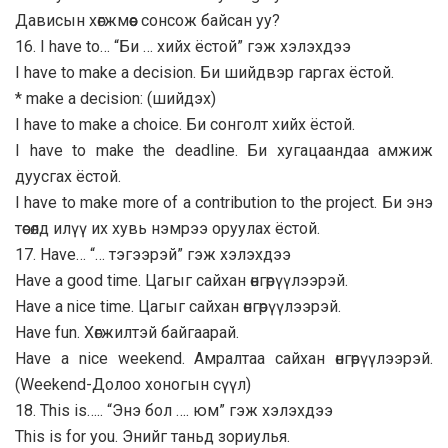
Дависын хөгжмөөс сонсож байсан уу?
16. I have to… “Би … хийх ёстой” гэж хэлэхдээ
I have to make a decision. Би шийдвэр гаргах ёстой.
* make a decision: (шийдэх)
I have to make a choice. Би сонголт хийх ёстой.
I have to make the deadline. Би хугацаандаа амжиж
дуусгах ёстой.
I have to make more of a contribution to the project. Би энэ
төсөлд илүү их хувь нэмрээ оруулах ёстой.
17. Have… “… тэгээрэй” гэж хэлэхдээ
Have a good time. Цагыг сайхан өнгөрүүлээрэй.
Have a nice time. Цагыг сайхан өнгөрүүлээрэй.
Have fun. Хөгжилтэй байгаарай.
Have a nice weekend. Амралтаа сайхан өнгөрүүлээрэй.
(Weekend-Долоо хоногын сүүл)
18. This is….. “Энэ бол …. юм” гэж хэлэхдээ
This is for you. Энийг таньд зориулья.