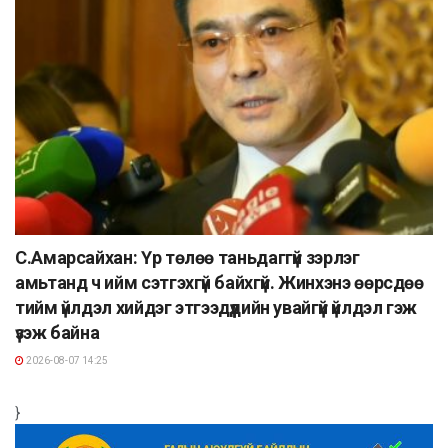
С.Амарсайхан: Үр төлөө таньдаггүй зэрлэг
амьтанд ч ийм сэтгэхгүй байхгүй. Жинхэнэ өөрсдөө
тийм үйлдэл хийдэг этгээдүүдийн увайгүй үйлдэл гэж
үзэж байна
2026-08-07 14:25
}