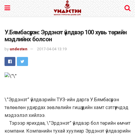
У.Бямбасүрэн: Эрдэнэт үйлдвэр 100 хувь төрийн
мэдлийнх болсон
by
undesten
2017-04-04 13:19
\”Эрдэнэт” үйлдвэрийн ТУЗ-ийн дарга У.Бямбасүрэн
төлөөлөн удирдах зөвлөлийн гишүүдийн хамт сэтгүүлчдэд
мэдээлэл хийлээ.
Тэрээр ярихдаа, \”Эрдэнэт” үйлдвэр бол төрийн өмчит
компани. Компанийн тухай хуулиар Эрдэнэт үйлдвэрийн