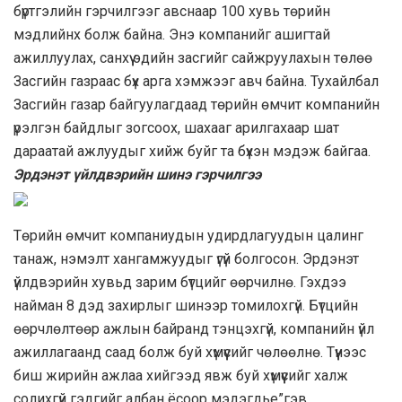
бүртгэлийн гэрчилгээг авснаар 100 хувь төрийн
мэдлийнх болж байна. Энэ компанийг ашигтай
ажиллуулах, санхүү эдийн засгийг сайжруулахын төлөө
Засгийн газраас бүх арга хэмжээг авч байна. Тухайлбал
Засгийн газар байгуулагдаад төрийн өмчит компанийн
үрэлгэн байдлыг зогсоох, шахааг арилгахаар шат
дараатай ажлуудыг хийж буйг та бүхэн мэдэж байгаа.
Эрдэнэт үйлдвэрийн шинэ гэрчилгээ
Төрийн өмчит компаниудын удирдлагуудын цалинг
танаж, нэмэлт хангамжуудыг үгүй болгосон. Эрдэнэт
үйлдвэрийн хувьд зарим бүтцийг өөрчилнө. Гэхдээ
найман 8 дэд захирлыг шинээр томилохгүй. Бүтцийн
өөрчлөлтөөр ажлын байранд тэнцэхгүй, компанийн үйл
ажиллагаанд саад болж буй хүмүүсийг чөлөөлнө. Түүнээс
биш жирийн ажлаа хийгээд явж буй хүмүүсийг халж
солихгүй гэдгийг албан ёсоор мэдэгдье”гэв.