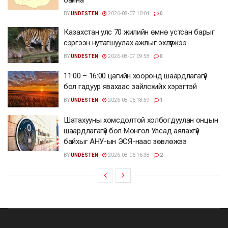
BY
UNDESTEN
2026-08-07 10:04
0
Казахстан улс 70 жилийн өмнө устсан барыг
сэргээн нутагшуулах ажлыг эхлүүлжээ
BY
UNDESTEN
2026-08-07 09:58
0
11:00 – 16:00 цагийн хооронд шаардлагагүй
бол гадуур явахаас зайлсхийх хэрэгтэй
BY
UNDESTEN
2026-08-06 18:59
1
Шатахууны хомсдолтой холбогдуулан онцын
шаардлагагүй бол Монгол Улсад аялахгүй
байхыг АНУ-ын ЭСЯ-наас зөвлөжээ
BY
UNDESTEN
2026-08-06 16:38
2