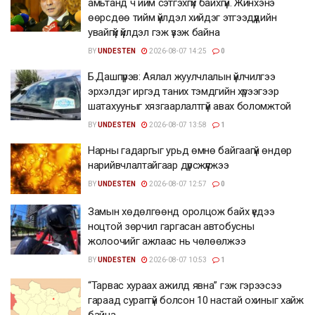
амьтанд ч ийм сэтгэхгүй байхгүй. Жинхэнэ
өөрсдөө тийм үйлдэл хийдэг этгээдүүдийн
увайгүй үйлдэл гэж үзэж байна
BY
UNDESTEN
2026-08-07 14:25
0
Б.Дашпүрэв: Аялал жуулчлалын үйлчилгээ
эрхэлдэг иргэд таних тэмдгийн хүрээгээр
шатахууныг хязгаарлалтгүй авах боломжтой
BY
UNDESTEN
2026-08-07 13:58
1
Нарны гадаргыг урьд өмнө байгаагүй өндөр
нарийвчлалтайгаар дүрсжүүлжээ
BY
UNDESTEN
2026-08-07 12:57
0
Замын хөдөлгөөнд оролцож байх үедээ
ноцтой зөрчил гаргасан автобусны
жолоочийг ажлаас нь чөлөөлжээ
BY
UNDESTEN
2026-08-07 10:53
1
“Тарвас хураах ажилд явна” гэж гэрээсээ
гараад сураггүй болсон 10 настай охиныг хайж
байна