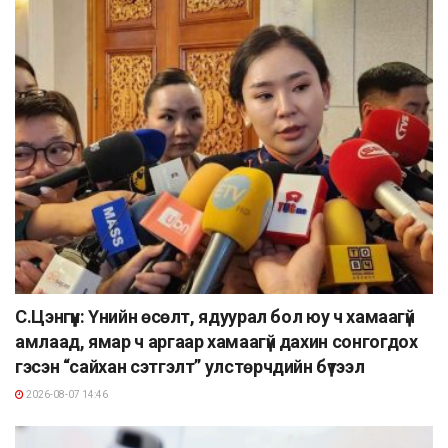
С.Цэнгүүн: Үнийн өсөлт, ядуурал бол юу ч хамаагүй
амлаад, ямар ч аргаар хамаагүй дахин сонгогдох
гэсэн “сайхан сэтгэлт” улстөрчдийн бүтээл
2026-08-07 14:46