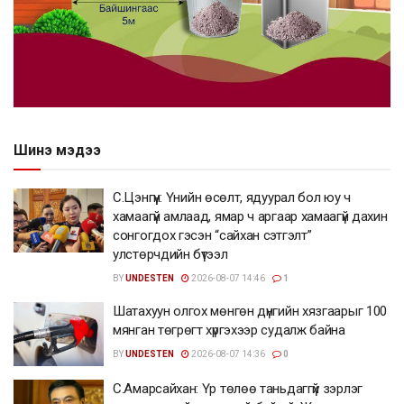
Шинэ мэдээ
С.Цэнгүүн: Үнийн өсөлт, ядуурал бол юу ч
хамаагүй амлаад, ямар ч аргаар хамаагүй дахин
сонгогдох гэсэн “сайхан сэтгэлт”
улстөрчдийн бүтээл
BY
UNDESTEN
2026-08-07 14:46
1
Шатахуун олгох мөнгөн дүнгийн хязгаарыг 100
мянган төгрөгт хүргэхээр судалж байна
BY
UNDESTEN
2026-08-07 14:36
0
С.Амарсайхан: Үр төлөө таньдаггүй зэрлэг