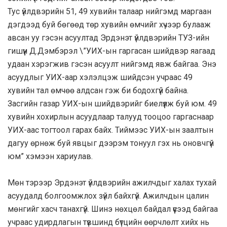
Тус үйлдвэрийн 51, 49 хувийн талаар нийгэмд маргаан
дэгдээд буй бөгөөд төр хувийн өмчийг хүчээр булааж
авсан уу гэсэн асуултад Эрдэнэт үйлдвэрийн ТУЗ-ийн
гишүүн Д.Дэмбэрэл \”УИХ-ын гаргасан шийдвэр яагаад
удаан хэрэгжив гэсэн асуулт нийгэмд явж байгаа. Э
нэ
асуудлыг УИХ-аар хэлэлцэж шийдсэн учраас 49
хувийн тал өмчөө алдсан гэж би бодохгүй байна.
Засгийн газар УИХ-ын шийдвэрийг биелүүлж буй юм. 49
хувийн хохирлын асуудлаар талууд тооцоо гаргаснаар
УИХ-аас тогтоол гарах байх. Тиймээс УИХ-ын заалтын
дагуу өрнөж буй явцыг дээрэм тонуул гэх нь оновчгүй
юм” хэмээн хариулав.
Мөн тэрээр Эрдэнэт үйлдвэрийн ажилчдыг халах тухай
асуудалд болгоомжлох зүйл байхгүй. Ажилчдын цалин
мөнгийг хасч танахгүй. Шинэ нөхцөл байдал үүсээд байгаа
учраас удирдлагын түвшинд бүтцийн өөрчлөлт хийх нь