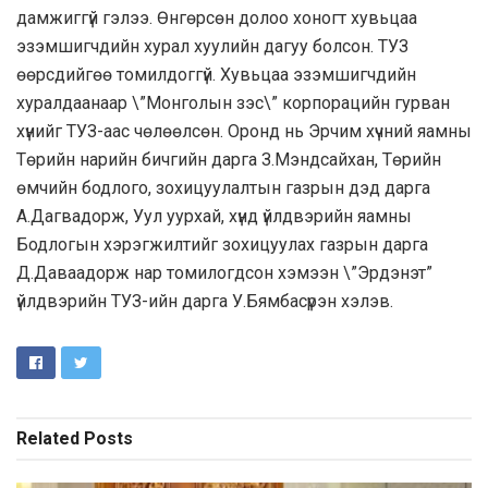
дамжиггүй гэлээ. Өнгөрсөн долоо хоногт хувьцаа
эзэмшигчдийн хурал хуулийн дагуу болсон. ТУЗ
өөрсдийгөө томилдоггүй. Хувьцаа эзэмшигчдийн
хуралдаанаар \”Монголын зэс\” корпорацийн гурван
хүнийг ТУЗ-аас чөлөөлсөн. Оронд нь Эрчим хүчний яамны
Төрийн нарийн бичгийн дарга З.Мэндсайхан, Төрийн
өмчийн бодлого, зохицуулалтын газрын дэд дарга
А.Дагвадорж, Уул уурхай, хүнд үйлдвэрийн яамны
Бодлогын хэрэгжилтийг зохицуулах газрын дарга
Д.Даваадорж нар томилогдсон хэмээн \”Эрдэнэт”
үйлдвэрийн ТУЗ-ийн дарга У.Бямбасүрэн хэлэв.
Related
Posts