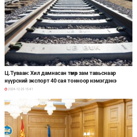
Ц.Туваан: Хил дамнасан төмөр зам тавьснаар
нүүрсний экспорт 40 сая тонноор нэмэгдэнэ
2024-12-25 15:41