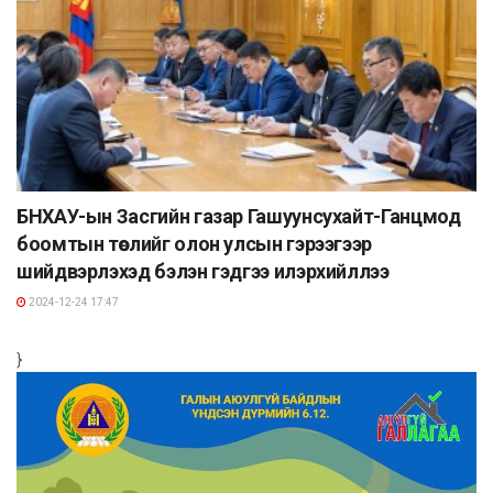
БНХАУ-ын Засгийн газар Гашуунсухайт-Ганцмод
боомтын төслийг олон улсын гэрээгээр
шийдвэрлэхэд бэлэн гэдгээ илэрхийллээ
2024-12-24 17:47
}