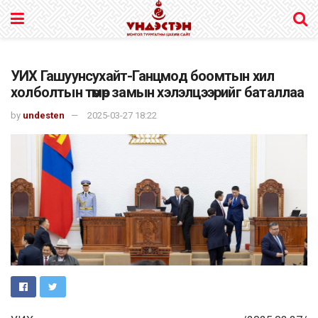
УИХ Гашуунсухайт-Ганцмод боомтын хил
холболтын төмөр замын хэлэлцээрийг баталлаа
by
undesten
2025-03-27 18:22