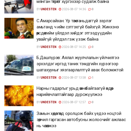
мянган төгрөгт хүргэхээр судалж байна
BY
UNDESTEN
2026-08-07 14:36
0
С.Амарсайхан: Үр төлөө таньдаггүй зэрлэг
амьтанд ч ийм сэтгэхгүй байхгүй. Жинхэнэ
өөрсдөө тийм үйлдэл хийдэг этгээдүүдийн
увайгүй үйлдэл гэж үзэж байна
BY
UNDESTEN
2026-08-07 14:25
0
Б.Дашпүрэв: Аялал жуулчлалын үйлчилгээ
эрхэлдэг иргэд таних тэмдгийн хүрээгээр
шатахууныг хязгаарлалтгүй авах боломжтой
BY
UNDESTEN
2026-08-07 13:58
1
Нарны гадаргыг урьд өмнө байгаагүй өндөр
нарийвчлалтайгаар дүрсжүүлжээ
BY
UNDESTEN
2026-08-07 12:57
0
Замын хөдөлгөөнд оролцож байх үедээ ноцтой
зөрчил гаргасан автобусны жолоочийг ажлаас
нь чөлөөлжээ