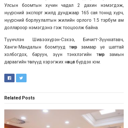
Улсын боомтын хүчин чадал 2 дахин нэмэгдэж,
нүүрсний экспорт жилд дунджаар 165 сая тоннд хүрч,
нүүрсний борлуулалтын жилийн орлого 1.5 тэрбум ам
доллароор нэмэгдэнэ гэж тооцоолж байна.
Түүнчлэн Шивээхүрэн-Сэхээ, Бичигт-Зүүнхатавч,
Ханги-Мандалын боомтууд төмөр замаар үе шаттай
холбогдох, баруун, зүүн тэнхлэгийн төмөр замын
дараагийн төслүүд хэрэгжих нөхцөл бүрдэх юм.
Related
Posts