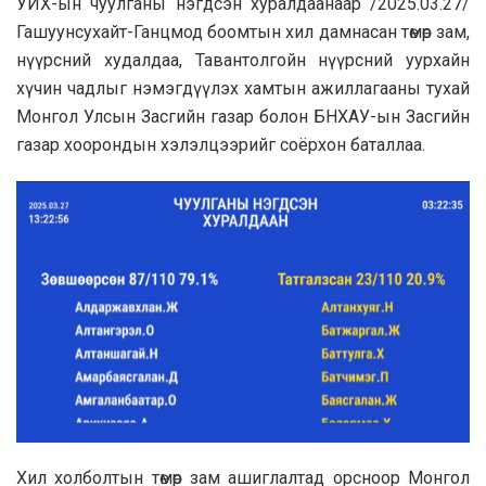
УИХ-ын чуулганы нэгдсэн хуралдаанаар /2025.03.27/
Гашуунсухайт-Ганцмод боомтын хил дамнасан төмөр зам,
нүүрсний худалдаа, Тавантолгойн нүүрсний уурхайн
хүчин чадлыг нэмэгдүүлэх хамтын ажиллагааны тухай
Монгол Улсын Засгийн газар болон БНХАУ-ын Засгийн
газар хоорондын хэлэлцээрийг соёрхон баталлаа.
Хил холболтын төмөр зам ашиглалтад орсноор Монгол