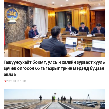
Гашуунсухайт боомт, улсын хилийн зурваст хууль
зөрчиж олгосон 66 га газрыг төрийн мэдэлд буцаан
авлаа
2026-03-05 11:31