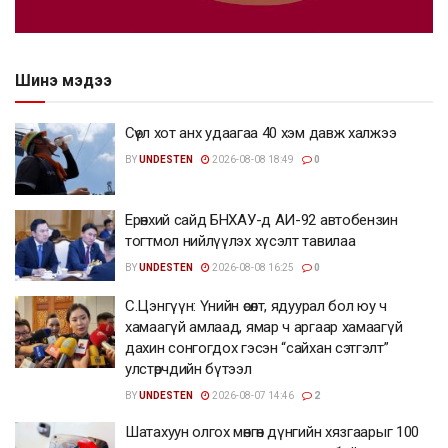
Шинэ мэдээ
Сөүл хот анх удаагаа 40 хэм давж халжээ
BY
UNDESTEN
2026-08-08 18:49
0
Ерөнхий сайд БНХАУ-д АИ-92 автобензин
тогтмол нийлүүлэх хүсэлт тавилаа
BY
UNDESTEN
2026-08-08 16:25
0
С.Цэнгүүн: Үнийн өсөлт, ядуурал бол юу ч
хамаагүй амлаад, ямар ч аргаар хамаагүй
дахин сонгогдох гэсэн “сайхан сэтгэлт”
улстөрчдийн бүтээл
BY
UNDESTEN
2026-08-07 14:46
2
Шатахуун олгох мөнгөн дүнгийн хязгаарыг 100