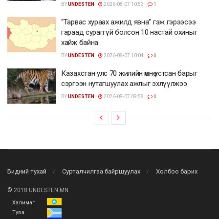
BY
UNDESTEN
2026-08-07 10:53
1
“Тарвас хураах ажилд явна” гэж гэрээсээ
гараад сураггүй болсон 10 настай охиныг
хайж байна
BY
UNDESTEN
2026-08-07 10:04
0
Казахстан улс 70 жилийн өмнө устсан барыг
сэргээн нутагшуулах ажлыг эхлүүлжээ
BY
UNDESTEN
2026-08-07 09:58
0
Бидний тухай
Сурталчилгаа байршуулах
Холбоо барих
©
2018 UNDESTEN.MN
Халимаг
Тува