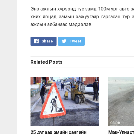
Энэ ажлын хүрээнд тус замд 100м урт авто 
хийх явцад замын хажуугаар гаргасан түр 
ажлын албанаас мэдээлэв.
Share
Tweet
Related
Posts
25 дугаар эмийн сангийн
Мөрөн-Улиа