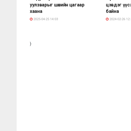
уулзварыг шөнийн цагаар
цэвдэг үүсэ
хаана
байна
2025-04-25 14:03
2024-02-26 12:
}