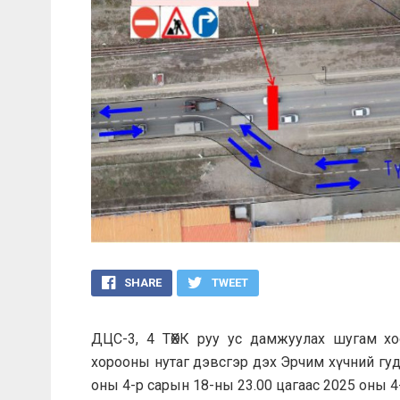
SHARE
TWEET
ДЦС-3, 4 ТӨХК руу ус дамжуулах шугам хо
хорооны нутаг дэвсгэр дэх Эрчим хүчний гу
оны 4-р сарын 18-ны 23.00 цагаас 2025 оны 4-