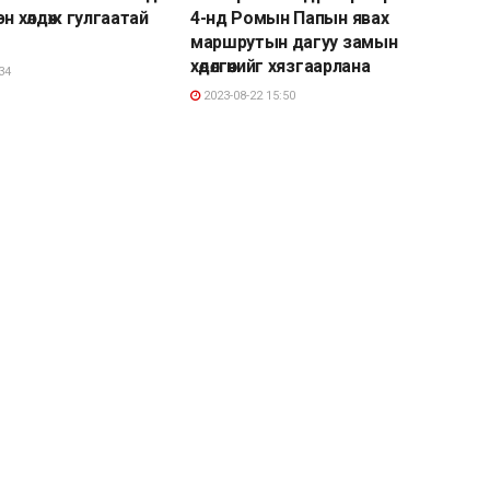
н хөлдөж гулгаатай
4-нд Ромын Папын явах
маршрутын дагуу замын
хөдөлгөөнийг хязгаарлана
34
2023-08-22 15:50