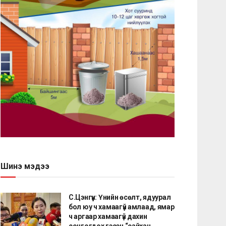
Шинэ мэдээ
С.Цэнгүүн: Үнийн өсөлт, ядуурал
бол юу ч хамаагүй амлаад, ямар
ч аргаар хамаагүй дахин
сонгогдох гэсэн “сайхан