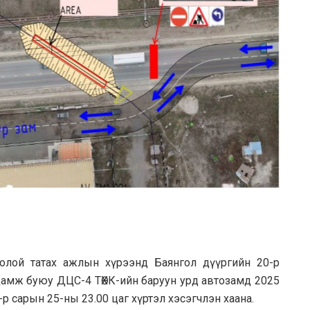
олой татах ажлын хүрээнд Баянгол дүүргийн 20-р
дамж буюу ДЦС-4 ТӨХК-ийн баруун урд автозамд 2025
р сарын 25-ны 23.00 цаг хүртэл хэсэгчлэн хаана.