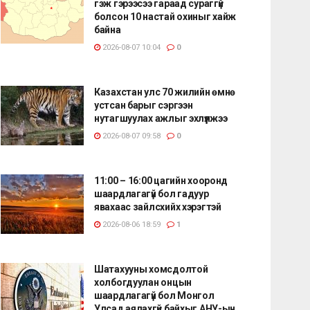
гэж гэрээсээ гараад сураггүй
болсон 10 настай охиныг хайж
байна
2026-08-07 10:04
0
Казахстан улс 70 жилийн өмнө
устсан барыг сэргээн
нутагшуулах ажлыг эхлүүлжээ
2026-08-07 09:58
0
11:00 – 16:00 цагийн хооронд
шаардлагагүй бол гадуур
явахаас зайлсхийх хэрэгтэй
2026-08-06 18:59
1
Шатахууны хомсдолтой
холбогдуулан онцын
шаардлагагүй бол Монгол
Улсад аялахгүй байхыг АНУ-ын