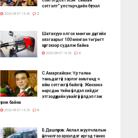
сэтгэлт” улстөрчдийн бүтээл
2026-08-07 14:46
2
Шатахуун олгох мөнгөн дүнгийн
хязгаарыг 100 мянган төгрөгт
хүргэхээр судалж байна
2026-08-07 14:36
0
С.Амарсайхан: Үр төлөө
таньдаггүй зэрлэг амьтанд ч
ийм сэтгэхгүй байхгүй. Жинхэнэ
өөрсдөө тийм үйлдэл хийдэг
этгээдүүдийн увайгүй үйлдэл гэж
үзэж байна
2026-08-07 14:25
0
Б.Дашпүрэв: Аялал жуулчлалын
үйлчилгээ эрхэлдэг иргэд таних