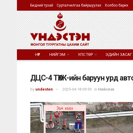
Бидний тухай
Сурталчилгаа байршуулах
Холбоо барих
НҮҮР
НИЙГЭМ
УЛС ТӨР
ЭДИЙН ЗАСАГ
ДЦС-4 ТӨХК-ийн баруун урд ав
by
undesten
2025-04-18 09:59
in
Нийслэл