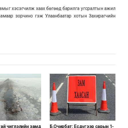
замыг хэсэгчилж хаах бөгөөд барилга угсралтын ажил
замаар зорчино гэж Улаанбаатар хотын Захирагчийн
стай чиглэлийн замд
Б.Очирбат: Есдүгээр сарын 1-