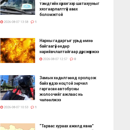
тэмдгийн хүрээгээр шатахууныг
хязгаарлалтгүй авах
боломжтой
2026-08-07 13:58
1
Нарны гадаргыг урьд өмнө
байгаагүй өндөр
нарийвчлалтайгаар дүрсжүүлжээ
2026-08-07 12:57
0
Замын хөдөлгөөнд оролцож
байх үедээ ноцтой зөрчил
гаргасан автобусны
жолоочийг ажлаас нь
чөлөөлжээ
2026-08-07 10:53
1
“Тарвас хураах ажилд явна”