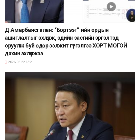
Д.Амарбаясгалан: “Бортээг”-ийн ордын
ашиглалтыг эхлүүлж, эдийн засгийн эргэлтэд
оруулж буй өдөр ээлжит гүтгэлгээ ХОРТ МОГОЙ
дахин эхлүүлжээ
2026-06-22 13:21