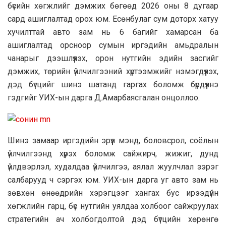
бүсийн хөгжлийг дэмжих бөгөөд 2026 оны 8 дугаар
сард ашиглалтад орох юм. Есөнбулаг сум доторх хатуу
хучилттай авто зам нь 6 багийг хамарсан ба
ашиглалтад орсноор сумын иргэдийн амьдралын
чанарыг дээшлүүлэх, орон нутгийн эдийн засгийг
дэмжих, төрийн үйлчилгээний хүртээмжийг нэмэгдүүлэх,
дэд бүтцийг шинэ шатанд гаргах боломж бүрдүүлнэ
гэдгийг УИХ-ын дарга Д.Амарбаясгалан онцоллоо.
Шинэ замаар иргэдийн эрүүл мэнд, боловсрол, соёлын
үйлчилгээнд хүрэх боломж сайжирч, жижиг, дунд
үйлдвэрлэл, худалдаа үйлчилгээ, аялал жуулчлал зэрэг
салбарууд ч сэргэх юм. УИХ-ын дарга уг авто зам нь
зөвхөн өнөөдрийн хэрэгцээг хангах бус ирээдүйн
хөгжлийн гарц, бүс нутгийн уялдаа холбоог сайжруулах
стратегийн ач холбогдолтой дэд бүтцийн хөрөнгө