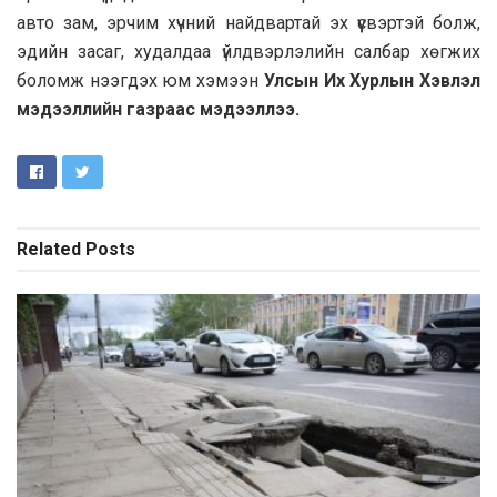
авто зам, эрчим хүчний найдвартай эх үүсвэртэй болж,
эдийн засаг, худалдаа үйлдвэрлэлийн салбар хөгжих
боломж нээгдэх юм хэмээн
Улсын Их Хурлын Хэвлэл
мэдээллийн газраас мэдээллээ.
Related
Posts