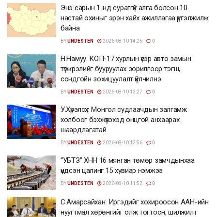
Энэ сарын 1-нд сураггүй алга болсон 10
настай охиныг эрэн хайх ажиллагаа үргэлжилж
байна
BY
UNDESTEN
2026-08-10 14:25
0
Н.Намуу: КОП-17 хурлын үеэр авто замын
түгжрэлийг бууруулах зорилгоор тэгш,
сондгойн зохицуулалт үйлчилнэ
BY
UNDESTEN
2026-08-10 13:27
0
У.Хүрэлсүх: Монгол судлаачдын залгамж
холбоог бэхжүүлэхэд онцгой анхаарах
шаардлагатай
BY
UNDESTEN
2026-08-10 12:56
0
“УБТЗ” ХНН 16 мянган төмөр замчдынхаа
үндсэн цалинг 15 хувиар нэмжээ
BY
UNDESTEN
2026-08-10 11:52
0
С.Амарсайхан: Иргэдийг хохироосон ААН-ийн
нуугтмал хөрөнгийг олж тогтоон, шилжилт