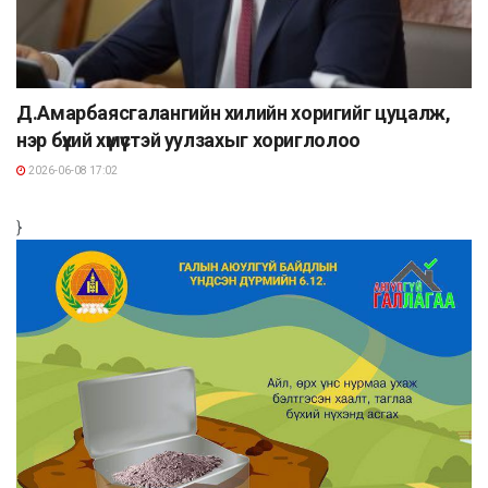
Д.Амарбаясгалангийн хилийн хоригийг цуцалж,
нэр бүхий хүмүүстэй уулзахыг хориглолоо
2026-06-08 17:02
}