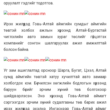
оруулалт гэдгийг тодотгов.
Ирэх жилүүдэд Говь-Алтай аймгийн сумдыг аймгийн
төвтэй холбох ажлын хүрээнд Алтай-Бургастай
чиглэлийн авто замын зураг төслийг гүйцэтгэх
компанийг сонгон шалгаруулах ажил амжилттай
болсон байна.
Уг зам ашиглалтад орсноор Шарга, Бугат, Цээл, Алтай
сумд аймгийн төвтэй хатуу хучилттай авто замаар
холбогдох юм. Бүсчилсэн хөгжлийн бодлогын хүрээнд
баруун бүсийг эрчим хүчний төв болгохоор
шийдвэрлэсэн. Энэ хүрээнд Говь-Алтай аймагт
сэргээгдэх эрчим хүчний судалгааны төв барих ажил
ирэх жилүүдэд эхэлнэ. Ингэснээр Говь-Алтай аймаг