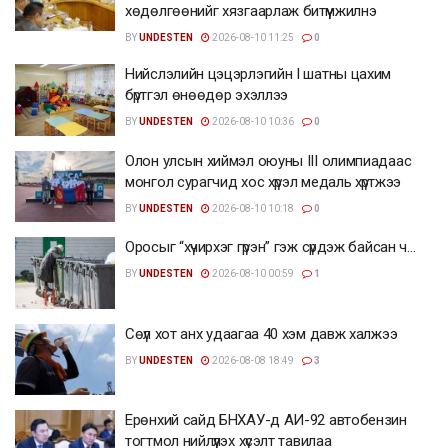
хөдөлгөөнийг хязгаарлаж битүүмжилнэ
BY
UNDESTEN
2026-08-10 11:25
0
Нийслэлийн цэцэрлэгийн I шатны цахим
бүртгэл өнөөдөр эхэллээ
BY
UNDESTEN
2026-08-10 10:36
0
Олон улсын хиймэл оюуны III олимпиадаас
монгол сурагчид хос хүрэл медаль хүртжээ
BY
UNDESTEN
2026-08-10 10:18
0
Оросыг “хүчирхэг гүрэн” гэж сүрдэж байсан ч…
BY
UNDESTEN
2026-08-10 00:59
1
Сөүл хот анх удаагаа 40 хэм давж халжээ
BY
UNDESTEN
2026-08-08 18:49
3
Ерөнхий сайд БНХАУ-д АИ-92 автобензин
тогтмол нийлүүлэх хүсэлт тавилаа