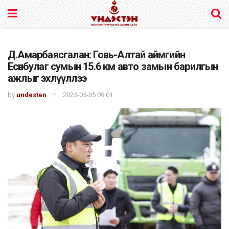
Д.Амарбаясгалан: Говь-Алтай аймгийн
Есөнбулаг сумын 15.6 км авто замын барилгын
ажлыг эхлүүллээ
by
undesten
2025-05-05 09:01