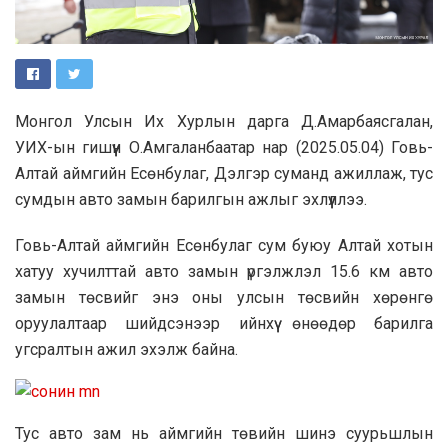
Монгол Улсын Их Хурлын дарга Д.Амарбаясгалан,
УИХ-ын гишүүн О.Амгаланбаатар нар (2025.05.04) Говь-
Алтай аймгийн Есөнбулаг, Дэлгэр суманд ажиллаж, тус
сумдын авто замын барилгын ажлыг эхлүүллээ.
Говь-Алтай аймгийн Есөнбулаг сум буюу Алтай хотын
хатуу хучилттай авто замын үргэлжлэл 15.6 км авто
замын төсвийг энэ оны улсын төсвийн хөрөнгө
оруулалтаар шийдсэнээр ийнхүү өнөөдөр барилга
угсралтын ажил эхэлж байна.
Тус авто зам нь аймгийн төвийн шинэ суурьшлын