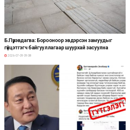
Б.Пүрэвдагва: Борооноор эвдэрсэн замуудыг
гүйцэтгэгч байгууллагаар шуурхай засуулна
2026-07-09 09:08