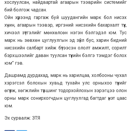
хослуулсан, найдвартай агаарын тээврийн системийг
бий болгож чадсан.
Ойн хүрээнд гаргаж буй шуудангийн марк бол нисэх
хүчин, агаарын тээвэр, иргэний нисэхийн бахархалт түүх,
хичээл зүтгэлийг мөнхөлсөн нэгэн бэлгэдэл юм. Тус
марк нь зөвхөн цуглуулгын эд зүйл бус, харин бидний
нисэхийн салбарт хийж бүтээсэн ололт амжилт, сорилт
бэрхшээлийг даван туулсан түүхийн бэлгэ тэмдэг болох
юм” гэв.
Дашрамд дурдахад, марк нь харилцаа, холбооны чухал
хэрэгсэл болохын хувьд тухайн улс орныхоо түүхийг
өгүүлж, хөгжлийн түвшинг тодорхойлохын зэрэгцээ олон
орны марк сонирхогчдын цуглуулгад багтдаг үнэт цаас
юм.
Эх сурвалж: ЗТЯ