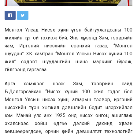
Монгол Улсад Нисэх хүчин үүсгэн байгуулагдсаны 100
жилийн түүхт ой тохиож буй. Энэ хүрээнд Зам, тээврийн
яам, Иргэний нисэхийн ерөнхий газар, “Монгол
шуудан” ХК хамтран “Монгол Улсын Нисэх хүчний 100
жил” сэдэвт шуудангийн шинэ маркийг бүтээж,
гүйлгээнд гаргалаа.
Арга хэмжээг нээж Зам, тээврийн сайд
Б.Дэлгэрсайхан “Нисэх хүчний 100 жил гэдэг бол
Монгол Улсын нисэх хүчин, агаарын тээвэр, иргэний
нисэхийн түүхэн хөгжил дэвшлийн бодит илэрхийлэл
юм. Манай улс анх 1925 онд нисэх онгоц ашиглаж
эхэлснээс хойш өдгөө дэлхий дахинд хүлээн
зөвшөөрөгдсөн, орчин үеийн дэвшилтэт технологийг