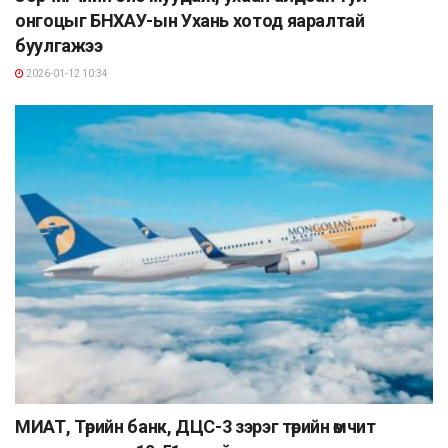
онгоцыг БНХАУ-ын Ухань хотод яаралтай
буулгажээ
2026-01-12 10:34
МИАТ, Төрийн банк, ДЦС-3 зэрэг төрийн өмчит