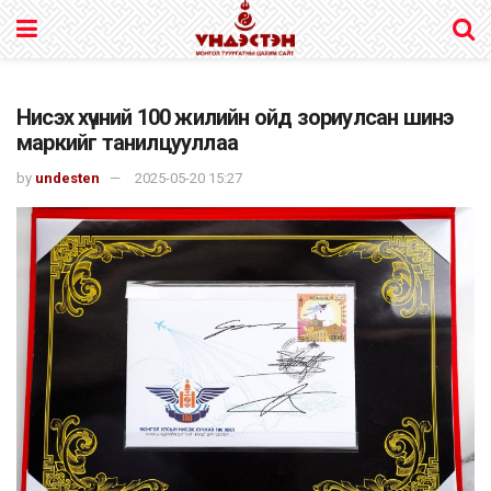
Нисэх хүчний 100 жилийн ойд зориулсан шинэ
маркийг танилцууллаа
by
undesten
2025-05-20 15:27