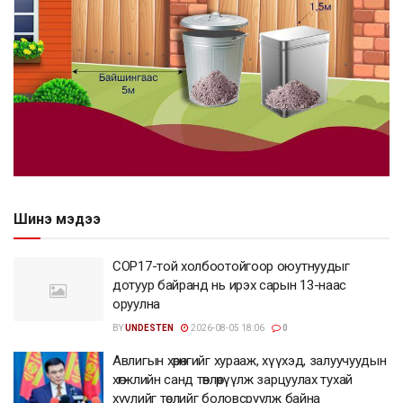
Шинэ мэдээ
COP17-той холбоотойгоор оюутнуудыг
дотуур байранд нь ирэх сарын 13-наас
оруулна
BY
UNDESTEN
2026-08-05 18:06
0
Авлигын хөрөнгийг хурааж, хүүхэд, залуучуудын
хөгжлийн санд төвлөрүүлж зарцуулах тухай
хуулийг төслийг боловсруулж байна