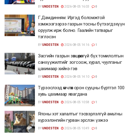
BY
UNDESTEN
2026-08-05 16:03
0
Г.Дамдинням: Иргэд боломжтой
хэмжээгээрээ газрын тосны бүтээгдэхүүн
оруулж ирж болно. Гаалийн татварыг
тэглэсэн
BY
UNDESTEN
2026-08-05 14:16
1
Засгийн газрын зөвшөөрөлгүй бүх томилолтын
санхүүжилтийг зогсоож, хурал, чуулганыг
цахимаар хийнэ гэв
BY
UNDESTEN
2026-08-05 14:10
0
Түрээслээд өмчлөх орон сууцны бүртгэл 100
хувь цахимаар явагдана
BY
UNDESTEN
2026-08-05 10:58
1
Японы хэт халалтыг тэсвэрлэлгүй амьтны
хүрээлэнгийн гурван эрслэн үхжээ
BY
UNDESTEN
2026-08-05 10:49
0