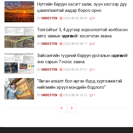
Нутгийн баруун хэсэгт халж, зүүн хэсгээр дуу
цахилгаантай аадар бороо орно
BY
UNDESTEN
2026-08-05 08:44
0
Толгойтыг 3, 4 дүгээр хороололтой холбосон
авто замын хөдөлгөөнийг хэсэгчлэн хаана
BY
UNDESTEN
2026-08-05 08:17
0
Зайсангийн гүүрний баруун урсгалын хөдөлгөөнийг
энэ сарын 7-ноос хаана
BY
UNDESTEN
2026-08-05 07:57
1
“Явган алхалт бол иргэн бүрд хүртээмжтэй
нийгмийн эрүүл мэндийн бодлого”
BY
UNDESTEN
2026-08-04 16:13
1