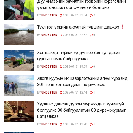
Дуу чимээний зөрчилтэй тээврийн хэрэгслийн
үзлэг оношилгоог хүчингүй болгоно
BY
UNDESTEN
2026-07-31 22:54
7
Туул гол үерийн аюултай түвшинг давжээ
BY
UNDESTEN
2026-07-31 22:32
0
Хог шахдаг төхөөрөмж үр дүнгээ өгсөн тул дахин
гурвыг нэмж байршуулжээ
BY
UNDESTEN
2026-07-31 19:59
0
Хөвсгөл нуурын их цэвэрлэгээний аяны хүрээнд
301 тонн хог хаягдлыг төвлөрүүлжээ
BY
UNDESTEN
2026-07-31 12:44
1
Хуулиас давсан дүрэм журмуудыг хүчингүй
болгуулж, 30 байгууллагын 83 дүрэм журмыг
цэгцэлжээ
BY
UNDESTEN
2026-07-31 12:28
1