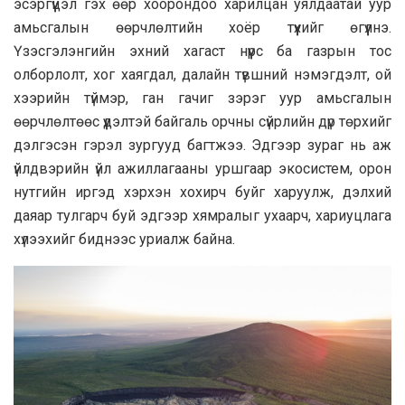
эсэргүүцэл гэх өөр хоорондоо харилцан уялдаатай уур
амьсгалын өөрчлөлтийн хоёр түүхийг өгүүлнэ.
Үзэсгэлэнгийн эхний хагаст нүүрс ба газрын тос
олборлолт, хог хаягдал, далайн түвшний нэмэгдэлт, ой
хээрийн түймэр, ган гачиг зэрэг уур амьсгалын
өөрчлөлтөөс үүдэлтэй байгаль орчны сүйрлийн дүр төрхийг
дэлгэсэн гэрэл зургууд багтжээ. Эдгээр зураг нь аж
үйлдвэрийн үйл ажиллагааны уршгаар экосистем, орон
нутгийн иргэд хэрхэн хохирч буйг харуулж, дэлхий
даяар тулгарч буй эдгээр хямралыг ухаарч, хариуцлага
хүлээхийг биднээс уриалж байна.