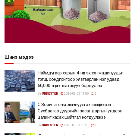
Шинэ мэдээ
Наймдугаар сарын 4-нөөс эхлэн машинуудыг
тэгш, сондгойгоор хязгаарлан нэг удаад
50,000 төгрөгт шатахуун борлуулна
BY
UNDESTEN
2026-08-03 14:00
0
С.Зориг агсны хөшөөг нүүлгэх зөвшөөрөл өгсөн
Сүхбаатар дүүргийн засаг даргын үндсэн
цалинг хасах шийтгэл ногдуулжээ
BY
UNDESTEN
2026-08-03 13:55
0