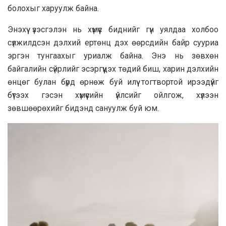
болохыг харуулж байна.
Энэхүү үзэсгэлэн нь хүмүүс биднийг гүн уялдаа холбоо
сүлжилдсэн дэлхий ертөнц дэх өөрсдийн байр сууриа
эргэн тунгаахыг уриалж байна. Энэ нь зөвхөн
байгалийн сүйрлийг эсэргүүцэх төдий биш, харин дэлхийн
өнцөг булан бүрд өрнөж буй илүү тогтвортой ирээдүйг
бүтээх гэсэн хүмүүсийн үйлсийг ойлгож, хүлээн
зөвшөөрөхийг бидэнд сануулж буй юм.