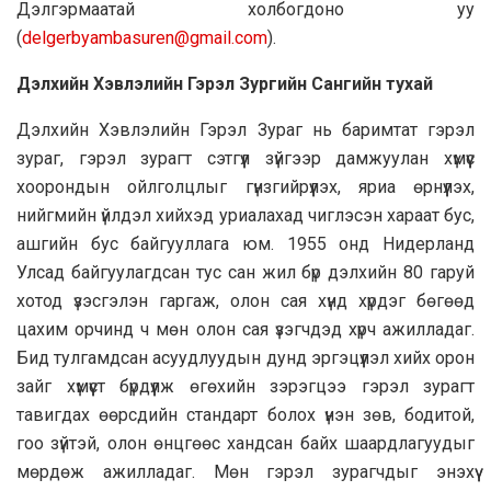
Дэлгэрмаатай холбогдоно уу
(
delgerbyambasuren@gmail.com
).
Дэлхийн Хэвлэлийн Гэрэл Зургийн Сангийн тухай
Дэлхийн Хэвлэлийн Гэрэл Зураг нь баримтат гэрэл
зураг, гэрэл зурагт сэтгүүл зүйгээр дамжуулан хүмүүс
хоорондын ойлголцлыг гүнзгийрүүлэх, яриа өрнүүлэх,
нийгмийн үйлдэл хийхэд уриалахад чиглэсэн хараат бус,
ашгийн бус байгууллага юм. 1955 онд Нидерланд
Улсад байгуулагдсан тус сан жил бүр дэлхийн 80 гаруй
хотод үзэсгэлэн гаргаж, олон сая хүнд хүрдэг бөгөөд
цахим орчинд ч мөн олон сая үзэгчдэд хүрч ажилладаг.
Бид тулгамдсан асуудлуудын дунд эргэцүүлэл хийх орон
зайг хүмүүст бүрдүүлж өгөхийн зэрэгцээ гэрэл зурагт
тавигдах өөрсдийн стандарт болох үнэн зөв, бодитой,
гоо зүйтэй, олон өнцгөөс хандсан байх шаардлагуудыг
мөрдөж ажилладаг. Мөн гэрэл зурагчдыг энэхүү