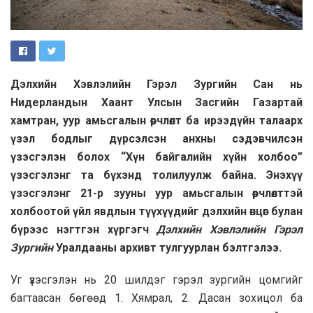
Дэлхийн Хэвлэлийн Гэрэл Зургийн Сан нь
Нидерландын Хаант Улсын Засгийн Газартай
хамтран, уур амьсгалын өөрчлөлт ба ирээдүйн талаарх
үзэл бодлыг дүрсэлсэн анхны сэдэвчилсэн
үзэсгэлэн болох “Хүн байгалийн хүйн холбоо”
үзэсгэлэнг та бүхэнд толилуулж байна. Энэхүү
үзэсгэлэнг 21-р зууны уур амьсгалын өөрчлөлттэй
холбоотой үйл явдлын түүхүүдийг дэлхийн өнцөг булан
бүрээс нэгтгэн хүргэгч
Дэлхийн Хэвлэлийн Гэрэл
Зургийн
Уралдааны архивт тулгуурлан бэлтгэлээ.
Уг үзэсгэлэн нь 20 шилдэг гэрэл зургийн цомгийг
багтаасан бөгөөд 1. Хямрал, 2. Дасан зохицол ба