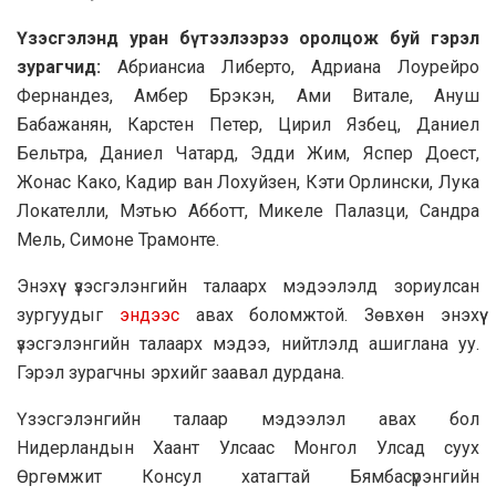
Үзэсгэлэнд
уран бүтээлээрээ
оролцож буй гэрэл
зурагчид:
Абриансиа Либерто, Адриана Лоурейро
Фернандез, Амбер Брэкэн, Ами Витале, Ануш
Бабажанян, Карстен Петер, Цирил Язбец, Даниел
Бельтра, Даниел Чатард, Эдди Жим, Яспер Доест,
Жонас Како, Кадир ван Лохуйзен, Кэти Орлински, Лука
Локателли, Мэтью Абботт, Микеле Палазци, Сандра
Мель, Симоне Трамонте.
Энэхүү үзэсгэлэнгийн талаарх мэдээлэлд зориулсан
зургуудыг
эндээс
авах боломжтой. Зөвхөн энэхүү
үзэсгэлэнгийн талаарх мэдээ, нийтлэлд ашиглана уу.
Гэрэл зурагчны эрхийг заавал дурдана.
Үзэсгэлэнгийн талаар мэдээлэл авах бол
Нидерландын Хаант Улсаас Монгол Улсад суух
Өргөмжит Консул хатагтай Бямбасүрэнгийн