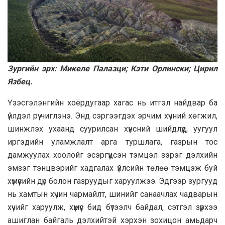
Зургийн эрх: Микеле Палазци; Кэти Орлински; Цирил
Язбец.
Үзэсгэлэнгийн хоёрдугаар хагас нь итгэл найдвар ба
үйлдэл рүү чиглэнэ. Энд сэргээгдэх эрчим хүчний хөгжил,
шинжлэх ухаанд суурилсан хүнсний шийдлүүд, уугуул
иргэдийн уламжлалт арга туршлага, газрын тос
дамжуулах хоолойг эсэргүүцсэн тэмцэл зэрэг дэлхийн
эмзэг тэнцвэрийг хадгалах үйлсийн төлөө тэмцэж буй
хүмүүсийн дүр болон газруудыг харуулжээ. Эдгээр зургууд
нь хамтын хүчин чармайлт, шинийг санаачлах чадварын
хүчийг харуулж, хүмүүс бид бүтээлч байдал, сэтгэл зүрхээ
ашиглан байгаль дэлхийтэй хэрхэн зохицон амьдарч