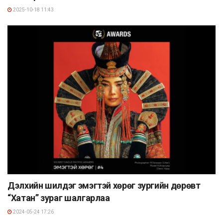
2025-10-18 11:43
Дэлхийн шилдэг эмэгтэй хөрөг зургийн дөрөвт
“Хатан” зураг шалгарлаа
2024-05-24 17:26