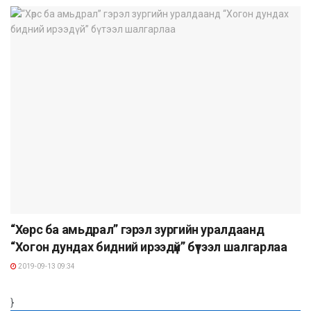
“Хөрс ба амьдрал” гэрэл зургийн уралдаанд
“Хогон дундах бидний ирээдүй” бүтээл шалгарлаа
2019-09-13 09:34
}