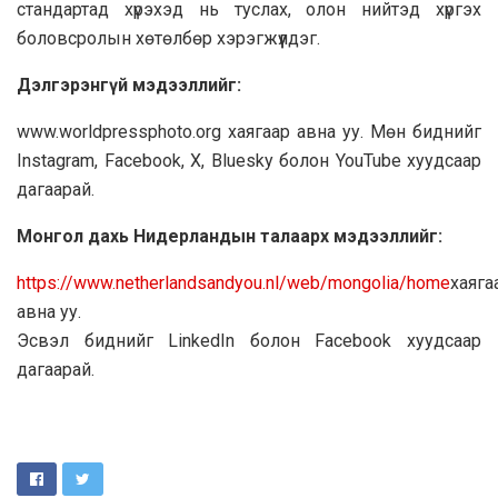
стандартад хүрэхэд нь туслах, олон нийтэд хүргэх
боловсролын хөтөлбөр хэрэгжүүлдэг.
Дэлгэрэнгүй мэдээллийг:
www.worldpressphoto.org хаягаар авна уу. Мөн биднийг
Instagram, Facebook, X, Bluesky болон YouTube хуудсаар
дагаарай.
Монгол дахь Нидерландын талаарх мэдээллийг:
https://www.netherlandsandyou.nl/web/mongolia/home
хаяга
авна уу.
Эсвэл биднийг LinkedIn болон Facebook хуудсаар
дагаарай.