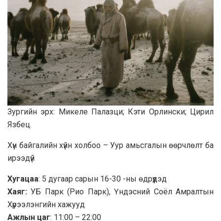
Зургийн эрх: Микеле Палазци; Кэти Орлински; Цирил
Язбец.
Хүн байгалийн хүйн холбоо – Уур амьсгалын өөрчлөлт ба
ирээдүй
Хугацаа
: 5 дугаар сарын 16-30 -ны өдрүүдэд
Хаяг
:
УБ Парк (Рио Парк), Үндэсний Соёл Амралтын
Хүрээлэнгийн хажууд
Ажлын цаг
: 11:00 – 22:00