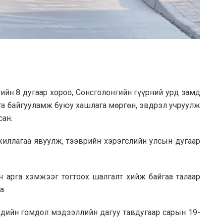
гийн 8 дугаар хороо, Сонсголонгийн гүүрний урд замд
га байгууламж буюу хашлага мөргөн, эвдрэл учруулж
сан.
иллагаа явуулж, тээврийн хэрэгслийн улсын дугаар
н арга хэмжээг тогтоох шалгалт хийж байгаа талаар
а.
эдийн гомдол мэдээллийн дагуу тавдугаар сарын 19-