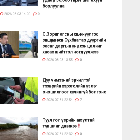
борлуулна
2026-08-03 14:00
0
С.Зориг агсны хөшөөг нүүлгэх
зөвшөөрөл өгсөн Сүхбаатар дүүргийн
засаг даргын үндсэн цалинг
хасах шийтгэл ногдуулжээ
2026-08-03 13:55
0
Дуу чимээний зөрчилтэй
тээврийн хэрэгслийн үзлэг
оношилгоог хүчингүй болгоно
2026-07-31 22:54
7
Туул гол үерийн аюултай
түвшинг давжээ
2026-07-31 22:32
0