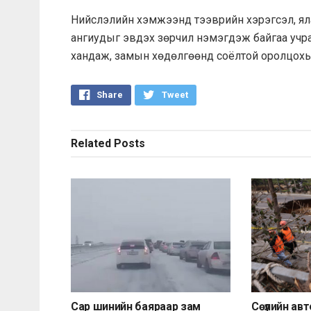
Нийслэлийн хэмжээнд тээврийн хэрэгсэл, ял
ангиудыг эвдэх зөрчил нэмэгдэж байгаа учра
хандаж, замын хөдөлгөөнд соёлтой оролцохы
Share
Tweet
Related
Posts
Сар шинийн баяраар зам
Сөүлийн ав