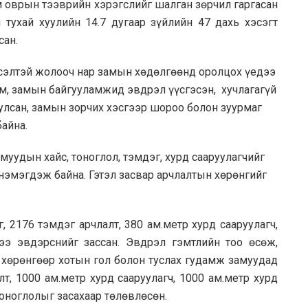
ом оврын тээврийн хэрэгслийг шалган зөрчил гаргасан
тухай хуулийн 14.7 дугаар зүйлийн 47 дахь хэсэгт
сан.
сэлтэй жолооч нар замын хөдөлгөөнд оролцох үедээ
ам, замын байгууламжид эвдрэл үүсгэсэн, хучлагагүй
улсан, замын зорчих хэсгээр шороо болон зуурмаг
байна.
уудын хайс, тоноглол, тэмдэг, хурд сааруулагчийг
нэмэгдэж байна. Гэтэл засвар арчлалтын хөрөнгийг
, 2176 тэмдэг арчлалт, 380 ам.метр хурд сааруулагч,
ээ эвдэрснийг зассан. Эвдрэл гэмтлийн тоо өсөж,
хөрөнгөөр хотын гол болон туслах гудамж замуудад
т, 1000 ам.метр хурд сааруулагч, 1000 ам.метр хурд
тоноглолыг засахаар төлөвлөсөн.