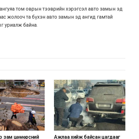
ангуяа том оврын тээврийн хэрэгсэл авто замын эд
ас жолооч та бүхэн авто замын эд ангид гамтай
г уриалж байна.
то зам цөмөрсний
Ажлаа хийж байсан цагдааг