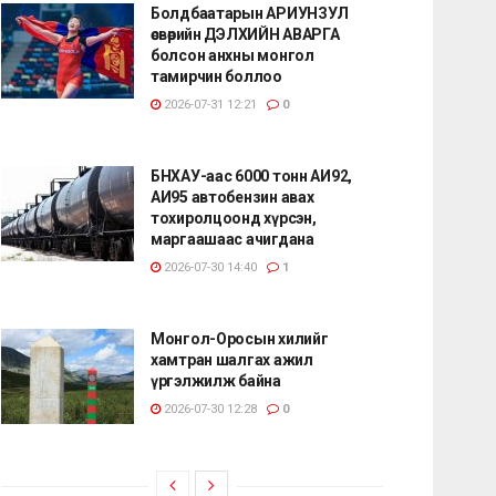
Болдбаатарын АРИУНЗУЛ
өсвөрийн ДЭЛХИЙН АВАРГА
болсон анхны монгол
тамирчин боллоо
2026-07-31 12:21
0
БНХАУ-аас 6000 тонн АИ92,
АИ95 автобензин авах
тохиролцоонд хүрсэн,
маргаашаас ачигдана
2026-07-30 14:40
1
Монгол-Оросын хилийг
хамтран шалгах ажил
үргэлжилж байна
2026-07-30 12:28
0