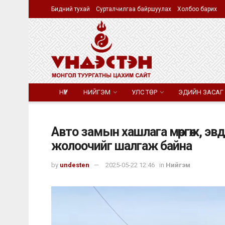
Бидний тухай
Сурталчилгаа байршуулах
Холбоо барих
НҮҮР
НИЙГЭМ
УЛС ТӨР
ЭДИЙН ЗАСАГ
Авто замын хашлага мөргөж, эв
жолоочийг шалгаж байна
by
undesten
2025-05-22 12:46
in
Нийгэм