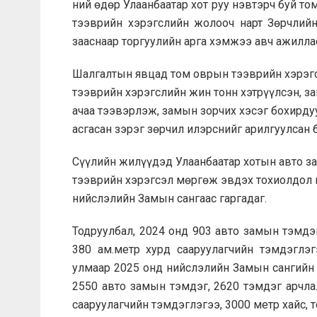
ний өдөр Улаанбаатар хот руу нэвтэрч буй т
тээврийн хэрэгслийн жолооч нарт Зөрчлийн 
зааснаар торгуулийн арга хэмжээ авч ажилла
Шалгалтын явцад том оврын тээврийн хэрэг
тээврийн хэрэгслийн жин тонн хэтрүүлсэн, з
ачаа тээвэрлэж, замын зорчих хэсэг бохирду
асгасан зэрэг зөрчил илэрснийг арилгуулсан 
Сүүлийн жилүүдэд Улаанбаатар хотын авто зам
тээврийн хэрэгсэл мөргөж эвдэх тохиолдол 
нийслэлийн Замын сангаас гаргадаг.
Тодруулбал, 2024 онд 903 авто замын тэмдэг
380 ам.метр хурд сааруулагчийн тэмдэглэг
улмаар 2025 онд нийслэлийн Замын сангийн 
2550 авто замын тэмдэг, 2620 тэмдэг арчлал
сааруулагчийн тэмдэглэгээ, 3000 метр хайс, 