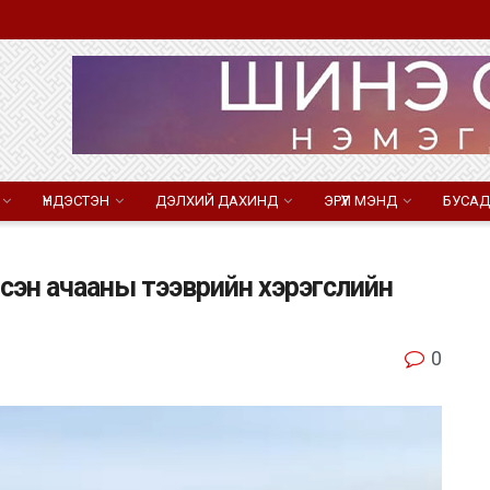
ҮНДЭСТЭН
ДЭЛХИЙ ДАХИНД
ЭРҮҮЛ МЭНД
БУСАД
дсэн ачааны тээврийн хэрэгслийн
0