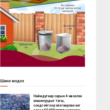
Шинэ мэдээ
Наймдугаар сарын 4-нөөс эхлэн
машинуудыг тэгш,
сондгойгоор хязгаарлан нэг
удаад 50,000 төгрөгт шатахуун