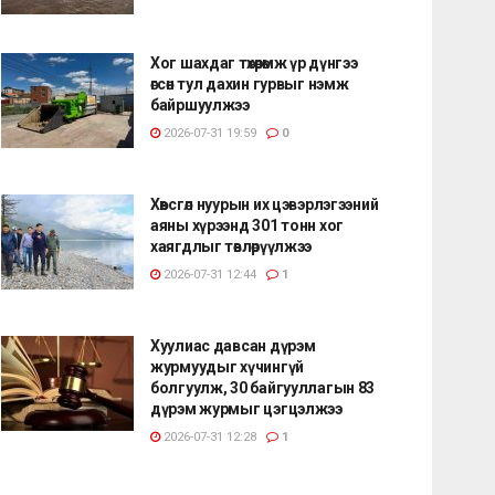
Хог шахдаг төхөөрөмж үр дүнгээ
өгсөн тул дахин гурвыг нэмж
байршуулжээ
2026-07-31 19:59
0
Хөвсгөл нуурын их цэвэрлэгээний
аяны хүрээнд 301 тонн хог
хаягдлыг төвлөрүүлжээ
2026-07-31 12:44
1
Хуулиас давсан дүрэм
журмуудыг хүчингүй
болгуулж, 30 байгууллагын 83
дүрэм журмыг цэгцэлжээ
2026-07-31 12:28
1