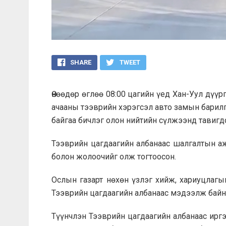
SHARE
TWEET
Өнөөдөр өглөө 08:00 цагийн үед Хан-Уул дүүр
ачааны тээврийн хэрэгсэл авто замын барил
байгаа бичлэг олон нийтийн сүлжээнд тавигд
Тээврийн цагдаагийн албанаас шалгалтын аж
болон жолоочийг олж тогтоосон.
Ослын газарт нөхөн үзлэг хийж, хариуцлагы
Тээврийн цагдаагийн албанаас мэдээлж байн
Түүнчлэн Тээврийн цагдаагийн албанаас ирг