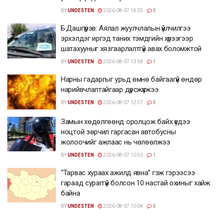
BY
UNDESTEN
2026-08-07 14:25
0
Б.Дашпүрэв: Аялал жуулчлалын үйлчилгээ
эрхэлдэг иргэд таних тэмдгийн хүрээгээр
шатахууныг хязгаарлалтгүй авах боломжтой
BY
UNDESTEN
2026-08-07 13:58
1
Нарны гадаргыг урьд өмнө байгаагүй өндөр
нарийвчлалтайгаар дүрсжүүлжээ
BY
UNDESTEN
2026-08-07 12:57
0
Замын хөдөлгөөнд оролцож байх үедээ
ноцтой зөрчил гаргасан автобусны
жолоочийг ажлаас нь чөлөөлжээ
BY
UNDESTEN
2026-08-07 10:53
1
“Тарвас хураах ажилд явна” гэж гэрээсээ
гараад сураггүй болсон 10 настай охиныг хайж
байна
BY
UNDESTEN
2026-08-07 10:04
0