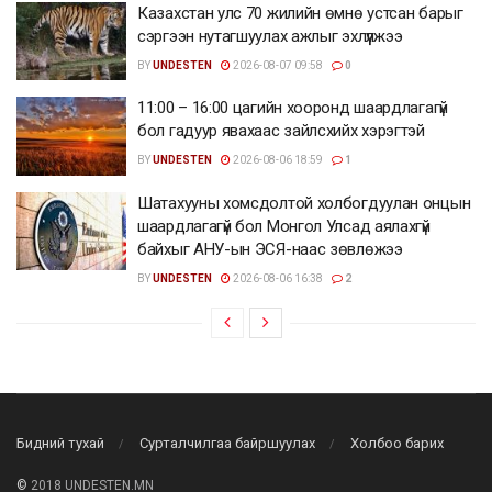
Казахстан улс 70 жилийн өмнө устсан барыг
сэргээн нутагшуулах ажлыг эхлүүлжээ
BY
UNDESTEN
2026-08-07 09:58
0
11:00 – 16:00 цагийн хооронд шаардлагагүй
бол гадуур явахаас зайлсхийх хэрэгтэй
BY
UNDESTEN
2026-08-06 18:59
1
Шатахууны хомсдолтой холбогдуулан онцын
шаардлагагүй бол Монгол Улсад аялахгүй
байхыг АНУ-ын ЭСЯ-наас зөвлөжээ
BY
UNDESTEN
2026-08-06 16:38
2
Бидний тухай
Сурталчилгаа байршуулах
Холбоо барих
©
2018 UNDESTEN.MN