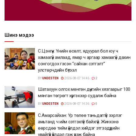
Шинэ мэдээ
С.Цэнгүүн: Үнийн өсөлт, ядуурал бол юу ч
хамаагүй амлаад, ямар ч аргаар хамаагүй дахин
сонгогдох гэсэн “сайхан сэтгэлт”
улстөрчдийн бүтээл
BY
UNDESTEN
2026-08-07 14:46
2
Шатахуун олгох мөнгөн дүнгийн хязгаарыг 100
мянган төгрөгт хүргэхээр судалж байна
BY
UNDESTEN
2026-08-07 14:36
0
С.Амарсайхан: Үр төлөө таньдаггүй зэрлэг
амьтанд ч ийм сэтгэхгүй байхгүй. Жинхэнэ
өөрсдөө тийм үйлдэл хийдэг этгээдүүдийн
увайгүй үйлдэл гэж үзэж байна