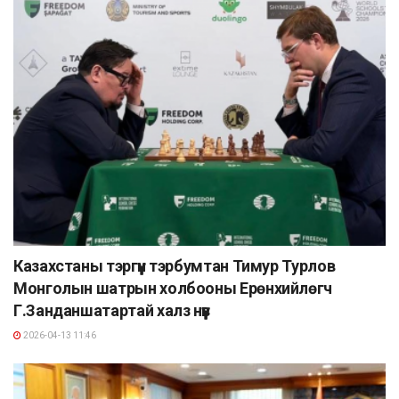
Казахстаны тэргүүн тэрбумтан Тимур Турлов
Монголын шатрын холбооны Ерөнхийлөгч
Г.Занданшатартай халз нүүв
2026-04-13 11:46