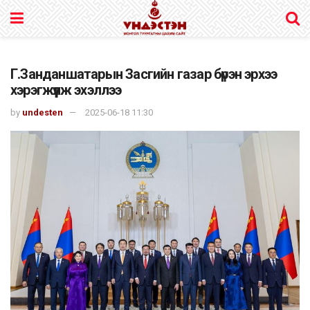
Г.Занданшатарын Засгийн газар бүрэн эрхээ
хэрэгжүүлж эхэллээ
by
undesten
2025-06-18 11:30