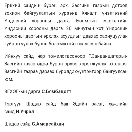
Ерөнхий сайдын бүрэн эрх, Засгийн газрын дотоод
зохион байгуулалтын хүрээнд Хяналт, үнэлгээний
Үндэсний хорооны дарга, Боомтын сэргэлтийн
Үндэсний хорооны дарга, 20 минутын хот Үндэсний
хорооны даргын эрхлэх асуудлыг давхар хариуцуулан
гүйцэтгүүлэх бүрэн боломжтой гэж үзсэн байна.
Ийнхүү сайд нар томилогдсоноор Г.Занданшатарын
Засгийн газар өнөөдрөөс бүрэн эрхээ хэрэгжүүлж эхэллээ.
Засгийн газраа дараах бүрэлдэхүүнтэйгээр байгуулсан
юм.
ЗГХЭГ-ын дарга
С.Бямбацогт
Тэргүүн Шадар сайд бөгөөд Эдийн засаг, хөгжлийн
сайд
Н.Учрал
Шадар сайд
С.Амарсайхан