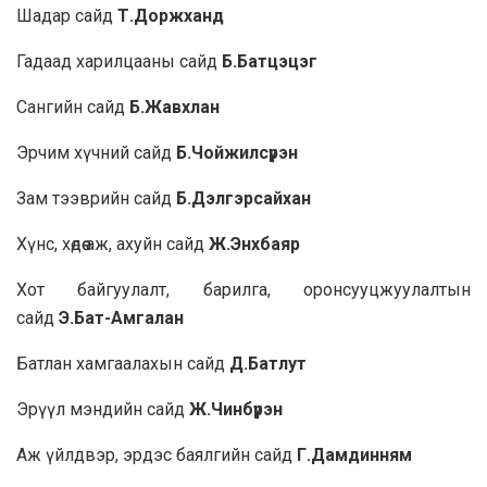
Шадар сайд
Т.Доржханд
Гадаад харилцааны сайд
Б.Батцэцэг
Сангийн сайд
Б.Жавхлан
Эрчим хүчний сайд
Б.Чойжилсүрэн
Зам тээврийн сайд
Б.Дэлгэрсайхан
Хүнс, хөдөө аж, ахуйн сайд
Ж.Энхбаяр
Хот байгуулалт, барилга, оронсууцжуулалтын
сайд
Э.Бат-Амгалан
Батлан хамгаалахын сайд
Д.Батлут
Эрүүл мэндийн сайд
Ж.Чинбүрэн
Аж үйлдвэр, эрдэс баялгийн сайд
Г.Дамдинням