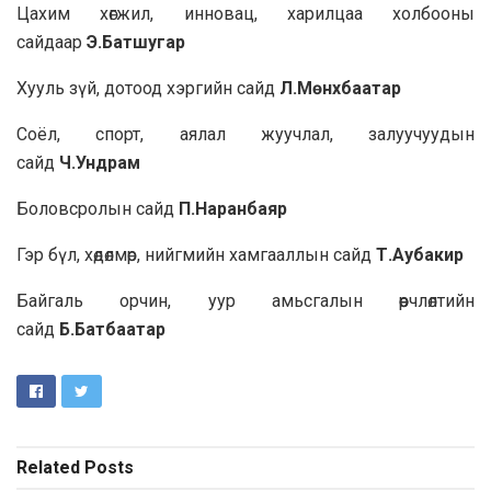
Цахим хөгжил, инновац, харилцаа холбооны
сайдаар
Э.Батшугар
Хууль зүй, дотоод хэргийн сайд
Л.Мөнхбаатар
Соёл, спорт, аялал жуучлал, залуучуудын
сайд
Ч.Ундрам
Боловсролын сайд
П.Наранбаяр
Гэр бүл, хөдөлмөр, нийгмийн хамгааллын сайд
Т.Аубакир
Байгаль орчин, уур амьсгалын өөрчлөлтийн
сайд
Б.Батбаатар
Related
Posts