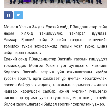
Монгол Улсын 34 дэх Ерөнхий сайд Г.Занданшатар сайд
нараа УИХ-д танилцуулж, тангараг өгүүллээ.
Улмаар Ерөнхий сайд Засгийн газрын гишүүнийг
томилох тухай захирамжид гарын үсэг зурж, шинэ
сайд нараа томилов.
Ерөнхий сайд Г.Занданшатар Засгийн газрын гишүүдээ
томилохдоо Монгол Улсын урт хугацааны хөгжлийн
бодлого, Засгийн газрын үйл ажиллагааны хөтөлбөрт
туссан зорилт, арга хэмжээг үр дүнтэй хэрэгжүүлэх,
зохион байгуулах чадавх, танхимын зарчмаар ажиллах
чадвар, хариуцсан салбар, ажил үүргийг гүйцэтгэх
чиглэлээр хуримтлуулсан туршлага, мэргэжил, ёс зүйн
болон хариуцлагатай байдал зэргийг харгалзан үзжээ.