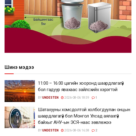
Шинэ мэдээ
11:00 – 16:00 цагийн хооронд шаардлагагүй
бол гадуур явахаас зайлсхийх хэрэгтэй
BY
UNDESTEN
2026-08-06 18:59
1
Шатахууны хомсдолтой холбогдуулан онцын
шаардлагагүй бол Монгол Улсад аялахгүй
байхыг АНУ-ын ЭСЯ-наас зөвлөжээ
BY
UNDESTEN
2026-08-06 16:38
2