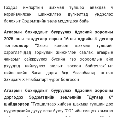
Гэхдээ импортын шахмал түлшээ авахдаа ч
нарийвчилсан шинжилгээ дүгнэлтэд үндэслэх
болохыг Эрдэмтдийн зөвлөл мэдэгдэж байв.
Агаарын бохирдлыг бууруулах Үндэсний хорооны
2025 оны тавдугаар сарын 16-ны өдрийн 4 дүгээр
тогтоолоор “
Хагас коксон шахмал түлшийг
хэрэглэгчдэд зориулан жижиглэн савлах, агаарын
чанарыг сайжруулах бүсийн гэр хорооллын айл
өрхүүдэд нийлүүлэх ажлыг зохион байгуулах”-ыг
нийслэлийн Засаг дарга бөгөөд Улаанбаатар хотын
Захирагч Х.Нямбаатарт үүрэг болгосон.
Агаарын бохирдлыг бууруулах Үндэсний хорооны
дэргэдэх Эрдэмтдийн зөвлөлийн “Дугаар 6”
шийдвэрээр “
Туршилтаар хийсэн шахмал түлшин дэх
нүүрстөрөгчийн дутуу исэл буюу “CO”-ийн хүлцэх хэмжээ