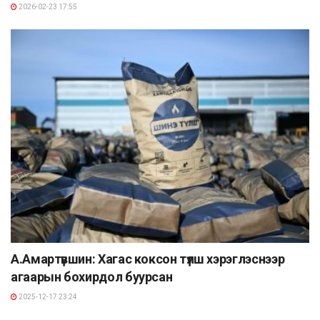
2026-02-23 17:55
А.Амартүвшин: Хагас коксон түлш хэрэглэснээр
агаарын бохирдол буурсан
2025-12-17 23:24