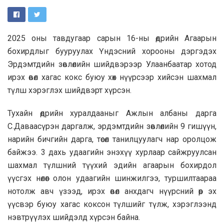
2025 оны тавдугаар сарын 16-ны өдрийн Агаарын
бохирдлыг бууруулах Үндэсний хорооны дэргэдэх
Эрдэмтдийн зөвлөлийн шийдвэрээр Улаанбаатар хотод
ирэх өвөл хагас кокс буюу хөх нүүрсээр хийсэн шахмал
түлш хэрэглэх шийдвэрт хүрсэн.
Тухайн өдрийн хуралдааныг Ажлын албаны дарга
С.Даваасүрэн даргалж, эрдэмтдийн зөвлөлийн 9 гишүүн,
нарийн бичгийн дарга, төсөл танилцуулагч нар оролцож
байжээ. 3 дахь удаагийн энэхүү хурлаар сайжруулсан
шахмал түлшний түүхий эдийн агаарын бохирдол
үүсгэх нөлөөг олон удаагийн шинжилгээ, туршилтаараа
нотолж авч үзээд, ирэх өвөл анхдагч нүүрсний өөр эх
үүсвэр буюу хагас коксон түлшийг түлж, хэрэглээнд
нэвтрүүлэх шийдэлд хүрсэн байна.