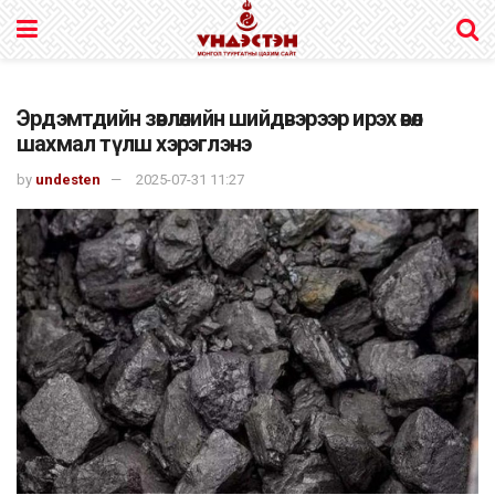
Эрдэмтдийн зөвлөлийн шийдвэрээр ирэх өвөл
шахмал түлш хэрэглэнэ
by
undesten
2025-07-31 11:27