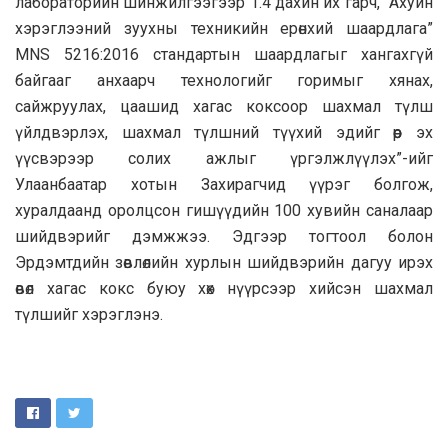
лабораторийн шинжилгээгээр 1.4 дахин их гарч, “Ахуйн
хэрэглээний зуухны техникийн ерөнхий шаардлага”
MNS 5216:2016 стандартын шаардлагыг хангахгүй
байгааг анхаарч технологийг горимыг хянах,
сайжруулах, цаашид хагас коксоор шахмал түлш
үйлдвэрлэх, шахмал түлшний түүхий эдийг өөр эх
үүсвэрээр солих ажлыг үргэлжлүүлэх”-ийг
Улаанбаатар хотын Захирагчид үүрэг болгож,
хуралдаанд оролцсон гишүүдийн 100 хувийн саналаар
шийдвэрийг дэмжжээ. Эдгээр тогтоол болон
Эрдэмтдийн зөвлөлийн хурлын шийдвэрийн дагуу ирэх
өвөл хагас кокс буюу хөх нүүрсээр хийсэн шахмал
түлшийг хэрэглэнэ.