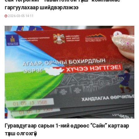
гаргуулахаар шийдвэрлэжээ
2026-03-05 14:11
Гуравдугаар сарын 1-ний өдрөөс “Сайн” картаар
түлш олгохгүй