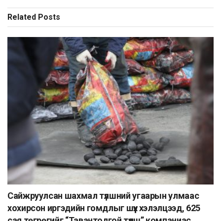
Related
Posts
Сайжруулсан шахмал түлшний угаарын улмаас
хохирсон иргэдийн гомдлыг шүүх хэлэлцээд, 625
сая төгрөгийг “Тавантолгой түлш” компаниас