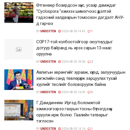
Өтгөнөөр бохирдсон хүнс, усаар дамждаг
“Cyclospora “хэмээх шимэгчээс үүдэлтэй
гэдэсний халдварын томоохон дэгдэлт АНУ-
д гарчээ
BY
UNDESTEN
2026-08-06 14:45
1
COP17-той холбоотойгоор оюутнуудыг
дотуур байранд нь ирэх сарын 13-наас
оруулна
BY
UNDESTEN
2026-08-05 18:06
2
Авлигын хөрөнгийг хурааж, хүүхэд, залуучуудын
хөгжлийн санд төвлөрүүлж зарцуулах тухай
хуулийг төслийг боловсруулж байна
BY
UNDESTEN
2026-08-05 16:03
0
Г.Дамдинням: Иргэд боломжтой
хэмжээгээрээ газрын тосны бүтээгдэхүүн
оруулж ирж болно. Гаалийн татварыг
тэглэсэн
BY
UNDESTEN
2026-08-05 14:16
1