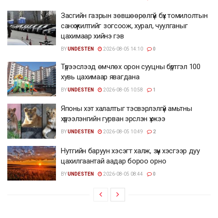
Засгийн газрын зөвшөөрөлгүй бүх томилолтын
санхүүжилтийг зогсоож, хурал, чуулганыг
цахимаар хийнэ гэв
BY
UNDESTEN
2026-08-05 14:10
0
Түрээслээд өмчлөх орон сууцны бүртгэл 100
хувь цахимаар явагдана
BY
UNDESTEN
2026-08-05 10:58
1
Японы хэт халалтыг тэсвэрлэлгүй амьтны
хүрээлэнгийн гурван эрслэн үхжээ
BY
UNDESTEN
2026-08-05 10:49
2
Нутгийн баруун хэсэгт халж, зүүн хэсгээр дуу
цахилгаантай аадар бороо орно
BY
UNDESTEN
2026-08-05 08:44
0