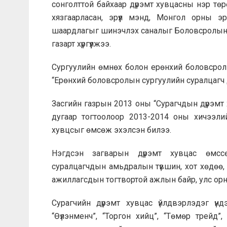
сонголттой байхаар дүрэмт хувцасны нэр төрө
хязгаарласан, эрүүл мэнд, Монгол орны э
шаардлагыг шинэчлэх саналыг Боловсролын е
газарт хүргүүлжээ.
Сургуулийн өмнөх болон ерөнхий боловсролы
“Ерөнхий боловсролын сургуулийн суралцагч д
Засгийн газрын 2013 оны “Сурагчдын дүрэмт
дугаар тогтоолоор 2013-2014 оны хичээли
хувцсыг өмсөж эхэлсэн билээ.
Нэгдсэн загварын дүрэмт хувцас өмссө
суралцагчдын амьдралын түвшин, хот хөдөө,
ажиллагсдын тогтвортой ажлын байр, улс орны
Сурагчийн дүрэмт хувцас үйлдвэрлэдэг үндэ
“Өүлэнменч”, “Торгон хийц”, “Төмөр трейд”