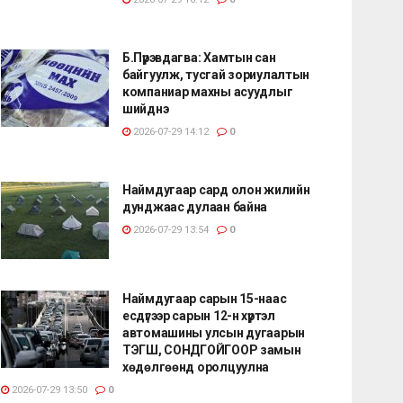
Б.Пүрэвдагва: Хамтын сан
байгуулж, тусгай зориулалтын
компаниар махны асуудлыг
шийднэ
2026-07-29 14:12
0
Наймдугаар сард олон жилийн
дунджаас дулаан байна
2026-07-29 13:54
0
Наймдугаар сарын 15-наас
есдүгээр сарын 12-н хүртэл
автомашины улсын дугаарын
ТЭГШ, СОНДГОЙГООР замын
хөдөлгөөнд оролцуулна
2026-07-29 13:50
0