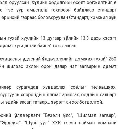
лд оруулсан. Хүүхдийн хөдөлгөөн өсөлт хөгжилтийг үл
рс тэс уур амьсгалд тохирсон байдлаар стандарт
рөнхий газраас боловсруулан Стандарт, хэмжил зүйн
н тухай хуулийн 13 дугаар зүйлийн 13.3 дахь хэсэгт
үрэмт хувцастай байна” гэж заасан.
 хувцасны үндэсний үйлдвэрлэлийг дэмжих тухай” 250
йн жилээс эхлэн орон даяар нэг загварын дүрэмт
нөөр сурагчдад хувцаслах соёлыг төлөвшүүлэх,
 сургууль хоорондын ялгааг арилгах, оёдлын салбарт
 эдийн засаг, татвар… зэрэгт ач холбогдолтой.
сний үйлдвэрлэгч “Бүтээлч үйлс”, “Шилмэл загвар”,
, “Эрдсүлж”, “Шүтэн уул” ХХК гэсэн найман компани