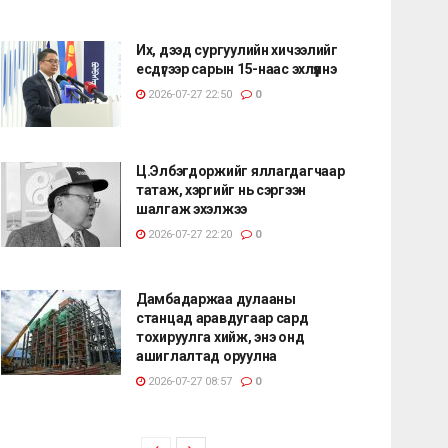
Их, дээд сургуулийн хичээлийг
есдүгээр сарын 15-наас эхлүүлнэ
2026-07-27 22:50
0
Ц.Элбэгдоржийг яллагдагчаар
татаж, хэргийг нь сэргээн
шалгаж эхэлжээ
2026-07-27 22:20
0
Дамбадаржаа дулааны
станцад аравдугаар сард
тохируулга хийж, энэ онд
ашиглалтад оруулна
2026-07-27 08:57
0