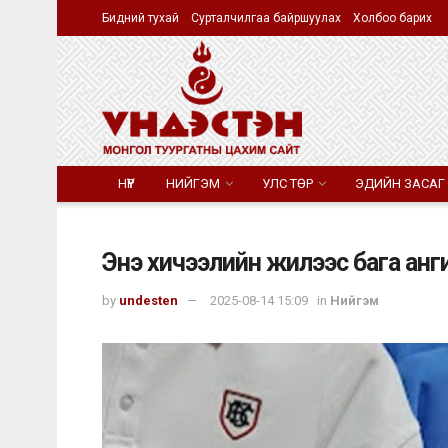
Бидний тухай
Сурталчилгаа байршуулах
Холбоо барих
НҮҮР
НИЙГЭМ
УЛС ТӨР
ЭДИЙН ЗАСАГ
Энэ хичээлийн жилээс бага анги
by
undesten
2025-08-14 15:09
in
Нийгэм