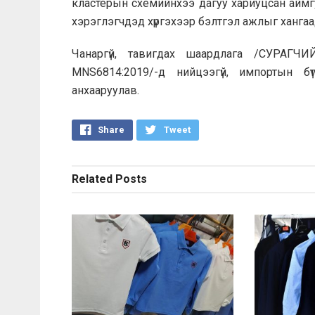
кластерын схемийнхээ дагуу хариуцсан аймг
хэрэглэгчдэд хүргэхээр бэлтгэл ажлыг хангаа
Чанаргүй, тавигдах шаардлага /СУРА
MNS6814:2019/-д нийцээгүй, импортын бүт
анхааруулав.
Share
Tweet
Related
Posts