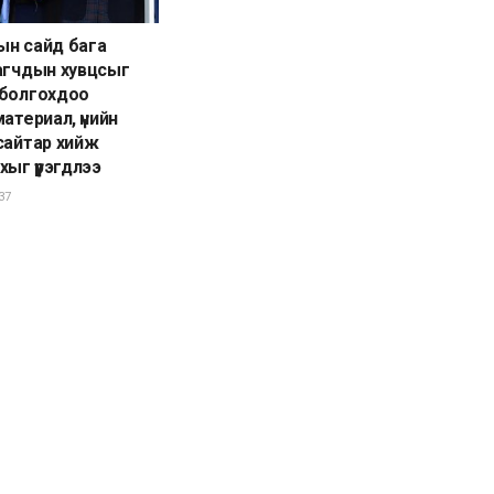
ын сайд бага
агчдын хувцсыг
 болгохдоо
атериал, үнийн
сайтар хийж
ыг үүрэгдлээ
37