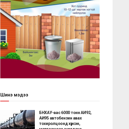
Шинэ мэдээ
БНХАУ-аас 6000 тонн АИ92,
АИ95 автобензин авах
тохиролцоонд хүрсэн,
маргаашаас ачигдана