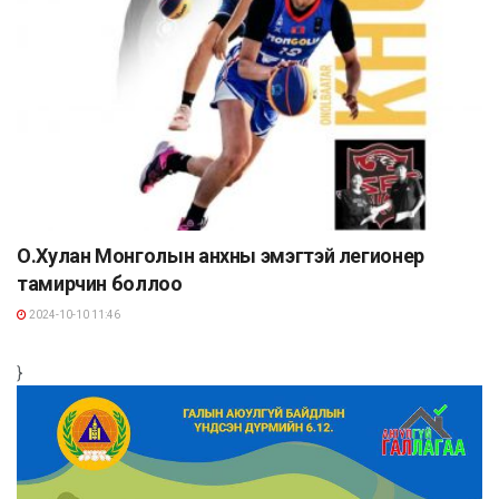
О.Хулан Монголын анхны эмэгтэй легионер
тамирчин боллоо
2024-10-10 11:46
}