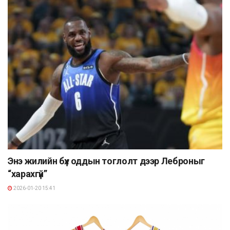
Энэ жилийн бүх оддын тоглолт дээр Леброныг
“харахгүй”
2026-01-20 15:41