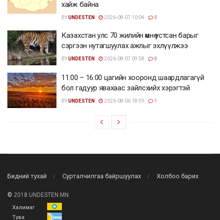
хайж байна
BY
UNDESTEN
2026-08-07 10:04
0
Казахстан улс 70 жилийн өмнө устсан барыг
сэргээн нутагшуулах ажлыг эхлүүлжээ
BY
UNDESTEN
2026-08-07 09:58
0
11:00 – 16:00 цагийн хооронд шаардлагагүй
бол гадуур явахаас зайлсхийх хэрэгтэй
BY
UNDESTEN
2026-08-06 18:59
1
Бидний тухай
Сурталчилгаа байршуулах
Холбоо барих
©
2018 UNDESTEN.MN
Халимаг
Тува