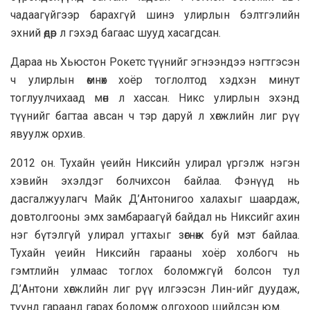
чадаагүйгээр барахгүй шинэ улирлын бэлтгэлийн
эхний өдөр л гэхэд багаас шууд хасагдсан.
Дараа нь Хьюстон Рокетс түүнийг эгнээндээ нэгтгэсэн
ч улирлын өмнөх хоёр тоглолтод хэдхэн минут
тоглуулчихаад мөн л хассан. Никс улирлын эхэнд
түүнийг багтаа авсан ч тэр даруй л хөгжлийн лиг рүү
явуулж орхив.
2012 он. Тухайн үеийн Никсийн улирал үргэлж нэгэн
хэвийн эхэлдэг болчихсон байлаа. Фэнүүд нь
дасгалжуулагч Майк Д’Антонигоо халахыг шаардаж,
довтолгооны эмх замбараагүй байдал нь Никсийг ахин
нэг бүтэлгүй улирал угтахыг зөгнөж буй мэт байлаа.
Тухайн үеийн Никсийн гарааны хоёр холбогч нь
гэмтлийн улмаас тоглох боломжгүй болсон тул
Д’Антони хөгжлийн лиг рүү илгээсэн Лин-ийг дуудаж,
түүнд гараанд гарах боломж олгохоор шийдсэн юм.