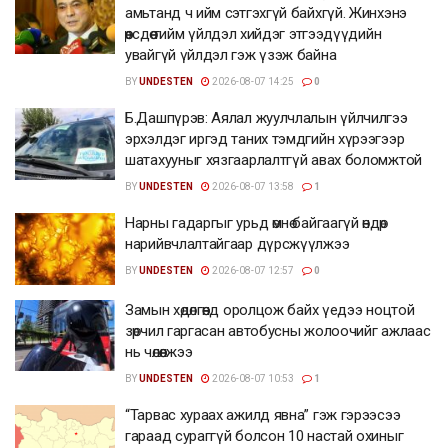
амьтанд ч ийм сэтгэхгүй байхгүй. Жинхэнэ
өөрсдөө тийм үйлдэл хийдэг этгээдүүдийн
увайгүй үйлдэл гэж үзэж байна
BY
UNDESTEN
2026-08-07 14:25
0
Б.Дашпүрэв: Аялал жуулчлалын үйлчилгээ
эрхэлдэг иргэд таних тэмдгийн хүрээгээр
шатахууныг хязгаарлалтгүй авах боломжтой
BY
UNDESTEN
2026-08-07 13:58
1
Нарны гадаргыг урьд өмнө байгаагүй өндөр
нарийвчлалтайгаар дүрсжүүлжээ
BY
UNDESTEN
2026-08-07 12:57
0
Замын хөдөлгөөнд оролцож байх үедээ ноцтой
зөрчил гаргасан автобусны жолоочийг ажлаас
нь чөлөөлжээ
BY
UNDESTEN
2026-08-07 10:53
1
“Тарвас хураах ажилд явна” гэж гэрээсээ
гараад сураггүй болсон 10 настай охиныг