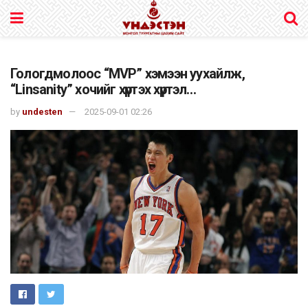
Гологдмолоос “MVP” хэмээн уухайлж,
“Linsanity” хочийг хүртэх хүртэл…
by
undesten
2025-09-01 02:26