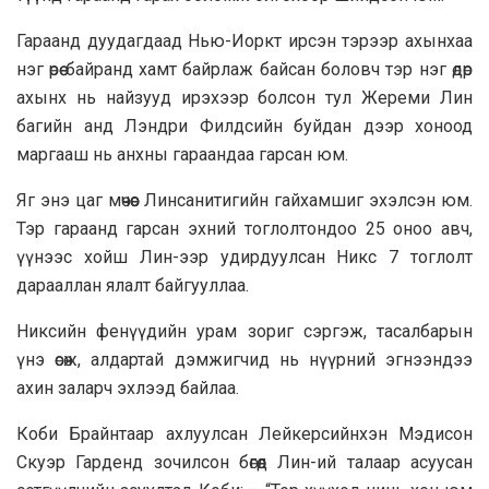
Гараанд дуудагдаад Нью-Иоркт ирсэн тэрээр ахынхаа
нэг өрөө байранд хамт байрлаж байсан боловч тэр нэг өдөр
ахынх нь найзууд ирэхээр болсон тул Жереми Лин
багийн анд Лэндри Филдсийн буйдан дээр хоноод
маргааш нь анхны гараандаа гарсан юм.
Яг энэ цаг мөчөөс Линсанитигийн гайхамшиг эхэлсэн юм.
Тэр гараанд гарсан эхний тоглолтондоо 25 оноо авч,
үүнээс хойш Лин-ээр удирдуулсан Никс 7 тоглолт
дарааллан ялалт байгууллаа.
Никсийн фенүүдийн урам зориг сэргэж, тасалбарын
үнэ өсөж, алдартай дэмжигчид нь нүүрний эгнээндээ
ахин заларч эхлээд байлаа.
Коби Брайнтаар ахлуулсан Лейкерсийнхэн Мэдисон
Скуэр Гарденд зочилсон бөгөөд Лин-ий талаар асуусан