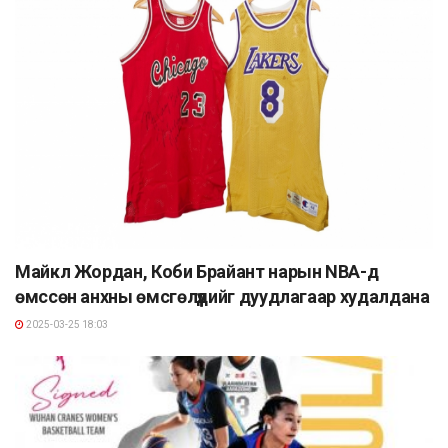
Майкл Жордан, Коби Брайант нарын NBA-д
өмссөн анхны өмсгөлүүдийг дуудлагаар худалдана
2025-03-25 18:03