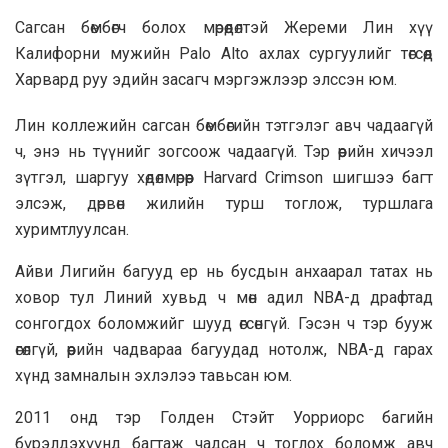
Сагсан бөмбөгч болох мөрөөдөлтэй Жереми Лин хүү
Калифорни мужийн Palo Alto ахлах сургуулийг төгсөөд
Харвард руу эдийн засагч мэргэжлээр элссэн юм.
Лин коллежийн сагсан бөмбөгийн тэтгэлэг авч чадаагүй
ч, энэ нь түүнийг зогсоож чадаагүй. Тэр өөрийн хичээл
зүтгэл, шаргуу хөдөлмөрөөр Harvard Crimson шигшээ багт
элсэж, дөрвөн жилийн турш тоглож, туршлага
хуримтлуулсан.
Айви Лигийн багууд ер нь бусдын анхаарал татах нь
ховор тул Линий хувьд ч мөн адил NBA-д драфтад
сонгогдох боломжийг шууд өгсөнгүй. Гэсэн ч тэр бууж
өгөлгүй, өөрийн чадвараа багуудад нотолж, NBA-д гарах
хүнд замналын эхлэлээ тавьсан юм.
2011 онд тэр Голден Стэйт Уорриорс багийн
бүрэлдэхүүнд багтаж чадсан ч тоглох боломж авч