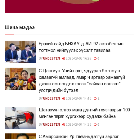
Шинэ мэдээ
Ерөнхий сайд БНХАУ-д АИ-92 автобензин
тогтмол нийлүүлэх хүсэлт тавилаа
BY
UNDESTEN
2026-08-08 16:25
0
С.Цэнгүүн: Үнийн өсөлт, ядуурал бол юу ч
хамаагүй амлаад, ямар ч аргаар хамаагүй
дахин сонгогдох гэсэн “сайхан сэтгэлт”
улстөрчдийн бүтээл
BY
UNDESTEN
2026-08-07 14:46
2
Шатахуун олгох мөнгөн дүнгийн хязгаарыг 100
мянган төгрөгт хүргэхээр судалж байна
BY
UNDESTEN
2026-08-07 14:36
0
С.Амарсайхан: Үр төлөө таньдаггүй зэрлэг