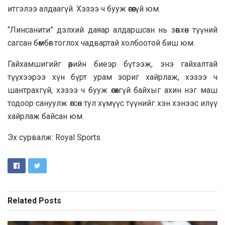
итгэлээ алдаагүй. Хэзээ ч бууж өгөөгүй юм.
“Линсанити” дэлхий даяар алдаршсан нь зөвхөн түүний
сагсан бөмбөг тоглох чадвартай холбоотой биш юм.
Гайхамшигийг өөрийн биеэр бүтээж, энэ гайхалтай
түүхээрээ хүн бүрт урам зориг хайрлаж, хэзээ ч
шантрахгүй, хэзээ ч бууж өгөхгүй байхыг ахин нэг маш
тодоор сануулж өгсөн тул хүмүүс түүнийг хэн хэнээс илүү
хайрлаж байсан юм.
Эх сурвалж: Royal Sports
Related
Posts