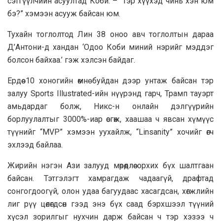
сэтгүүлчийн асуултад Коби: – “Тэр хүүхэд чинь хэн юм
бэ?” хэмээн асууж байсан юм.
Тухайн тоглолтод Лин 38 оноо авч тоглолтын дараа
Д’Антони-д хандан ‘Одоо Коби миний нэрийг мэддэг
болсон байхаа.’ гэж хэлсэн байдаг.
Ердөө 10 хоногийн өмнө буйдан дээр унтаж байсан тэр
залуу Sports Illustrated-ийн нүүрэнд гарч, Трамп тауэрт
амьдардаг болж, Никс-н онлайн дэлгүүрийн
борлуулалтыг 3000%-иар өсгөж, хаашаа ч явсан хүмүүс
түүнийг “MVP” хэмээн уухайлж, “Linsanity” хочийг өгч
эхлээд байлаа.
Жирийн нэгэн Ази залууд мөрөөдлөө орхих бүх шалтгаан
байсан. Тэтгэлэгт хамрагдаж чадаагүй, драфтад
сонгогдоогүй, олон удаа багуудаас хасагдсан, хөгжлийн
лиг рүү цөлөгдсөн гээд энэ бүх саад бэрхшээл түүний
хүсэл зорилгыг нухчин дарж байсан ч тэр хэзээ ч