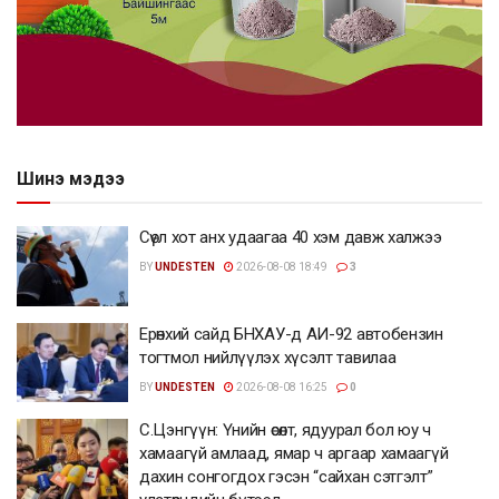
Шинэ мэдээ
Сөүл хот анх удаагаа 40 хэм давж халжээ
BY
UNDESTEN
2026-08-08 18:49
3
Ерөнхий сайд БНХАУ-д АИ-92 автобензин
тогтмол нийлүүлэх хүсэлт тавилаа
BY
UNDESTEN
2026-08-08 16:25
0
С.Цэнгүүн: Үнийн өсөлт, ядуурал бол юу ч
хамаагүй амлаад, ямар ч аргаар хамаагүй
дахин сонгогдох гэсэн “сайхан сэтгэлт”