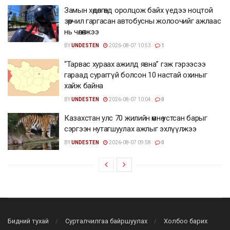
Замын хөдөлгөөнд оролцож байх үедээ ноцтой
зөрчил гаргасан автобусны жолоочийг ажлаас
нь чөлөөлжээ
BY
UNDESTEN
2026-08-07 10:53
1
“Тарвас хураах ажилд явна” гэж гэрээсээ
гараад сураггүй болсон 10 настай охиныг
хайж байна
BY
UNDESTEN
2026-08-07 10:04
0
Казахстан улс 70 жилийн өмнө устсан барыг
сэргээн нутагшуулах ажлыг эхлүүлжээ
BY
UNDESTEN
2026-08-07 09:58
0
Бидний тухай
Сурталчилгаа байршуулах
Холбоо барих