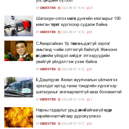
улстөрчдийн бүтээл
BY
UNDESTEN
2026-08-07 14:46
2
Шатахуун олгох мөнгөн дүнгийн хязгаарыг 100
мянган төгрөгт хүргэхээр судалж байна
BY
UNDESTEN
2026-08-07 14:36
0
С.Амарсайхан: Үр төлөө таньдаггүй зэрлэг
амьтанд ч ийм сэтгэхгүй байхгүй. Жинхэнэ
өөрсдөө тийм үйлдэл хийдэг этгээдүүдийн
увайгүй үйлдэл гэж үзэж байна
BY
UNDESTEN
2026-08-07 14:25
0
Б.Дашпүрэв: Аялал жуулчлалын үйлчилгээ
эрхэлдэг иргэд таних тэмдгийн хүрээгээр
шатахууныг хязгаарлалтгүй авах боломжтой
BY
UNDESTEN
2026-08-07 13:58
1
Нарны гадаргыг урьд өмнө байгаагүй өндөр
нарийвчлалтайгаар дүрсжүүлжээ
BY
UNDESTEN
2026-08-07 12:57
0