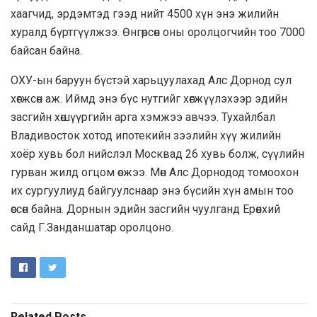
хаагчид, эрдэмтэд гээд нийт 4500 хүн энэ жилийн
хуралд бүртгүүлжээ. Өнгөрсөн оны оролцогчийн тоо 7000
байсан байна.
ОХУ-ын баруун бүстэй харьцуулахад Алс Дорнод сул
хөгжсөн аж. Иймд энэ бүс нутгийг хөгжүүлэхээр эдийн
засгийн хөшүүргийн арга хэмжээ авчээ. Тухайлбал
Владивосток хотод ипотекийн зээлийн хүү жилийн
хоёр хувь бол нийслэл Москвад 26 хувь болж, сүүлийн
гурван жилд огцом өсжээ. Мөн Алс Дорнодод томоохон
их сургуулиуд байгуулснаар энэ бүсийн хүн амын тоо
өссөн байна. Дорнын эдийн засгийн чуулганд Ерөнхий
сайд Г.Занданшатар оролцоно.
Related
Posts