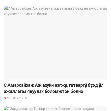
С.Амарсайхан: Аж ахуйн нэгжүүд татваргүй бүсэд үйл
ажиллагаа явуулах боломжтой болно
2019-08-20 17:58