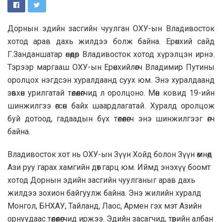
Дорнын эдийн засгийн чуулган ОХУ-ын Владивосток
хотод арав дахь жилдээ болж байна. Ерөнхий сайд
Г.Занданшатар өнөөдөр Владивосток хотод хүрэлцэн ирнэ.
Тэрээр маргааш ОХУ-ын Ерөнхийлөгч Владимир Путины
оролцох нэгдсэн хуралдаанд суух юм. Энэ хуралдаанд
зөвхөн урилгатай төлөөлөгчид л оролцоно. Мөн ковид 19-ийн
шинжилгээ өгсөн байх шаардлагатай. Хуралд оролцож
буй дотоод, гадаадын бүх төлөөлөгч энэ шинжилгээг өгч
байна.
Владивосток хот нь ОХУ-ын Зүүн Хойд болон Зүүн өмнөд
Ази руу гарах хамгийн дөт гарц юм. Иймд энэхүү боомт
хотод Дорнын эдийн засгийн чуулганыг арав дахь
жилдээ зохион байгуулж байна. Энэ жилийн хуралд
Монгол, БНХАУ, Тайланд, Лаос, Армен гэх мэт Азийн
орнуудаас төлөөлөгчид иржээ. Эдийн засагчид, төрийн албан