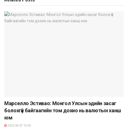
Марселло Эстивао: Монгол Улсын эдийн засаг
болохгүй байгаагийн том дохио нь валютын ханш
юм
2022-04-07 15:03