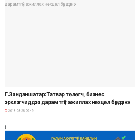
Г.Занданшатар:Татвар төлөгч, бизнес
эрхлэгчиддээ дарамтгүй ажиллах нөхцөл бүрдүүлнэ
2018-03-28 09:49
}