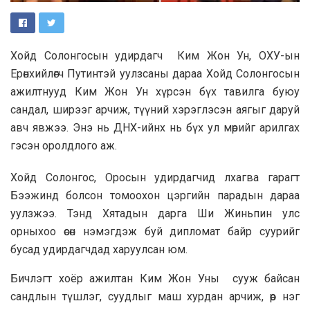
Хойд Солонгосын удирдагч Ким Жон Ун, ОХУ-ын
Ерөнхийлөгч Путинтэй уулзсаны дараа Хойд Солонгосын
ажилтнууд Ким Жон Ун хүрсэн бүх тавилга буюу
сандал, ширээг арчиж, түүний хэрэглэсэн аягыг даруй
авч явжээ. Энэ нь ДНХ-ийнх нь бүх ул мөрийг арилгах
гэсэн оролдлого аж.
Хойд Солонгос, Оросын удирдагчид лхагва гарагт
Бээжинд болсон томоохон цэргийн парадын дараа
уулзжээ. Тэнд Хятадын дарга Ши Жиньпин улс
орныхоо өсөн нэмэгдэж буй дипломат байр суурийг
бусад удирдагчдад харуулсан юм.
Бичлэгт хоёр ажилтан Ким Жон Уны сууж байсан
сандлын түшлэг, суудлыг маш хурдан арчиж, өөр нэг