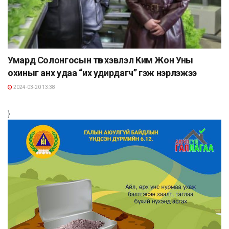
Умард Солонгосын төв хэвлэл Ким Жон Уны
охиныг анх удаа “их удирдагч” гэж нэрлэжээ
2024-03-20 13:38
}