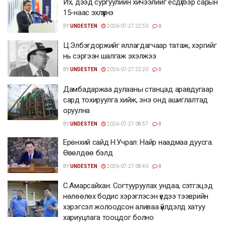
Их, дээд сургуулийн хичээлийг есдүгээр сарын
15-наас эхлүүлнэ
BY
UNDESTEN
2026-07-27 22:50
0
Ц.Элбэгдоржийг яллагдагчаар татаж, хэргийг
нь сэргээн шалгаж эхэлжээ
BY
UNDESTEN
2026-07-27 22:20
0
Дамбадаржаа дулааны станцад аравдугаар
сард тохируулга хийж, энэ онд ашиглалтад
оруулна
BY
UNDESTEN
2026-07-27 08:57
0
Ерөнхий сайд Н.Учрал: Найр наадмаа дуусга.
Өвөлдөө бэлд
BY
UNDESTEN
2026-07-27 08:40
0
С.Амарсайхан: Согтууруулах ундаа, сэтгэцэд
нөлөөлөх бодис хэрэглэсэн үедээ тээврийн
хэрэгсэл жолоодсон аливаа үйлдэлд хатуу
хариуцлага тооцдог болно