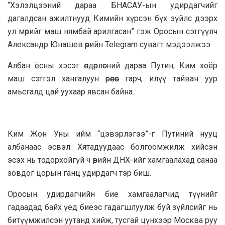
“Хэлэлцээний дараа БНАСАУ-ын удирдагчийг
дагалдсан ажилтнууд Кимийн хүрсэн бүх зүйлс дээрх
ул мөрийг маш нямбай арилгасан” гэж Оросын сэтгүүлч
Александр Юнашев өөрийн Telegram сувагт мэдээлжээ.
Албан ёсны хэсэг өндөрлөсний дараа Путин, Ким хоёр
маш сэтгэл хангалуун өрөөнөөс гарч, илүү тайван уур
амьсгалд цай уухаар явсан байна.
Ким Жон Уны ийм “цэвэрлэгээ”-г Путиний нууц
албанаас эсвэл Хятадуудаас болгоомжилж хийсэн
эсэх нь тодорхойгүй ч өөрийн ДНХ-ийг хамгаалахад санаа
зовдог цорын ганц удирдагч тэр биш.
Оросын удирдагчийн бие хамгаалагчид түүнийг
гадаадад байх үед биеэс гадагшлуулж буй зүйлсийг нь
битүүмжилсэн уутанд хийж, тусгай цүнхээр Москва руу