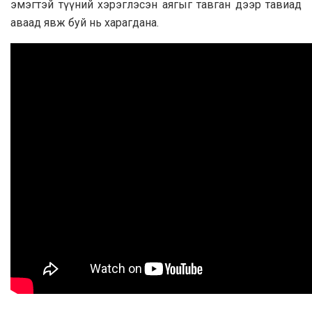
эмэгтэй түүний хэрэглэсэн аягыг тавган дээр тавиад
аваад явж буй нь харагдана.