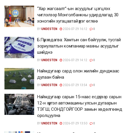
“Хар жагсаалт”-ын асуудлыг цэгцлэх
чиглэлээр Монголбанкны удирдлагад 30
хоногийн хугацаатай үүрэг өглөө
BY
UNDESTEN
2026-07-29 16:12
0
Б.Пүрэвдагва: Хамтын сан байгуулж, тусгай
зориулалтын компаниар махны асуудлыг
шийднэ
BY
UNDESTEN
2026-07-29 14:12
0
Наймдугаар сард олон жилийн дунджаас
дулаан байна
BY
UNDESTEN
2026-07-29 13:54
0
Наймдугаар сарын 15-наас есдүгээр сарын
12-н хүртэл автомашины улсын дугаарын
ТЭГШ, СОНДГОЙГООР замын хөдөлгөөнд
оролцуулна
BY
UNDESTEN
2026-07-29 13:50
0