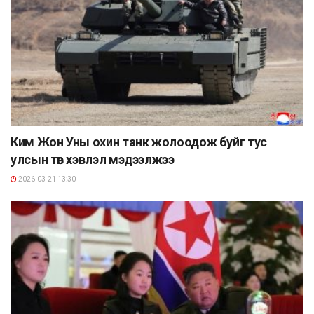
Ким Жон Уны охин танк жолоодож буйг тус
улсын төв хэвлэл мэдээлжээ
2026-03-21 13:30