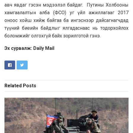
авч явдаг гэсэн мэдээлэл байдаг. Путины Холбооны
хамгаалалтын алба (ФСО) уг үйл ажиллагааг 2017
оноос хойш хийж байгаа ба ингэснээр дайсагнагчдад
түүний биеийн байдлыг ялгадаснаас нь тодорхойлох
боломжийг олгохгүй байх зорилготой гэнэ.
Эх сурвалж: Daily Mail
Related
Posts