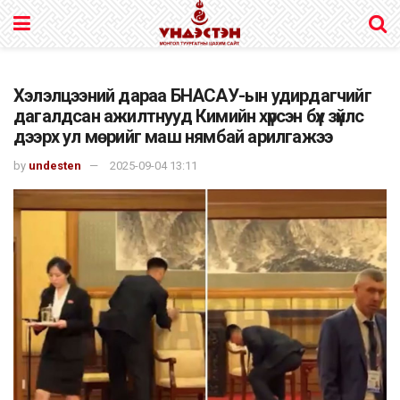
Хэлэлцээний дараа БНАСАУ-ын удирдагчийг
дагалдсан ажилтнууд Кимийн хүрсэн бүх зүйлс
дээрх ул мөрийг маш нямбай арилгажээ
by
undesten
2025-09-04 13:11