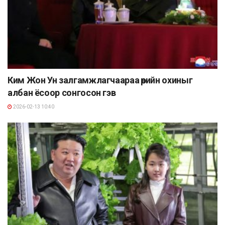
Ким Жон Ун залгамжлагчаараа өөрийн охиныг
албан ёсоор сонгосон гэв
2026-02-13 10:40