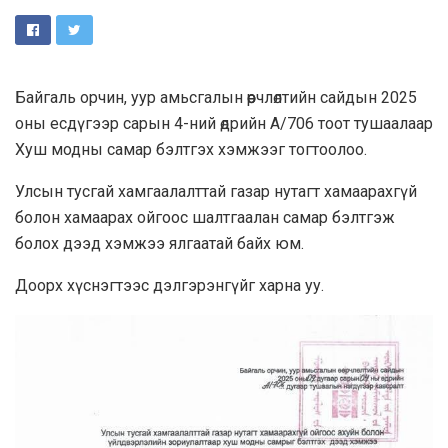
Байгаль орчин, уур амьсгалын өөрчлөлтийн сайдын 2025
оны есдүгээр сарын 4-ний өдрийн А/706 тоот тушаалаар
Хуш модны самар бэлтгэх хэмжээг тогтоолоо.
Улсын тусгай хамгаалалттай газар нутагт хамаарахгүй
болон хамаарах ойгоос шалтгаалан самар бэлтгэж
болох дээд хэмжээ ялгаатай байх юм.
Доорх хүснэгтээс дэлгэрэнгүйг харна уу.