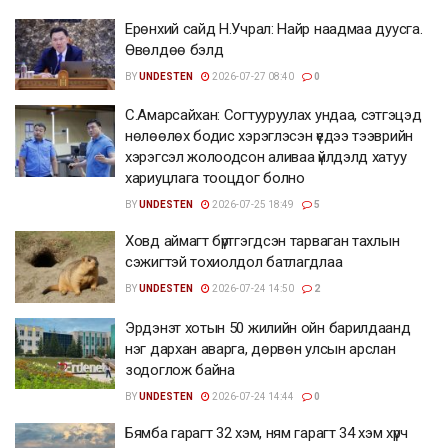
Ерөнхий сайд Н.Учрал: Найр наадмаа дуусга.
Өвөлдөө бэлд
BY
UNDESTEN
2026-07-27 08:40
0
С.Амарсайхан: Согтууруулах ундаа, сэтгэцэд
нөлөөлөх бодис хэрэглэсэн үедээ тээврийн
хэрэгсэл жолоодсон аливаа үйлдэлд хатуу
хариуцлага тооцдог болно
BY
UNDESTEN
2026-07-25 18:49
5
Ховд аймагт бүртгэгдсэн тарваган тахлын
сэжигтэй тохиолдол батлагдлаа
BY
UNDESTEN
2026-07-24 14:50
2
Эрдэнэт хотын 50 жилийн ойн барилдаанд
нэг дархан аварга, дөрвөн улсын арслан
зодоглож байна
BY
UNDESTEN
2026-07-24 14:44
0
Бямба гарагт 32 хэм, ням гарагт 34 хэм хүрч