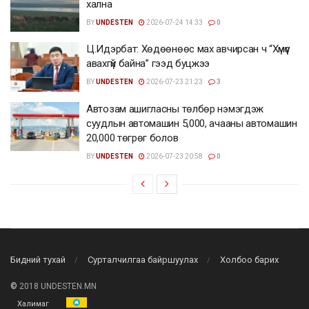
хална
BY
UNDESTEN
2026-07-24 14:33
0
Ц.Идэрбат: Хөдөөнөөс мах авчирсан ч “Хүмүүс
авахгүй байна” гээд буцжээ
BY
UNDESTEN
2026-07-23 21:23
3
Автозам ашигласны төлбөр нэмэгдэж
суудлын автомашин 5,000, ачааны автомашин
20,000 төгрөг болов
BY
UNDESTEN
2026-07-23 20:58
0
Бидний тухай
Сурталчилгаа байршуулах
Холбоо барих
©
2018 UNDESTEN.MN
Халимаг