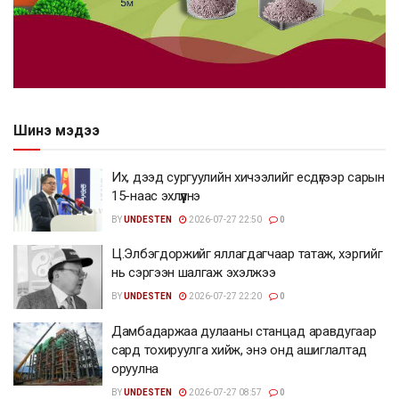
Шинэ мэдээ
Их, дээд сургуулийн хичээлийг есдүгээр сарын
15-наас эхлүүлнэ
BY
UNDESTEN
2026-07-27 22:50
0
Ц.Элбэгдоржийг яллагдагчаар татаж, хэргийг
нь сэргээн шалгаж эхэлжээ
BY
UNDESTEN
2026-07-27 22:20
0
Дамбадаржаа дулааны станцад аравдугаар
сард тохируулга хийж, энэ онд ашиглалтад
оруулна
BY
UNDESTEN
2026-07-27 08:57
0