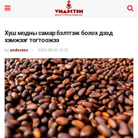
Хуш модны самар бэлтгэж болох дээд
хэмжээг тогтоожээ
by
undesten
2025-09-05 13:12