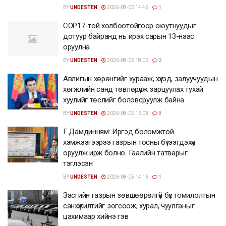
BY
UNDESTEN
2026-08-06 14:45
1
COP17-той холбоотойгоор оюутнуудыг
дотуур байранд нь ирэх сарын 13-наас
оруулна
BY
UNDESTEN
2026-08-05 18:06
2
Авлигын хөрөнгийг хурааж, хүүхэд, залуучуудын
хөгжлийн санд төвлөрүүлж зарцуулах тухай
хуулийг төслийг боловсруулж байна
BY
UNDESTEN
2026-08-05 16:03
0
Г.Дамдинням: Иргэд боломжтой
хэмжээгээрээ газрын тосны бүтээгдэхүүн
оруулж ирж болно. Гаалийн татварыг
тэглэсэн
BY
UNDESTEN
2026-08-05 14:16
1
Засгийн газрын зөвшөөрөлгүй бүх томилолтын
санхүүжилтийг зогсоож, хурал, чуулганыг
цахимаар хийнэ гэв