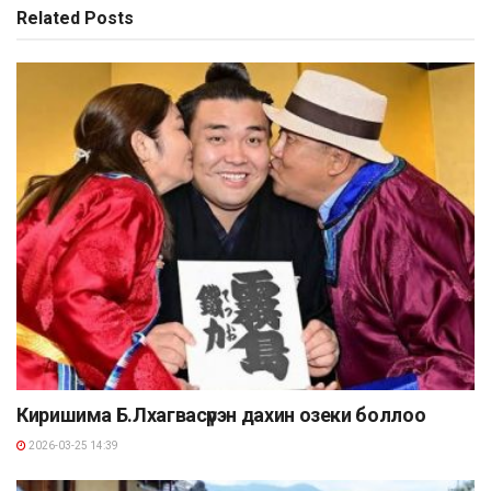
Related
Posts
Киришима Б.Лхагвасүрэн дахин озеки боллоо
2026-03-25 14:39