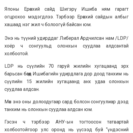
Японы Ерөнхий сайд Шигэрү Ишиба ням гарагт
огцрохоо мэдэгдлээ. Тэрбээр Ерөнхий сайдын албыг
хашаад нэг жил ч болоогүй байсан юм.
Энэ нь түүний удирддаг Либерал Ардчилсан нам /LDP/
хоёр ч сонгуульд олонхын суудлаа алдсантай
холбоотой.
LDP нь сүүлийн 70 гаруй жилийн хугацаанд эрх
барьсан бөгөөд Ишибагийн удирдлага дор доод танхим нь
сүүлийн 15 жилийн хугацаанд анх удаа олонхын
суудлаа алдсан.
Мөн энэ оны долоодугаар сард болсон сонгуулиар дээд
танхим нь олонхын суудлаа алдсан юм.
Гэсэн ч тэрбээр АНУ-ын тогтоосон татвартай
холбоотойгоор улс оронд нь үүсээд буй “үндэсний