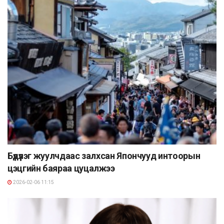
Бүдүүлэг жуулчдаас залхсан Япончууд интоорын
цэцгийн баяраа цуцалжээ
2026-02-06 11:15