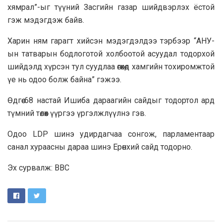
хямрал”-ыг түүний Засгийн газар шийдвэрлэх ёстой
гэж мэдэгдэж байв.
Харин ням гарагт хийсэн мэдэгдэлдээ тэрбээр “АНУ-
ын татварын бодлоготой холбоотой асуудал тодорхой
шийдэлд хүрсэн тул суудлаа өгөхөд хамгийн тохиромжтой
үе нь одоо болж байна” гэжээ.
Өдгөө 68 настай Ишиба дараагийн сайдыг тодортол ард
түмний төлөөх үүргээ үргэлжлүүлнэ гэв.
Одоо LDP шинэ удирдагчаа сонгож, парламентаар
санал хураасны дараа шинэ Ерөнхий сайд тодорно.
Эх сурвалж: ВВС