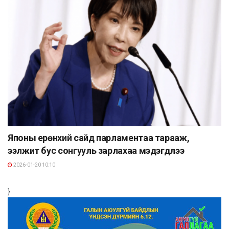
Японы ерөнхий сайд парламентаа тарааж,
ээлжит бус сонгууль зарлахаа мэдэгдлээ
2026-01-20 10:10
}