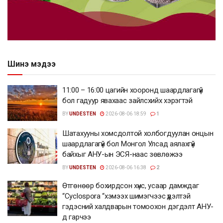
Шинэ мэдээ
11:00 – 16:00 цагийн хооронд шаардлагагүй
бол гадуур явахаас зайлсхийх хэрэгтэй
BY
UNDESTEN
2026-08-06 18:59
1
Шатахууны хомсдолтой холбогдуулан онцын
шаардлагагүй бол Монгол Улсад аялахгүй
байхыг АНУ-ын ЭСЯ-наас зөвлөжээ
BY
UNDESTEN
2026-08-06 16:38
2
Өтгөнөөр бохирдсон хүнс, усаар дамждаг
“Cyclospora “хэмээх шимэгчээс үүдэлтэй
гэдэсний халдварын томоохон дэгдэлт АНУ-
д гарчээ