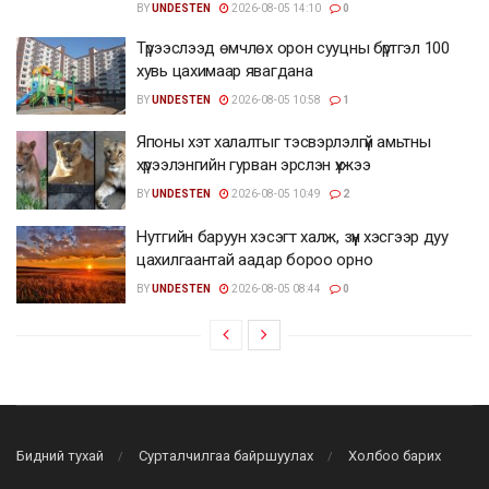
BY
UNDESTEN
2026-08-05 14:10
0
Түрээслээд өмчлөх орон сууцны бүртгэл 100
хувь цахимаар явагдана
BY
UNDESTEN
2026-08-05 10:58
1
Японы хэт халалтыг тэсвэрлэлгүй амьтны
хүрээлэнгийн гурван эрслэн үхжээ
BY
UNDESTEN
2026-08-05 10:49
2
Нутгийн баруун хэсэгт халж, зүүн хэсгээр дуу
цахилгаантай аадар бороо орно
BY
UNDESTEN
2026-08-05 08:44
0
Бидний тухай
Сурталчилгаа байршуулах
Холбоо барих