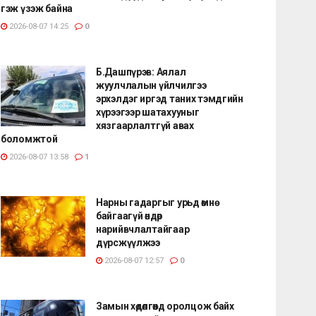
гэж үзэж байна
2026-08-07 14:25
0
Б.Дашпүрэв: Аялал
жуулчлалын үйлчилгээ
эрхэлдэг иргэд таних тэмдгийн
хүрээгээр шатахууныг
хязгаарлалтгүй авах
боломжтой
2026-08-07 13:58
1
Нарны гадаргыг урьд өмнө
байгаагүй өндөр
нарийвчлалтайгаар
дүрсжүүлжээ
2026-08-07 12:57
0
Замын хөдөлгөөнд оролцож байх