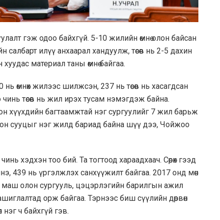
руулалт гэж одоо байхгүй. 5-10 жилийн өмнө олон байсан
 салбарт илүү анхаарал хандуулж, төсөв нь 2-5 дахин
хуудас материал таны өмнө байгаа.
40 нь өмнөх жилээс шилжсэн, 237 нь төсөв нь хасагдсан
чинь төсөв нь жил ирэх тусам нэмэгдэж байна.
он хүүхдийн багтаамжтай нэг сургуулийг 7 жил барьж
он сууцыг нэг жилд бариад байна шүү дээ, Чойжоо
чинь хэдхэн тоо бий. Та тогтоод хараадхаач. Сөрөх гээд
 шинэ, 439 нь үргэлжлэх санхүүжилт байгаа. 2017 онд мөн
өр маш олон сургууль, цэцэрлэгийн барилгын ажил
ашиглалтад орж байгаа. Тэрнээс биш сүүлийн дөрвөн
 нэг ч байхгүй гэв.