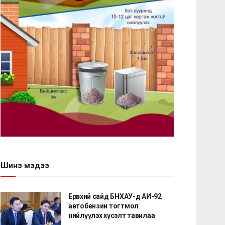
Шинэ мэдээ
Ерөнхий сайд БНХАУ-д АИ-92
автобензин тогтмол
нийлүүлэх хүсэлт тавилаа