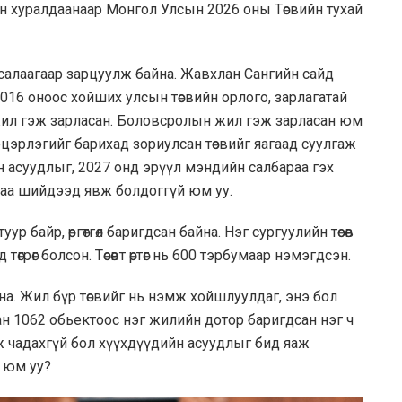
сэн хуралдаанаар Монгол Улсын 2026 оны Төсвийн тухай
салаагаар зарцуулж байна. Жавхлан Сангийн сайд
2016 оноос хойших улсын төсвийн орлого, зарлагатай
ил гэж зарласан. Боловсролын жил гэж зарласан юм
эцэрлэгийг барихад зориулсан төсвийг яагаад суулгаж
 асуудлыг, 2027 онд эрүүл мэндийн салбараа гэх
лаа шийдээд явж болдоггүй юм уу.
р байр, өргөтгөл баригдсан байна. Нэг сургуулийн төсөв
төгрөг болсон. Төсөвт өртөг нь 600 тэрбумаар нэмэгдсэн.
а. Жил бүр төсвийг нь нэмж хойшлуулдаг, энэ бол
сан 1062 обьектоос нэг жилийн дотор баригдсан нэг ч
ж чадахгүй бол хүүхдүүдийн асуудлыг бид яаж
э юм уу?