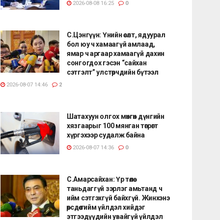
2026-08-08 16:25
0
С.Цэнгүүн: Үнийн өсөлт, ядуурал
бол юу ч хамаагүй амлаад,
ямар ч аргаар хамаагүй дахин
сонгогдох гэсэн “сайхан
сэтгэлт” улстөрчдийн бүтээл
2026-08-07 14:46
2
Шатахуун олгох мөнгөн дүнгийн
хязгаарыг 100 мянган төгрөгт
хүргэхээр судалж байна
2026-08-07 14:36
0
С.Амарсайхан: Үр төлөө
таньдаггүй зэрлэг амьтанд ч
ийм сэтгэхгүй байхгүй. Жинхэнэ
өөрсдөө тийм үйлдэл хийдэг
этгээдүүдийн увайгүй үйлдэл