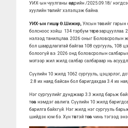
УИХ-ын чуулганы өнөөдрийн /2025.09.18/ нэгд
хуулийн төслийг хэлэлцэж байна.
УИХ-ын гишүүн Ө.Шижир,
Улсын төсвийг гарын 
болсноос хойш 134 тэрбум төгрөг зарцууллаа. 
нэлээд танилцлаа. 2026 оныг Боловсролын ж
бол шаардлагатай байгаа 108 сургууль, 108 ц
болоогүй вэ. 2026 онд боловсролын салбарын
мэтээр жил жилд салбар салбараар нь асууд
Сүүлийн 10 жилд 1062 сургууль, цэцэрлэг, дотуу
2.8 их наяд байсан бол баригдахдаа 3.4 их наяд 
Нэг сургуулийг дунджаар 3.3 жилд барьж байн
төсөв нэмдэг авлига. Сүүлийн 10 жилд баригд
барилга байхгүй. Нэг жилд нэг сургууль барь
шийдэх юм бэ. Хүн төвтэй төсөв чинь тэгээд эн