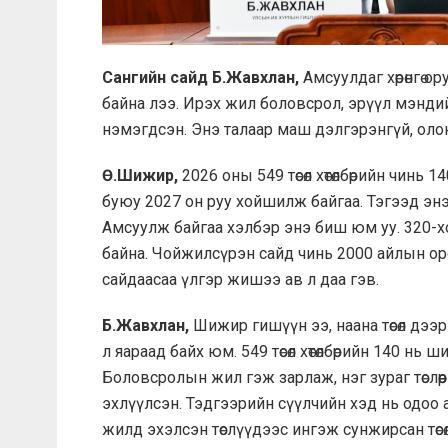
Сангийн сайд Б.Жавхлан,
Амсуулдаг хөрөнгө о
байна лээ. Ирэх жил боловсрол, эрүүл мэндийн
нэмэгдсэн. Энэ талаар маш дэлгэрэнгүй, олон 
Ө.Шижир,
2026 оны 549 төсөл хөтөлбөрийн чинь 1
буюу 2027 он руу хойшилж байгаа. Тэгээд энэ 
Амсуулж байгаа хэлбэр энэ биш юм уу. 320-х
байна. Чойжилсүрэн сайд чинь 2000 айлын ор
сайдаасаа үлгэр жишээ ав л даа гэв.
Б.Жавхлан,
Шижир гишүүн ээ, наана төсөл дээр 
л яараад байх юм. 549 төсөл хөтөлбөрийн 140 нь
Боловсролын жил гэж зарлаж, нэг зураг төслө
эхлүүлсэн. Тэдгээрийн сүүлчийн хэд нь одоо 
жилд эхэлсэн төслүүдээс ингэж сунжирсан төсөл