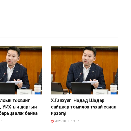
 Улсын төсвийг
Х.Ганхуяг: Надад Шадар
ж, УИХ-ын даргын
сайдаар томилох тухай санал
барьцаалж байна
ирээгүй
51
2025-10-30 19:37