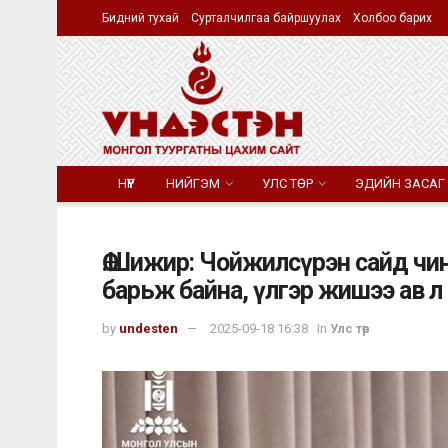
Бидний тухай
Сурталчилгаа байршуулах
Холбоо барих
НҮҮР
НИЙГЭМ
УЛС ТӨР
ЭДИЙН ЗАСАГ
Ө.Шижир: Чойжилсүрэн сайд чи
барьж байна, үлгэр жишээ ав л
by
undesten
2025-09-18 16:38
in
Улс төр