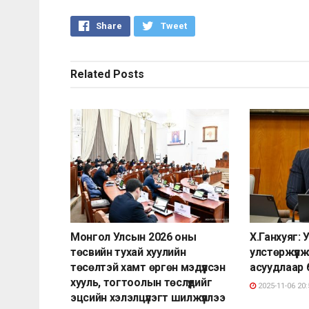
Share
Tweet
Related
Posts
Монгол Улсын 2026 оны
Х.Ганхуяг:
төсвийн тухай хуулийн
улстөржүүл
төсөлтэй хамт өргөн мэдүүлсэн
асуудлаар 
хууль, тогтоолын төслүүдийг
2025-11-06 20:
эцсийн хэлэлцүүлэгт шилжүүллээ