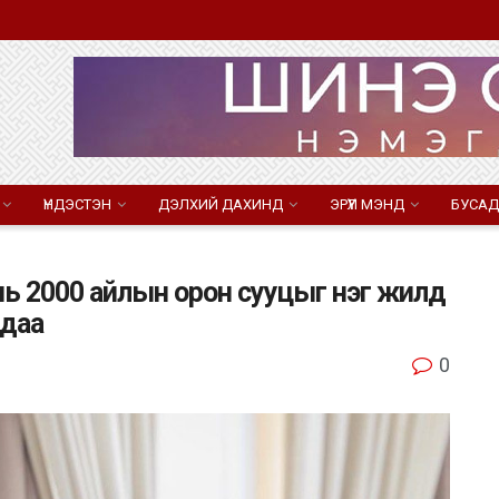
ҮНДЭСТЭН
ДЭЛХИЙ ДАХИНД
ЭРҮҮЛ МЭНД
БУСАД
нь 2000 айлын орон сууцыг нэг жилд
 даа
0