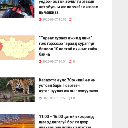
үедээ ноцтой зөрчил гаргасан
автобусны жолоочийг ажлаас
нь чөлөөлжээ
2026-08-07 10:53
1
“Тарвас хураах ажилд явна”
гэж гэрээсээ гараад сураггүй
болсон 10 настай охиныг хайж
байна
2026-08-07 10:04
0
Казахстан улс 70 жилийн өмнө
устсан барыг сэргээн
нутагшуулах ажлыг эхлүүлжээ
2026-08-07 09:58
0
11:00 – 16:00 цагийн хооронд
шаардлагагүй бол гадуур
явахаас зайлсхийх хэрэгтэй