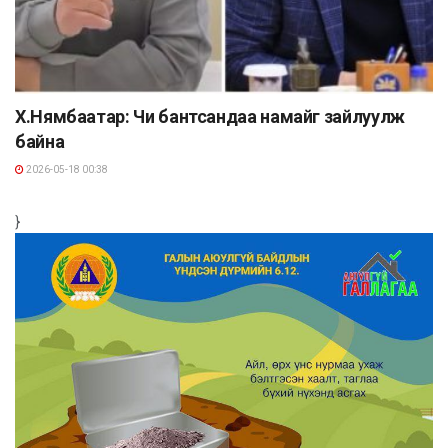
Х.Нямбаатар: Чи бантсандаа намайг зайлуулж
байна
2026-05-18 00:38
}