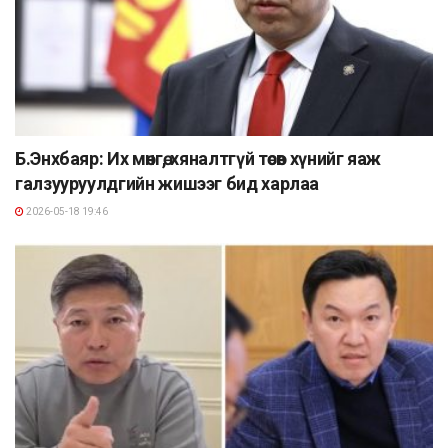
Б.Энхбаяр: Их мөнгө, хяналтгүй төсөв хүнийг яаж
галзууруулдгийн жишээг бид харлаа
2026-05-18 19:46