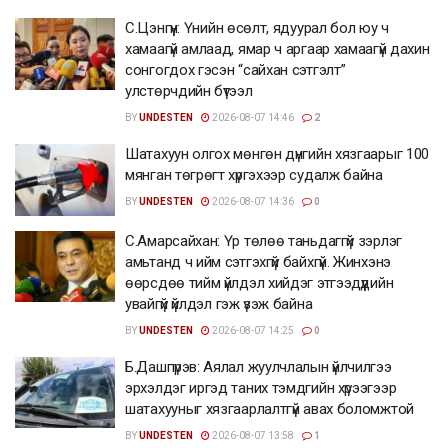
С.Цэнгүүн: Үнийн өсөлт, ядуурал бол юу ч
хамаагүй амлаад, ямар ч аргаар хамаагүй дахин
сонгогдох гэсэн “сайхан сэтгэлт”
улстөрчдийн бүтээл
BY
UNDESTEN
2026-08-07 14:46
2
Шатахуун олгох мөнгөн дүнгийн хязгаарыг 100
мянган төгрөгт хүргэхээр судалж байна
BY
UNDESTEN
2026-08-07 14:36
0
С.Амарсайхан: Үр төлөө таньдаггүй зэрлэг
амьтанд ч ийм сэтгэхгүй байхгүй. Жинхэнэ
өөрсдөө тийм үйлдэл хийдэг этгээдүүдийн
увайгүй үйлдэл гэж үзэж байна
BY
UNDESTEN
2026-08-07 14:25
0
Б.Дашпүрэв: Аялал жуулчлалын үйлчилгээ
эрхэлдэг иргэд таних тэмдгийн хүрээгээр
шатахууныг хязгаарлалтгүй авах боломжтой
BY
UNDESTEN
2026-08-07 13:58
1