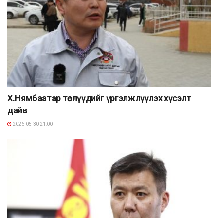
Х.Нямбаатар төслүүдийг үргэлжлүүлэх хүсэлт
дайв
2026-05-30 21:00