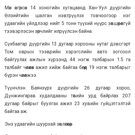
Мөн өнгөрсөн 14 хоногийн хугацаанд Хан-Уул дүүргийн
Өлзийтийн шалган нэвтрүүлэх товчоогоор нэг
удаагийн үйлдлээр нийт 5 тонн түүхий нүүрс зөвшөөрөлгүй
тээвэрлэсэн зөрчлийг илрүүлсэн байна.
Сүхбаатар дүүргийн 13 дугаар хорооны нутаг дэвсгэрт
Том оврын тээврийн хэрэгслийн авто зогсоол
байгуулах ажлын хүрээнд 44 нэгж талбарын 1.5 га
талбайг чөлөөлөх ажил хийж байгаа бөгөөд 19 нэгж талбарыг
бүрэн чөлөөлжээ.
Түүнчлэн Баянзүрх дүүргийн 26 дугаар хороо,
Дүнжингарав худалдааны төвийн урд байрлах 207
дугаар байрыг буулгах ажил 23 хувийн гүйцэтгэлтэй
байгаа аж.
Энэ удаагийн шуурхай зөвлөгөөнөөр