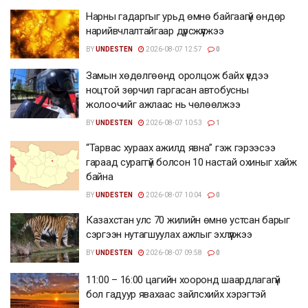
Нарны гадаргыг урьд өмнө байгаагүй өндөр
нарийвчлалтайгаар дүрсжүүлжээ
BY
UNDESTEN
2026-08-07 12:57
0
Замын хөдөлгөөнд оролцож байх үедээ
ноцтой зөрчил гаргасан автобусны
жолоочийг ажлаас нь чөлөөлжээ
BY
UNDESTEN
2026-08-07 10:53
1
“Тарвас хураах ажилд явна” гэж гэрээсээ
гараад сураггүй болсон 10 настай охиныг хайж
байна
BY
UNDESTEN
2026-08-07 10:04
0
Казахстан улс 70 жилийн өмнө устсан барыг
сэргээн нутагшуулах ажлыг эхлүүлжээ
BY
UNDESTEN
2026-08-07 09:58
0
11:00 – 16:00 цагийн хооронд шаардлагагүй
бол гадуур явахаас зайлсхийх хэрэгтэй