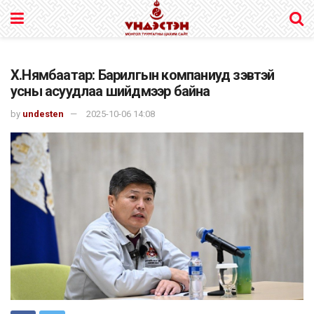
Х.Нямбаатар: Барилгын компаниуд зэвтэй
усны асуудлаа шийдмээр байна
by
undesten
2025-10-06 14:08