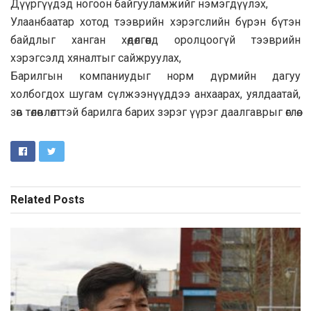
Дүүргүүдэд ногоон байгууламжийг нэмэгдүүлэх,
Улаанбаатар хотод тээврийн хэрэгслийн бүрэн бүтэн
байдлыг ханган хөдөлгөөнд оролцоогүй тээврийн
хэрэгсэлд хяналтыг сайжруулах,
Барилгын компаниудыг норм дүрмийн дагуу
холбогдох шугам сүлжээнүүддээ анхаарах, уялдаатай,
зөв төлөвлөлттэй барилга барих зэрэг үүрэг даалгаврыг өглөө.
Related
Posts