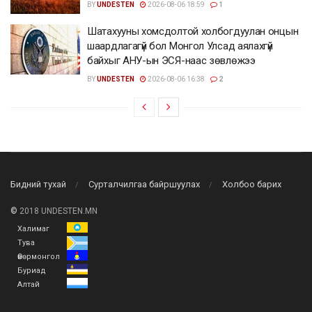
BY
UNDESTEN
2026-08-06 18:59
1
Шатахууны хомсдолтой холбогдуулан онцын
шаардлагагүй бол Монгол Улсад аялахгүй
байхыг АНУ-ын ЭСЯ-наас зөвлөжээ
BY
UNDESTEN
2026-08-06 16:38
2
Бидний тухай
Сурталчилгаа байршуулах
Холбоо барих
©
2018 UNDESTEN.MN
Халимаг
Тува
Өвөрмонгол
Буриад
Алтай