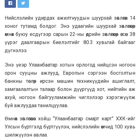
Нийслэлийн удирдах ажилтнуудын шуурхай зөвлөгөөн 14
хоног тутамд болдог. Энэ удаагийн шуурхай зөвлөгөөнөөр
өмнөх буюу есдүгээр сарын 22-ны өдрийн зөвлөгөөнөөр өгсөн 38
үүрэг даалгаврын биелэлтийг 80.3 хувьтай байгааг
дүгнэлээ.
Энэ үеэр Улаанбаатар хотын орлогод нийцсэн ногоон
орон сууцны ажлууд, Европын сэргээн босголтын
банкны төслөөр ирсэн машин техникүүдийн ашиглалт,
хамгаалалтын талаар болон дүүргүүд хот, нийтийн аж
ахуй, ногоон байгууламжийн чиглэлээр хэрэгжүүлж
буй ажлуудаа танилцуулав.
Өмнөх зөвлөгөөнөөс хойш “Улаанбаатар смарт карт” ХХК-ийг
Улсын бүртгэлд бүртгүүлэн, нийслэлийн өмчид 100 хувь
шилжүүлэн авлаа.