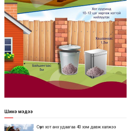
Шинэ мэдээ
Сөүл хот анх удаагаа 40 хэм давж халжээ