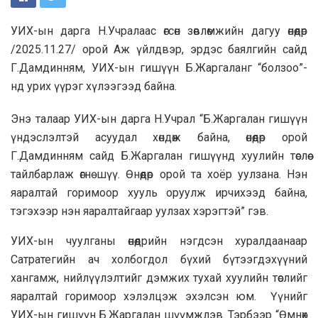
УИХ-ын дарга Н.Учралаас өгсөн зөвлөмжийн дагуу өнөөдөр
/2025.11.27/ орой Аж үйлдвэр, эрдэс баялгийн сайд
Г.Дамдинням, УИХ-ын гишүүн Б.Жаргаланг “болзоо”-
нд урих үүрэг хүлээгээд байна.
Энэ талаар УИХ-ын дарга Н.Учрал “Б.Жаргалан гишүүн
үндэслэлтэй асуудал хөндөж байна, өнөөдөр орой
Г.Дамдинням сайд Б.Жаргалан гишүүнд хуулийн төслөө
тайлбарлаж өгнө шүү. Өнөөдөр орой та хоёр уулзана. Нэн
яаралтай горимоор хууль оруулж ирчихээд байна,
тэгэхээр нэн яаралтайгаар уулзах хэрэгтэй” гэв.
УИХ-ын чуулганы өнөөдрийн нэгдсэн хуралдаанаар
Сатратегийн ач холбогдол бүхий бүтээгдэхүүний
хангамж, нийлүүлэлтийг дэмжих тухай хуулийн төслийг
яаралтай горимоор хэлэлцэж эхэлсэн юм. Үүнийг
УИХ-ын гишүүн Б.Жаргалан шүүмжлэв. Тэрбээр “Өмнөх