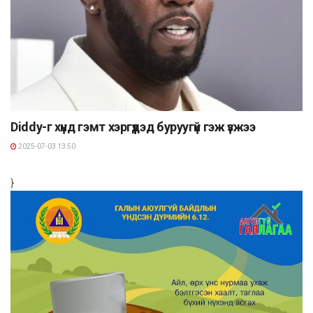
Diddy-г хүнд гэмт хэргүүдэд буруугүй гэж үзжээ
2025-07-03 13:50
}