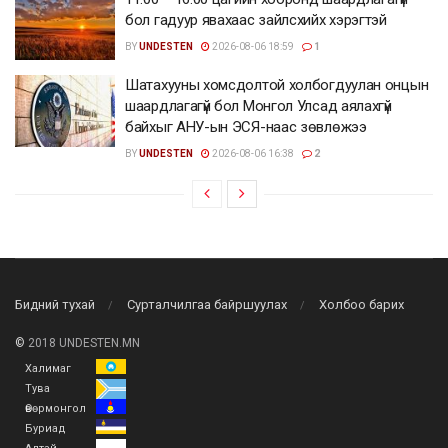
бол гадуур явахаас зайлсхийх хэрэгтэй
BY
UNDESTEN
2026-08-06 18:59
1
Шатахууны хомсдолтой холбогдуулан онцын
шаардлагагүй бол Монгол Улсад аялахгүй
байхыг АНУ-ын ЭСЯ-наас зөвлөжээ
BY
UNDESTEN
2026-08-06 16:38
2
Бидний тухай
Сурталчилгаа байршуулах
Холбоо барих
©
2018 UNDESTEN.MN
Халимаг
Тува
Өвөрмонгол
Буриад