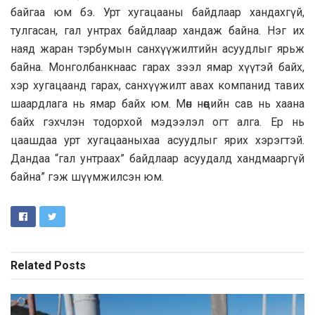
байгаа юм бэ. Урт хугацааны байдлаар хандахгүй,
тулгасан, гал унтрах байдлаар хандаж байна. Нэг их
наяд жаран тэрбумын санхүүжилтийн асуудлыг ярьж
байна. Монголбанкнаас гарах зээл ямар хүүтэй байх,
хэр хугацаанд гарах, санхүүжилт авах компанид тавих
шаардлага нь ямар байх юм. Мөн нөөцийн сав нь хаана
байх гэхчлэн тодорхой мэдээлэл огт алга. Ер нь
цаашдаа урт хугацааныхаа асуудлыг ярих хэрэгтэй.
Дандаа “гал унтраах” байдлаар асуудалд хандмааргүй
байна” гэж шүүмжилсэн юм.
Related
Posts