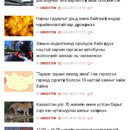
шатахууныг хязгаарлалтгүй авах боломжтой
BY
UNDESTEN
2026-08-07 13:58
1
Нарны гадаргыг урьд өмнө байгаагүй өндөр
нарийвчлалтайгаар дүрсжүүлжээ
BY
UNDESTEN
2026-08-07 12:57
0
Замын хөдөлгөөнд оролцож байх үедээ
ноцтой зөрчил гаргасан автобусны
жолоочийг ажлаас нь чөлөөлжээ
BY
UNDESTEN
2026-08-07 10:53
1
“Тарвас хураах ажилд явна” гэж гэрээсээ
гараад сураггүй болсон 10 настай охиныг хайж
байна
BY
UNDESTEN
2026-08-07 10:04
0
Казахстан улс 70 жилийн өмнө устсан барыг
сэргээн нутагшуулах ажлыг эхлүүлжээ
BY
UNDESTEN
2026-08-07 09:58
0
11:00 – 16:00 цагийн хооронд шаардлагагүй