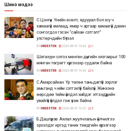
Шинэ мэдээ
С.Цэнгүүн: Үнийн өсөлт, ядуурал бол юу ч
хамаагүй амлаад, ямар ч аргаар хамаагүй дахин
сонгогдох гэсэн “сайхан сэтгэлт”
улстөрчдийн бүтээл
BY
UNDESTEN
2026-08-07 14:46
1
Шатахуун олгох мөнгөн дүнгийн хязгаарыг 100
мянган төгрөгт хүргэхээр судалж байна
BY
UNDESTEN
2026-08-07 14:36
0
С.Амарсайхан: Үр төлөө таньдаггүй зэрлэг
амьтанд ч ийм сэтгэхгүй байхгүй. Жинхэнэ
өөрсдөө тийм үйлдэл хийдэг этгээдүүдийн
увайгүй үйлдэл гэж үзэж байна
BY
UNDESTEN
2026-08-07 14:25
0
Б.Дашпүрэв: Аялал жуулчлалын үйлчилгээ
эрхэлдэг иргэд таних тэмдгийн хүрээгээр