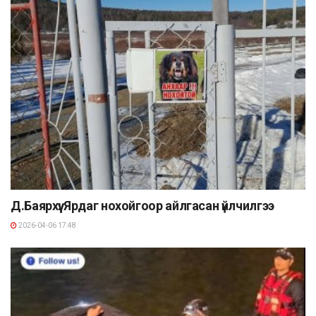
Д.Баярхүү: Ярдаг нохойгоор айлгасан үйлчилгээ
2026-04-06 17:48