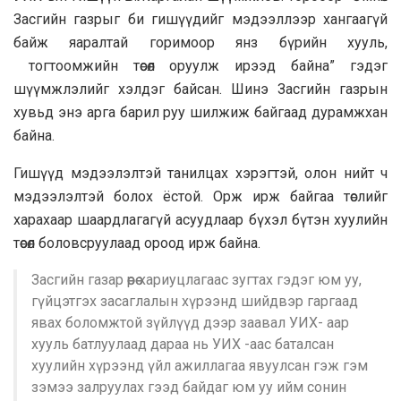
Засгийн газрыг би гишүүдийг мэдээллээр хангаагүй
байж яаралтай горимоор янз бүрийн хууль,
тогтоомжийн төсөл оруулж ирээд байна” гэдэг
шүүмжлэлийг хэлдэг байсан. Шинэ Засгийн газрын
хувьд энэ арга барил руу шилжиж байгаад дурамжхан
байна.
Гишүүд мэдээлэлтэй танилцах хэрэгтэй, олон нийт ч
мэдээлэлтэй болох ёстой. Орж ирж байгаа төслийг
харахаар шаардлагагүй асуудлаар бүхэл бүтэн хуулийн
төсөл боловсруулаад ороод ирж байна.
Засгийн газар өөрөө хариуцлагаас зугтах гэдэг юм уу,
гүйцэтгэх засаглалын хүрээнд шийдвэр гаргаад
явах боломжтой зүйлүүд дээр заавал УИХ- аар
хууль батлуулаад дараа нь УИХ -аас баталсан
хуулийн хүрээнд үйл ажиллагаа явуулсан гэж гэм
зэмээ залруулах гээд байдаг юм уу ийм сонин