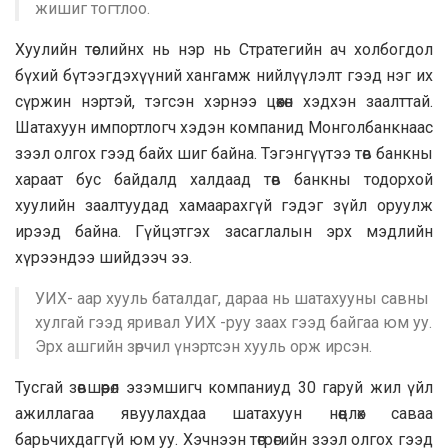
жишиг тогтлоо.
Хуулийн төслийнх нь нэр нь Стратегийн ач холбогдол
бүхий бүтээгдэхүүний хангамж нийлүүлэлт гээд нэг их
сүржин нэртэй, тэгсэн хэрнээ цөөхөн хэдхэн заалттай.
Шатахуун импортлогч хэдэн компанид Монголбанкнаас
зээл олгох гээд байх шиг байна. Тэгэнгүүтээ төв банкны
хараат бус байдалд халдаад төв банкны тодорхой
хуулийн заалтуудад хамаарахгүй гэдэг зүйл оруулж
ирээд байна. Гүйцэтгэх засаглалын эрх мэдлийн
хүрээндээ шийдээч ээ.
УИХ- аар хууль баталдаг, дараа нь шатахууны савны
хулгай гээд яривал УИХ -руу заах гээд байгаа юм уу.
Эрх ашгийн зөрчил үнэртсэн хууль орж ирсэн.
Тусгай зөвшөөрөл эзэмшигч компаниуд 30 гаруй жил үйл
ажиллагаа явуулахдаа шатахуун нөөцлөх саваа
барьчихдаггүй юм уу. Хэчнээн төгрөгийн зээл олгох гээд