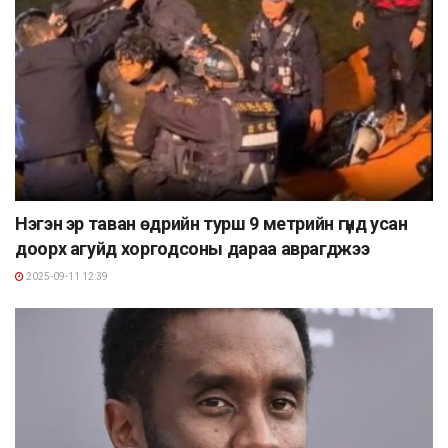
Нэгэн эр таван өдрийн турш 9 метрийн гүнд усан
доорх агуйд хоргодсоны дараа аврагджээ
2025-09-11 12:39