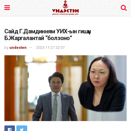
Сайд Г.Дамдинням УИХ-ын гишүүн
Б.Жаргалантай “болзоно”
by
undesten
2025-11-27 22:07