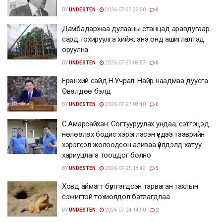
BY
UNDESTEN
2026-07-27 22:20
0
Дамбадаржаа дулааны станцад аравдугаар
сард тохируулга хийж, энэ онд ашиглалтад
оруулна
BY
UNDESTEN
2026-07-27 08:57
0
Ерөнхий сайд Н.Учрал: Найр наадмаа дуусга.
Өвөлдөө бэлд
BY
UNDESTEN
2026-07-27 08:40
0
С.Амарсайхан: Согтууруулах ундаа, сэтгэцэд
нөлөөлөх бодис хэрэглэсэн үедээ тээврийн
хэрэгсэл жолоодсон аливаа үйлдэлд хатуу
хариуцлага тооцдог болно
BY
UNDESTEN
2026-07-25 18:49
5
Ховд аймагт бүртгэгдсэн тарваган тахлын
сэжигтэй тохиолдол батлагдлаа
BY
UNDESTEN
2026-07-24 14:50
2