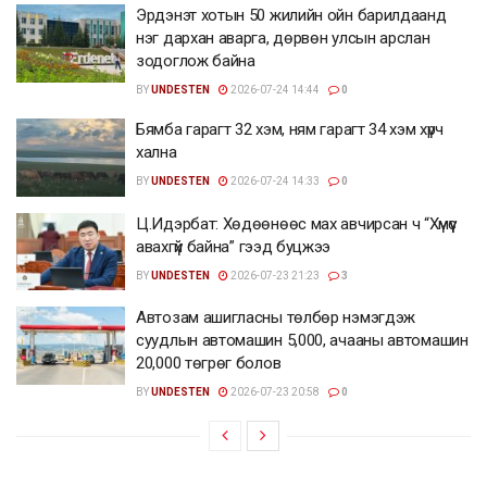
Эрдэнэт хотын 50 жилийн ойн барилдаанд
нэг дархан аварга, дөрвөн улсын арслан
зодоглож байна
BY
UNDESTEN
2026-07-24 14:44
0
Бямба гарагт 32 хэм, ням гарагт 34 хэм хүрч
хална
BY
UNDESTEN
2026-07-24 14:33
0
Ц.Идэрбат: Хөдөөнөөс мах авчирсан ч “Хүмүүс
авахгүй байна” гээд буцжээ
BY
UNDESTEN
2026-07-23 21:23
3
Автозам ашигласны төлбөр нэмэгдэж
суудлын автомашин 5,000, ачааны автомашин
20,000 төгрөг болов
BY
UNDESTEN
2026-07-23 20:58
0