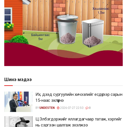
Шинэ мэдээ
Их, дээд сургуулийн хичээлийг есдүгээр сарын
15-наас эхлүүлнэ
BY
UNDESTEN
2026-07-27 22:50
0
Ц.Элбэгдоржийг яллагдагчаар татаж, хэргийг
нь сэргээн шалгаж эхэлжээ