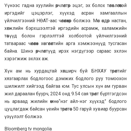
Үүнээс гадна хуулийн өөрчлөлтөөр эцэг, эх болох төлөвлөгөөтэй
иргэдийг цэцэрлэг, хүүхэд асран хамгааллын
үйлчилгээний НӨАТ-аас чөлөөлөхөөр болжээ. Мөн өндөр настан,
хөгжлийн бэрхшээлтэй иргэдийн асрамж, халамжийн
төвүүд болон гэрлэлттэй холбоотой үйлчилгээний
татвараас чөлөөлөх хөнгөлөлтийн арга хэмжээнүүд тусгасан
байна. Шинэ өөрчлөлтүүд ирэх нэгдүгээр сараас эхлэн
хэрэгжиж эхлэх аж.
Хүн ам нь хурдацтай хөгширч буй БНХАУ төрөлтийг
хязгаарлах бодлогоос дэмжих бодлого руу томоохон
шилжилт хийгээд байгаа юм. Тус улсын хүн ам гурван
жил дараалан буурч, 2024 онд 9.54 сая төрөлт бүртгэгдсэн
нь арваад жилийн өмнө “нэг айл-нэг хүүхэд” бодлого
цуцлагдаж байсан үеийн төрөлтөөс 50 гаруй хувиар буурсан
үзүүлэлт болжээ.
Bloomberg tv mongolia