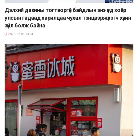
Дэлхий дахины тогтворгүй байдлын энэ үед хоёр
улсын гадаад харилцаа чухал тэнцвэржүүлэгч хүчин
зүйл болж байна
2026-02-05 13:04