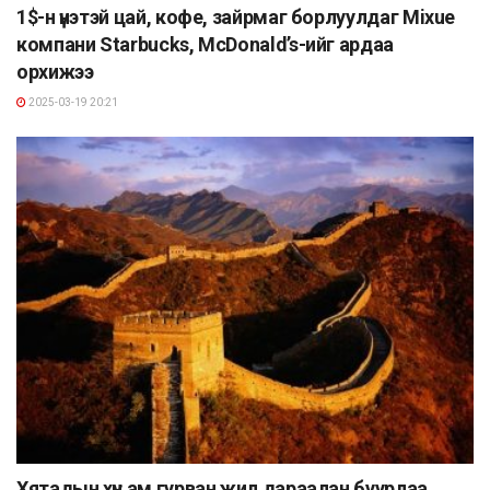
1$-н үнэтэй цай, кофе, зайрмаг борлуулдаг Mixue
компани Starbucks, McDonald’s-ийг ардаа
орхижээ
2025-03-19 20:21
Хятадын хүн ам гурван жил дараалан буурлаа