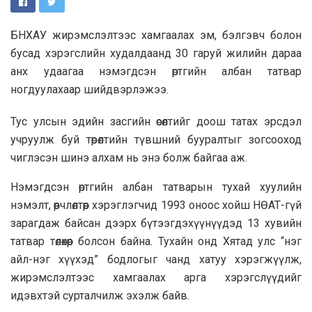
БНХАУ жирэмслэлтээс хамгаалах эм, бэлгэвч болон
бусад хэрэгслийн худалдаанд 30 гаруй жилийн дараа
анх удаагаа нэмэгдсэн өртгийн албан татвар
ногдуулахаар шийдвэрлэжээ.
Тус улсын эдийн засгийн өсөлтийг доош татах эрсдэл
учруулж буй төрөлтийн түвшний бууралтыг зогсооход
чиглэсэн шинэ алхам нь энэ болж байгаа аж.
Нэмэгдсэн өртгийн албан татварын тухай хуулийн
нэмэлт, өөрчлөлтөөр хэрэглэгчид 1993 оноос хойш НӨАТ-гүй
зарагдаж байсан дээрх бүтээгдэхүүнүүдэд 13 хувийн
татвар төлөхөөр болсон байна. Тухайн онд Хятад улс “нэг
айл-нэг хүүхэд” бодлогыг чанд хатуу хэрэгжүүлж,
жирэмслэлтээс хамгаалах арга хэрэгслүүдийг
идэвхтэй сурталчилж эхэлж байв.