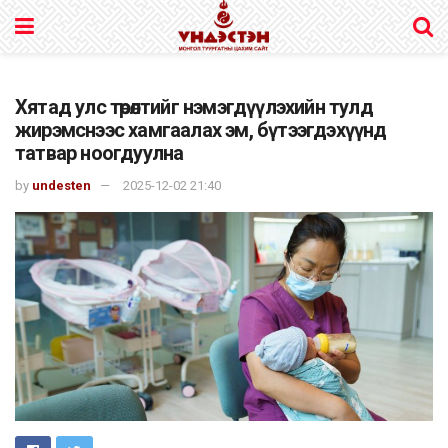
Хятад улс төрөлтийг нэмэгдүүлэхийн тулд
жирэмснээс хамгаалах эм, бүтээгдэхүүнд
татвар ноогдуулна
by
undesten
2025-12-02 21:40