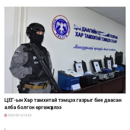
ЦЕГ-ын Хар тамхитай тэмцэх газрыг бие даасан
алба болгон өргөжүүллээ
2025-09-10 14:40