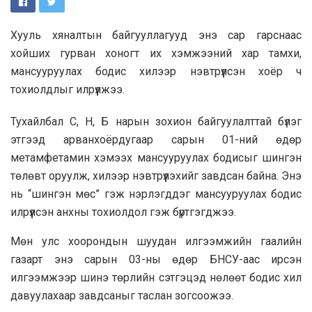
Хууль хяналтын байгууллагууд энэ сар гарснаас
хойших гурван хоногт их хэмжээний хар тамхи,
мансууруулах бодис хилээр нэвтрүүлсэн хоёр ч
тохиолдлыг илрүүлжээ.
Тухайлбал С, Н, Б нарын зохион байгуулалттай бүлэг
этгээд арванхоёрдугаар сарын 01-ний өдөр
метамфетамин хэмээх мансууруулах бодисыг шингэн
төлөвт оруулж, хилээр нэвтрүүлэхийг завдсан байна. Энэ
нь “шингэн мөс” гэж нэрлэгддэг мансууруулах бодис
илрүүлсэн анхны тохиолдол гэж бүртгэгджээ.
Мөн улс хоорондын шуудан илгээмжийн гаалийн
газарт энэ сарын 03-ны өдөр БНСУ-аас ирсэн
илгээмжээр шинэ төрлийн сэтгэцэд нөлөөт бодис хил
давуулахаар завдсаныг таслан зогсоожээ.