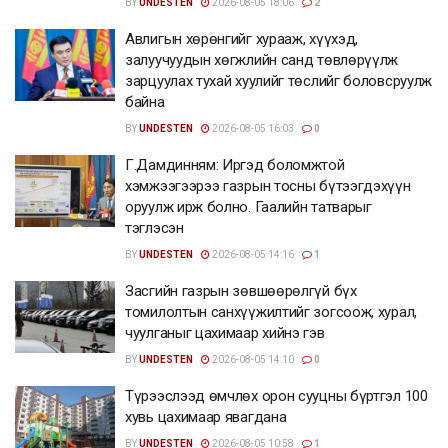
BY
UNDESTEN
2026-08-05 18:06
2
Авлигын хөрөнгийг хурааж, хүүхэд,
залуучуудын хөгжлийн санд төвлөрүүлж
зарцуулах тухай хуулийг төслийг боловсруулж
байна
BY
UNDESTEN
2026-08-05 16:03
0
Г.Дамдинням: Иргэд боломжтой
хэмжээгээрээ газрын тосны бүтээгдэхүүн
оруулж ирж болно. Гаалийн татварыг
тэглэсэн
BY
UNDESTEN
2026-08-05 14:16
1
Засгийн газрын зөвшөөрөлгүй бүх
томилолтын санхүүжилтийг зогсоож, хурал,
чуулганыг цахимаар хийнэ гэв
BY
UNDESTEN
2026-08-05 14:10
0
Түрээслээд өмчлөх орон сууцны бүртгэл 100
хувь цахимаар явагдана
BY
UNDESTEN
2026-08-05 10:58
1