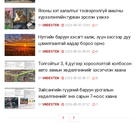
Японы хэт халалтыг тэсвэрлэлгүй амьтны
хүрээлэнгийн гурван эрслэн үхжээ
BY
UNDESTEN
2026-08-05 10:49
1
Нутгийн баруун хэсэгт халж, зүүн хэсгээр дуу
цахилгаантай аадар бороо орно
BY
UNDESTEN
2026-08-05 08:44
0
Толгойтыг 3, 4 дүгээр хороололтой холбосон
авто замын хөдөлгөөнийг хэсэгчлэн хаана
BY
UNDESTEN
2026-08-05 08:17
0
Зайсангийн гүүрний баруун урсгалын
хөдөлгөөнийг энэ сарын 7-ноос хаана
BY
UNDESTEN
2026-08-05 07:57
1