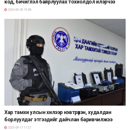
код, бичиглэл байрлуулах тохиолдол илэрчээ
2026-05-05 19:38
Хар тамхи улсын хилээр нэвтрүүлэн, худалдан
борлуулдаг этгээдийг дайчлан баривчилжээ
2025-09-17 11:27