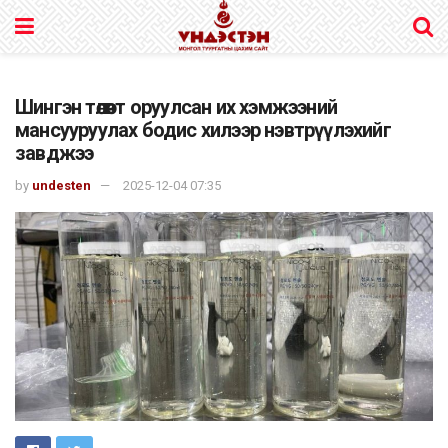
Шингэн төлөвт оруулсан их хэмжээний
мансууруулах бодис хилээр нэвтрүүлэхийг
завджээ
by
undesten
2025-12-04 07:35