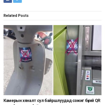
Related
Posts
Камерын хяналт сул байршлуудад сэжиг бүхий QR