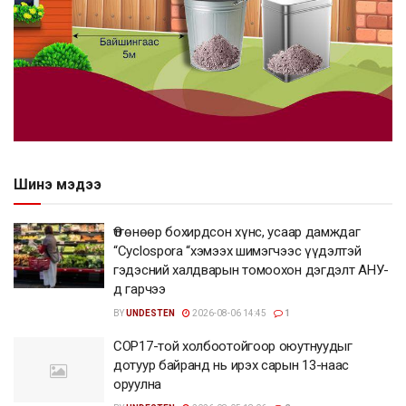
Шинэ мэдээ
Өтгөнөөр бохирдсон хүнс, усаар дамждаг
“Cyclospora “хэмээх шимэгчээс үүдэлтэй
гэдэсний халдварын томоохон дэгдэлт АНУ-
д гарчээ
BY
UNDESTEN
2026-08-06 14:45
1
COP17-той холбоотойгоор оюутнуудыг
дотуур байранд нь ирэх сарын 13-наас
оруулна