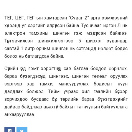
ТЕГ, ЦЕГ, ГЕГ-ын хамтарсан “Суваг-2” арга хэмжээний
хүрээнд уг хэргийг илрүүлсэн байна. Тус ачааг иргэн Л нь
электрон тамхины шингэн гэж мэдүүлсэн байжээ.
Түргэвчилсэн шинжилгээгээр 5 ширхэг хуванцар
савтай 1 литр орчим шингэн нь сэтгэцэд нөлөөт бодис
болох нь батлагдсан байна.
Сүүлийн үед гэмт хэрэгтнүүд сав баглаа боодол өөрчлөх,
бараа бүтээгдэхүүнд шингээх, шингэн төлөвт оруулах
зэргээр хар тамхи, мансууруулах бодисыг нуун
далдлах болжээ. Тийм учраас хил гаалийн бүсээр
зорчихдоо бусдаас бүх төрлийн бараа бүтээгдэхүүнийг
дайвар байдлаар авахгүй байхыг тагнуулын байгууллага
анхаарууллаа.