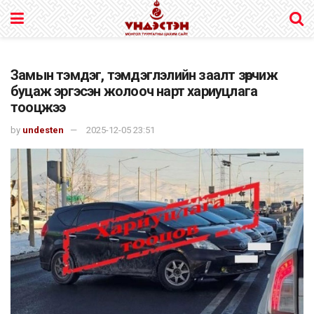
Замын тэмдэг, тэмдэглэлийн заалт зөрчиж
буцаж эргэсэн жолооч нарт хариуцлага
тооцжээ
by
undesten
2025-12-05 23:51