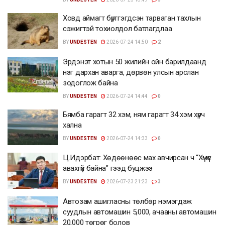
Ховд аймагт бүртгэгдсэн тарваган тахлын
сэжигтэй тохиолдол батлагдлаа
BY
UNDESTEN
2026-07-24 14:50
2
Эрдэнэт хотын 50 жилийн ойн барилдаанд
нэг дархан аварга, дөрвөн улсын арслан
зодоглож байна
BY
UNDESTEN
2026-07-24 14:44
0
Бямба гарагт 32 хэм, ням гарагт 34 хэм хүрч
хална
BY
UNDESTEN
2026-07-24 14:33
0
Ц.Идэрбат: Хөдөөнөөс мах авчирсан ч “Хүмүүс
авахгүй байна” гээд буцжээ
BY
UNDESTEN
2026-07-23 21:23
3
Автозам ашигласны төлбөр нэмэгдэж
суудлын автомашин 5,000, ачааны автомашин
20,000 төгрөг болов