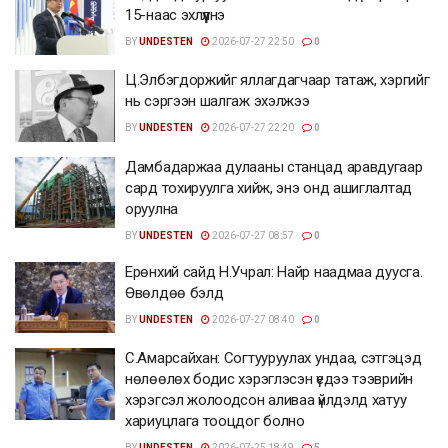
15-наас эхлүүлнэ
BY
UNDESTEN
2026-07-27 22:50
0
Ц.Элбэгдоржийг яллагдагчаар татаж, хэргийг
нь сэргээн шалгаж эхэлжээ
BY
UNDESTEN
2026-07-27 22:20
0
Дамбадаржаа дулааны станцад аравдугаар
сард тохируулга хийж, энэ онд ашиглалтад
оруулна
BY
UNDESTEN
2026-07-27 08:57
0
Ерөнхий сайд Н.Учрал: Найр наадмаа дуусга.
Өвөлдөө бэлд
BY
UNDESTEN
2026-07-27 08:40
0
С.Амарсайхан: Согтууруулах ундаа, сэтгэцэд
нөлөөлөх бодис хэрэглэсэн үедээ тээврийн
хэрэгсэл жолоодсон аливаа үйлдэлд хатуу
хариуцлага тооцдог болно
BY
UNDESTEN
2026-07-25 18:49
5