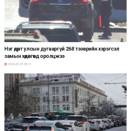
Нэг өдөрт улсын дугааргүй 268 тээврийн хэрэгсэл
замын хөдөлгөөнд оролцжээ
2026-03-25 09:11