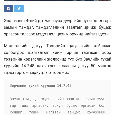
Энэ сарын 4-ний өдөр Баянзүрх дүүргийн нутаг дэвсгэрт
замын тэмдэг, тэмдэглэлийн заалтыг зөрчиж буцаж
эргэсэн талаарх мэдээлэл цахим орчинд нийтлэгдсэн.
Мэдээллийн дагуу Тээврийн цагдаагийн албанаас
холбогдох шалгалтыг хийж, зөрчил гаргасан хоёр
тээврийн хэрэгслийн жолоочид тус бүр Зөрчлийн тухай
хуулийн 14.7.48 дахь хэсэгт заасны дагуу 50 мянган
төгрөгөөр торгож хариуцлага тооцжээ.
Зөрчлийн тухай хуулийн 14.7.48
3амын тэмдэг, тэмдэглэлийн заалтыг зөрчиж зүүн 
гар тийш эргэсэн, эсхүл буцаж эргэсэн бол 
хүнийг тавин нэгжтэй тэнцэх хэмжээний 