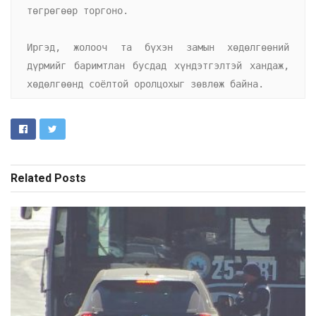
төгрөгөөр торгоно.

Иргэд, жолооч та бүхэн замын хөдөлгөөний 
дүрмийг баримтлан бусдад хүндэтгэлтэй хандаж, 
хөдөлгөөнд соёлтой оролцохыг зөвлөж байна.
Related
Posts