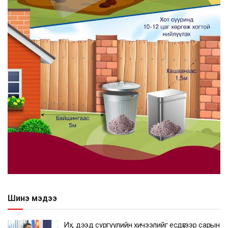
Шинэ мэдээ
Их, дээд сургуулийн хичээлийг есдүгээр сарын