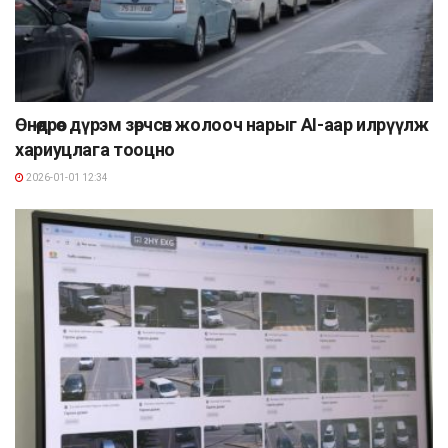
Өнөөдрөөс дүрэм зөрчсөн жолооч нарыг AI-аар илрүүлж
хариуцлага тооцно
2026-01-01 12:34