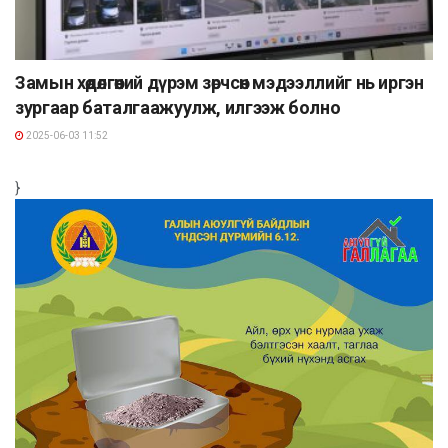
Замын хөдөлгөөний дүрэм зөрчсөн мэдээллийг нь иргэн
зургаар баталгаажуулж, илгээж болно
2025-06-03 11:52
}