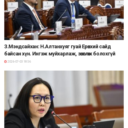
З.Мэндсайхан: Н.Алтанхуяг гуай Ерөнхий сайд
байсан хүн. Ингэж муйхарлаж, зөнөглөж болохгүй
2026-07-03 18:56