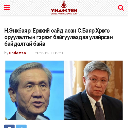
Н.Энхбаяр: Ерөнхий сайд асан С.Баяр Хөрөнгө
оруулалтын гэрээг байгуулахдаа улайрсан
байдалтай байв
by
undesten
2025-12-08 19:21