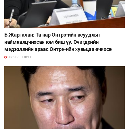
Б.Жаргалан: Та нар Онтрэ-ийн асуудлыг
наймаалцчихсан юм биш үү. Өчигдрийн
мэдээллийн араас Онтрэ-ийн хувьцаа өсчихсөн
2026-07-01 18:11