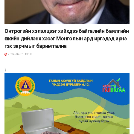
Онтрогийн хэлэлцээг хийхдээ байгалийн баялгийн
өгөөжийн дийлэнх хэсэг Монголын ард иргэдэд ирнэ
гэх зарчмыг баримтална
2026-07-01 13:58
}