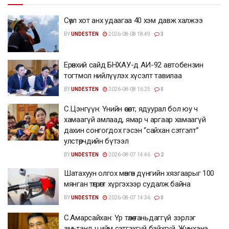
Сөүл хот анх удаагаа 40 хэм давж халжээ
BY
UNDESTEN
2026-08-08 18:49
3
Ерөнхий сайд БНХАУ-д АИ-92 автобензин
тогтмол нийлүүлэх хүсэлт тавилаа
BY
UNDESTEN
2026-08-08 16:25
0
С.Цэнгүүн: Үнийн өсөлт, ядуурал бол юу ч
хамаагүй амлаад, ямар ч аргаар хамаагүй
дахин сонгогдох гэсэн “сайхан сэтгэлт”
улстөрчдийн бүтээл
BY
UNDESTEN
2026-08-07 14:46
2
Шатахуун олгох мөнгөн дүнгийн хязгаарыг 100
мянган төгрөгт хүргэхээр судалж байна
BY
UNDESTEN
2026-08-07 14:36
0
С.Амарсайхан: Үр төлөө таньдаггүй зэрлэг
амьтанд ч ийм сэтгэхгүй байхгүй. Жинхэнэ