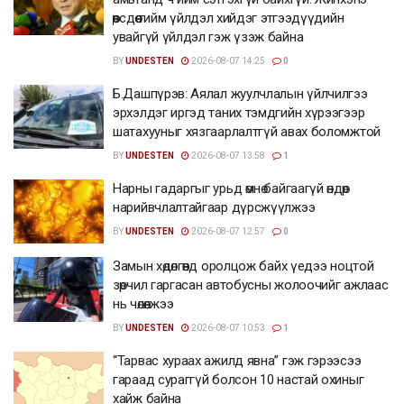
өөрсдөө тийм үйлдэл хийдэг этгээдүүдийн
увайгүй үйлдэл гэж үзэж байна
BY
UNDESTEN
2026-08-07 14:25
0
Б.Дашпүрэв: Аялал жуулчлалын үйлчилгээ
эрхэлдэг иргэд таних тэмдгийн хүрээгээр
шатахууныг хязгаарлалтгүй авах боломжтой
BY
UNDESTEN
2026-08-07 13:58
1
Нарны гадаргыг урьд өмнө байгаагүй өндөр
нарийвчлалтайгаар дүрсжүүлжээ
BY
UNDESTEN
2026-08-07 12:57
0
Замын хөдөлгөөнд оролцож байх үедээ ноцтой
зөрчил гаргасан автобусны жолоочийг ажлаас
нь чөлөөлжээ
BY
UNDESTEN
2026-08-07 10:53
1
“Тарвас хураах ажилд явна” гэж гэрээсээ
гараад сураггүй болсон 10 настай охиныг
хайж байна