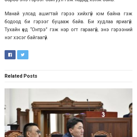
Манай улсад ашигтай гэрээ хийхгүй юм байна гэж
бодоод би гэрээг буцааж байв. Би худлаа яриагүй.
Тухайн үед “Онтрэ” гэж нэр огт гараагүй, энэ гэрээний
нэг хэсэг байгаагүй.
Related
Posts