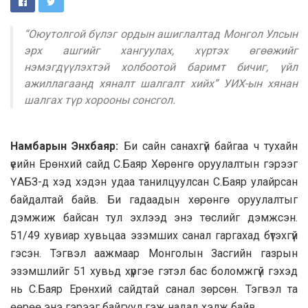
“
Оюутолгой бүлэг ордын ашиглалтад Монгол Улсын
эрх ашгийг хангуулах, хүртэх
өгөөжийг
нэмэгдүүлэхтэй холбоотой баримт бичиг, үйл
ажиллагаанд хяналт шалгалт хийх” УИХ-ын хянан
шалгах түр хорооны сонсгол.
Намбарын Энхбаяр:
Би сайн санахгүй байгаа ч тухайн
үеийн Ерөнхий сайд С.Баяр Хөрөнгө оруулалтын гэрээг
ҮАБЗ-д хэд хэдэн удаа танилцуулсан С.Баяр улайрсан
байдалтай байв. Би гадаадын хөрөнгө оруулалтыг
дэмжиж байсан тул эхлээд энэ төслийг дэмжсэн.
51/49 хувиар хувьцаа эзэмших санал гаргахад бүтэхгүй
гэсэн. Тэгвэл аажмаар Монголын Засгийн газрын
эзэмшлийг 51 хувьд хүргэе гэтэл бас боломжгүй гэхэд
нь С.Баяр Ерөнхий сайдтай санал зөрсөн. Тэгвэл та
өөрөө энэ гэрээг байгуул гэж надад хэлж байв.