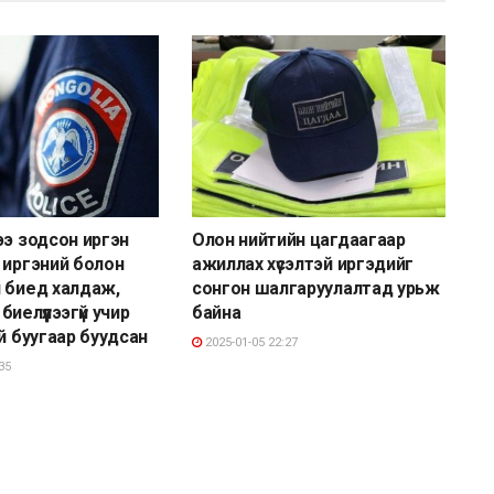
ээ зодсон иргэн
Олон нийтийн цагдаагаар
 иргэний болон
ажиллах хүсэлтэй иргэдийг
 биед халдаж,
сонгон шалгаруулалтад урьж
иелүүлээгүй учир
байна
ай буугаар буудсан
2025-01-05 22:27
35