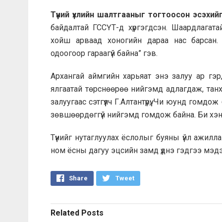
Түүний үхлийн шалтгааныг тогтоосон эсэхи
байдалтай ГССҮТ-д хүргэгдсэн. Шаардлагата
хойш арваад хоногийн дараа нас барсан.
одоогоор гараагүй байна” гэв.
Архангай аймгийн харьяат энэ залуу ар гэр
ялгаатай төрснөөрөө нийгэмд адлагдаж, танх
залуугаас сэтгүүлч Г.Алтантүрүү, Чи юунд гомд
зөвшөөрдөггүй нийгэмд гомдож байна. Би хэнд
Түүнийг нутаглуулах ёслолыг буяны үйл ажил
ном ёсны дагуу эцсийн замд үднэ гэдгээ мэд
Share
Tweet
Related
Posts