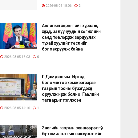
2026-08-05 18:06
2
Авлигын хөрөнгийг хурааж,
хүүхэд, залуучуудын хөгжлийн
санд төвлөрүүлж зарцуулах
тухай хуулийг төслийг
боловсруулж байна
2026-08-05 16:03
0
Г.Дамдинням: Иргэд
боломжтой хэмжээгээрээ
газрын тосны бүтээгдэхүүн
оруулж ирж болно. Гаалийн
татварыг тэглэсэн
2026-08-05 14:16
1
Засгийн газрын зөвшөөрөлгүй
бүх томилолтын санхүүжилтийг