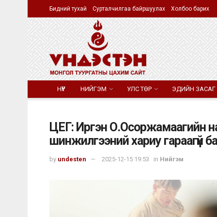
Бидний тухай
Сурталчилгаа байршуулах
Холбоо барих
НҮҮР
НИЙГЭМ
УЛС ТӨР
ЭДИЙН ЗАСАГ
ЦЕГ: Иргэн О.Осоржамаагийн н
шинжилгээний хариу гараагүй б
by
undesten
2025-12-15 19:53
in
Нийгэм