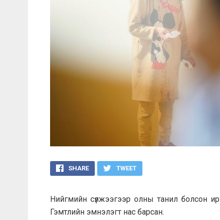
SHARE
TWEET
Нийгмийн сүлжээгээр олны танил болсон и
Гэмтлийн эмнэлэгт нас барсан.