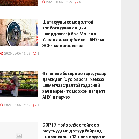
2026-08-06 18:59
0
Шатахууны хомсдолтой
холбогдуулан онцын
шаардлагагүй бол Монгол
Улсад аялахгүй байхыг АНУ-ын
ЭСЯ-наас зөвлөжээ
2026-08-06 16:38
2
Өтгөнөөр бохирдсон хүнс, усаар
дамждаг “Cyclospora “хэмээх
шимэгчээс үүдэлтэй гэдэсний
халдварын томоохон дэгдэлт
АНУ-д гарчээ
2026-08-06 14:45
1
COP17-той холбоотойгоор
оюутнуудыг дотуур байранд
нь ирэх сарын 13-наас оруулна