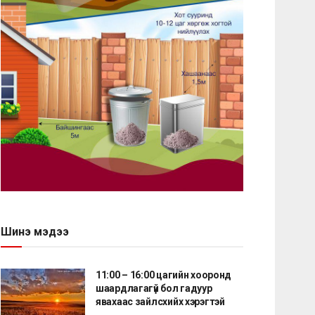
Шинэ мэдээ
11:00 – 16:00 цагийн хооронд
шаардлагагүй бол гадуур
явахаас зайлсхийх хэрэгтэй