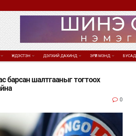
ҮНДЭСТЭН
ДЭЛХИЙ ДАХИНД
ЭРҮҮЛ МЭНД
БУСАД
ас барсан шалтгааныг тогтоох
айна
0