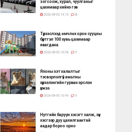
зогсоож, хурал, чуулганыг
цахимаар хийнэ гэв
2026-08-05 14:10
0
Түрээслээд өмчлөх орон сууцны
бүртгэл 100 хувь цахимаар
явагдана
2026-08-05 10:58
1
Японы хэт халалтыг
тэсвэрлэлгүй амьтны
хүрээлэнгийн гурван эрслэн
үхжээ
2026-08-05 10:49
1
Нутгийн баруун хэсэгт халж, зүүн
хэсгээр дуу цахилгаантай
аадар бороо орно