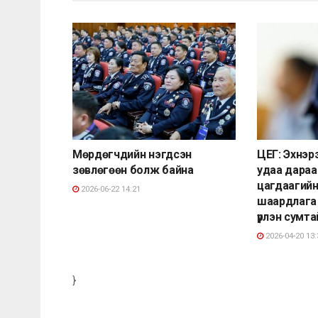
Мөрдөгчдийн нэгдсэн
ЦЕГ: Эхнэр
зөвлөгөөн болж байна
удаа дараа
цагдаагийн
2026-06-22 14:21
шаардлага б
үрлэн сумт
2026-04-20 13:
}