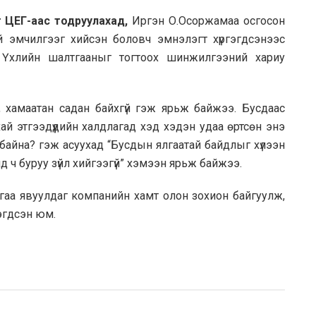
йг ЦЕГ-аас тодруулахад,
Иргэн О.Осоржамаа осгосон
й эмчилгээг хийсэн боловч эмнэлэгт хүргэгдсэнээс
 Үхлийн шалтгааныг тогтоох шинжилгээний хариу
, хамаатан садан байхгүй гэж ярьж байжээ. Бусдаас
ай этгээдүүдийн халдлагад хэд хэдэн удаа өртсөн энэ
ож байна? гэж асуухад “Бусдын ялгаатай байдлыг хүлээн
 ч буруу зүйл хийгээгүй” хэмээн ярьж байжээ.
лагаа явуулдаг компанийн хамт олон зохион байгуулж,
эгдсэн юм.