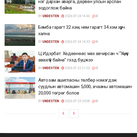
нэг дархан аварга, дөрвөн улсын арслан
зодоглож байна
BY
UNDESTEN
2026-07-24 14:44
0
Бямба гарагт 32 хэм, ням гарагт 34 хэм хүрч
хална
BY
UNDESTEN
2026-07-24 14:33
0
Ц.Идэрбат: Хөдөөнөөс мах авчирсан ч “Хүмүүс
авахгүй байна” гээд буцжээ
BY
UNDESTEN
2026-07-23 21:23
3
Автозам ашигласны төлбөр нэмэгдэж
суудлын автомашин 5,000, ачааны автомашин
20,000 төгрөг болов
BY
UNDESTEN
2026-07-23 20:58
0