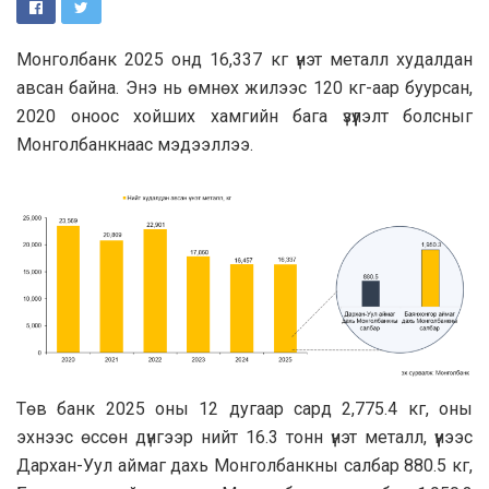
Монголбанк 2025 онд 16,337 кг үнэт металл худалдан
авсан байна. Энэ нь өмнөх жилээс 120 кг-аар буурсан,
2020 оноос хойших хамгийн бага үзүүлэлт болсныг
Монголбанкнаас мэдээллээ.
Төв банк 2025 оны 12 дугаар сард 2,775.4 кг, оны
эхнээс өссөн дүнгээр нийт 16.3 тонн үнэт металл, үүнээс
Дархан-Уул аймаг дахь Монголбанкны салбар 880.5 кг,