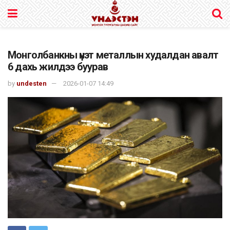
Монголбанкны үнэт металлын худалдан авалт
6 дахь жилдээ буурав
by
undesten
2026-01-07 14:49