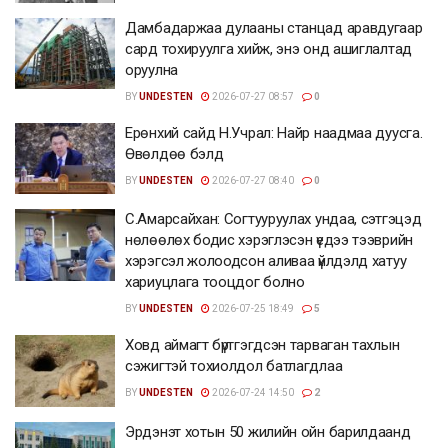
Дамбадаржаа дулааны станцад аравдугаар
сард тохируулга хийж, энэ онд ашиглалтад
оруулна
BY
UNDESTEN
2026-07-27 08:57
0
Ерөнхий сайд Н.Учрал: Найр наадмаа дуусга.
Өвөлдөө бэлд
BY
UNDESTEN
2026-07-27 08:40
0
С.Амарсайхан: Согтууруулах ундаа, сэтгэцэд
нөлөөлөх бодис хэрэглэсэн үедээ тээврийн
хэрэгсэл жолоодсон аливаа үйлдэлд хатуу
хариуцлага тооцдог болно
BY
UNDESTEN
2026-07-25 18:49
5
Ховд аймагт бүртгэгдсэн тарваган тахлын
сэжигтэй тохиолдол батлагдлаа
BY
UNDESTEN
2026-07-24 14:50
2
Эрдэнэт хотын 50 жилийн ойн барилдаанд