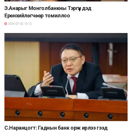
Э.Анарыг Монголбанкны Тэргүүн дэд
Ерөнхийлөгчөөр томиллоо
2026-07-02 15:12
С.Наранцогт: Гаднын банк орж ирлээ гээд