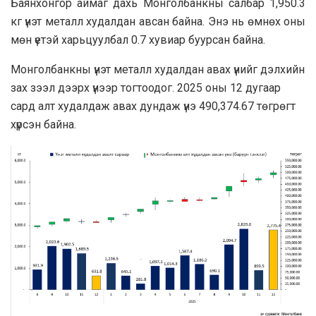
Баянхонгор аймаг дахь Монголбанкны салбар 1,950.3
кг үнэт металл худалдан авсан байна. Энэ нь өмнөх оны
мөн үетэй харьцуулбал 0.7 хувиар буурсан байна.
Монголбанкны үнэт металл худалдан авах үнийг дэлхийн
зах зээл дээрх үнээр тогтоодог. 2025 оны 12 дугаар
сард алт худалдаж авах дундаж үнэ 490,374.67 төгрөгт
хүрсэн байна.