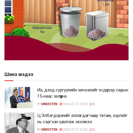
Шинэ мэдээ
Их, дээд сургуулийн хичээлийг есдүгээр сарын
15-наас эхлүүлнэ
BY
UNDESTEN
2026-07-27 22:50
0
Ц.Элбэгдоржийг яллагдагчаар татаж, хэргийг
нь сэргээн шалгаж эхэлжээ
BY
UNDESTEN
2026-07-27 22:20
0