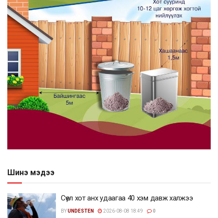
Шинэ мэдээ
Сөүл хот анх удаагаа 40 хэм давж халжээ
BY
UNDESTEN
2026-08-08 18:49
0