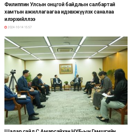
Филиппин Улсын онцгой байдлын салбартай
хамтын ажиллагаагаа идэвхжүүлэх саналаа
илэрхийллээ
2024-10-14 15:57
Шадар сайд С.Амарсайхан НҮБ-ын Гамшгийн