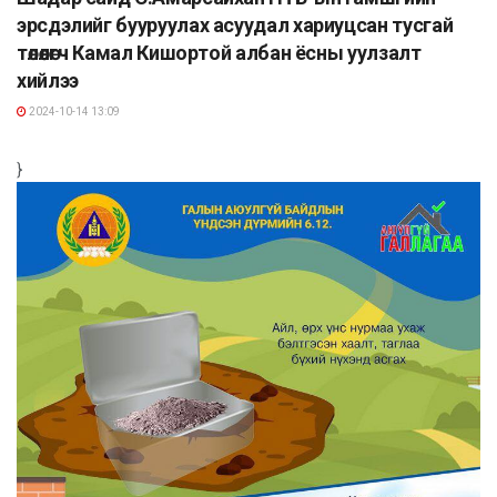
эрсдэлийг бууруулах асуудал хариуцсан тусгай
төлөөлөгч Камал Кишортой албан ёсны уулзалт
хийлээ
2024-10-14 13:09
}