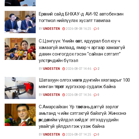
Ерөнхий сайд БНХАУ-д АИ-92 автобензин
тогтмол нийлүүлэх хүсэлт тавилаа
BY
UNDESTEN
2026-08-08 16:25
0
С.Цэнгүүн: Үнийн өсөлт, ядуурал бол юу ч
хамаагүй амлаад, ямар ч аргаар хамаагүй
дахин сонгогдох гэсэн “сайхан сэтгэлт”
улстөрчдийн бүтээл
BY
UNDESTEN
2026-08-07 14:46
2
Шатахуун олгох мөнгөн дүнгийн хязгаарыг 100
мянган төгрөгт хүргэхээр судалж байна
BY
UNDESTEN
2026-08-07 14:36
0
С.Амарсайхан: Үр төлөө таньдаггүй зэрлэг
амьтанд ч ийм сэтгэхгүй байхгүй. Жинхэнэ
өөрсдөө тийм үйлдэл хийдэг этгээдүүдийн
увайгүй үйлдэл гэж үзэж байна
BY
UNDESTEN
2026-08-07 14:25
0