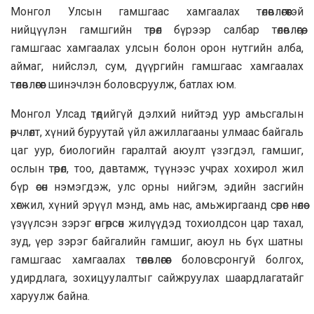
Монгол Улсын гамшгаас хамгаалах төлөвлөгөөтэй
нийцүүлэн гамшгийн төрөл бүрээр салбар төлөвлөгөө,
гамшгаас хамгаалах улсын болон орон нутгийн алба,
аймаг, нийслэл, сум, дүүргийн гамшгаас хамгаалах
төлөвлөгөөг шинэчлэн боловсруулж, батлах юм.
Монгол Улсад төдийгүй дэлхий нийтэд уур амьсгалын
өөрчлөлт, хүний буруутай үйл ажиллагааны улмаас байгаль
цаг уур, биологийн гаралтай аюулт үзэгдэл, гамшиг,
ослын төрөл, тоо, давтамж, түүнээс учрах хохирол жил
бүр өсөн нэмэгдэж, улс орны нийгэм, эдийн засгийн
хөгжил, хүний эрүүл мэнд, амь нас, амьжиргаанд сөрөг нөлөө
үзүүлсэн зэрэг өнгөрсөн жилүүдэд тохиолдсон цар тахал,
зуд, үер зэрэг байгалийн гамшиг, аюул нь бүх шатны
гамшгаас хамгаалах төлөвлөгөөг боловсронгуй болгох,
удирдлага, зохицуулалтыг сайжруулах шаардлагатайг
харуулж байна.