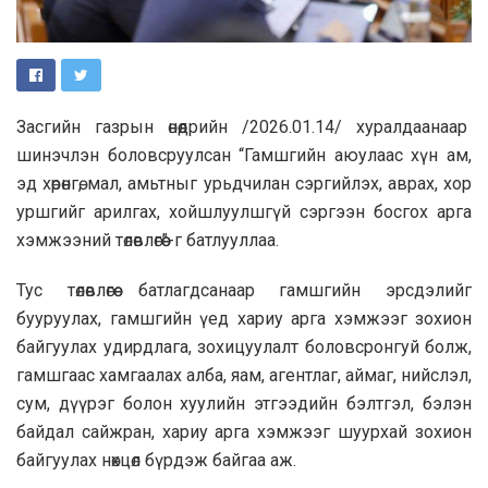
Засгийн газрын өнөөдрийн /2026.01.14/ хуралдаанаар
шинэчлэн боловсруулсан “Гамшгийн аюулаас хүн ам,
эд хөрөнгө, мал, амьтныг урьдчилан сэргийлэх, аврах, хор
уршгийг арилгах, хойшлуулшгүй сэргээн босгох арга
хэмжээний төлөвлөгөө”-г батлууллаа.
Тус төлөвлөгөө батлагдсанаар гамшгийн эрсдэлийг
бууруулах, гамшгийн үед хариу арга хэмжээг зохион
байгуулах удирдлага, зохицуулалт боловсронгуй болж,
гамшгаас хамгаалах алба, яам, агентлаг, аймаг, нийслэл,
сум, дүүрэг болон хуулийн этгээдийн бэлтгэл, бэлэн
байдал сайжран, хариу арга хэмжээг шуурхай зохион
байгуулах нөхцөл бүрдэж байгаа аж.