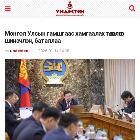
Монгол Улсын гамшгаас хамгаалах төлөвлөгөөг
шинэчлэн, баталлаа
by
undesten
2026-01-14 14:06