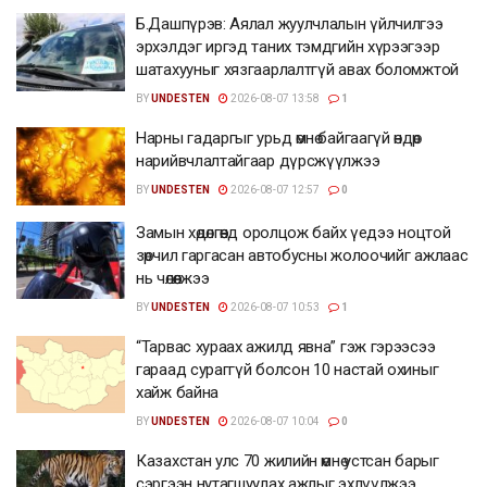
Б.Дашпүрэв: Аялал жуулчлалын үйлчилгээ
эрхэлдэг иргэд таних тэмдгийн хүрээгээр
шатахууныг хязгаарлалтгүй авах боломжтой
BY
UNDESTEN
2026-08-07 13:58
1
Нарны гадаргыг урьд өмнө байгаагүй өндөр
нарийвчлалтайгаар дүрсжүүлжээ
BY
UNDESTEN
2026-08-07 12:57
0
Замын хөдөлгөөнд оролцож байх үедээ ноцтой
зөрчил гаргасан автобусны жолоочийг ажлаас
нь чөлөөлжээ
BY
UNDESTEN
2026-08-07 10:53
1
“Тарвас хураах ажилд явна” гэж гэрээсээ
гараад сураггүй болсон 10 настай охиныг
хайж байна
BY
UNDESTEN
2026-08-07 10:04
0
Казахстан улс 70 жилийн өмнө устсан барыг
сэргээн нутагшуулах ажлыг эхлүүлжээ